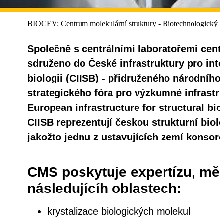
BIOCEV: Centrum molekulární struktury - Biotechnologický
Společně s centrálními laboratořemi ce
sdruženo do České infrastruktury pro inte
biologii (CIISB) - přidruženého národníh
strategického fóra pro výzkumné infrastr
European infrastructure for structural bi
CIISB reprezentují českou strukturní bio
jakožto jednu z ustavujících zemí konso
CMS poskytuje expertízu, měř
následujícíh oblastech:
krystalizace biologických molekul