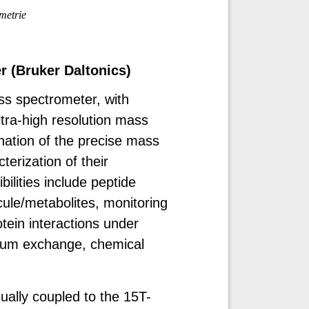
metrie
 (Bruker Daltonics)
s spectrometer, with
tra-high resolution mass
nation of the precise mass
erization of their
bilities include peptide
cule/metabolites, monitoring
tein interactions under
rium exchange, chemical
ally coupled to the 15T-