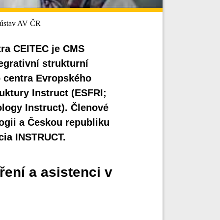
 ústav AV ČR
ntra CEITEC je CMS
grativní strukturní
o centra Evropského
uktury Instruct (ESFRI;
ology Instruct). Členové
logii a Českou republiku
rcia INSTRUCT.
ení a asistenci v