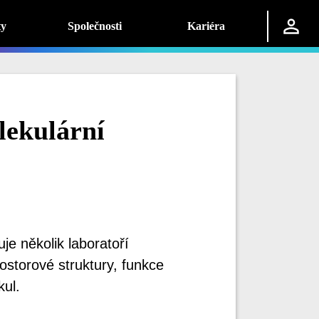
ty
Společnosti
Kariéra
ekulární
e několik laboratoří
ostorové struktury, funkce
kul.