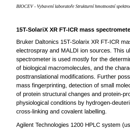
BIOCEV - Vybavení laboratoře Strukturní hmotnostní spektro
15T-SolariX XR FT-ICR mass spectrometer
Bruker Daltonics 15T-Solarix XR FT-ICR mas
electrospray and MALDI ion sources. This ul
spectrometer is used mostly for the determi
of biological macromolecules, and the charact
posttranslational modifications. Further possi
mass fingerprinting, detection of small mole
of protein structural changes and protein-pro
physiological conditions by hydrogen-deute
cross-linking and covalent labelling.
Agilent Technologies 1200 HPLC system (usu