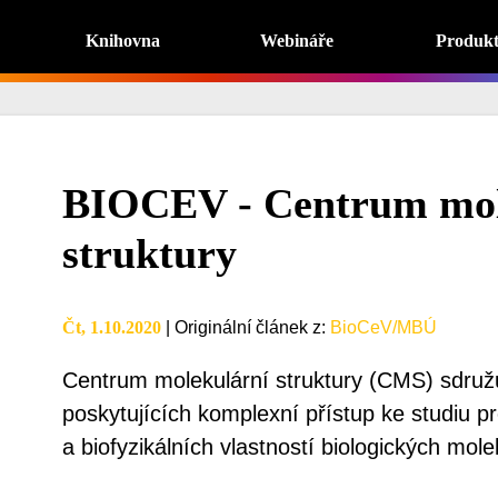
Knihovna
Webináře
Produk
BIOCEV - Centrum mol
struktury
Čt, 1.10.2020
|
Originální článek z
:
BioCeV/MBÚ
Centrum molekulární struktury (CMS) sdružuj
poskytujících komplexní přístup ke studiu pr
a biofyzikálních vlastností biologických mole