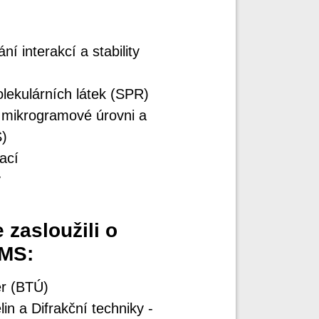
í interakcí a stability
lekulárních látek (SPR)
a mikrogramové úrovni a
)
ací
y
 zasloužili o
CMS:
er (BTÚ)
in a Difrakční techniky -