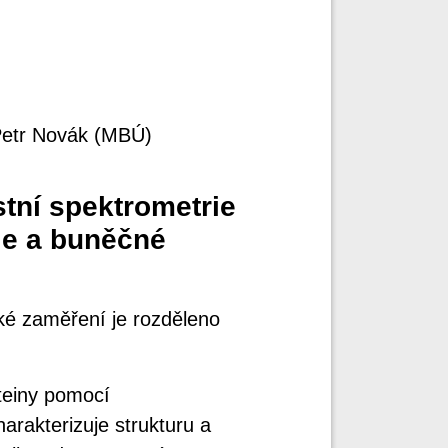
 Petr Novák (MBÚ)
tní spektrometrie
gie a buněčné
cké zaměření je rozděleno
teiny pomocí
arakterizuje strukturu a