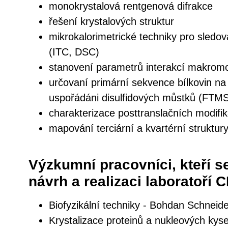
monokrystalová rentgenová difrakce
řešení krystalových struktur
mikrokalorimetrické techniky pro sledován
(ITC, DSC)
stanovení parametrů interakcí makromo
určovaní primární sekvence bílkovin n
uspořádáni disulfidových můstků (FTMS
charakterizace posttranslačních modifik
mapování terciární a kvartérní struktur
Výzkumní pracovníci, kteří se
návrh a realizaci laboratoří 
Biofyzikální techniky - Bohdan Schneid
Krystalizace proteinů a nukleových kysel