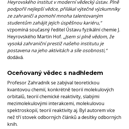
Heyrovského institut v moderní vědecký ústav. Plně
podpořil nejlepší vědce, přilákal výtečné výzkumníky
ze zahraničí a pomohl mnoha talentovaným
studentům zahájit jejich úspěšnou kariéru,“
vzpomíná současný ředitel Ústavu fyzikální chemie J.
Heyrovského Martin Hof.
„Jsem si plně vědom, že
vysoká zahraniční prestiž našeho institutu je
postavena na jeho aktivitách a síle osobnosti,“
dodává.
Oceňovaný vědec s nadhledem
Profesor Zahradník se zabýval teoretickou
kvantovou chemií, konkrétně teorií molekulových
orbitalů, teorií chemické reaktivity, slabými
mezimolekulovými interakcemi, molekulovou
spektroskopií, teorií reaktivity aj. Byl autorem více
než tří stovek odborných článků a desítky odborných
knih.