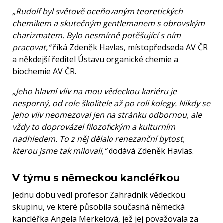
„Rudolf byl světově oceňovaným teoretických
chemikem a skutečným gentlemanem s obrovským
charizmatem. Bylo nesmírně potěšující s ním
pracovat,“
říká Zdeněk Havlas, místopředseda AV ČR
a někdejší ředitel Ústavu organické chemie a
biochemie AV ČR.
„Jeho hlavní vliv na mou vědeckou kariéru je
nesporný, od role školitele až po roli kolegy. Nikdy se
jeho vliv neomezoval jen na stránku odbornou, ale
vždy to doprovázel filozofickým a kulturním
nadhledem. To z něj dělalo renezanční bytost,
kterou jsme tak milovali,“
dodává Zdeněk Havlas.
V týmu s německou kancléřkou
Jednu dobu vedl profesor Zahradník vědeckou
skupinu, ve které působila současná německá
kancléřka Angela Merkelová, jež jej považovala za