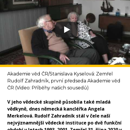
Akademie věd ČR/Stanislava Kyselová: Zemřel
Rudolf Zahradník, první předseda Akademie věd
ČR (Video: Příběhy našich sousedů)
V jeho vědecké skupině působila také mladá
vědkyně, dnes německá kancléřka Angela
Merkelová. Rudolf Zahradník stál v čele naší
nejvýznamnější vědecké instituce po dvě funkční
období v letech 1993–2001. Zemřel 31. října 2020 v