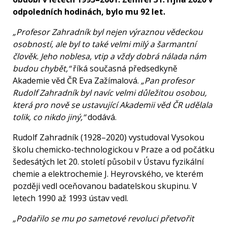
odpoledních hodinách, bylo mu 92 let.
„Profesor Zahradník byl nejen výraznou vědeckou
osobností, ale byl to také velmi milý a šarmantní
člověk. Jeho noblesa, vtip a vždy dobrá nálada nám
budou chybět,“
říká současná předsedkyně
Akademie věd ČR Eva Zažímalová.
„Pan profesor
Rudolf Zahradník byl navíc velmi důležitou osobou,
která pro nově se ustavující Akademii věd ČR udělala
tolik, co nikdo jiný,“
dodává.
Rudolf Zahradník (1928–2020) vystudoval Vysokou
školu chemicko-technologickou v Praze a od počátku
šedesátých let 20. století působil v Ústavu fyzikální
chemie a elektrochemie J. Heyrovského, ve kterém
později vedl oceňovanou badatelskou skupinu. V
letech 1990 až 1993 ústav vedl.
„Podařilo se mu po sametové revoluci přetvořit