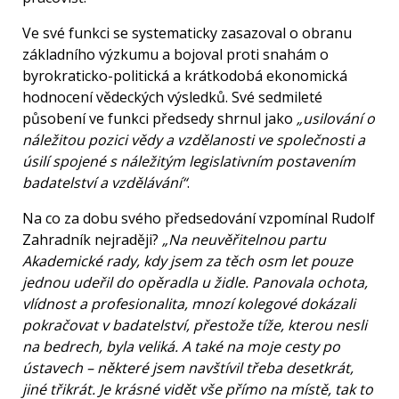
Ve své funkci se systematicky zasazoval o obranu
základního výzkumu a bojoval proti snahám o
byrokraticko-politická a krátkodobá ekonomická
hodnocení vědeckých výsledků. Své sedmileté
působení ve funkci předsedy shrnul jako
„usilování o
náležitou pozici vědy a vzdělanosti ve společnosti a
úsilí spojené s náležitým legislativním postavením
badatelství a vzdělávání“
.
Na co za dobu svého předsedování vzpomínal Rudolf
Zahradník nejraději?
„Na neuvěřitelnou partu
Akademické rady, kdy jsem za těch osm let pouze
jednou udeřil do opěradla u židle. Panovala ochota,
vlídnost a profesionalita, mnozí kolegové dokázali
pokračovat v badatelství, přestože tíže, kterou nesli
na bedrech, byla veliká. A také na moje cesty po
ústavech – některé jsem navštívil třeba desetkrát,
jiné třikrát. Je krásné vidět vše přímo na místě, tak to