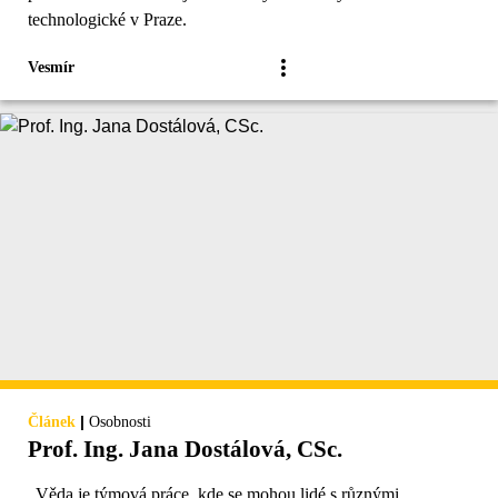
technologické v Praze.
Vesmír
|
Článek
Osobnosti
Prof. Ing. Jana Dostálová, CSc.
„Věda je týmová práce, kde se mohou lidé s různými