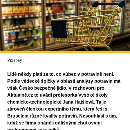
Pixabay
Lidé někdy platí za to, co vůbec v potravině není.
Podle vědecké špičky v oblasti analýzy potravin má
však Česko bezpečné jídlo. V rozhovoru pro
Aktuálně.cz to uvádí profesorka Vysoké školy
chemicko-technologické Jana Hajšlová. Ta je
zároveň členkou expertního týmu, který řeší s
Bruselem různé kvality potravin. Nesouhlasí s tím,
když se firmy ohánějí odlišnými chuťovými
preferencemi zákazníků.