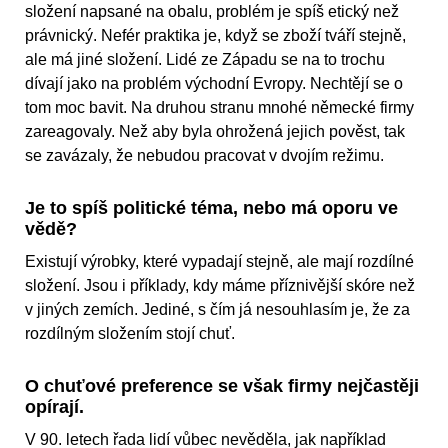
složení napsané na obalu, problém je spíš etický než
právnický. Nefér praktika je, když se zboží tváří stejně,
ale má jiné složení. Lidé ze Západu se na to trochu
dívají jako na problém východní Evropy. Nechtějí se o
tom moc bavit. Na druhou stranu mnohé německé firmy
zareagovaly. Než aby byla ohrožená jejich pověst, tak
se zavázaly, že nebudou pracovat v dvojím režimu.
Je to spíš politické téma, nebo má oporu ve
vědě?
Existují výrobky, které vypadají stejně, ale mají rozdílné
složení. Jsou i příklady, kdy máme příznivější skóre než
v jiných zemích. Jediné, s čím já nesouhlasím je, že za
rozdílným složením stojí chuť.
O chuťové preference se však firmy nejčastěji
opírají.
V 90. letech řada lidí vůbec nevěděla, jak například