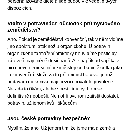
personalizované dietě a lidé budou víc vědět o svých
dispozicích.
Vidíte v potravinách důsledek průmyslového
zemědělství?
Ano. Pokud je zemědělství konvenční, tak v něm vidíme
jiné spektrum látek než u organického. U potravin
organického farmaření prakticky neuvidíme pesticidy,
zároveň mají méně dusičnanů. Ale například vajíčka z
bio chovů nemusí mít v zimě stejnou barvu žloutků jako
ta konvenční. Může za to přítomnost barviva, jehož
přidávání do krmiva mají běžní chovatelé povolené.
Nerada to říkám, ale bez pesticidů bychom se
definitivně neobešli. Nemohli bychom zajistit dostatek
potravin, už jenom kvůli škůdcům.
Jsou české potraviny bezpečné?
Myslím, že ano. Už jenom tím, že jsme malá země a