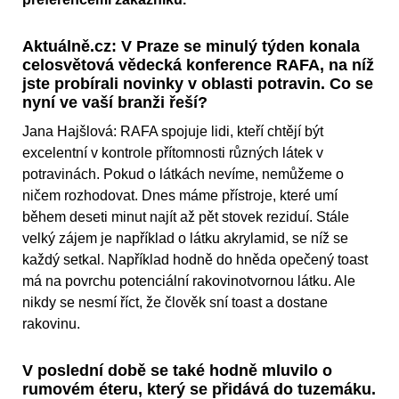
Aktuálně.cz: V Praze se minulý týden konala
celosvětová vědecká konference RAFA, na níž
jste probírali novinky v oblasti potravin. Co se
nyní ve vaší branži řeší?
Jana Hajšlová: RAFA spojuje lidi, kteří chtějí být
excelentní v kontrole přítomnosti různých látek v
potravinách. Pokud o látkách nevíme, nemůžeme o
ničem rozhodovat. Dnes máme přístroje, které umí
během deseti minut najít až pět stovek reziduí. Stále
velký zájem je například o látku akrylamid, se níž se
každý setkal. Například hodně do hněda opečený toast
má na povrchu potenciální rakovinotvornou látku. Ale
nikdy se nesmí říct, že člověk sní toast a dostane
rakovinu.
V poslední době se také hodně mluvilo o
rumovém éteru, který se přidává do tuzemáku.