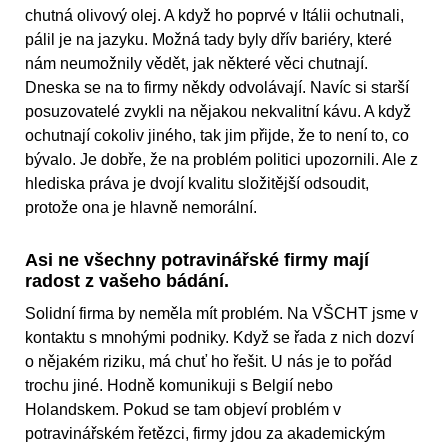
chutná olivový olej. A když ho poprvé v Itálii ochutnali,
pálil je na jazyku. Možná tady byly dřív bariéry, které
nám neumožnily vědět, jak některé věci chutnají.
Dneska se na to firmy někdy odvolávají. Navíc si starší
posuzovatelé zvykli na nějakou nekvalitní kávu. A když
ochutnají cokoliv jiného, tak jim přijde, že to není to, co
bývalo. Je dobře, že na problém politici upozornili. Ale z
hlediska práva je dvojí kvalitu složitější odsoudit,
protože ona je hlavně nemorální.
Asi ne všechny potravinářské firmy mají
radost z vašeho bádání.
Solidní firma by neměla mít problém. Na VŠCHT jsme v
kontaktu s mnohými podniky. Když se řada z nich dozví
o nějakém riziku, má chuť ho řešit. U nás je to pořád
trochu jiné. Hodně komunikuji s Belgií nebo
Holandskem. Pokud se tam objeví problém v
potravinářském řetězci, firmy jdou za akademickým