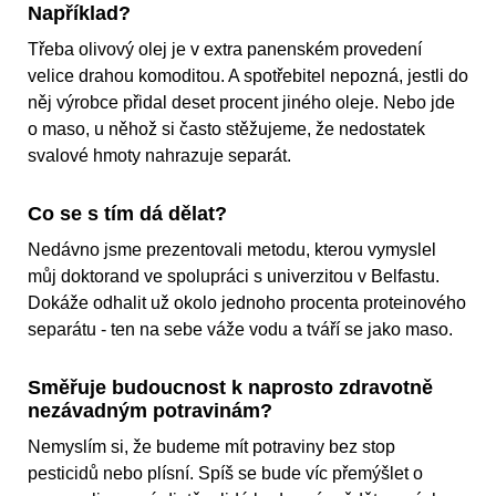
Například?
Třeba olivový olej je v extra panenském provedení
velice drahou komoditou. A spotřebitel nepozná, jestli do
něj výrobce přidal deset procent jiného oleje. Nebo jde
o maso, u něhož si často stěžujeme, že nedostatek
svalové hmoty nahrazuje separát.
Co se s tím dá dělat?
Nedávno jsme prezentovali metodu, kterou vymyslel
můj doktorand ve spolupráci s univerzitou v Belfastu.
Dokáže odhalit už okolo jednoho procenta proteinového
separátu - ten na sebe váže vodu a tváří se jako maso.
Směřuje budoucnost k naprosto zdravotně
nezávadným potravinám?
Nemyslím si, že budeme mít potraviny bez stop
pesticidů nebo plísní. Spíš se bude víc přemýšlet o