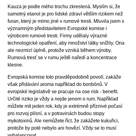
Kauza je podle mého trochu zkreslená. Myslím si, že
samotný etanol je pro lidské zdraví větším rizikem než
furan, který je mimo jiné v rumové tresti. Mluvila jsem s
významným představitelem Evropské komise i
výrobcem rumové tresti. Firmy udělaly výrazné
technologické opatření, aby množství látky snížily. Ona
ale nezmizí úplně, protože vzniká během výroby.
Rumová tresť se v rumu ještě naředí a koncentrace
klesne.
Evropská komise toto pravděpodobně povolí, zakáže
však přidávání aroma například do bonbónů. V
evropské legislativě se pracuje na ose risk - benefit.
Určité riziko je vždy a nejde jenom o rum. Například
můžete mít jeden rok, kdy je extrémně příznivé počasí
pro rozvoj plísní, a v potravinách budou stopy
mykotoxinů. Ale nemůžete říct, že zakážete kukuřici,
protože by poté nebylo ani hovězí. Vždy se to musí
vybalancovat.