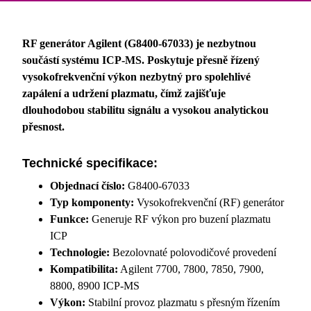
RF generátor Agilent (G8400-67033) je nezbytnou
součástí systému ICP-MS. Poskytuje přesně řízený
vysokofrekvenční výkon nezbytný pro spolehlivé
zapálení a udržení plazmatu, čímž zajišťuje
dlouhodobou stabilitu signálu a vysokou analytickou
přesnost.
Technické specifikace:
Objednací číslo:
G8400-67033
Typ komponenty:
Vysokofrekvenční (RF) generátor
Funkce:
Generuje RF výkon pro buzení plazmatu
ICP
Technologie:
Bezolovnaté polovodičové provedení
Kompatibilita:
Agilent 7700, 7800, 7850, 7900,
8800, 8900 ICP-MS
Výkon:
Stabilní provoz plazmatu s přesným řízením