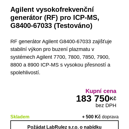
Agilent vysokofrekvenční
generátor (RF) pro ICP-MS,
G8400-67033 (Testováno)
RF generátor Agilent G8400-67033 zajišťuje
stabilní výkon pro buzení plazmatu v
systémech Agilent 7700, 7800, 7850, 7900,
8800 a 8900 ICP-MS s vysokou přesností a
spolehlivostí.
Kupní cena
183 750
Kč
bez DPH
Skladem
+
500
Kč
doprava
Požádat LabRulez s.r.o. o nabídku