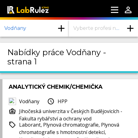
Vodňany
Vyberte profesi nebo obor
Další informace
Nabídky práce Vodňany -
Webináře
strana 1
O nás
Kontaktujte nás
ANALYTICKÝ CHEMIK/CHEMIČKA
Podmínky užití
Vodňany
HPP
LabRulez s.r.o. Všechna práva vyhrazena.
Jihočeská univerzita v Českých Budějovicích -
Obsah dostupný pod licencí CC BY-SA 4.0
Fakulta rybářství a ochrany vod
Uveďte původ-Zachovejte licenci.
Laborant, Plynová chromatografie, Plynová
chromatografie s hmotnostní detekcí,