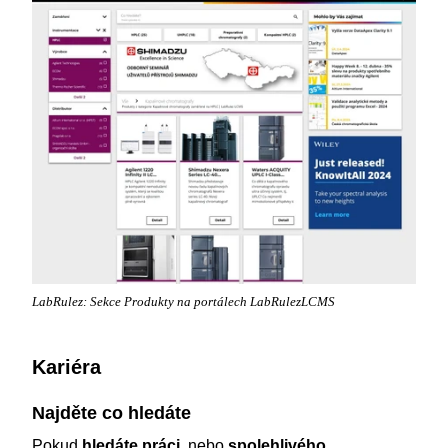
LabRulez: Sekce Produkty na portálech LabRulezLCMS
Kariéra
Najděte co hledáte
Pokud
hledáte práci
, nebo
spolehlivého