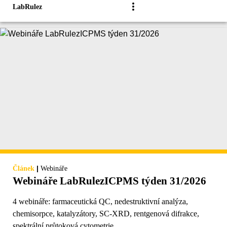
LabRulez
|
Článek
Webináře
Webináře LabRulezICPMS týden 31/2026
4 webináře: farmaceutická QC, nedestruktivní analýza,
chemisorpce, katalyzátory, SC-XRD, rentgenová difrakce,
spektrální průtoková cytometrie.