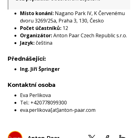
Místo konání:
Nagano Park IV, K Červenému
dvoru 3269/25a, Praha 3, 130, Česko
Počet účastníků:
12
Organizátor:
Anton Paar Czech Republic s.r.o.
Jazyk:
čeština
Přednášející:
Ing. Jiří Špringer
Kontaktní osoba
Eva Perlikova
Tel.: +420778099300
eva.perlikova[at]anton-paar.com