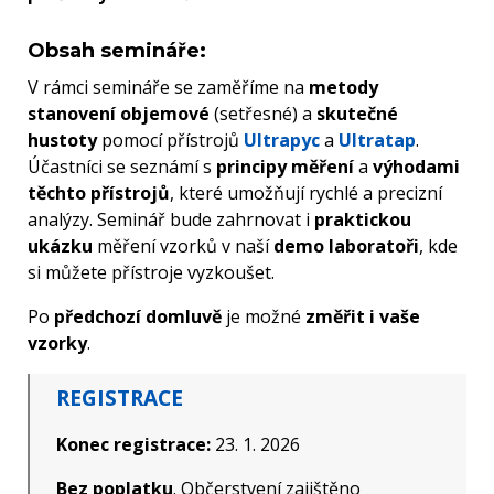
Obsah semináře:
V rámci semináře se zaměříme na
metody
stanovení objemové
(setřesné) a
skutečné
hustoty
pomocí přístrojů
Ultrapyc
a
Ultratap
.
Účastníci se seznámí s
principy měření
a
výhodami
těchto přístrojů
, které umožňují rychlé a precizní
analýzy. Seminář bude zahrnovat i
praktickou
ukázku
měření vzorků v naší
demo laboratoři
, kde
si můžete přístroje vyzkoušet.
Po
předchozí domluvě
je možné
změřit i vaše
vzorky
.
REGISTRACE
Konec registrace:
23. 1. 2026
Bez poplatku
. Občerstvení zajištěno