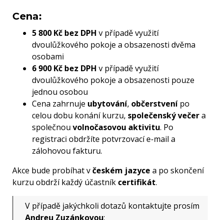
Cena:
5 800 Kč bez DPH
v případě využití
dvoulůžkového pokoje a obsazenosti dvěma
osobami
6 900 Kč bez DPH
v případě využití
dvoulůžkového pokoje a obsazenosti pouze
jednou osobou
Cena zahrnuje
ubytování
,
občerstvení
po
celou dobu konání kurzu,
společenský večer
a
společnou
volnočasovou aktivitu
. Po
registraci obdržíte potvrzovací e-mail a
zálohovou fakturu.
Akce bude probíhat v
českém jazyce
a po skončení
kurzu obdrží každý účastník
certifikát
.
V případě jakýchkoli dotazů kontaktujte prosím
Andreu Zuzánkovou
: