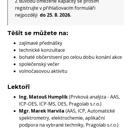
Z důvodu omezené kapacity se prosím
registrujte v přihlašovacím formuláři
nejpozději
do 25. 8. 2026.
Těšit se můžete na:
zajímavé přednášky
technické konzultace
bohaté občerstvení po celou dobu konání akce
společenský večer
volnočasovou aktivitu
Lektoři
Ing. Matouš Humplík
(Prvková analýza - AAS,
ICP-OES, ICP-MS, OES, Pragolab s.r.o.)
Mgr. Marek Harvila
(AAS, ICP, Automatické
spektrometry, elektrochemie, aplikační
podpora na vybrané techniky, Pragolab s.r.o.)