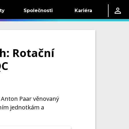
ty
Společnosti
Kariéra
h: Rotační
QC
 Anton Paar věnovaný
tním jednotkám a