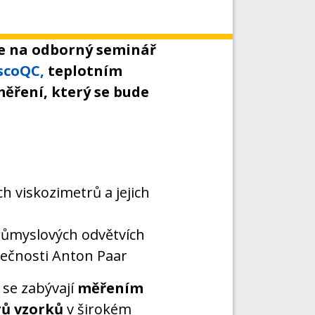
ve na odborný seminář
scoQC,
teplotním
ření, který se bude
h viskozimetrů a jejich
růmyslových odvětvích
ečnosti Anton Paar
 se zabývají
měřením
rů vzorků
v širokém