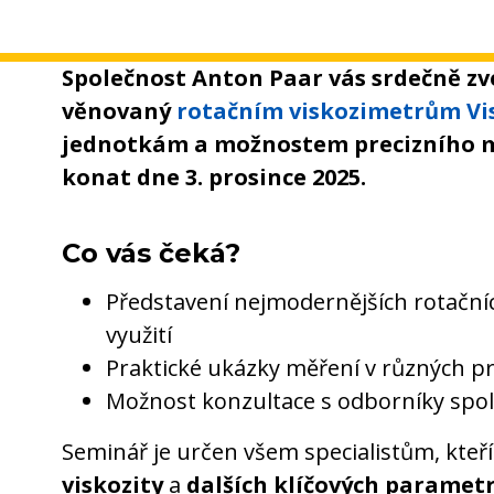
Společnost Anton Paar vás srdečně z
věnovaný
rotačním viskozimetrům Vi
jednotkám a možnostem precizního mě
konat dne 3. prosince 2025.
Co vás čeká?
Představení nejmodernějších rotačníc
využití
Praktické ukázky měření v různých p
Možnost konzultace s odborníky spol
Seminář je určen všem specialistům, kteří
viskozity
a
dalších klíčových paramet