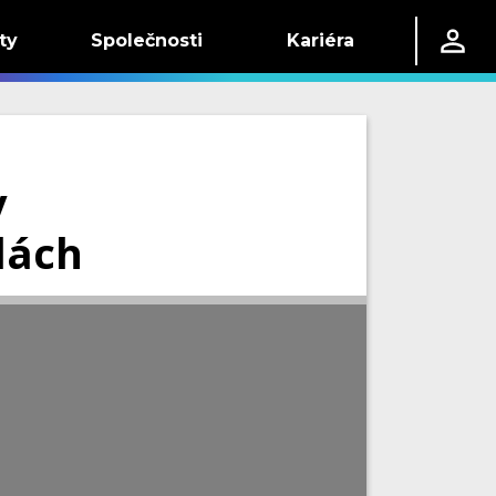
ty
Společnosti
Kariéra
v
dách