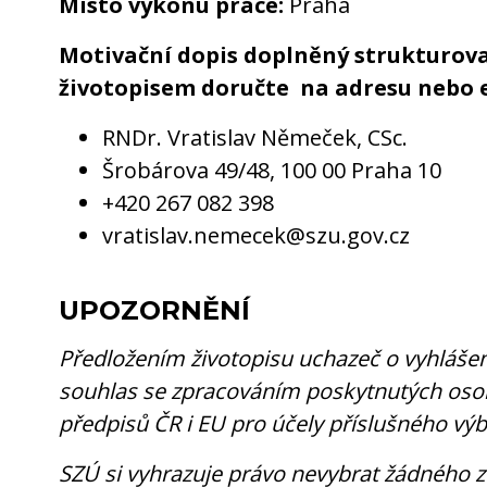
Místo výkonu práce:
Praha
Motivační dopis doplněný strukturo
životopisem doručte na adresu nebo 
RNDr. Vratislav Němeček, CSc.
Šrobárova 49/48, 100 00 Praha 10
+420 267 082 398
vratislav.nemecek@szu.gov.cz
UPOZORNĚNÍ
Předložením životopisu uchazeč o vyhlášen
souhlas se zpracováním poskytnutých osob
předpisů ČR i EU pro účely příslušného výb
SZÚ si vyhrazuje právo nevybrat žádného z