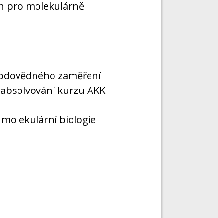
in pro molekulárně
írodovědného zaměření
 absolvování kurzu AKK
o molekulární biologie