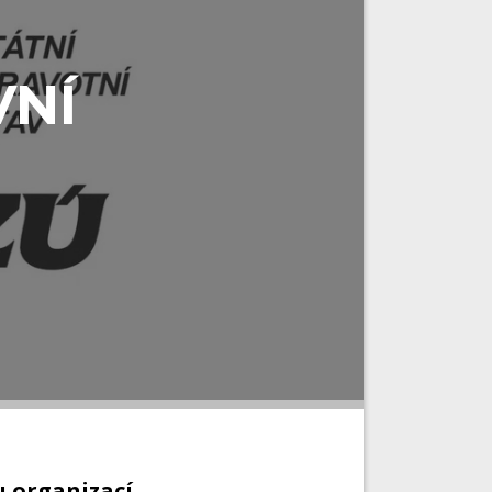
VNÍ
u organizací