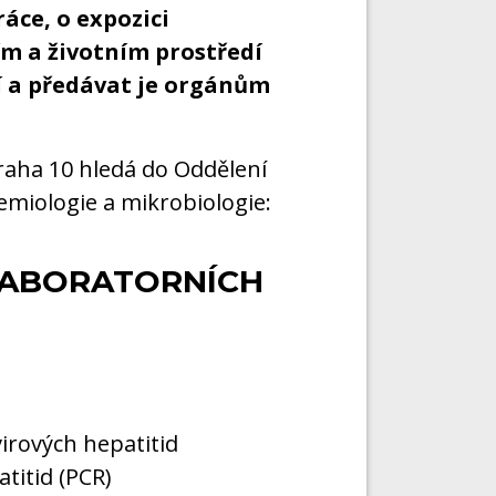
ráce, o expozici
ím a životním prostředí
í a předávat je orgánům
Praha 10 hledá do Oddělení
miologie a mikrobiologie:
LABORATORNÍCH
irových hepatitid
titid (PCR)