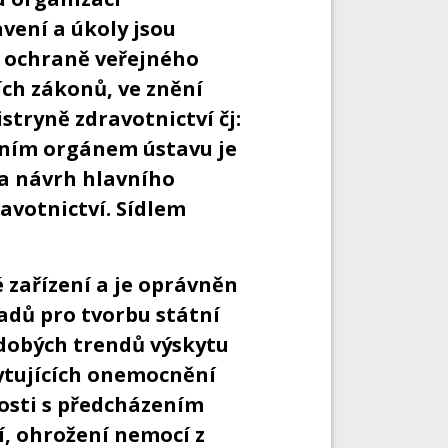
vení a úkoly jsou
,o ochraně veřejného
ích zákonů, ve znění
stryně zdravotnictví čj:
árním orgánem ústavu je
na návrh hlavního
avotnictví. Sídlem
 zařízení a je oprávněn
adů pro tvorbu státní
odobých trendů výskytu
ytujících onemocnění
losti s předcházením
í, ohrožení nemocí z