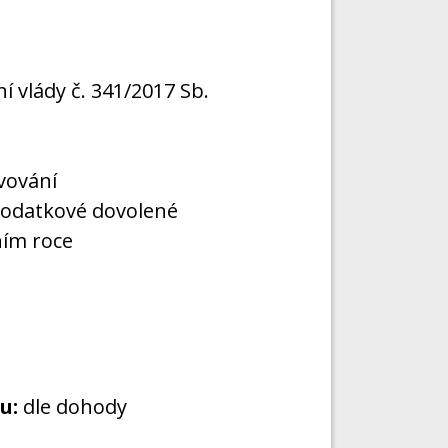
í vlády č. 341/2017 Sb.
vování
 dodatkové dovolené
ním roce
u:
dle dohody