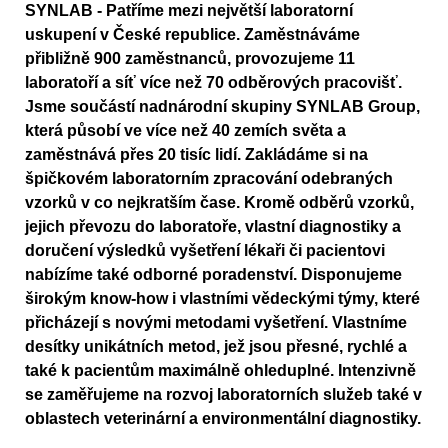
SYNLAB - Patříme mezi největší laboratorní
uskupení v České republice. Zaměstnáváme
přibližně 900 zaměstnanců, provozujeme 11
laboratoří a síť více než 70 odběrových pracovišť.
Jsme součástí nadnárodní skupiny SYNLAB Group,
která působí ve více než 40 zemích světa a
zaměstnává přes 20 tisíc lidí. Zakládáme si na
špičkovém laboratorním zpracování odebraných
vzorků v co nejkratším čase. Kromě odběrů vzorků,
jejich převozu do laboratoře, vlastní diagnostiky a
doručení výsledků vyšetření lékaři či pacientovi
nabízíme také odborné poradenství. Disponujeme
širokým know-how i vlastními vědeckými týmy, které
přicházejí s novými metodami vyšetření. Vlastníme
desítky unikátních metod, jež jsou přesné, rychlé a
také k pacientům maximálně ohleduplné. Intenzivně
se zaměřujeme na rozvoj laboratorních služeb také v
oblastech veterinární a environmentální diagnostiky.