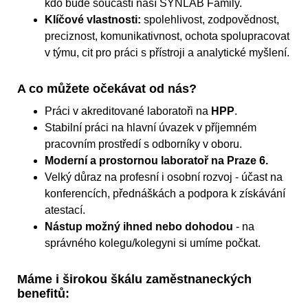
kdo bude součástí naší SYNLAB Family.
Klíčové vlastnosti:
spolehlivost, zodpovědnost,
preciznost, komunikativnost, ochota spolupracovat
v týmu, cit pro práci s přístroji a analytické myšlení.
A co můžete očekávat od nás?
Práci v akreditované laboratoři na
HPP
.
Stabilní práci na hlavní úvazek v příjemném
pracovním prostředí s odborníky v oboru.
Moderní a prostornou laboratoř na Praze 6.
Velký důraz na profesní i osobní rozvoj - účast na
konferencích, přednáškách a podpora k získávání
atestací.
Nástup možný ihned nebo dohodou
- na
správného kolegu/kolegyni si umíme počkat.
Máme i širokou škálu zaměstnaneckých
benefitů: