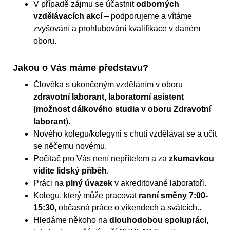
V případě zájmu se účastnit
odborných
vzdělávacích akcí
– podporujeme a vítáme
zvyšování a prohlubování kvalifikace v daném
oboru.
Jakou o Vás máme představu?
Člověka s ukončeným vzděláním v oboru
zdravotní laborant, laboratorní asistent
(možnost dálkového studia v oboru Zdravotní
laborant
).
Nového kolegu/kolegyni s chutí vzdělávat se a učit
se něčemu novému.
Počítač pro Vás není nepřítelem a za
zkumavkou
vidíte lidský příběh
.
Práci na
plný úvazek
v akreditované laboratoři.
Kolegu, který může pracovat
ranní směny 7:00-
15:30
, občasná práce o víkendech a svátcích..
Hledáme někoho na
dlouhodobou spolupráci,