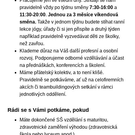
Pracujeme jen ve všední dny. Střídají se nám
pravidelně vždy po týdnu směny
7:30-16:00
a
11:30-20:00
.
Jednou za 3 měsíce víkendová
směna.
Takže v jednom týdnu budete stíhat ranní
lekce jógy, úřady či si jen přispíte a druhý týden
například pravidelně vyzvedávat děti ze školky,
než zavřou.
Klademe důraz na Váš další profesní a osobní
rozvoj. Podporujeme odborné vzdělávání a účast
na přednáškách, konferencích a školení.
Máme přátelský kolektiv, a to není klišé.
Pravidelně se potkáváme, ať už na celofiremních
akcích či teambuildingových setkání v rámci
jednotlivých oddělení.
Rádi se s Vámi potkáme, pokud
Máte dokončené SŠ vzdělání s maturitou,
zdravotnické zaměření výhodou (zdravotnická
škola nebo lyceum apod.)