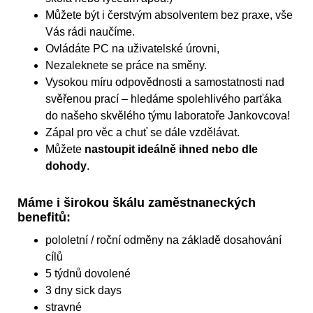
Můžete být i čerstvým absolventem bez praxe, vše
Vás rádi naučíme.
Ovládáte PC na uživatelské úrovni,
Nezaleknete se práce na směny.
Vysokou míru odpovědnosti a samostatnosti nad
svěřenou prací – hledáme spolehlivého parťáka
do našeho skvělého týmu laboratoře Jankovcova!
Zápal pro věc a chuť se dále vzdělávat.
Můžete
nastoupit ideálně ihned nebo dle
dohody
.
Máme i širokou škálu zaměstnaneckých
benefitů:
pololetní / roční odměny na základě dosahování
cílů
5 týdnů dovolené
3 dny sick days
stravné