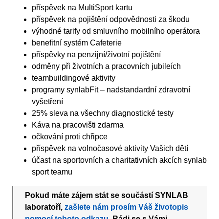
příspěvek na MultiSport kartu
příspěvek na pojištění odpovědnosti za škodu
výhodné tarify od smluvního mobilního operátora
benefitní systém Cafeterie
příspěvky na penzijní/životní pojištění
odměny při životních a pracovních jubileích
teambuildingové aktivity
programy synlabFit – nadstandardní zdravotní
vyšetření
25% sleva na všechny diagnostické testy
Káva na pracovišti zdarma
očkování proti chřipce
příspěvek na volnočasové aktivity Vašich dětí
účast na sportovních a charitativních akcích synlab
sport teamu
Pokud máte zájem stát se součástí SYNLAB
laboratoří,
zašlete nám prosím Váš životopis
pomocí tohoto odkazu
. Rádi se s Vámi