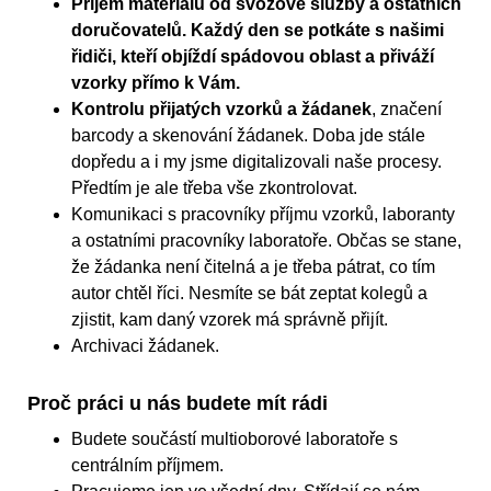
Příjem materiálu od svozové služby a ostatních
doručovatelů. Každý den se potkáte s našimi
řidiči, kteří objíždí spádovou oblast a přiváží
vzorky přímo k Vám.
Kontrolu přijatých vzorků a žádanek
, značení
barcody a skenování žádanek. Doba jde stále
dopředu a i my jsme digitalizovali naše procesy.
Předtím je ale třeba vše zkontrolovat.
Komunikaci s pracovníky příjmu vzorků, laboranty
a ostatními pracovníky laboratoře. Občas se stane,
že žádanka není čitelná a je třeba pátrat, co tím
autor chtěl říci. Nesmíte se bát zeptat kolegů a
zjistit, kam daný vzorek má správně přijít.
Archivaci žádanek.
Proč práci u nás budete mít rádi
Budete součástí multioborové laboratoře s
centrálním příjmem.