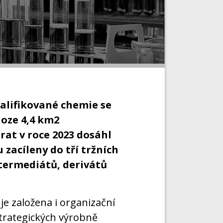
lifikované chemie se
loze 4,4 km2
at v roce 2023 dosáhl
u zacíleny do tří tržních
termediátů, derivátů
je založena i organizační
strategických výrobně