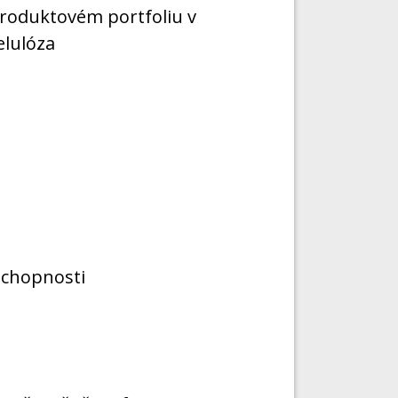
roduktovém portfoliu v
elulóza
schopnosti