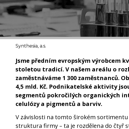
Synthesia, a.s.
Jsme předním evropským výrobcem kva
stoletou tradicí. V našem areálu o roz
zaměstnáváme 1 300 zaměstnanců. Obr
4,5 mld. Kč. Podnikatelské aktivity jso
segmentů pokročilých organických in
celulózy a pigmentů a barviv.
V závislosti na tomto širokém sortimentu 
struktura firmy – ta je rozdělena do čtyř 