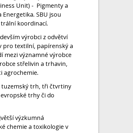
iness Unit) - Pigmenty a
a Energetika. SBU jsou
trální koordinací.
edevším výrobci z odvětví
 pro textilní, papírenský a
adí mezi významné výrobce
bce střelivin a trhavin,
ti agrochemie.
uzemský trh, tři čtvrtiny
 evropské trhy či do
jvětší výzkumná
é chemie a toxikologie v