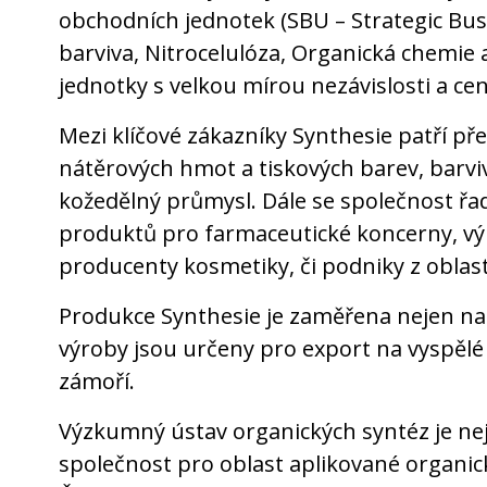
obchodních jednotek (SBU – Strategic Bus
barviva, Nitrocelulóza, Organická chemie 
jednotky s velkou mírou nezávislosti a cen
Mezi klíčové zákazníky Synthesie patří př
nátěrových hmot a tiskových barev, barviv
kožedělný průmysl. Dále se společnost ř
produktů pro farmaceutické koncerny, výro
producenty kosmetiky, či podniky z oblas
Produkce Synthesie je zaměřena nejen na t
výroby jsou určeny pro export na vyspělé
zámoří.
Výzkumný ústav organických syntéz je ne
společnost pro oblast aplikované organick