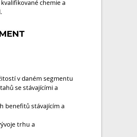
kvalifikované chemie a
.
GMENT
žitostí v daném segmentu
ahů se stávajícími a
h benefitů stávajícím a
ývoje trhu a