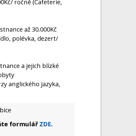
0Kč/ ročně (Cafeterie,
tnance až 30.000Kč
ídlo, polévka, dezert/
nance a jejich blízké
obyty
zy anglického jazyka,
bice
lňte formulář
ZDE
.