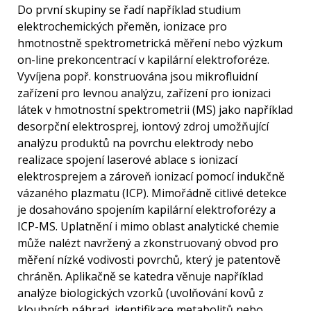
Do první skupiny se řadí například studium
elektrochemických přeměn, ionizace pro
hmotnostně spektrometrická měření nebo výzkum
on-line prekoncentrací v kapilární elektroforéze.
Vyvíjena popř. konstruována jsou mikrofluidní
zařízení pro levnou analýzu, zařízení pro ionizaci
látek v hmotnostní spektrometrii (MS) jako například
desorpční elektrosprej, iontový zdroj umožňující
analýzu produktů na povrchu elektrody nebo
realizace spojení laserové ablace s ionizací
elektrosprejem a zároveň ionizací pomocí indukčně
vázaného plazmatu (ICP). Mimořádně citlivé detekce
je dosahováno spojením kapilární elektroforézy a
ICP-MS. Uplatnění i mimo oblast analytické chemie
může nalézt navržený a zkonstruovaný obvod pro
měření nízké vodivosti povrchů, který je patentově
chráněn. Aplikačně se katedra věnuje například
analýze biologických vzorků (uvolňování kovů z
kloubních náhrad, identifikace metabolitů nebo