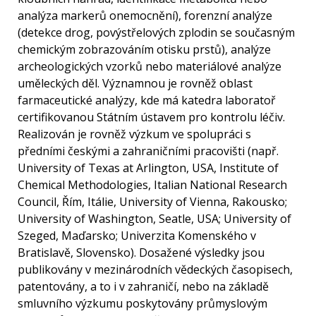
analýza markerů onemocnění), forenzní analýze
(detekce drog, povýstřelových zplodin se současným
chemickým zobrazováním otisku prstů), analýze
archeologických vzorků nebo materiálové analýze
uměleckých děl. Významnou je rovněž oblast
farmaceutické analýzy, kde má katedra laboratoř
certifikovanou Státním ústavem pro kontrolu léčiv.
Realizován je rovněž výzkum ve spolupráci s
předními českými a zahraničními pracovišti (např.
University of Texas at Arlington, USA, Institute of
Chemical Methodologies, Italian National Research
Council, Řím, Itálie, University of Vienna, Rakousko;
University of Washington, Seatle, USA; University of
Szeged, Maďarsko; Univerzita Komenského v
Bratislavě, Slovensko). Dosažené výsledky jsou
publikovány v mezinárodních vědeckých časopisech,
patentovány, a to i v zahraničí, nebo na základě
smluvního výzkumu poskytovány průmyslovým