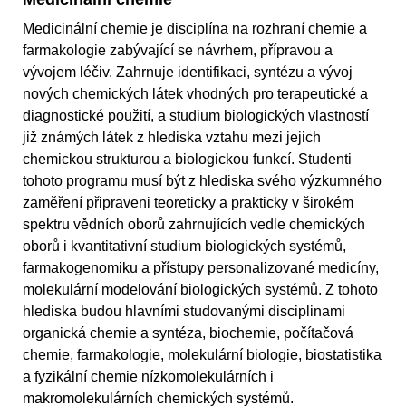
Medicinální chemie je disciplína na rozhraní chemie a
farmakologie zabývající se návrhem, přípravou a
vývojem léčiv. Zahrnuje identifikaci, syntézu a vývoj
nových chemických látek vhodných pro terapeutické a
diagnostické použití, a studium biologických vlastností
již známých látek z hlediska vztahu mezi jejich
chemickou strukturou a biologickou funkcí. Studenti
tohoto programu musí být z hlediska svého výzkumného
zaměření připraveni teoreticky a prakticky v širokém
spektru vědních oborů zahrnujících vedle chemických
oborů i kvantitativní studium biologických systémů,
farmakogenomiku a přístupy personalizované medicíny,
molekulární modelování biologických systémů. Z tohoto
hlediska budou hlavními studovanými disciplinami
organická chemie a syntéza, biochemie, počítačová
chemie, farmakologie, molekulární biologie, biostatistika
a fyzikální chemie nízkomolekulárních i
makromolekulárních chemických systémů.