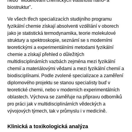
nebo "Modelování chemických vlastností nano- a
biostruktur".
Ve všech třech specializacích studijního programu
fyzikální chemie získají absolventi vzdělání v oborech
jako je statistická termodynamika, teorie molekulové
struktury a spektroskopie, seznámí se s moderními
teoretickými a experimentálními metodami fyzikální
chemie a získají přehled o důležitých
multidisciplinárních vazbách zejména mezi fyzikální
chemií a materiálovými vědami a mezi fyzikální chemií a
biodisciplínami. Podle zvolené specializace a zaměření
diplomového projektu se stanou specialisty buď v
teoretické chemii, nebo v moderních experimentálních
oblastech. Výchova se zaměřuje na přípravu odborníků
pro práci jak v multidisciplinárních vědeckých a
vývojových týmech, tak v průmyslu i v medicíně.
Klinická a toxikologická analýza