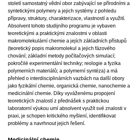
století samostatný vědní obor zabývající se přírodními a
syntetickými polymery a jejich systémy z pohledu
přípravy, struktury, charakterizace, vlastností a využití.
Absolvent tohoto studijního programu je vybaven
teoretickými a praktickými znalostmi v oblasti
makromolekulární chemie a jejích základních přístupů
(teoretický popis makromolekul a jejich fázového
chování; základní metody počítačových simulací;
pokročilé experimentální techniky; reologie a fyzika
polymerních materiálů; a polymerní syntéza) a má
přehled o interdisciplinárních vazbách na další obory
jako fyzikální chemie, organická chemie, nanochemie a
medicinální chemie. Díky vyváženému propojení
teoretických znalostí z přednášek s praktickou
laboratorní výukou umí absolvent využít své znalosti v
praxi, je schopen kritického myšlení, identifikovat
problémy a navrhnout jejich řešení.
Medicinální chemie