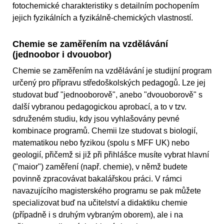
fotochemické charakteristiky s detailním pochopením
jejich fyzikálních a fyzikálně-chemických vlastností.
Chemie se zaměřením na vzdělávání
(jednoobor i dvouobor)
Chemie se zaměřením na vzdělávání je studijní program
určený pro přípravu středoškolských pedagogů. Lze jej
studovat buď "jednooborově", anebo "dvouoborově" s
další vybranou pedagogickou aprobací, a to v tzv.
sdruženém studiu, kdy jsou vyhlašovány pevné
kombinace programů. Chemii lze studovat s biologií,
matematikou nebo fyzikou (spolu s MFF UK) nebo
geologií, přičemž si již při přihlášce musíte vybrat hlavní
("maior") zaměření (např. chemie), v němž budete
povinně zpracovávat bakalářskou práci. V rámci
navazujícího magisterského programu se pak můžete
specializovat buď na učitelství a didaktiku chemie
(případně i s druhým vybraným oborem), ale i na