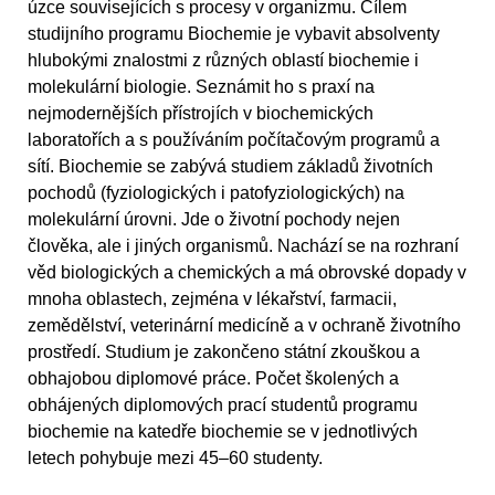
úzce souvisejících s procesy v organizmu. Cílem
studijního programu Biochemie je vybavit absolventy
hlubokými znalostmi z různých oblastí biochemie i
molekulární biologie. Seznámit ho s praxí na
nejmodernějších přístrojích v biochemických
laboratořích a s používáním počítačovým programů a
sítí. Biochemie se zabývá studiem základů životních
pochodů (fyziologických i patofyziologických) na
molekulární úrovni. Jde o životní pochody nejen
člověka, ale i jiných organismů. Nachází se na rozhraní
věd biologických a chemických a má obrovské dopady v
mnoha oblastech, zejména v lékařství, farmacii,
zemědělství, veterinární medicíně a v ochraně životního
prostředí. Studium je zakončeno státní zkouškou a
obhajobou diplomové práce. Počet školených a
obhájených diplomových prací studentů programu
biochemie na katedře biochemie se v jednotlivých
letech pohybuje mezi 45–60 studenty.