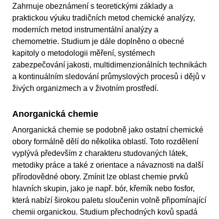
Zahrnuje obeznámení s teoretickými základy a
praktickou výuku tradičních metod chemické analýzy,
moderních metod instrumentální analýzy a
chemometrie. Studium je dále doplněno o obecné
kapitoly o metodologii měření, systémech
zabezpečování jakosti, multidimenzionálních technikách
a kontinuálním sledování průmyslových procesů i dějů v
živých organizmech a v životním prostředí.
Anorganická chemie
Anorganická chemie se podobně jako ostatní chemické
obory formálně dělí do několika oblastí. Toto rozdělení
vyplývá především z charakteru studovaných látek,
metodiky práce a také z orientace a návaznosti na další
přírodovědné obory. Zmínit lze oblast chemie prvků
hlavních skupin, jako je např. bór, křemík nebo fosfor,
která nabízí širokou paletu sloučenin volně připomínající
chemii organickou. Studium přechodných kovů spadá