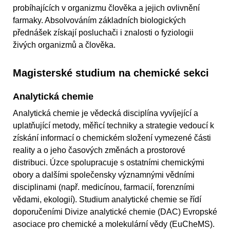
probíhajících v organizmu člověka a jejich ovlivnění
farmaky. Absolvováním základních biologických
přednášek získají posluchači i znalosti o fyziologii
živých organizmů a člověka.
Magisterské studium na chemické sekci
Analytická chemie
Analytická chemie je vědecká disciplína vyvíjející a
uplatňující metody, měřicí techniky a strategie vedoucí k
získání informací o chemickém složení vymezené části
reality a o jeho časových změnách a prostorové
distribuci. Úzce spolupracuje s ostatními chemickými
obory a dalšími společensky významnými vědními
disciplinami (např. medicínou, farmacií, forenzními
vědami, ekologií). Studium analytické chemie se řídí
doporučeními Divize analytické chemie (DAC) Evropské
asociace pro chemické a molekulární vědy (EuCheMS).