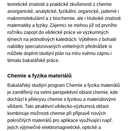
teoretické znalosti a praktické zkušenosti z chemie
anorganické, analytické, fyzikální, organické, jaderné i
makromolekulární a z biochemie, ale i hluboké znalosti
matematiky a fyziky. Zájemci se mohou již od prvního
ročníku zapojit do vědecké práce ve výzkumných
týmech na jednotlivých katedrách. Výběrem z bohaté
nabídky specializovaných volitelných přednášek si
můžete doplnit studijní plán na míru svému zájmu i
tématu bakalářské práce.
Chemie a fyzika materiálů
Bakalářský studijní program Chemie a fyzika materiálů
je zaměřený na velmi perspektivní oblast chemie, kde
dochází k překryvu chemie s fyzikou a materiálovými
vědami. Tato atraktivní vědecko-výzkumná oblast
kombinuje možnosti chemie při přípravě nových
pokročilých materiálů pro aplikace využívající např.
jejich výjimečné elektromagnetické, optické a