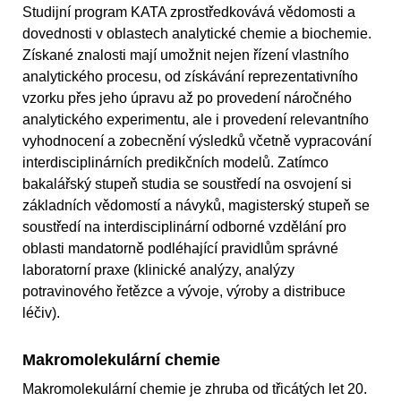
Studijní program KATA zprostředkovává vědomosti a
dovednosti v oblastech analytické chemie a biochemie.
Získané znalosti mají umožnit nejen řízení vlastního
analytického procesu, od získávání reprezentativního
vzorku přes jeho úpravu až po provedení náročného
analytického experimentu, ale i provedení relevantního
vyhodnocení a zobecnění výsledků včetně vypracování
interdisciplinárních predikčních modelů. Zatímco
bakalářský stupeň studia se soustředí na osvojení si
základních vědomostí a návyků, magisterský stupeň se
soustředí na interdisciplinární odborné vzdělání pro
oblasti mandatorně podléhající pravidlům správné
laboratorní praxe (klinické analýzy, analýzy
potravinového řetězce a vývoje, výroby a distribuce
léčiv).
Makromolekulární chemie
Makromolekulární chemie je zhruba od třicátých let 20.