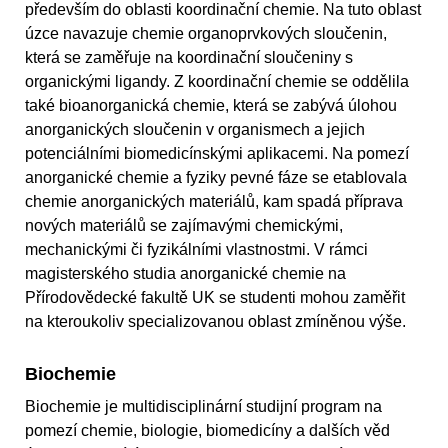
především do oblasti koordinační chemie. Na tuto oblast
úzce navazuje chemie organoprvkových sloučenin,
která se zaměřuje na koordinační sloučeniny s
organickými ligandy. Z koordinační chemie se oddělila
také bioanorganická chemie, která se zabývá úlohou
anorganických sloučenin v organismech a jejich
potenciálními biomedicínskými aplikacemi. Na pomezí
anorganické chemie a fyziky pevné fáze se etablovala
chemie anorganických materiálů, kam spadá příprava
nových materiálů se zajímavými chemickými,
mechanickými či fyzikálními vlastnostmi. V rámci
magisterského studia anorganické chemie na
Přírodovědecké fakultě UK se studenti mohou zaměřit
na kteroukoliv specializovanou oblast zmíněnou výše.
Biochemie
Biochemie je multidisciplinární studijní program na
pomezí chemie, biologie, biomedicíny a dalších věd