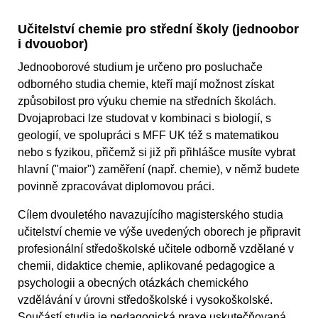
Učitelství chemie pro střední školy (jednoobor
i dvouobor)
Jednooborové studium je určeno pro posluchače
odborného studia chemie, kteří mají možnost získat
způsobilost pro výuku chemie na středních školách.
Dvojaprobaci lze studovat v kombinaci s biologií, s
geologií, ve spolupráci s MFF UK též s matematikou
nebo s fyzikou, přičemž si již při přihlášce musíte vybrat
hlavní ("maior") zaměření (např. chemie), v němž budete
povinně zpracovávat diplomovou práci.
Cílem dvouletého navazujícího magisterského studia
učitelství chemie ve výše uvedených oborech je připravit
profesionální středoškolské učitele odborně vzdělané v
chemii, didaktice chemie, aplikované pedagogice a
psychologii a obecných otázkách chemického
vzdělávání v úrovni středoškolské i vysokoškolské.
Součástí studia je pedagogická praxe uskutečňovaná