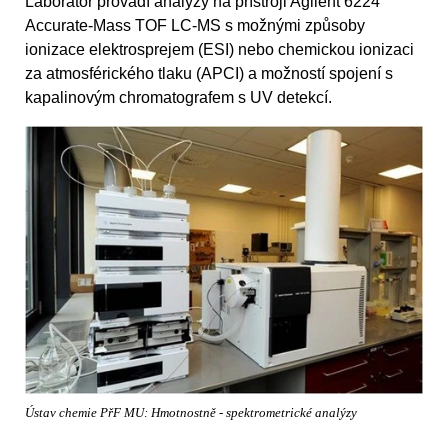
Laboratoř provádí analýzy na přístroji Agilent 6224
Accurate-Mass TOF LC-MS s možnými způsoby
ionizace elektrosprejem (ESI) nebo chemickou ionizaci
za atmosférického tlaku (APCI) a možností spojení s
kapalinovým chromatografem s UV detekcí.
Ústav chemie PřF MU: Hmotnostně - spektrometrické analýzy