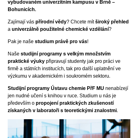
vybudovaném univerzitním kampusu v Brně –
Bohunicích.
Zajímají vás
přírodní vědy
? Chcete mít
široký přehled
a
univerzálně použitelné chemické vzdělání
?
Pak je naše
studium právě pro vás
!
Naše
studijní programy s velkým množstvím
praktické výuky
připravují studenty jak pro práci ve
firmě a státních institucích, tak pro další uplatnění ve
výzkumu v akademickém i soukromém sektoru.
Studijní programy Ústavu chemie PřF MU
nenabízejí
jen nudné učení s knihou v ruce. Studium u nás je
především o
propojení praktických zkušeností
získaných v laboratoři s teoretickými znalostmi
.