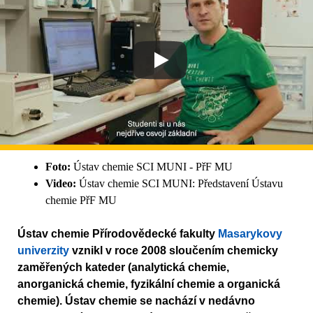
Foto:
Ústav chemie SCI MUNI - PřF MU
Video:
Ústav chemie SCI MUNI: Představení Ústavu
chemie PřF MU
Ústav chemie Přírodovědecké fakulty
Masarykovy
univerzity
vznikl v roce 2008 sloučením chemicky
zaměřených kateder (analytická chemie,
anorganická chemie, fyzikální chemie a organická
chemie). Ústav chemie se nachází v nedávno