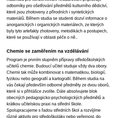
odborníky pro ošetřování předmětů kulturního dědictví,
které jsou zhotoveny z přírodních i syntetických
materiálů. Během studia se studenti dozví informace o
anorganických i organických materiálech, ze kterých
byly tyto artefakty zhotoveny, metodikách a postupech,
které se používají v oblasti péče o ně..
Chemie se zaměřením na vzdělávání
Program je prvním stupněm přípravy středoškolských
učitelů chemie. Budoucí učitel studuje vždy dva obory.
Chemii tak může kombinovat s matematikou, biologií,
fyzikou nebo geografií a kartografií. Během studia na
vás čekají především odborné předměty ze dvou oborů,
které si v přihlášce zvolíte. Dále absolvujete blok
obecných pedagogicko-psychologických předmětů a
krátkou učitelskou praxi na střední škole.
Spolupracujeme s řadou středních škol a rozvíjíme
různé aktivity pro středoškoláky nebo veřejnost, do