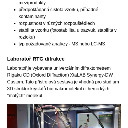
meziprodukty
předpokládaná čistota vzorku, případné
kontaminanty
rozpustnost v různých rozpouštědlech
stabilita vzorku (fotostabilita, ultrazvuk, stabilita v
roztoku)
typ požadované analýzy - MS nebo LC-MS
Laboratoř RTG difrakce
Laboratoř je vybavena univerzálním difraktometrem
Rigaku OD (Oxford Diffraction) XtaLAB Synergy-DW
Custom. Tato přístrojová sestava je vhodná pro studium
3D struktur krystalů biomakromolekul i chemických
"malých" molekul.