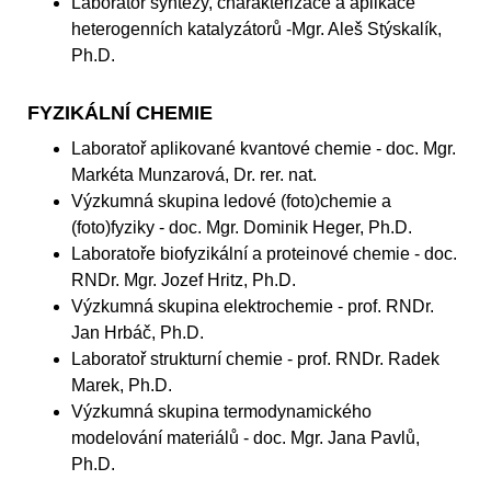
Laboratoř syntézy, charakterizace a aplikace
heterogenních katalyzátorů -Mgr. Aleš Stýskalík,
Ph.D.
FYZIKÁLNÍ CHEMIE
Laboratoř aplikované kvantové chemie - doc. Mgr.
Markéta Munzarová, Dr. rer. nat.
Výzkumná skupina ledové (foto)chemie a
(foto)fyziky - doc. Mgr. Dominik Heger, Ph.D.
Laboratoře biofyzikální a proteinové chemie - doc.
RNDr. Mgr. Jozef Hritz, Ph.D.
Výzkumná skupina elektrochemie - prof. RNDr.
Jan Hrbáč, Ph.D.
Laboratoř strukturní chemie - prof. RNDr. Radek
Marek, Ph.D.
Výzkumná skupina termodynamického
modelování materiálů - doc. Mgr. Jana Pavlů,
Ph.D.