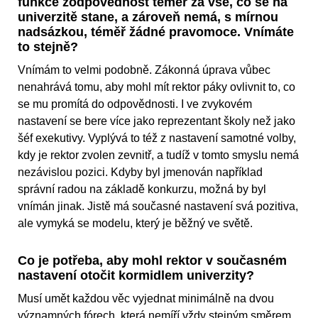
funkce zodpovědnost téměř za vše, co se na
univerzitě stane, a zároveň nemá, s mírnou
nadsázkou, téměř žádné pravomoce. Vnímáte
to stejně?
Vnímám to velmi podobně. Zákonná úprava vůbec
nenahrává tomu, aby mohl mít rektor páky ovlivnit to, co
se mu promítá do odpovědnosti. I ve zvykovém
nastavení se bere více jako reprezentant školy než jako
šéf exekutivy. Vyplývá to též z nastavení samotné volby,
kdy je rektor zvolen zevnitř, a tudíž v tomto smyslu nemá
nezávislou pozici. Kdyby byl jmenován například
správní radou na základě konkurzu, možná by byl
vnímán jinak. Jistě má současné nastavení svá pozitiva,
ale vymyká se modelu, který je běžný ve světě.
Co je potřeba, aby mohl rektor v současném
nastavení otočit kormidlem univerzity?
Musí umět každou věc vyjednat minimálně na dvou
významných fórech, která nemíří vždy stejným směrem.