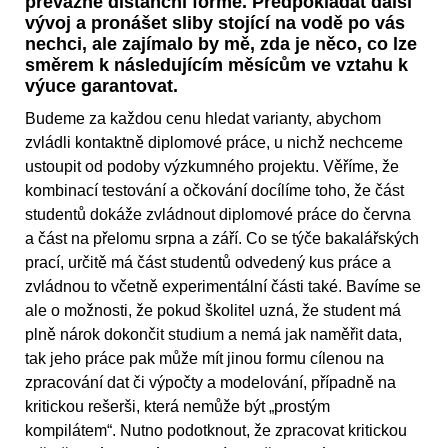
převážně distanční formě. Předpokládat další
vývoj a pronášet sliby stojící na vodě po vás
nechci, ale zajímalo by mě, zda je něco, co lze
směrem k následujícím měsícům ve vztahu k
výuce garantovat.
Budeme za každou cenu hledat varianty, abychom
zvládli kontaktně diplomové práce, u nichž nechceme
ustoupit od podoby výzkumného projektu. Věříme, že
kombinací testování a očkování docílíme toho, že část
studentů dokáže zvládnout diplomové práce do června
a část na přelomu srpna a září. Co se týče bakalářských
prací, určitě má část studentů odvedený kus práce a
zvládnou to včetně experimentální části také. Bavíme se
ale o možnosti, že pokud školitel uzná, že student má
plně nárok dokončit studium a nemá jak naměřit data,
tak jeho práce pak může mít jinou formu cílenou na
zpracování dat či výpočty a modelování, případně na
kritickou rešerši, která nemůže být „prostým
kompilátem“. Nutno podotknout, že zpracovat kritickou