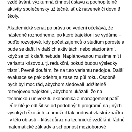
vzdělávání, výzkumná činnost ústavu a pochopitelně
aktivity společensky užitečné, ať už navenek či dovnitř
školy.
Akademický senát po právu od vedení očekává, že
následně rozhodneme, po které trajektorii se vydáme –
buďto rozvojové, kdy počet zájemců o studium poroste a
bude se dařit i v dalších aktivitách, nebo stacionární,
když se tolik dařit nebude. Naplánovanou musíme mít i
variantu krizovou, tj. redukční, pokud budou výsledky
tristní. Pevně doufám, že na tuto variantu nedojde. Další
evaluace se pak odehraje zase za půl roku. Osobně
bych byl moc rád, abychom sledovali udržitelně
rozvojovou trajektorii, abychom ukázali, že na
technickou univerzitu ekonomika a management patří.
Důležité je odlišit se od podobných programů na jiných
vysokých školách, a umožnit tak budovat vlastní značku
i v této oblasti – klást důraz na technické vzdělání, řádné
matematické základy a schopnost mezioborové