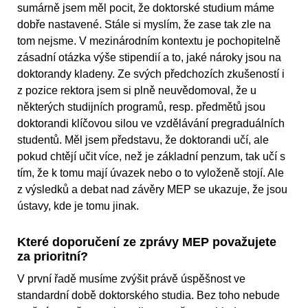
sumárně jsem měl pocit, že doktorské studium máme
dobře nastavené. Stále si myslím, že zase tak zle na
tom nejsme. V mezinárodním kontextu je pochopitelně
zásadní otázka výše stipendií a to, jaké nároky jsou na
doktorandy kladeny. Ze svých předchozích zkušeností i
z pozice rektora jsem si plně neuvědomoval, že u
některých studijních programů, resp. předmětů jsou
doktorandi klíčovou silou ve vzdělávání pregraduálních
studentů. Měl jsem představu, že doktorandi učí, ale
pokud chtějí učit více, než je základní penzum, tak učí s
tím, že k tomu mají úvazek nebo o to vyloženě stojí. Ale
z výsledků a debat nad závěry MEP se ukazuje, že jsou
ústavy, kde je tomu jinak.
Které doporučení ze zprávy MEP považujete
za prioritní?
V první řadě musíme zvýšit právě úspěšnost ve
standardní době doktorského studia. Bez toho nebude