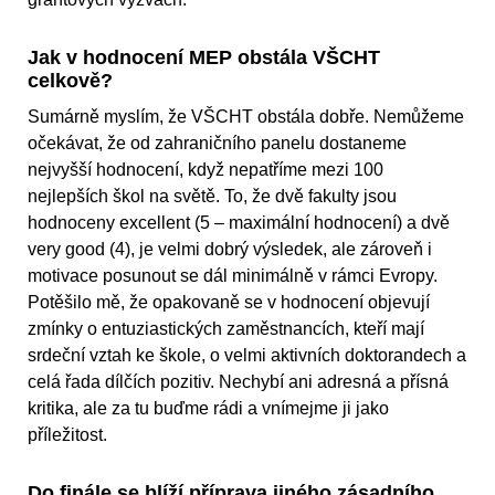
Jak v hodnocení MEP obstála VŠCHT
celkově?
Sumárně myslím, že VŠCHT obstála dobře. Nemůžeme
očekávat, že od zahraničního panelu dostaneme
nejvyšší hodnocení, když nepatříme mezi 100
nejlepších škol na světě. To, že dvě fakulty jsou
hodnoceny excellent (5 – maximální hodnocení) a dvě
very good (4), je velmi dobrý výsledek, ale zároveň i
motivace posunout se dál minimálně v rámci Evropy.
Potěšilo mě, že opakovaně se v hodnocení objevují
zmínky o entuziastických zaměstnancích, kteří mají
srdeční vztah ke škole, o velmi aktivních doktorandech a
celá řada dílčích pozitiv. Nechybí ani adresná a přísná
kritika, ale za tu buďme rádi a vnímejme ji jako
příležitost.
Do finále se blíží příprava jiného zásadního