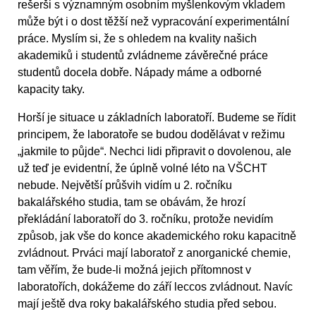
rešerši s významným osobním myšlenkovým vkladem
může být i o dost těžší než vypracování experimentální
práce. Myslím si, že s ohledem na kvality našich
akademiků i studentů zvládneme závěrečné práce
studentů docela dobře. Nápady máme a odborné
kapacity taky.
Horší je situace u základních laboratoří. Budeme se řídit
principem, že laboratoře se budou dodělávat v režimu
„jakmile to půjde“. Nechci lidi připravit o dovolenou, ale
už teď je evidentní, že úplně volné léto na VŠCHT
nebude. Největší průšvih vidím u 2. ročníku
bakalářského studia, tam se obávám, že hrozí
překládání laboratoří do 3. ročníku, protože nevidím
způsob, jak vše do konce akademického roku kapacitně
zvládnout. Prváci mají laboratoř z anorganické chemie,
tam věřím, že bude-li možná jejich přítomnost v
laboratořích, dokážeme do září leccos zvládnout. Navíc
mají ještě dva roky bakalářského studia před sebou.