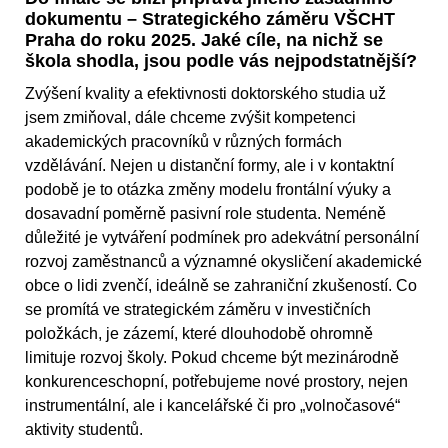
dokumentu – Strategického záměru VŠCHT
Praha do roku 2025. Jaké cíle, na nichž se
škola shodla, jsou podle vás nejpodstatnější?
Zvýšení kvality a efektivnosti doktorského studia už
jsem zmiňoval, dále chceme zvýšit kompetenci
akademických pracovníků v různých formách
vzdělávání. Nejen u distanční formy, ale i v kontaktní
podobě je to otázka změny modelu frontální výuky a
dosavadní poměrně pasivní role studenta. Neméně
důležité je vytváření podmínek pro adekvátní personální
rozvoj zaměstnanců a významné okysličení akademické
obce o lidi zvenčí, ideálně se zahraniční zkušeností. Co
se promítá ve strategickém záměru v investičních
položkách, je zázemí, které dlouhodobě ohromně
limituje rozvoj školy. Pokud chceme být mezinárodně
konkurenceschopní, potřebujeme nové prostory, nejen
instrumentální, ale i kancelářské či pro „volnočasové“
aktivity studentů.