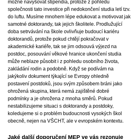
možné navyšovat stipendia, protože z pohledu
společnosti tato investice při nedokončení studia letí tzv.
do luftu. Musíme mnohem lépe edukovat a motivovat jak
samotné doktorandy, tak jejich školitele. Prodlužující
doba setrvávání na škole ovlivňuje budoucí kariéru
doktorandů, protože pokud chtějí pokračovat v
akademické kariéře, tak se jim odsouvá výjezd na
postdoc, posouvání věkové hranice ukončení studia
může neblaze působit i z pohledu osobního života,
zakládání rodin a podobně. Když se podívám na
jakýkoliv dokument týkající se Evropy ohledně
postavení postdoků, jsou svým způsobem bráni jako
ohrožená skupina, která nemá zajištěné dobré
podmínky a je ohrožena z mnoha směrů. Pokud
nestabilizujeme situaci s doktorandy a postdoky,
koledujeme si o problém budoucnosti vysokých škol
obecně, nejen na VŠCHT, ale v evropském kontextu.
Jaké další doporučení MEP ve vás rezonuje