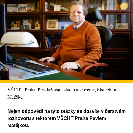
VŠCHT Praha: Prodlužování studia nechceme, říká rektor
Matějka
Nejen odpovědi na tyto otázky se dozvíte v čerstvém
rozhovoru s rektorem VŠCHT Praha Pavlem
Matějkou.