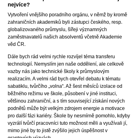
nejvíce?
Vytvoření vnějšího poradního orgánu, v němž by kromě
zahraničních akademiků byli zástupci českého, resp.
globalizovaného průmyslu, šířeji významných
zaměstnavatelů našich absolventů včetně Akademie
věd ČR.
Dále bych rád velmi rychle rozvíjel téma transferu
technologií. Nemyslím jen naše oddělení, ale celkově
vazby nás jako technické školy k průmyslovým
realizacím. A velmi rád bych otevřel debatu k tématu
sabatiklu, tvůrčího „volna“. Až šest měsíců izolace od
běžného režimu ve škole, působení v jiné instituci,
většinou zahraniční, a s tím související získání nových
podnětů může být velkým zdrojem energie a motivace
pro další fázi kariéry. Škole by nesmírně pomohlo, kdyby
vyzrálí tvůrčí pracovníci tuto možnost měli a využívali jí,
mimo jiné by to jistě zvýšilo jejich úspěšnost v
grantových výzvách.