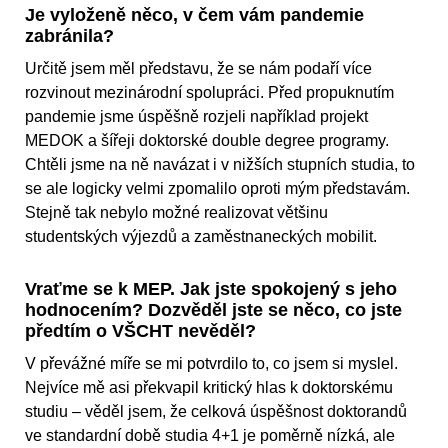
Je vyloženě něco, v čem vám pandemie
zabránila?
Určitě jsem měl představu, že se nám podaří více
rozvinout mezinárodní spolupráci. Před propuknutím
pandemie jsme úspěšně rozjeli například projekt
MEDOK a šířeji doktorské double degree programy.
Chtěli jsme na ně navázat i v nižších stupních studia, to
se ale logicky velmi zpomalilo oproti mým představám.
Stejně tak nebylo možné realizovat většinu
studentských výjezdů a zaměstnaneckých mobilit.
Vraťme se k MEP. Jak jste spokojený s jeho
hodnocením? Dozvěděl jste se něco, co jste
předtím o VŠCHT nevěděl?
V převážné míře se mi potvrdilo to, co jsem si myslel.
Nejvíce mě asi překvapil kritický hlas k doktorskému
studiu – věděl jsem, že celková úspěšnost doktorandů
ve standardní době studia 4+1 je poměrně nízká, ale