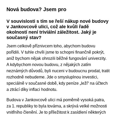
Nová budova? Jsem pro
V souvislosti s tím se řeší nákup nové budovy
v Jankovcově ulici, což ale kvůli řadě
okolností není triviální záležitost. Jaký je
současný stav?
Jsem celkově příznivcem toho, abychom budovu
pořídili. V tuhle chvíli jsme to schopni finančně pokrýt,
aniž bychom nějak ohrozili běžné fungování univerzity.
A kdybychom novou budovu, z nějakých zatím
neznámých důvodů, byli nuceni v budoucnu prodat, tratit
rozhodně nebudeme. Jde o smysluplnou investici,
speciálně v současné době, kdy peníze „leží“ na účtech
a ztrácí díky inflaci hodnotu.
Budova v Jankovcově ulici má poměrně vysoká patra,
za 1. republiky to byla továrna, a skrývá velké možnosti
vnitřního členění. Je to příležitost k zasídlení některých