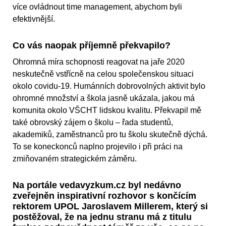
více ovládnout time management, abychom byli
efektivnější.
Co vás naopak příjemně překvapilo?
Ohromná míra schopnosti reagovat na jaře 2020
neskutečně vstřícně na celou společenskou situaci
okolo covidu-19. Humánních dobrovolných aktivit bylo
ohromné množství a škola jasně ukázala, jakou má
komunita okolo VŠCHT lidskou kvalitu. Překvapil mě
také obrovský zájem o školu – řada studentů,
akademiků, zaměstnanců pro tu školu skutečně dýchá.
To se koneckonců naplno projevilo i při práci na
zmiňovaném strategickém záměru.
Na portále vedavyzkum.cz byl nedávno
zveřejněn inspirativní rozhovor s končícím
rektorem UPOL Jaroslavem Millerem, který si
postěžoval, že na jednu stranu má z titulu