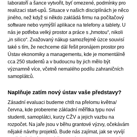
laboratoří a šance vytvořit, byť omezené, podmínky pro
realizaci start-upů. Situace v našich disciplínách je něco
jiného, než když si někdo zakládá firmu na počítačový
software nebo vymýšlí aplikace na telefony a tablety. U
nás je potřeba velký prostor a práce s „hmotou“, nikoli
„in silico“. Zvažovaný nákup samozřejmě úzce souvisí
také s tím, že nechceme dál řešit pronájem prostor pro
Ústav ekonomiky a managementu, kde je momentálně
cca 250 studentů a v budoucnu by jich mělo být
významně více, včetně nemalého podílu zahraničních
samoplátců.
Naplňuje zatím nový ústav vaše představy?
Zásadní evaluaci budeme chtít na přelomu května/
června, kde probereme základní měřítka typu noví
studenti, samoplátci, kurzy CŽV a jejich vazbu na
rozpočet. Na jaře jsou v běhu grantové výzvy, očekávám
nějaké návrhy projektů. Bude nás zajímat, jak se vyvíjí