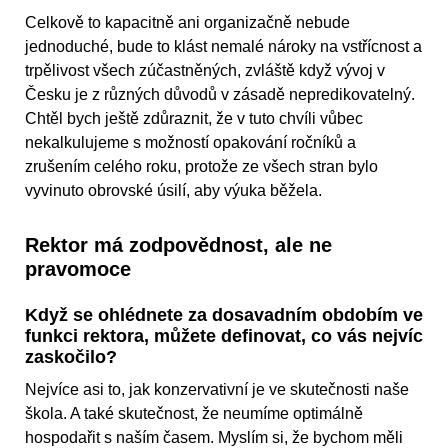
Celkově to kapacitně ani organizačně nebude
jednoduché, bude to klást nemalé nároky na vstřícnost a
trpělivost všech zúčastněných, zvláště když vývoj v
Česku je z různých důvodů v zásadě nepredikovatelný.
Chtěl bych ještě zdůraznit, že v tuto chvíli vůbec
nekalkulujeme s možností opakování ročníků a
zrušením celého roku, protože ze všech stran bylo
vyvinuto obrovské úsilí, aby výuka běžela.
Rektor má zodpovědnost, ale ne
pravomoce
Když se ohlédnete za dosavadním obdobím ve
funkci rektora, můžete definovat, co vás nejvíc
zaskočilo?
Nejvíce asi to, jak konzervativní je ve skutečnosti naše
škola. A také skutečnost, že neumíme optimálně
hospodařit s naším časem. Myslím si, že bychom měli