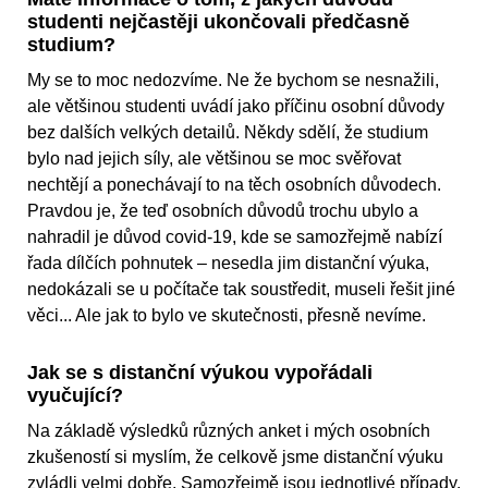
studenti nejčastěji ukončovali předčasně
studium?
My se to moc nedozvíme. Ne že bychom se nesnažili,
ale většinou studenti uvádí jako příčinu osobní důvody
bez dalších velkých detailů. Někdy sdělí, že studium
bylo nad jejich síly, ale většinou se moc svěřovat
nechtějí a ponechávají to na těch osobních důvodech.
Pravdou je, že teď osobních důvodů trochu ubylo a
nahradil je důvod covid-19, kde se samozřejmě nabízí
řada dílčích pohnutek – nesedla jim distanční výuka,
nedokázali se u počítače tak soustředit, museli řešit jiné
věci... Ale jak to bylo ve skutečnosti, přesně nevíme.
Jak se s distanční výukou vypořádali
vyučující?
Na základě výsledků různých anket i mých osobních
zkušeností si myslím, že celkově jsme distanční výuku
zvládli velmi dobře. Samozřejmě jsou jednotlivé případy,