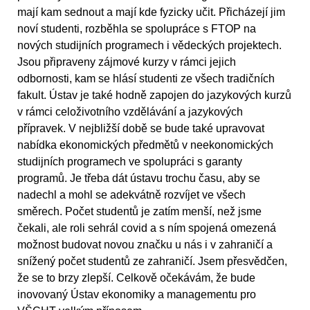
mají kam sednout a mají kde fyzicky učit. Přicházejí jim
noví studenti, rozběhla se spolupráce s FTOP na
nových studijních programech i vědeckých projektech.
Jsou připraveny zájmové kurzy v rámci jejich
odbornosti, kam se hlásí studenti ze všech tradičních
fakult. Ústav je také hodně zapojen do jazykových kurzů
v rámci celoživotního vzdělávání a jazykových
přípravek. V nejbližší době se bude také upravovat
nabídka ekonomických předmětů v neekonomických
studijních programech ve spolupráci s garanty
programů. Je třeba dát ústavu trochu času, aby se
nadechl a mohl se adekvátně rozvíjet ve všech
směrech. Počet studentů je zatím menší, než jsme
čekali, ale roli sehrál covid a s ním spojená omezená
možnost budovat novou značku u nás i v zahraničí a
snížený počet studentů ze zahraničí. Jsem přesvědčen,
že se to brzy zlepší. Celkově očekávám, že bude
inovovaný Ústav ekonomiky a managementu pro