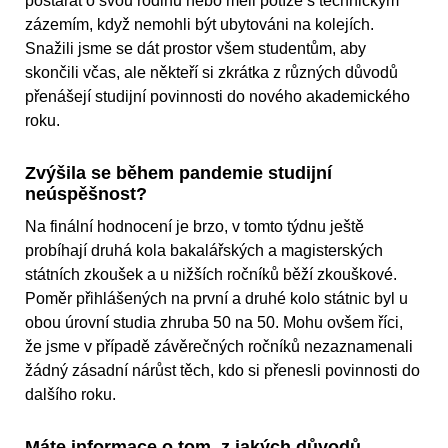
postarat o svou rodinu nebo měli potíže s technickým
zázemím, když nemohli být ubytováni na kolejích.
Snažili jsme se dát prostor všem studentům, aby
skončili včas, ale někteří si zkrátka z různých důvodů
přenášejí studijní povinnosti do nového akademického
roku.
Zvýšila se během pandemie studijní
neúspěšnost?
Na finální hodnocení je brzo, v tomto týdnu ještě
probíhají druhá kola bakalářských a magisterských
státních zkoušek a u nižších ročníků běží zkouškové.
Poměr přihlášených na první a druhé kolo státnic byl u
obou úrovní studia zhruba 50 na 50. Mohu ovšem říci,
že jsme v případě závěrečných ročníků nezaznamenali
žádný zásadní nárůst těch, kdo si přenesli povinnosti do
dalšího roku.
Máte informace o tom, z jakých důvodů