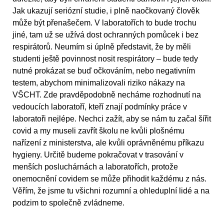
Jak ukazují seriózní studie, i plně naočkovaný člověk
může být přenašečem. V laboratořích to bude trochu
jiné, tam už se užívá dost ochranných pomůcek i bez
respirátorů. Neumím si úplně představit, že by měli
studenti ještě povinnost nosit respirátory – bude tedy
nutné prokázat se buď očkováním, nebo negativním
testem, abychom minimalizovali riziko nákazy na
VŠCHT. Zde pravděpodobně necháme rozhodnutí na
vedoucích laboratoří, kteří znají podmínky práce v
laboratoři nejlépe. Nechci zažít, aby se nám tu začal šířit
covid a my museli zavřít školu ne kvůli plošnému
nařízení z ministerstva, ale kvůli oprávněnému příkazu
hygieny. Určitě budeme pokračovat v trasování v
menších posluchárnách a laboratořích, protože
onemocnění covidem se může přihodit každému z nás.
Věřím, že jsme tu všichni rozumní a ohleduplní lidé a na
podzim to společně zvládneme.