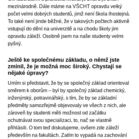
mezinárodně. Dále máme na VŠCHT opravdu velký
počet velmi dobrých studentů, jimž není škola lhostejná.
To také není jinde běžné, že v takových počtech aktivně
vstupují do dění na univerzitě a na chodu školy jim
opravdu záleží. Osobně jsem na naše studenty velmi
pyšný.
Ještě ke společnému základu, o němž jste
zmínil, že je možná moc široký. Chystají se
nějaké úpravy?
Umím si představit, že by se společný základ orientoval
směrem k oborům – byl by společný základ chemický,
inženýrský, potravinářský, s tím, že by se základní
předměty samozřejmě objevovaly ve všech z nich, ale
zároveň by studenti měli možnost od začátku
ochutnávat svou specializaci, to, nač se vlastně
přihlásili. O tom teď diskutujeme, ovšem zde záleží
především na fakultách. Zatím to vypadá na zachování