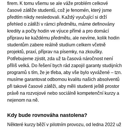
firem. K tomu všemu se ale váže problém celkové
časové zátěže studentů, což je fenomén, který jsme
předtím nikdy nesledovali. Každý vyučující si drží
přehled o zátěži v rámci předmětu, máme definovány
kredity a počty hodin ve výuce přímé a pro domácí
přípravu ke každému předmětu, ale nevíme, kolik hodin
studentům zabere reálně studium celkem včetně
projektů, praxí, příprav na písemky, na zkoušky.
Potřebujeme zjistit, zda už ta časová náročnost není
příliš velká. Do řešení bych rád zapojil garanty studijních
programů s tím, že je třeba, aby vše bylo vyvážené – tzn.
musíme garantovat odbornou kvalitu našich absolventů
při takové časové zátěži, aby měli studenti ještě prostor
právě na rozvojové nebo sociálně kompetenční kurzy a
nejenom na ně.
Kdy bude rovnováha nastolena?
Některé kurzy běží v pilotním provozu, od ledna 2022 už