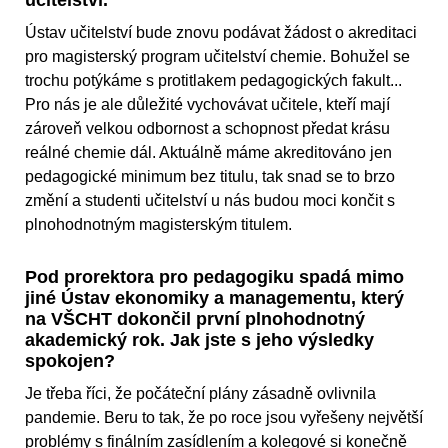
učitelství.
Ústav učitelství bude znovu podávat žádost o akreditaci
pro magisterský program učitelství chemie. Bohužel se
trochu potýkáme s protitlakem pedagogických fakult...
Pro nás je ale důležité vychovávat učitele, kteří mají
zároveň velkou odbornost a schopnost předat krásu
reálné chemie dál. Aktuálně máme akreditováno jen
pedagogické minimum bez titulu, tak snad se to brzo
změní a studenti učitelství u nás budou moci končit s
plnohodnotným magisterským titulem.
Pod prorektora pro pedagogiku spadá mimo
jiné Ústav ekonomiky a managementu, který
na VŠCHT dokončil první plnohodnotný
akademický rok. Jak jste s jeho výsledky
spokojen?
Je třeba říci, že počáteční plány zásadně ovlivnila
pandemie. Beru to tak, že po roce jsou vyřešeny největší
problémy s finálním zasídlením a kolegové si konečně