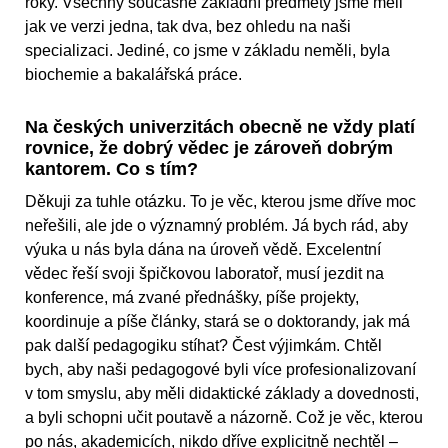
roky. Všechny současné základní předměty jsme měli
jak ve verzi jedna, tak dva, bez ohledu na naši
specializaci. Jediné, co jsme v základu neměli, byla
biochemie a bakalářská práce.
Na českých univerzitách obecně ne vždy platí
rovnice, že dobrý vědec je zároveň dobrým
kantorem. Co s tím?
Děkuji za tuhle otázku. To je věc, kterou jsme dříve moc
neřešili, ale jde o významný problém. Já bych rád, aby
výuka u nás byla dána na úroveň vědě. Excelentní
vědec řeší svoji špičkovou laboratoř, musí jezdit na
konference, má zvané přednášky, píše projekty,
koordinuje a píše články, stará se o doktorandy, jak má
pak další pedagogiku stíhat? Čest výjimkám. Chtěl
bych, aby naši pedagogové byli více profesionalizovaní
v tom smyslu, aby měli didaktické základy a dovednosti,
a byli schopni učit poutavě a názorně. Což je věc, kterou
po nás, akademicích, nikdo dříve explicitně nechtěl –