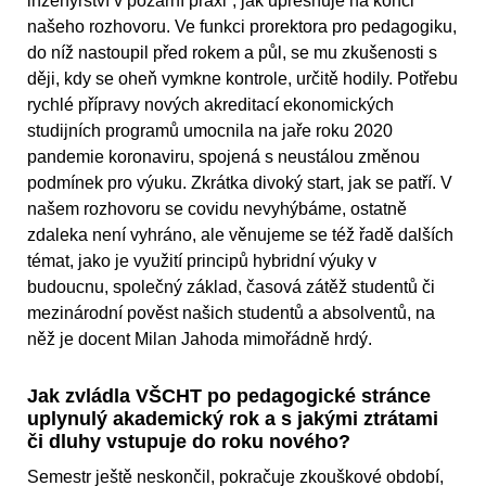
inženýrství v požární praxi“, jak upřesňuje na konci
našeho rozhovoru. Ve funkci prorektora pro pedagogiku,
do níž nastoupil před rokem a půl, se mu zkušenosti s
ději, kdy se oheň vymkne kontrole, určitě hodily. Potřebu
rychlé přípravy nových akreditací ekonomických
studijních programů umocnila na jaře roku 2020
pandemie koronaviru, spojená s neustálou změnou
podmínek pro výuku. Zkrátka divoký start, jak se patří. V
našem rozhovoru se covidu nevyhýbáme, ostatně
zdaleka není vyhráno, ale věnujeme se též řadě dalších
témat, jako je využití principů hybridní výuky v
budoucnu, společný základ, časová zátěž studentů či
mezinárodní pověst našich studentů a absolventů, na
něž je docent Milan Jahoda mimořádně hrdý.
Jak zvládla VŠCHT po pedagogické stránce
uplynulý akademický rok a s jakými ztrátami
či dluhy vstupuje do roku nového?
Semestr ještě neskončil, pokračuje zkouškové období,