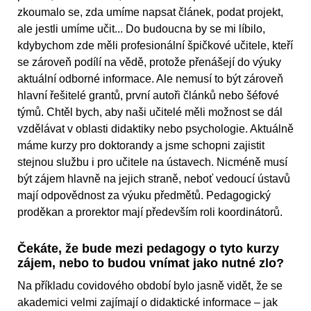
zkoumalo se, zda umíme napsat článek, podat projekt,
ale jestli umíme učit... Do budoucna by se mi líbilo,
kdybychom zde měli profesionální špičkové učitele, kteří
se zároveň podílí na vědě, protože přenášejí do výuky
aktuální odborné informace. Ale nemusí to být zároveň
hlavní řešitelé grantů, první autoři článků nebo šéfové
týmů. Chtěl bych, aby naši učitelé měli možnost se dál
vzdělávat v oblasti didaktiky nebo psychologie. Aktuálně
máme kurzy pro doktorandy a jsme schopni zajistit
stejnou službu i pro učitele na ústavech. Nicméně musí
být zájem hlavně na jejich straně, neboť vedoucí ústavů
mají odpovědnost za výuku předmětů. Pedagogický
proděkan a prorektor mají především roli koordinátorů.
Čekáte, že bude mezi pedagogy o tyto kurzy
zájem, nebo to budou vnímat jako nutné zlo?
Na příkladu covidového období bylo jasně vidět, že se
akademici velmi zajímají o didaktické informace – jak