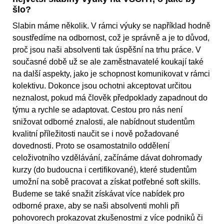
šlo?
Slabin máme několik. V rámci výuky se například hodně
soustředíme na odbornost, což je správně a je to důvod,
proč jsou naši absolventi tak úspěšní na trhu práce. V
současné době už se ale zaměstnavatelé koukají také
na další aspekty, jako je schopnost komunikovat v rámci
kolektivu. Dokonce jsou ochotni akceptovat určitou
neznalost, pokud má člověk předpoklady zapadnout do
týmu a rychle se adaptovat. Cestou pro nás není
snižovat odborné znalosti, ale nabídnout studentům
kvalitní příležitosti naučit se i nově požadované
dovednosti. Proto se osamostatnilo oddělení
celoživotního vzdělávání, začínáme dávat dohromady
kurzy (do budoucna i certifikované), které studentům
umožní na sobě pracovat a získat potřebné soft skills.
Budeme se také snažit získávat více nabídek pro
odborné praxe, aby se naši absolventi mohli při
pohovorech prokazovat zkušenostmi z více podniků či