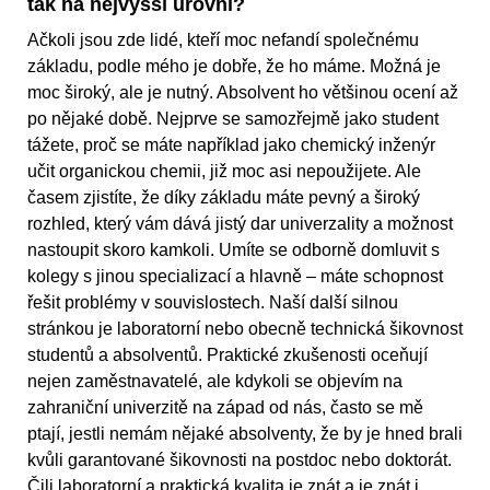
tak na nejvyšší úrovni?
Ačkoli jsou zde lidé, kteří moc nefandí společnému
základu, podle mého je dobře, že ho máme. Možná je
moc široký, ale je nutný. Absolvent ho většinou ocení až
po nějaké době. Nejprve se samozřejmě jako student
tážete, proč se máte například jako chemický inženýr
učit organickou chemii, již moc asi nepoužijete. Ale
časem zjistíte, že díky základu máte pevný a široký
rozhled, který vám dává jistý dar univerzality a možnost
nastoupit skoro kamkoli. Umíte se odborně domluvit s
kolegy s jinou specializací a hlavně – máte schopnost
řešit problémy v souvislostech. Naší další silnou
stránkou je laboratorní nebo obecně technická šikovnost
studentů a absolventů. Praktické zkušenosti oceňují
nejen zaměstnavatelé, ale kdykoli se objevím na
zahraniční univerzitě na západ od nás, často se mě
ptají, jestli nemám nějaké absolventy, že by je hned brali
kvůli garantované šikovnosti na postdoc nebo doktorát.
Čili laboratorní a praktická kvalita je znát a je znát i