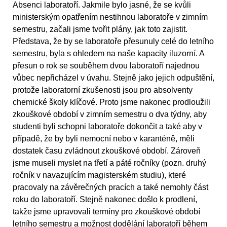
Absenci laboratoří. Jakmile bylo jasné, že se kvůli
ministerským opatřením nestihnou laboratoře v zimním
semestru, začali jsme tvořit plány, jak toto zajistit.
Představa, že by se laboratoře přesunuly celé do letního
semestru, byla s ohledem na naše kapacity iluzorní. A
přesun o rok se souběhem dvou laboratoří najednou
vůbec nepřicházel v úvahu. Stejně jako jejich odpuštění,
protože laboratorní zkušenosti jsou pro absolventy
chemické školy klíčové. Proto jsme nakonec prodloužili
zkouškové období v zimním semestru o dva týdny, aby
studenti byli schopni laboratoře dokončit a také aby v
případě, že by byli nemocní nebo v karanténě, měli
dostatek času zvládnout zkouškové období. Zároveň
jsme museli myslet na třetí a páté ročníky (pozn. druhý
ročník v navazujícím magisterském studiu), které
pracovaly na závěrečných pracích a také nemohly část
roku do laboratoří. Stejně nakonec došlo k prodlení,
takže jsme upravovali termíny pro zkouškové období
letního semestru a možnost dodělání laboratoří během