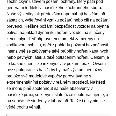
Technickým ústavem požární ochrany, který patří pod
generální ředitelství hasičského záchranného sboru.
Naše výsledky tak především napomáhají hasičům při
zásazích, vyšetřování vzniku požárů nebo cílí na požární
prevenci. Řešíme požární bezpečnost vozidel na plynná
paliva, například dynamiku hoření vozidel na stlačený
zemní plyn. Teď připravujeme projekt zaměřený na
vodíkovou mobilitu, opět z pohledu požární bezpečnosti.
Intenzivně se zabýváme také průběhy hoření kapalných
nebo pevných látek a také potlačením hoření. Celkem je
to krásné chemické inženýrství v požární praxi. Ovšem
bez spolupráce s hasiči by byl náš výzkum nemožný,
protože své modelové výpočty porovnáváme s
experimentálními požáry v reálném prostředí. Naštěstí
se mohu plně spolehnout na naše absolventy v
hasičské praxi, se kterými stále úzce spolupracujeme, a
na současné studenty v laboratoři. Takže i díky nim se
vědě trochu věnuji.