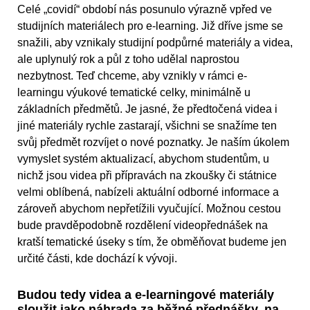
Celé „covidí“ období nás posunulo výrazně vpřed ve
studijních materiálech pro e-learning. Již dříve jsme se
snažili, aby vznikaly studijní podpůrné materiály a videa,
ale uplynulý rok a půl z toho udělal naprostou
nezbytnost. Teď chceme, aby vznikly v rámci e-
learningu výukové tematické celky, minimálně u
základních předmětů. Je jasné, že předtočená videa i
jiné materiály rychle zastarají, všichni se snažíme ten
svůj předmět rozvíjet o nové poznatky. Je naším úkolem
vymyslet systém aktualizací, abychom studentům, u
nichž jsou videa při přípravách na zkoušky či státnice
velmi oblíbená, nabízeli aktuální odborné informace a
zároveň abychom nepřetížili vyučující. Možnou cestou
bude pravděpodobně rozdělení videopřednášek na
kratší tematické úseky s tím, že obměňovat budeme jen
určité části, kde dochází k vývoji.
Budou tedy videa a e-learningové materiály
sloužit jako náhrada za běžné přednášky, na