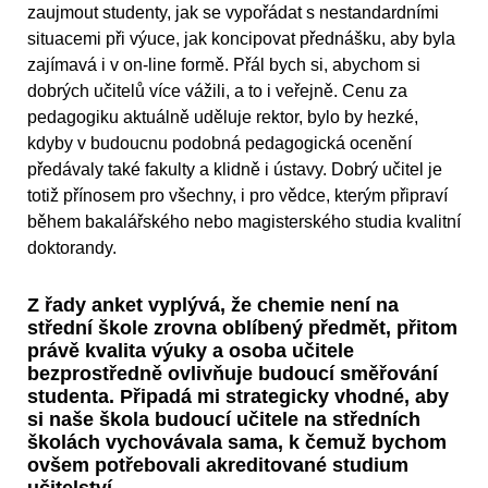
zaujmout studenty, jak se vypořádat s nestandardními
situacemi při výuce, jak koncipovat přednášku, aby byla
zajímavá i v on-line formě. Přál bych si, abychom si
dobrých učitelů více vážili, a to i veřejně. Cenu za
pedagogiku aktuálně uděluje rektor, bylo by hezké,
kdyby v budoucnu podobná pedagogická ocenění
předávaly také fakulty a klidně i ústavy. Dobrý učitel je
totiž přínosem pro všechny, i pro vědce, kterým připraví
během bakalářského nebo magisterského studia kvalitní
doktorandy.
Z řady anket vyplývá, že chemie není na
střední škole zrovna oblíbený předmět, přitom
právě kvalita výuky a osoba učitele
bezprostředně ovlivňuje budoucí směřování
studenta. Připadá mi strategicky vhodné, aby
si naše škola budoucí učitele na středních
školách vychovávala sama, k čemuž bychom
ovšem potřebovali akreditované studium