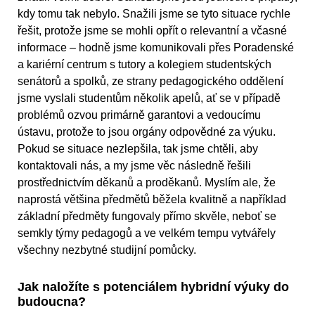
kdy tomu tak nebylo. Snažili jsme se tyto situace rychle
řešit, protože jsme se mohli opřít o relevantní a včasné
informace – hodně jsme komunikovali přes Poradenské
a kariérní centrum s tutory a kolegiem studentských
senátorů a spolků, ze strany pedagogického oddělení
jsme vyslali studentům několik apelů, ať se v případě
problémů ozvou primárně garantovi a vedoucímu
ústavu, protože to jsou orgány odpovědné za výuku.
Pokud se situace nezlepšila, tak jsme chtěli, aby
kontaktovali nás, a my jsme věc následně řešili
prostřednictvím děkanů a proděkanů. Myslím ale, že
naprostá většina předmětů běžela kvalitně a například
základní předměty fungovaly přímo skvěle, neboť se
semkly týmy pedagogů a ve velkém tempu vytvářely
všechny nezbytné studijní pomůcky.
Jak naložíte s potenciálem hybridní výuky do
budoucna?