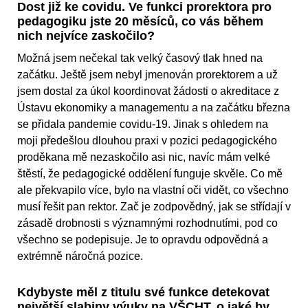
Dost již ke covidu. Ve funkci prorektora pro
pedagogiku jste 20 měsíců, co vás během
nich nejvíce zaskočilo?
Možná jsem nečekal tak velký časový tlak hned na
začátku. Ještě jsem nebyl jmenován prorektorem a už
jsem dostal za úkol koordinovat žádosti o akreditace z
Ústavu ekonomiky a managementu a na začátku března
se přidala pandemie covidu-19. Jinak s ohledem na
moji předešlou dlouhou praxi v pozici pedagogického
proděkana mě nezaskočilo asi nic, navíc mám velké
štěstí, že pedagogické oddělení funguje skvěle. Co mě
ale překvapilo více, bylo na vlastní oči vidět, co všechno
musí řešit pan rektor. Zač je zodpovědný, jak se střídají v
zásadě drobnosti s významnými rozhodnutími, pod co
všechno se podepisuje. Je to opravdu odpovědná a
extrémně náročná pozice.
Kdybyste měl z titulu své funkce detekovat
největší slabiny výuky na VŠCHT, o jaké by