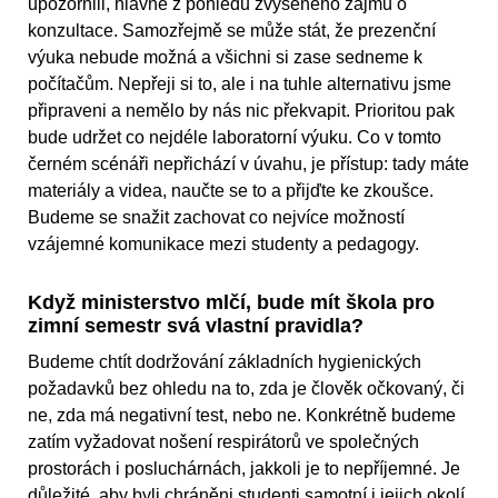
upozornili, hlavně z pohledu zvýšeného zájmu o
konzultace. Samozřejmě se může stát, že prezenční
výuka nebude možná a všichni si zase sedneme k
počítačům. Nepřeji si to, ale i na tuhle alternativu jsme
připraveni a nemělo by nás nic překvapit. Prioritou pak
bude udržet co nejdéle laboratorní výuku. Co v tomto
černém scénáři nepřichází v úvahu, je přístup: tady máte
materiály a videa, naučte se to a přijďte ke zkoušce.
Budeme se snažit zachovat co nejvíce možností
vzájemné komunikace mezi studenty a pedagogy.
Když ministerstvo mlčí, bude mít škola pro
zimní semestr svá vlastní pravidla?
Budeme chtít dodržování základních hygienických
požadavků bez ohledu na to, zda je člověk očkovaný, či
ne, zda má negativní test, nebo ne. Konkrétně budeme
zatím vyžadovat nošení respirátorů ve společných
prostorách i posluchárnách, jakkoli je to nepříjemné. Je
důležité, aby byli chráněni studenti samotní i jejich okolí.