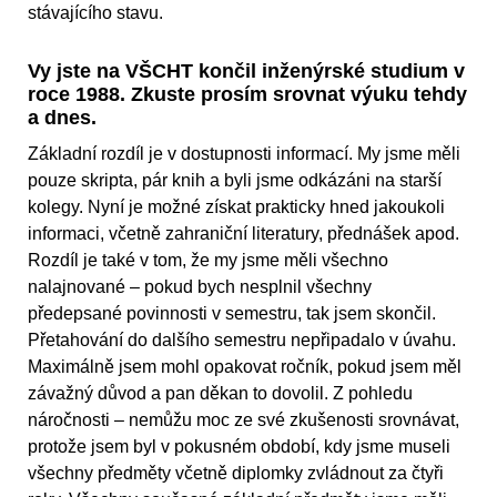
stávajícího stavu.
Vy jste na VŠCHT končil inženýrské studium v
roce 1988. Zkuste prosím srovnat výuku tehdy
a dnes.
Základní rozdíl je v dostupnosti informací. My jsme měli
pouze skripta, pár knih a byli jsme odkázáni na starší
kolegy. Nyní je možné získat prakticky hned jakoukoli
informaci, včetně zahraniční literatury, přednášek apod.
Rozdíl je také v tom, že my jsme měli všechno
nalajnované – pokud bych nesplnil všechny
předepsané povinnosti v semestru, tak jsem skončil.
Přetahování do dalšího semestru nepřipadalo v úvahu.
Maximálně jsem mohl opakovat ročník, pokud jsem měl
závažný důvod a pan děkan to dovolil. Z pohledu
náročnosti – nemůžu moc ze své zkušenosti srovnávat,
protože jsem byl v pokusném období, kdy jsme museli
všechny předměty včetně diplomky zvládnout za čtyři