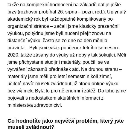
takže na komplexní hodnocení na základě dat je ještě
brzy (rozhovor probíhal 26. srpna – pozn. red.). Uplynulý
akademický rok byl každopádně komplikovaný po
organizační stránce – začali jsme klasicky prezenční
výukou, po týdnu jsme byli nuceni přejít znovu na
distanční výuku, často se ze dne na den měnila
pravidla... Byli jsme však poučeni z letního semestru
2020, takže zásahy do výuky už nebyly tak šokující. Měli
jsme přichystané studijní materiály, poučili se ve
vytváření záznamů přednášek atd. Na druhou stranu –
materiály jsme měli pro letní semestr, nikoli zimní,
učitelé navíc museli zvládnout již plnou online výuku
bez výjimek. Byla to pro ně enormní zátěž. Do toho jsme
bojovali s nedostatkem aktuálních informací z
ministerstva zdravotnictví.
Co hodnotíte jako největší problém, který jste
museli zvládnout?