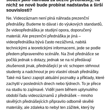
nichž se nově bude probírat nadstavba a širší
souvislosti?
Ne. Videozáznam není plná náhrada prezenční
přednášky. Budeme to dávat i do výukových standardů,
že videopřednáška je studijní opora, doporučený
materiál. Ale prezenční přednáška je jiná –
videopřednáška bývá často nezáživná, nabitá
technickými a teoretickými informacemi, jede se podle
předem připraveného scénáře. Na živé přednášce se
počítá jednak s dotazy, jednak se na ní předávají
zkušenosti jinak, přednášející je víc schopen strhnout
studenty a nadchnout je pro vlastní obsah přednášky.
Také má šanci zapojit aktuální poznatky a příklady, které
zachytil v posledních dnech nebo týdnech. To je přece
na studiu to zajímavé. Viděl jsem během uplynulého
období řadu videozáznamů z přednášek – mnoho
skvělých přednášejících připravilo odborně skvělé
materiály, ale zdaleka to nebyl ten zážitek, který by