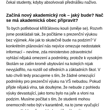
čekal studenty, kdyby absolvovali přednášku naživo.
Začíná nový akademický rok – jaký bude? Nač
se má akademická obec připravit?
To bych potřeboval křišťálovou kouli (směje se). Rozvrh
jsme poskládali tak, že počítáme s prezenční výukou
bez výjimek. Ale jak to skutečně bude na podzim? V
konkrétním plánování nás nejvíce omezuje nedostatek
informací – nevíme, zda ministerstvo zdravotnictví
vyhlásí nějaká omezení a podmínky, protože k vysokým
školám se zatím kromě ubytování na kolejích nijak
nevyjádřilo, na rozdíl od středních a základních škol. V
tuto chvíli tedy pracujeme s tím, že žádné omezující
podmínky pro prezenční výuku na VŠ nebudou. Pokud
přijde nějaká vlna, tak doufejme, že nebude z pohledu
výuky devastující, jako tomu bylo na jaře a vloni na
podzim. Musíme počítat s tím, že studenti mohou
onemocnět nebo být v karanténě, na to jsme vyučující