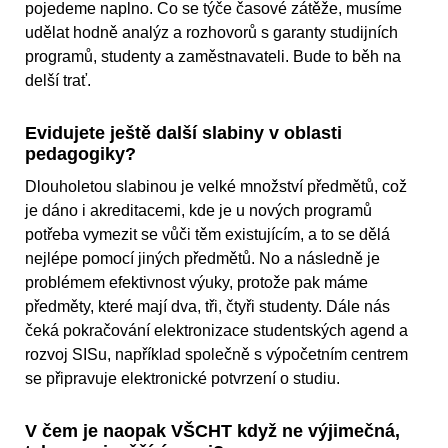
pojedeme naplno. Co se týče časové zátěže, musíme
udělat hodně analýz a rozhovorů s garanty studijních
programů, studenty a zaměstnavateli. Bude to běh na
delší trať.
Evidujete ještě další slabiny v oblasti
pedagogiky?
Dlouholetou slabinou je velké množství předmětů, což
je dáno i akreditacemi, kde je u nových programů
potřeba vymezit se vůči těm existujícím, a to se dělá
nejlépe pomocí jiných předmětů. No a následně je
problémem efektivnost výuky, protože pak máme
předměty, které mají dva, tři, čtyři studenty. Dále nás
čeká pokračování elektronizace studentských agend a
rozvoj SISu, například společně s výpočetním centrem
se připravuje elektronické potvrzení o studiu.
V čem je naopak VŠCHT když ne výjimečná,