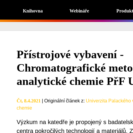
Knihovna
Webináře
Produk
Přístrojové vybavení -
Chromatografické meto
analytické chemie PřF
Čt, 8.4.2021
|
Originální článek z
:
Univerzita Palackého 
chemie
Výzkum na katedře je propojený s badatelsk
centra pokročilých technologií a materiálů