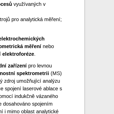
ocesů
využívaných v
trojů pro analytická měření;
elektrochemických
ometrická měření
nebo
í elektroforéze
.
dní zařízení
pro levnou
tnostní spektrometrii
(MS)
vý zdroj umožňující analýzu
e spojení laserové ablace s
 pomocí indukčně vázaného
 je dosahováno spojením
ní i mimo oblast analytické