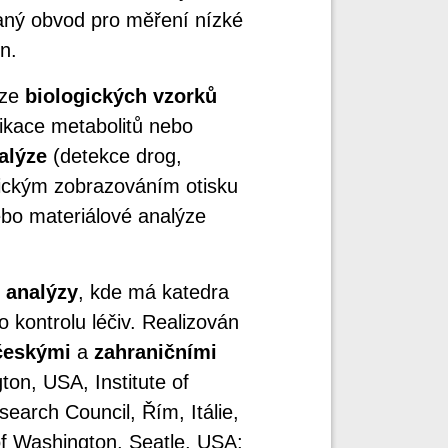
aný obvod pro měření nízké
n.
ýze
biologických vzorků
fikace metabolitů nebo
alýze
(detekce drog,
ickým zobrazováním otisku
bo materiálové analýze
 analýzy
, kde má katedra
 kontrolu léčiv. Realizován
českými
a
zahraničními
gton, USA, Institute of
earch Council, Řím, Itálie,
of Washington, Seatle, USA;