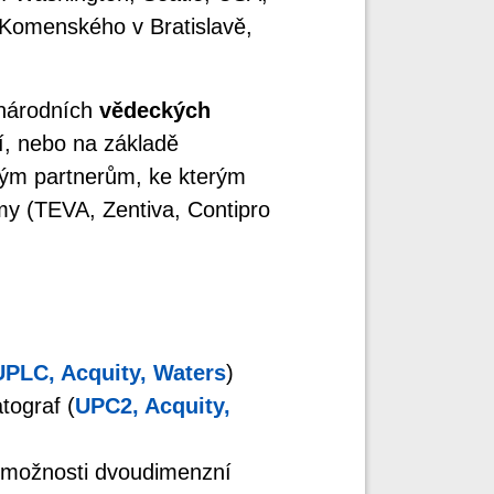
 Komenského v Bratislavě,
inárodních
vědeckých
čí, nebo na základě
ým partnerům, ke kterým
my (TEVA, Zentiva, Contipro
UPLC, Acquity, Waters
)
tograf (
UPC2, Acquity,
s možnosti dvoudimenzní