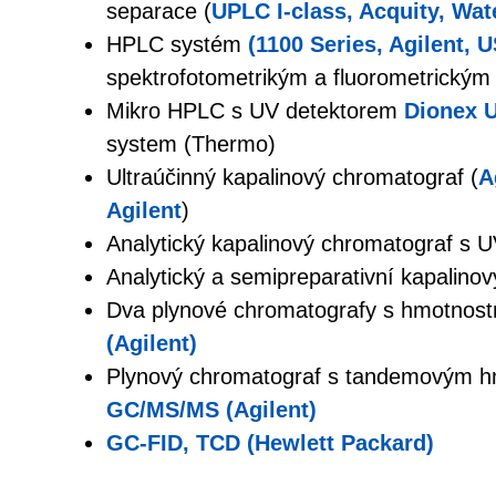
separace (
UPLC I-class, Acquity, Wat
HPLC systém
(1100 Series, Agilent, 
spektrofotometrikým a fluorometrickým
Mikro HPLC s UV detektorem
Dionex 
system (Thermo)
Ultraúčinný kapalinový chromatograf (
A
Agilent
)
Analytický kapalinový chromatograf s 
Analytický a semipreparativní kapalino
Dva plynové chromatografy s hmotnost
(Agilent)
Plynový chromatograf s tandemovým 
GC/MS/MS (Agilent)
GC-FID, TCD (Hewlett Packard)