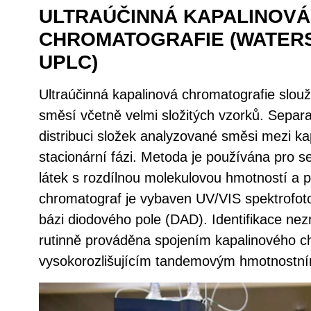
ULTRAÚČINNÁ KAPALINOVÁ
CHROMATOGRAFIE (WATERS
UPLC)
Ultraúčinná kapalinová chromatografie slouží
směsí včetně velmi složitých vzorků. Separa
distribuci složek analyzované směsi mezi k
stacionární fázi. Metoda je používána pro s
látek s rozdílnou molekulovou hmotností a p
chromatograf je vybaven UV/VIS spektrofo
bázi diodového pole (DAD). Identifikace ne
rutinně prováděna spojením kapalinového c
vysokorozlišujícím tandemovým hmotnostn