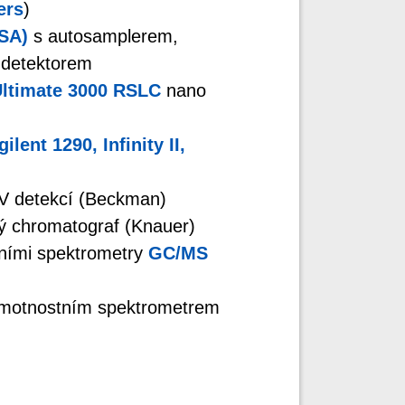
ers
)
USA)
s autosamplerem,
 detektorem
Ultimate 3000 RSLC
nano
gilent 1290, Infinity II,
UV detekcí (Beckman)
vý chromatograf (Knauer)
ními spektrometry
GC/MS
hmotnostním spektrometrem