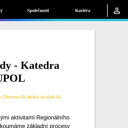
ty
Společnosti
Kariéra
dy - Katedra
 UPOL
v Olomouci/Katedra analytické
ými aktivitami Regionálního
. Zkoumáme základní procesy