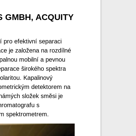
 GMBH, ACQUITY
 pro efektivní separaci
ce je založena na rozdílné
apalnou mobilní a pevnou
eparace širokého spektra
olaritou. Kapalinový
tometrickým detektorem na
známých složek směsi je
hromatografu s
ím spektrometrem.