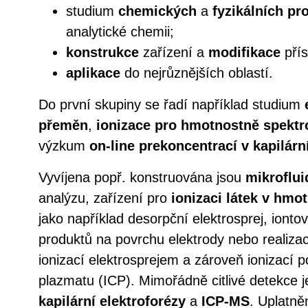
studium
chemických
a
fyzikálních pr
analytické chemii;
konstrukce
zařízení a
modifikace
přís
aplikace
do nejrůznějších oblastí.
Do první skupiny se řadí například studium
přeměn
,
ionizace pro hmotnostně spektr
výzkum
on-line prekoncentrací v kapilárn
Vyvíjena popř. konstruována jsou
mikroflui
analýzu, zařízení pro
ionizaci látek v hmo
jako například desorpční elektrosprej, ionto
produktů na povrchu elektrody nebo realizac
ionizací elektrosprejem a zároveň ionizací
plazmatu (ICP). Mimořádně citlivé detekce
kapilární elektroforézy
a
ICP-MS
. Uplatně