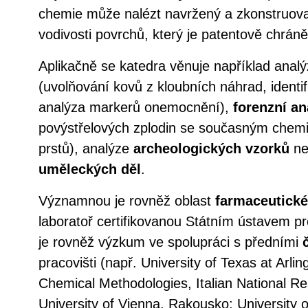
chemie může nalézt navržený a zkonstruov
vodivosti povrchů, který je patentově chráně
Aplikačně se katedra věnuje například anal
(uvolňování kovů z kloubních náhrad, identi
analýza markerů onemocnění),
forenzní an
povýstřelových zplodin se současným chem
prstů), analýze
archeologických vzorků
ne
uměleckých děl
.
Významnou je rovněž oblast
farmaceutické
laboratoř certifikovanou Státním ústavem pro
je rovněž výzkum ve spolupráci s předními
pracovišti (např. University of Texas at Arlin
Chemical Methodologies, Italian National Res
University of Vienna, Rakousko; University 