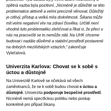
zpětná vazba byla pozitivní.
„Nicméně je důležité se této
problematice aktivně a velmi precizně věnovat. Důležitý
je citlivý, přístup a velká míra diskrétnosti. Šikana může
mít velmi negativní vliv na zdraví člověka. Určitě není
vhodné tuto problematiku zlehčovat a říkat si, že přeci u
nás na pracovišti se to nemůže stát. Na UHK chceme
budovat i nadále důvěrné a stabilní prostředí postavené
na dobrých mezilidských vztazích,“
zakončuje
Vyleťalová.
Univerzita Karlova: Chovat se k sobě s
úctou a důstojně
Na Univerzitě Karlově se očekává od všech
zaměstnanců, že se k sobě budou chovat
s úctou a
důstojně
. Univerzita
podporuje bezpečné prostředí
.
Nicméně nemá specifickou politiku nebo postup
konkrétně pro případ šikany.