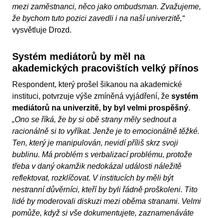
mezi zaměstnanci, něco jako ombudsman. Zvažujeme,
že bychom tuto pozici zavedli i na naší univerzitě,“
vysvětluje Drozd.
Systém mediátorů by měl na
akademických pracovištích velký přínos
Respondent, který prošel šikanou na akademické
instituci, potvrzuje výše zmíněná vyjádření, že
systém
mediátorů na univerzitě, by byl velmi prospěšný
.
„Ono se říká, že by si obě strany měly sednout a
racionálně si to vyříkat. Jenže je to emocionálně těžké.
Ten, který je manipulován, nevidí příliš skrz svoji
bublinu. Má problém s verbalizací problému, protože
třeba v daný okamžik nedokázal události náležitě
reflektovat, rozklíčovat. V institucích by měli být
nestranní důvěrníci, kteří by byli řádně proškoleni. Tito
lidé by moderovali diskuzi mezi oběma stranami. Velmi
pomůže, když si vše dokumentujete, zaznamenáváte