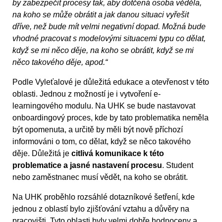
by zabezpečit procesy tak, aby dotčená osoba věděla,
na koho se může obrátit a jak danou situaci vyřešit
dříve, než bude mít velmi negativní dopad. Možná bude
vhodné pracovat s modelovými situacemi typu co dělat,
když se mi něco děje, na koho se obrátit, když se mi
něco takového děje, apod.“
Podle Vyleťalové je důležitá edukace a otevřenost v této
oblasti. Jednou z možností je i vytvoření e-
learningového modulu. Na UHK se bude nastavovat
onboardingový proces, kde by tato problematika neměla
být opomenuta, a určitě by měli být nově příchozí
informováni o tom, co dělat, když se něco takového
děje. Důležitá je
citlivá komunikace k této
problematice a jasné nastavení procesu
. Student
nebo zaměstnanec musí vědět, na koho se obrátit.
Na UHK proběhlo rozsáhlé dotazníkové šetření, kde
jednou z oblastí bylo zjišťování vztahu a důvěry na
pracovišti. Tyto oblasti byly velmi dobře hodnoceny a