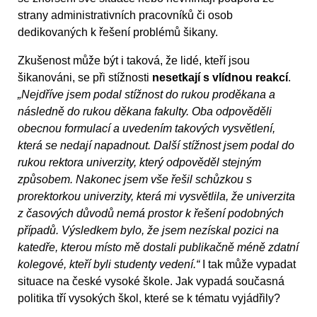
strany administrativních pracovníků či osob
dedikovaných k řešení problémů šikany.
Zkušenost může být i taková, že lidé, kteří jsou
šikanováni, se při stížnosti
nesetkají s vlídnou reakcí
.
„Nejdříve jsem podal stížnost do rukou proděkana a
následně do rukou děkana fakulty. Oba odpověděli
obecnou formulací a uvedením takových vysvětlení,
která se nedají napadnout. Další stížnost jsem podal do
rukou rektora univerzity, který odpověděl stejným
způsobem. Nakonec jsem vše řešil schůzkou s
prorektorkou univerzity, která mi vysvětlila, že univerzita
z časových důvodů nemá prostor k řešení podobných
případů. Výsledkem bylo, že jsem nezískal pozici na
katedře, kterou místo mě dostali publikačně méně zdatní
kolegové, kteří byli studenty vedení.“
I tak může vypadat
situace na české vysoké škole. Jak vypadá současná
politika tří vysokých škol, které se k tématu vyjádřily?