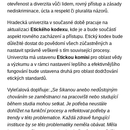
otevřenost a diverzita vůči lidem, rovný přístup a zásady
nediskriminace, úcta a respekt či pluralita názorů.
Hradecká univerzita v současné době pracuje na
aktualizaci
Etického kodexu
, kde je a bude součástí
aspekt rovného zacházení a přístupu. Etický kodex bude
důležité dostat do povědomí všech zúčastněných a
nastavit správně veškeré s tím související procesy.
Univerzita má ustavenu
Etickou komisi
pro oblast vědy
a výzkumu a v rámci nastavení lepšího a efektivnějšího
fungování bude ustavena druhá pro oblast dodržování
etických standardů.
Vyleťalová doplňuje:
„Se šikanou anebo nedůstojným
chováním se zaměstnanci na pracovišti nebo studující
během studia mohou setkat. Je potřeba neustále
dohlížet na funkční procesy a reflektovat potřeby a
trendy v této problematice. Každá zdravě fungující
instituce by se této problematiky neměla obávat. Měla