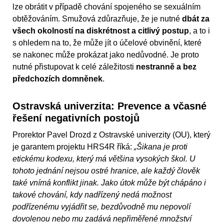
lze obrátit v případě chování spojeného se sexuálním
obtěžováním. Smužová zdůrazňuje, že je nutné
dbát za
všech okolností na diskrétnost a citlivý postup
, a to i
s ohledem na to, že může jít o účelové obvinění, které
se nakonec může prokázat jako nedůvodné. Je proto
nutné přistupovat k celé záležitosti
nestranně a bez
předchozích domněnek
.
Ostravská univerzita: Prevence a včasné
řešení negativních postojů
Prorektor Pavel Drozd z Ostravské univerzity (OU), který
je garantem projektu HRS4R říká:
„Šikana je proti
etickému kodexu, který má většina vysokých škol. U
tohoto jednání nejsou ostré hranice, ale každý člověk
také vnímá konflikt jinak. Jako útok může být chápáno i
takové chování, kdy nadřízený nedá možnost
podřízenému vyjádřit se, bezdůvodně mu nepovolí
dovolenou nebo mu zadává nepřiměřené množství