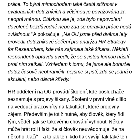
práce. To bývá mimochodem také častá stížnost v
evaluačních dotaznících a většinou je považována za
neoprávněnou. Otázkou ale je, zda bylo nepovolení
dovolené bezdůvodné nebo zda se opravdu práce nedá
zvládnout.“
A pokračuje:
„Na OU jsme před dvěma lety
provedli dotazníkové šetření pro analýzu HR Strategy
for Researchers, kde nás zajímala také šikana. Někteří
respondenti opravdu uvedli, že se s jistou formou násilí
proti nim setkali. Vzhledem k tomu, že jsme ale bohužel
dotaz časově neohraničili, nejsme si jistí, zda se jedná o
aktuální, nebo dávné křivdy.“
HR oddělení na OU provádí školení, kde posluchače
seznamuje s projevy šikany. Školení v první vlně cílilo
na vedoucí pracovníky na fakultách, které projevily
zájem. Především je totiž nutné, aby člověk, který řídí
tým, věděl, jak se takovému chování vyhnout. Někdy
může hrát roli i fakt, že si člověk neuvědomuje, že na
někoho „tlačí“ – a to jak ten, kdo tlak vyvíjí, tak také ten,