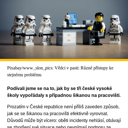
Pixabay/www_slon_pics: Vědci v pasti: Různé přístupy ke
stejnému problému
Podívali jsme se na to, jak by se tři české vysoké
školy vypořádaly s případnou šikanou na pracovišti.
Prozatím v České republice není příliš zaveden způsob,
jak se se šikanou na pracovišti efektivně vyrovnat.
Důvodů může být vícero: oběti incidenty nehlásí, obávají
se zhoršení své situace nebo nevnímají podporu ze