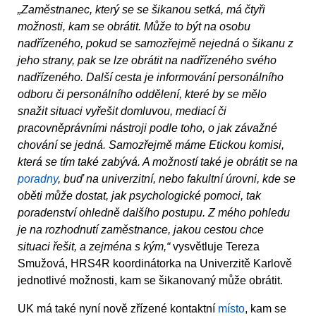
„Zaměstnanec, který se se šikanou setká, má čtyři
možnosti, kam se obrátit. Může to být na osobu
nadřízeného, pokud se samozřejmě nejedná o šikanu z
jeho strany, pak se lze obrátit na nadřízeného svého
nadřízeného. Další cesta je informování personálního
odboru či personálního oddělení, které by se mělo
snažit situaci vyřešit domluvou, mediací či
pracovněprávními nástroji podle toho, o jak závažné
chování se jedná. Samozřejmě máme Etickou komisi,
která se tím také zabývá. A možností také je obrátit se na
poradny
, buď na univerzitní, nebo fakultní úrovni, kde se
oběti může dostat, jak psychologické pomoci, tak
poradenství ohledně dalšího postupu. Z mého pohledu
je na rozhodnutí zaměstnance, jakou cestou chce
situaci řešit, a zejména s kým,“
vysvětluje Tereza
Smužová, HRS4R koordinátorka na Univerzitě Karlově
jednotlivé možnosti, kam se šikanovaný může obrátit.
UK má také nyní nově zřízené kontaktní
místo
, kam se