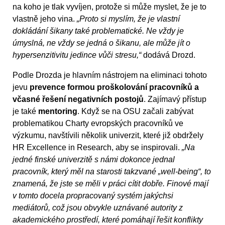
na koho je tlak vyvíjen, protože si může myslet, že je to
vlastně jeho vina.
„Proto si myslím, že je vlastní
dokládání šikany také problematické. Ne vždy je
úmyslná, ne vždy se jedná o šikanu, ale může jít o
hypersenzitivitu jedince vůči stresu,“
dodává Drozd.
Podle Drozda je hlavním nástrojem na eliminaci tohoto
jevu
prevence formou proškolování pracovníků a
včasné řešení negativních postojů
. Zajímavý přístup
je také
mentoring
. Když se na OSU začali zabývat
problematikou Charty evropských pracovníků ve
výzkumu, navštívili několik univerzit, které již obdržely
HR Excellence in Research, aby se inspirovali.
„Na
jedné finské univerzitě s námi dokonce jednal
pracovník, který měl na starosti takzvané „well-being“, to
znamená, že jste se měli v práci cítit dobře. Finové mají
v tomto docela propracovaný systém jakýchsi
mediátorů, což jsou obvykle uznávané autority z
akademického prostředí, které pomáhají řešit konflikty