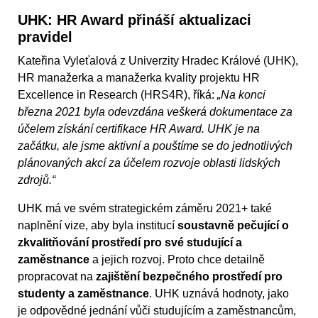
UHK: HR Award přináší aktualizaci
pravidel
Kateřina Vyleťalová z Univerzity Hradec Králové (UHK),
HR manažerka a manažerka kvality projektu HR
Excellence in Research (HRS4R), říká:
„Na konci
března 2021 byla odevzdána veškerá dokumentace za
účelem získání certifikace HR Award. UHK je na
začátku, ale jsme aktivní a pouštíme se do jednotlivých
plánovaných akcí za účelem rozvoje oblasti lidských
zdrojů.“
UHK má ve svém strategickém záměru 2021+ také
naplnění vize, aby byla institucí
soustavně pečující o
zkvalitňování prostředí pro své studující a
zaměstnance
a jejich rozvoj. Proto chce detailně
propracovat na
zajištění bezpečného prostředí pro
studenty a zaměstnance
. UHK uznává hodnoty, jako
je odpovědné jednání vůči studujícím a zaměstnancům,