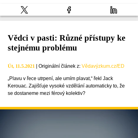
Vědci v pasti: Různé přístupy ke
stejnému problému
Út, 11.5.2021
|
Originální článek z
:
Vědavýzkum.cz/ED
„Plavu v řece utrpení, ale umím plavat,“ řekl Jack
Kerouac. Zajišťuje vysoké vzdělání automaticky to, že
se dostaneme mezi férový kolektiv?