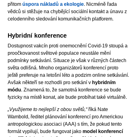
přitom
úspora nákladů a ekologie
. Nicméně řada
vědců si stěžuje na chybějící sociální kontakt a únavu z
celodenního sledování komunikačních platforem.
Hybridní konference
Dostupnost vakcín proti onemocnění Covid-19 stoupá a
proočkovanost světové populace neustále mění
podmínky setkávání. Situace je však v různých částech
světa odlišná. Mnoho organizátorů konferencí proto
ještě preferuje na letošní léto a podzim online setkávání.
Avšak někteří se rozhodli pro setkání v
hybridním
módu
. Znamená to, že samotná konference se bude
fyzicky na místě konat, ale bude probíhat také virtuálně.
„Využijeme to nejlepší z obou světů,“
říká Nate
Wambold, ředitel plánování konferencí pro Americkou
antropologickou asociaci (AAA) s tím, že pokud tento
formát vypilují, bude fungovat jako
model konferencí