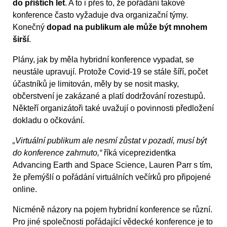
do příštích let
. A to i přes to, že pořádání takové
konference často vyžaduje dva organizační týmy.
Konečný
dopad na publikum ale může být mnohem
širší
.
Plány, jak by měla hybridní konference vypadat, se
neustále upravují. Protože Covid-19 se stále šíří, počet
účastníků je limitován, měly by se nosit masky,
občerstvení je zakázané a platí dodržování rozestupů.
Někteří organizátoři také uvažují o povinnosti předložení
dokladu o očkování.
„Virtuální publikum ale nesmí zůstat v pozadí, musí být
do konference zahrnuto,“
říká viceprezidentka
Advancing Earth and Space Science, Lauren Parr s tím,
že přemýšlí o pořádání virtuálních večírků pro připojené
online.
Nicméně názory na pojem hybridní konference se různí.
Pro jiné společnosti pořádající vědecké konference je to