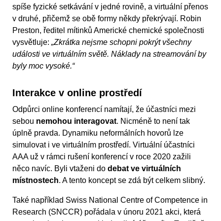
spíše fyzické setkávání v jedné rovině, a virtuální přenos
v druhé, přičemž se obě formy někdy překrývají. Robin
Preston, ředitel mítinků Americké chemické společnosti
vysvětluje:
„Zkrátka nejsme schopni pokrýt všechny
události ve virtuálním světě. Náklady na streamování by
byly moc vysoké.“
Interakce v online prostředí
Odpůrci online konferencí namítají, že účastníci mezi
sebou
nemohou interagovat
. Nicméně to není tak
úplně pravda. Dynamiku neformálních hovorů lze
simulovat i ve virtuálním prostředí. Virtuální účastníci
AAA už v rámci rušení konferencí v roce 2020 zažili
něco navíc. Byli vtaženi do
debat ve virtuálních
místnostech
. A tento koncept se zdá být celkem slibný.
Také například Swiss National Centre of Competence in
Research (SNCCR) pořádala v únoru 2021 akci, která