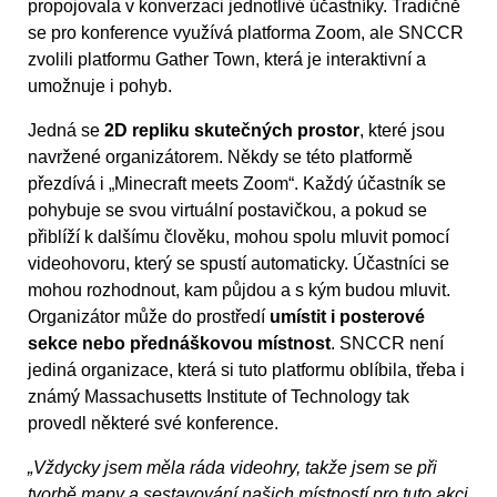
propojovala v konverzaci jednotlivé účastníky. Tradičně
se pro konference využívá platforma Zoom, ale SNCCR
zvolili platformu Gather Town, která je interaktivní a
umožnuje i pohyb.
Jedná se
2D repliku skutečných prostor
, které jsou
navržené organizátorem. Někdy se této platformě
přezdívá i „Minecraft meets Zoom“. Každý účastník se
pohybuje se svou virtuální postavičkou, a pokud se
přiblíží k dalšímu člověku, mohou spolu mluvit pomocí
videohovoru, který se spustí automaticky. Účastníci se
mohou rozhodnout, kam půjdou a s kým budou mluvit.
Organizátor může do prostředí
umístit i posterové
sekce nebo přednáškovou místnost
. SNCCR není
jediná organizace, která si tuto platformu oblíbila, třeba i
známý Massachusetts Institute of Technology tak
provedl některé své konference.
„Vždycky jsem měla ráda videohry, takže jsem se při
tvorbě mapy a sestavování našich místností pro tuto akci