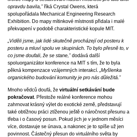
opravdu bavila,"
říká Crystal Owens, která
spolupořádala Mechanical Engineering Research
Exhibition. Do mapy mítinkové místnosti přidala i malé
překvapení v podobě charakteristické kopule MIT.
„Viděli jsme, jak lidé skutečně procházejí od posteru k
posteru a mluví spolu ve skupinách. To bylo přesně to, v
co jsme doufali, že se stane,"
dodává další
spoluorganizátor konference na MIT s tím, že to byla
pěkná kompenzace vzájemných interakcí.
„Myšlenka
organického budování komunity je pro nás důležitá."
Mnoho vědců doufá, že
virtuální setkávání bude
pokračovat
. Přestože reálné konference mohou
zahrnovat krásný výlet do exotické země, představují
také obtížnou práci ztíženou ještě o náročnost přesunu a
třeba i o časový posun. Pokud jich je v jednom měsíci
více, dostavuje se únava, a nakonec je to spíše už jen
povinnost. Částečný přesun do virtuálního světa by