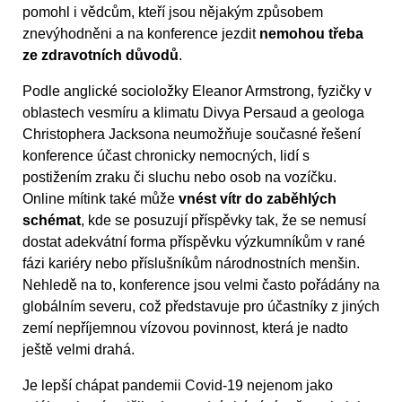
pomohl i vědcům, kteří jsou nějakým způsobem
znevýhodněni a na konference jezdit
nemohou třeba
ze zdravotních důvodů
.
Podle anglické socioložky Eleanor Armstrong, fyzičky v
oblastech vesmíru a klimatu Divya Persaud a geologa
Christophera Jacksona neumožňuje současné řešení
konference účast chronicky nemocných, lidí s
postižením zraku či sluchu nebo osob na vozíčku.
Online mítink také může
vnést vítr do zaběhlých
schémat
, kde se posuzují příspěvky tak, že se nemusí
dostat adekvátní forma příspěvku výzkumníkům v rané
fázi kariéry nebo příslušníkům národnostních menšin.
Nehledě na to, konference jsou velmi často pořádány na
globálním severu, což představuje pro účastníky z jiných
zemí nepříjemnou vízovou povinnost, která je nadto
ještě velmi drahá.
Je lepší chápat pandemii Covid-19 nejenom jako