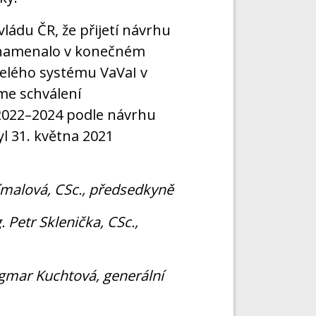
ádu ČR, že přijetí návrhu
znamenalo v konečném
celého systému VaVaI v
me schválení
 2022–2024 podle návrhu
yl 31. května 2021
ímalová, CSc., předsedkyně
. Petr Sklenička, CSc.,
gmar Kuchtová, generální