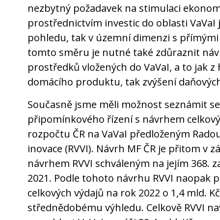
nezbytný požadavek na stimulaci ekonom
prostřednictvím investic do oblasti VaV
pohledu, tak v územní dimenzi s přímými
tomto směru je nutné také zdůraznit náv
prostředků vložených do VaVaI, a to jak z
domácího produktu, tak zvýšení daňových
Současně jsme měli možnost seznámit se
připomínkového řízení s návrhem celkový
rozpočtu ČR na VaVaI předloženým Radou
inovace (RVVI). Návrh MF ČR je přitom v 
návrhem RVVI schváleným na jejím 368. z
2021. Podle tohoto návrhu RVVI naopak p
celkových výdajů na rok 2022 o 1,4 mld. 
střednědobému výhledu. Celkově RVVI nav