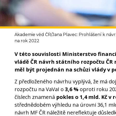
Akademie věd ČR/Jana Plavec: Prohlášení k návr
na rok 2022
V této souvislosti Ministerstvo financ
vládě ČR návrh státního rozpočtu ČR n
měl být projednán na schůzi vlády v po
Z předloženého návrhu vyplývá, že má doj
rozpočtu na VaVaI o
3,6 %
oproti roku 202
číslech znamená
pokles o 1,4 mld. Kč v 
střednědobém výhledu na úrovni 36,1 mld.
návrh MF ČR náležitě nereflektuje důsled