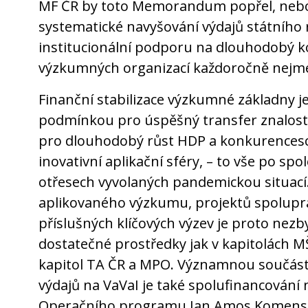
MF ČR by toto Memorandum popřel, nebo
systematické navyšování výdajů státního
institucionální podporu na dlouhodobý k
výzkumných organizací každoročně nejmé
Finanční stabilizace výzkumné základny j
podmínkou pro úspěšný transfer znalostí 
pro dlouhodobý růst HDP a konkurences
inovativní aplikační sféry, – to vše po s
otřesech vyvolaných pandemickou situací.
aplikovaného výzkumu, projektů spoluprá
příslušných klíčových výzev je proto nezb
dostatečné prostředky jak v kapitolách MŠ
kapitol TA ČR a MPO. Významnou součás
výdajů na VaVaI je také spolufinancování
Operačního programu Jan Amos Komens