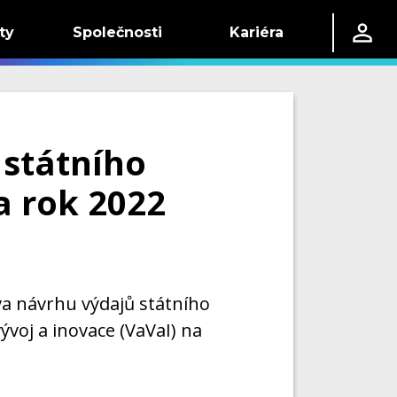
ty
Společnosti
Kariéra
 státního
a rok 2022
va návrhu výdajů státního
voj a inovace (VaVaI) na