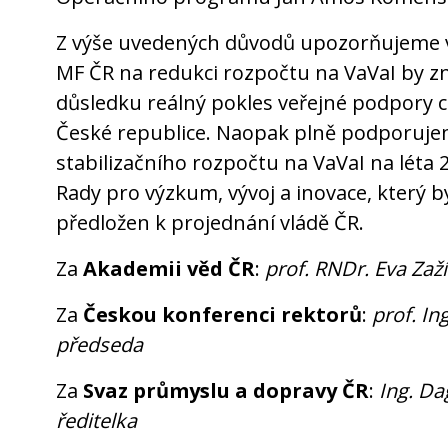
Z výše uvedených důvodů upozorňujeme vl
MF ČR na redukci rozpočtu na VaVaI by 
důsledku reálný pokles veřejné podpory 
České republice. Naopak plně podporuje
stabilizačního rozpočtu na VaVaI na léta
Rady pro výzkum, vývoj a inovace, který b
předložen k projednání vládě ČR.
Za
Akademii věd ČR
:
prof. RNDr. Eva Zaž
Za
Českou konferenci rektorů
:
prof. Ing
předseda
Za
Svaz průmyslu a dopravy ČR
:
Ing. Da
ředitelka