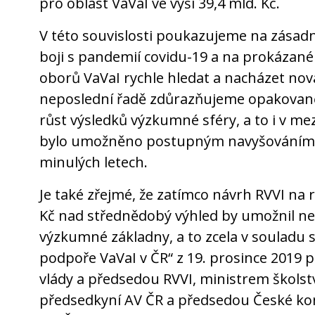
pro oblast VaVaI ve výši 39,4 mld. Kč.
V této souvislosti poukazujeme na zásadn
boji s pandemií covidu-19 a na prokázané
oborů VaVaI rychle hledat a nacházet nová
neposlední řadě zdůrazňujeme opakovaně 
růst výsledků výzkumné sféry, a to i v m
bylo umožněno postupným navyšováním v
minulých letech.
Je také zřejmé, že zatímco návrh RVVI na 
Kč nad střednědobý výhled by umožnil nez
výzkumné základny, a to zcela v soulad
podpoře VaVaI v ČR“ z 19. prosince 201
vlády a předsedou RVVI, ministrem školstv
předsedkyní AV ČR a předsedou České ko