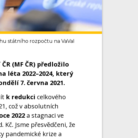
hu státního rozpočtu na VaVaI
í ČR (MF ČR) předložilo
a léta 2022–2024, který
ndělí 7. června 2021.
ít
k redukci
celkového
1, což v absolutních
roce 2022
a stagnaci ve
 Kč. Jsme přesvědčeni, že
ky pandemické krize a