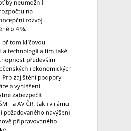
ť by neumožnil
 rozpočtu na
oncepční rozvoj
ně o 4 %.
e přitom klíčovou
a technologií a tím také
chopnost především
polečenských i ekonomických
 Pro zajištění podpory
ce a vyhlášení
ytné zabezpečit
MT a AV ČR, tak i v rámci
tí požadovaného navýšeni
 nově připravovaného
ký.