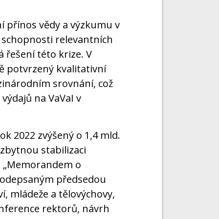
í přínos vědy a výzkumu v
 schopnosti relevantních
 řešení této krize. V
potvrzený kvalitativní
ezinárodním srovnání, což
ýdajů na VaVaI v
rok 2022 zvýšený o 1,4 mld.
bytnou stabilizaci
u s „Memorandem o
9 podepsaným předsedou
í, mládeže a tělovýchovy,
nference rektorů, návrh