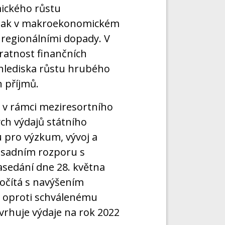
ického růstu
aI jak v makroekonomickém
 regionálními dopady. V
ratnost finančních
 hlediska růstu hrubého
 příjmů.
 v rámci meziresortního
ch výdajů státního
 pro výzkum, vývoj a
zásadním rozporu s
asedání dne 28. května
očítá s navýšením
Kč oproti schválenému
rhuje výdaje na rok 2022