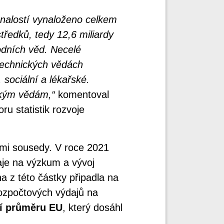
nalostí vynaloženo celkem
tředků, tedy 12,6 miliardy
odních věd. Necelé
 technických vědách
 sociální a lékařské.
ským vědám,“
komentoval
oru statistik rozvoje
ými sousedy. V roce 2021
aje na výzkum a vývoj
na z této částky připadla na
ozpočtových výdajů na
í průměru EU
, který dosáhl