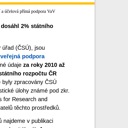
í a účelová přímá podpora VaV
 dosáhl 2% státního
ý úřad (ČSÚ), jsou
 veřejná podpora
né údaje
za roky 2010 až
státního rozpočtu ČR
e byly zpracovány ČSÚ
stické úlohy známé pod zkr.
s for Research and
telů těchto prostředků.
 najdeme v publikaci