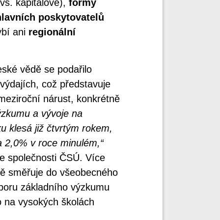
vs. kapitálové),
formy
hlavních poskytovatelů
ybí ani
regionální
eské vědě se podařilo
výdajích, což představuje
 meziroční nárust, konkrétně
ýzkumu a vývoje na
u klesá již čtvrtým rokem,
a 2,0% v roce minulém,“
je společnosti ČSÚ. Více
obě směřuje do všeobecného
dporu základního výzkumu
o na vysokých školách