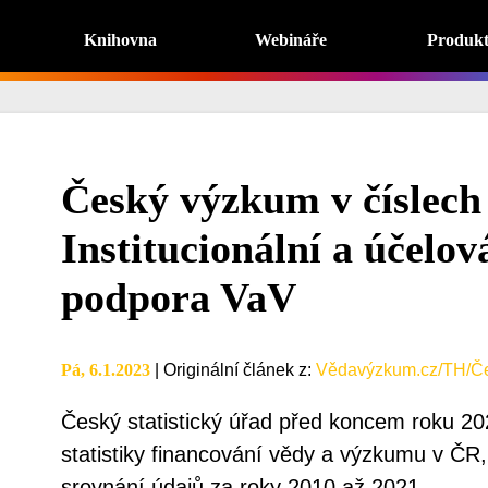
Knihovna
Webináře
Produk
Český výzkum v číslech 
Institucionální a účelo
podpora VaV
Pá, 6.1.2023
|
Originální článek z
:
Vědavýzkum.cz/TH/Čes
Český statistický úřad před koncem roku 20
statistiky financování vědy a výzkumu v ČR
srovnání údajů za roky 2010 až 2021.