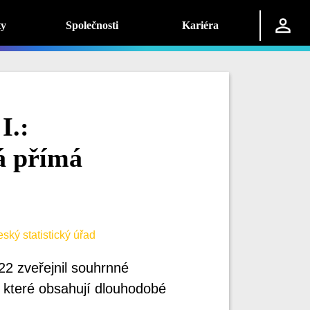
ty
Společnosti
Kariéra
I.:
vá přímá
ký statistický úřad
22 zveřejnil souhrnné
, které obsahují dlouhodobé