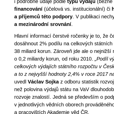
i podrobné údaje podle
typu výdajů
(běžné 
financování
(účelová vs. institucionální) či
a příjemců této podpory
. V publikaci nech
a mezinárodní srovnání
.
Hlavní informací čerstvé ročenky je to, že č
dosáhnout 2% podílu na celkových státních 
38 miliard korun. Zároveň jde ale o nejnižší
o 0,2 miliardy korun, od roku 2010.
„Podíl v
celkových výdajích státního rozpočtu v Česk
a to z nejvyšší hodnoty 2,4% v roce 2017 n
uvedl
Václav Sojka
z odboru statistik rozvo
než polovina výdajů státu na VaV dlouhod
rozvoje znalostí. Jedná se především o po
v jednotlivých vědních oborech prováděnéh
a pracovištích Akademie věd ČR.