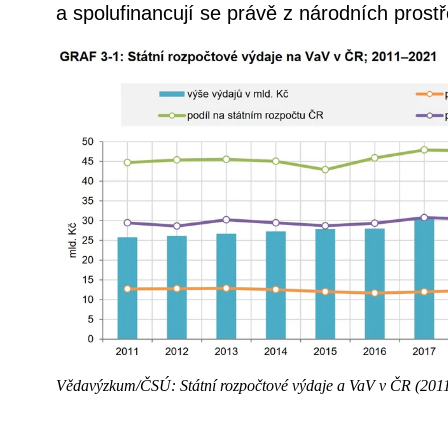
a spolufinancují se právě z národních pro
Vědavýzkum/ČSÚ: Státní rozpočtové výdaje a VaV v ČR (201