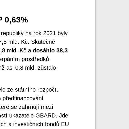
P 0,63%
republiky na rok 2021 byly
7,5 mld. Kč. Skutečné
0,8 mld. Kč a
dosáhlo 38,3
erpáním prostředků
mž asi 0,8 mld. zůstalo
lo ze státního rozpočtu
a předfinancování
teré se zahrnují mezi
částí ukazatele GBARD. Jde
ích a investičních fondů EU