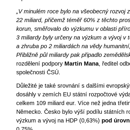
„V minulém roce bylo na všeobecný rozvoj z
22 miliard, přičemž téměř 60% z těchto pros
korun, směřovalo do výzkumu v oblasti přír
3 miliardy byly určeny na výzkum a vývoj v
a zhruba po 2 miliardách na vědy humanitní,
Přibližně půl miliardy pak připadlo zeměděl
rozdělení podpory
Martin Mana
, ředitel odb
společnosti ČSÚ.
Důležité je také srovnání s dalšími evropsk
dosáhly v zemích EU státní rozpočtové výd
celkem 109 miliard eur. Více než jedna třeti
Německo. Česko bylo výší podílu státních r
výzkum a vývoj na HDP (0,63%)
pod úrovn
0,75%.