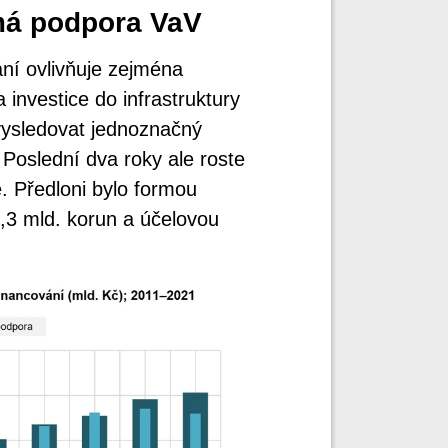
ímá podpora VaV
ní ovlivňuje zejména
investice do infrastruktury
vysledovat jednoznačný
 Poslední dva roky ale roste
é. Předloni bylo formou
,3 mld. korun a účelovou