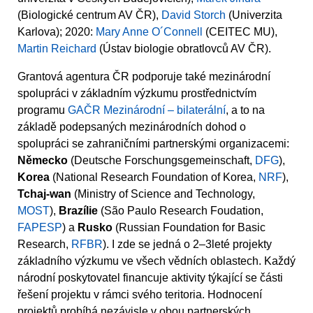
(Biologické centrum AV ČR),
David Storch
(Univerzita
Karlova); 2020:
Mary Anne O´Connell
(CEITEC MU),
Martin Reichard
(Ústav biologie obratlovců AV ČR).
Grantová agentura ČR podporuje také mezinárodní
spolupráci v základním výzkumu prostřednictvím
programu
GAČR Mezinárodní – bilaterální
, a to na
základě podepsaných mezinárodních dohod o
spolupráci se zahraničními partnerskými organizacemi:
Německo
(Deutsche Forschungsgemeinschaft,
DFG
),
Korea
(National Research Foundation of Korea,
NRF
),
Tchaj-wan
(Ministry of Science and Technology,
MOST
),
Brazílie
(São Paulo Research Foudation,
FAPESP
) a
Rusko
(Russian Foundation for Basic
Research,
RFBR
). I zde se jedná o 2–3leté projekty
základního výzkumu ve všech vědních oblastech. Každý
národní poskytovatel financuje aktivity týkající se části
řešení projektu v rámci svého teritoria. Hodnocení
projektů probíhá nezávisle v obou partnerských