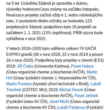
na 5 let. Uzávěrka žádostí je zpravidla v dubnu,
výsledky hodnocení jsou známy na začátku listopadu.
Realizace projektu začíná vždy k 1. lednu následujícího
roku. V posledním třetím ročníku se hodnotilo 123
projektových žádostí, podpořeno bylo 16 projektů se
začátkem 1. 1. 2021 (13% úspěšnost). Příští výzva bude
vyhlášena v roce 2022.
V letech 2018–2020 bylo uděleno celkem 74 GAČR
EXPRO grantů (36 v roce 2018, 22 v roce 2019 a pouze
16 v roce 2020). Podpořeny byly projekty v chemii (EX3)
2018:
Jiří Čejka
(Univerzita Karlova),
Pavel Hobza
(Ústav organické chemie a biochemie AVČR),
Martin
Hof
(Ústav fyzikální chemie J. Heyrovského AV ČR),
Martin Pumera
(Vysoké učení technické v Brně),
Lukáš
Trantírek
(CEITEC MU); 2019:
Michal Hocek
(Ústav
organické chemie a biochemie AVČR),
Pavel Jelínek
(Fyzikální ústav AV ČR),
Josef Michl
(Ústav organické
chemie a biochemie AV ČR);
Lukáš Palatinus
(Fyzikální