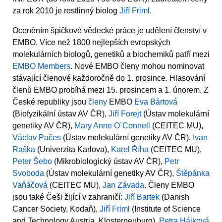
za rok 2010 je rostlinný biolog
Jiří Friml
.
Oceněním špičkové vědecké práce je udělení členství v
EMBO. Více než 1800 nejlepších evropských
molekulárních biologů, genetiků a biochemiků patří mezi
EMBO Members
. Nové EMBO členy mohou nominovat
stávající členové každoročně do 1. prosince. Hlasování
členů EMBO probíhá mezi 15. prosincem a 1. únorem. Z
České republiky jsou
členy
EMBO
Eva Bártová
(Biofyzikální ústav AV ČR),
Jiří Forejt
(Ústav molekulární
genetiky AV ČR),
Mary Anne O´Connell
(CEITEC MU),
Václav Pačes
(Ústav molekulární genetiky AV ČR),
Ivan
Raška
(Univerzita Karlova),
Karel Říha
(CEITEC MU),
Peter Šebo
(Mikrobiologický ústav AV ČR),
Petr
Svoboda
(Ústav molekulární genetiky AV ČR),
Štěpánka
Vaňáčová
(CEITEC MU),
Jan Závada
. Členy EMBO
jsou také Češi žijící v zahraničí:
Jiří Bartek
(Danish
Cancer Society, Kodaň),
Jiří Friml
(Institute of Science
and Technology Austria, Klosterneuburg),
Petra Hájková