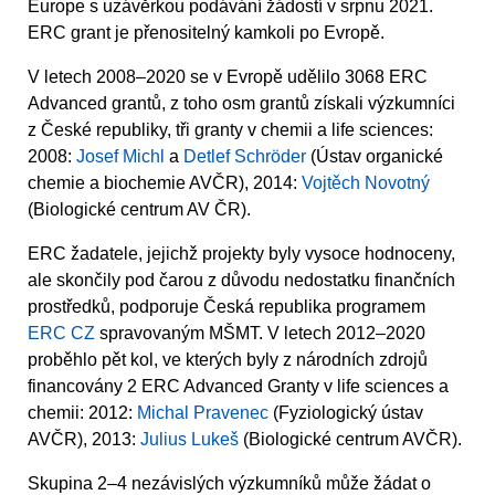
Europe s uzávěrkou podávání žádostí v srpnu 2021.
ERC grant je přenositelný kamkoli po Evropě.
V letech 2008–2020 se v Evropě udělilo 3068 ERC
Advanced grantů, z toho osm grantů získali výzkumníci
z České republiky, tři granty v chemii a life sciences:
2008:
Josef Michl
a
Detlef Schröder
(Ústav organické
chemie a biochemie AVČR), 2014:
Vojtěch Novotný
(Biologické centrum AV ČR).
ERC žadatele, jejichž projekty byly vysoce hodnoceny,
ale skončily pod čarou z důvodu nedostatku finančních
prostředků, podporuje Česká republika programem
ERC CZ
spravovaným MŠMT. V letech 2012–2020
proběhlo pět kol, ve kterých byly z národních zdrojů
financovány 2 ERC Advanced Granty v life sciences a
chemii: 2012:
Michal Pravenec
(Fyziologický ústav
AVČR), 2013:
Julius Lukeš
(Biologické centrum AVČR).
Skupina 2–4 nezávislých výzkumníků může žádat o