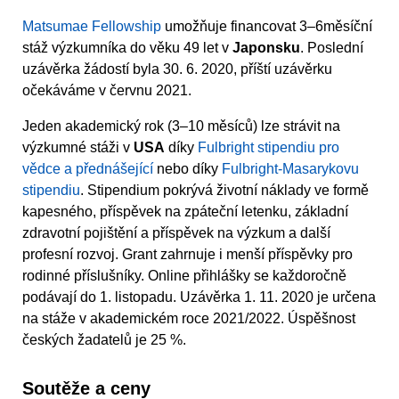
Matsumae Fellowship
umožňuje financovat 3–6měsíční
stáž výzkumníka do věku 49 let v
Japonsku
. Poslední
uzávěrka žádostí byla 30. 6. 2020, příští uzávěrku
očekáváme v červnu 2021.
Jeden akademický rok (3–10 měsíců) lze strávit na
výzkumné stáži v
USA
díky
Fulbright stipendiu pro
vědce a přednášející
nebo díky
Fulbright-Masarykovu
stipendiu
. Stipendium pokrývá životní náklady ve formě
kapesného, příspěvek na zpáteční letenku, základní
zdravotní pojištění a příspěvek na výzkum a další
profesní rozvoj. Grant zahrnuje i menší příspěvky pro
rodinné příslušníky. Online přihlášky se každoročně
podávají do 1. listopadu. Uzávěrka 1. 11. 2020 je určena
na stáže v akademickém roce 2021/2022. Úspěšnost
českých žadatelů je 25 %.
Soutěže a ceny