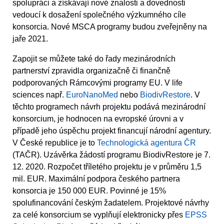
spolupráci a získávají nové znalosti a dovednosti
vedoucí k dosažení společného výzkumného cíle
konsorcia. Nové MSCA programy budou zveřejněny na
jaře 2021.
Zapojit se můžete také do řady mezinárodních
partnerství zpravidla organizačně či finančně
podporovaných Rámcovými programy EU. V life
sciences např.
EuroNanoMed
nebo
BiodivRestore
. V
těchto programech návrh projektu podává mezinárodní
konsorcium, je hodnocen na evropské úrovni a v
případě jeho úspěchu projekt financují národní agentury.
V České republice je to
Technologická agentura ČR
(TAČR). Uzávěrka žádostí programu BiodivRestore je 7.
12. 2020. Rozpočet tříletého projektu je v průměru 1,5
mil. EUR. Maximální podpora českého partnera
konsorcia je 150 000 EUR. Povinné je 15%
spolufinancování českým žadatelem. Projektové návrhy
za celé konsorcium se vyplňují elektronicky přes
EPSS