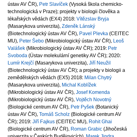
ústav AV ČR),
Petr Slavíček
(Vysoká škola chemicko-
technologická v Praze); projekty v biologii člověka a
lékařských vědách (EX4) 2018:
Vítězslav Bryja
(Masarykova univerzita),
Zdeněk Lánský
(Biotechnologický ústav AV ČR),
Pavel Plevka
(CEITEC
MU),
Peter Šebo
(Mikrobiologický ústav AV ČR),
Leoš
Valášek
(Mikrobiologický ústav AV ČR); 2019:
Petr
Svoboda
(Ústav molekulární genetiky AV ČR); 2020:
Lumír Krejčí
(Masarykova univerzita),
Jiří Neužil
(Biotechnologický ústav AV ČR); a projekty v biologii a
zemědělských vědách (EX5) 2018:
Milan Chytrý
(Masarykova univerzita),
Michal Koblížek
(Mikrobiologický ústav AV ČR),
Josef Komenda
(Mikrobiologický ústav AV ČR),
Vojtěch Novotný
(Biologické centrum AV ČR),
Petr Pyšek
(Botanický
ústav AV ČR),
Tomáš Scholz
(Biologické centrum AV
ČR); 2019:
Jiří Fajkus
(CEITEC MU),
Rohit Ghai
(Biologické centrum AV ČR),
Roman Grabic
(Jihočeská
univerzita v Českých Budějovicích),
Marek Jindra