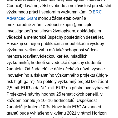
Council) dává největší svobodu a nezávislost pro vlastní
výzkumnou práci i seniorním výzkumníkům. O
ERC
Advanced Grant
mohou žádat etablovaní a
mezinárodně známí vedoucí skupin („principle
investigators“) se silným životopisem, dokládajícím
vědecké a mentorské úspěchy posledních deseti let.
Posuzují se nejen publikační a nepublikační výstupy
výzkumu, velkou váhu má také schopnost vědce-
mentora rozvíjet vědeckou kariéru mladších
výzkumníků, hodnotí se vědecké úspěchy studentů
žadatele. Od žadatelů se dále očekává návrh vysoce
inovativního a riskantního výzkumného projektu („high-
risk high-gain“). Na pětiletý výzkumný projekt lze žádat
2,5 mil. EUR a další 1 mil. EUR na přístrojové vybavení.
Projektové návrhy hodnotí 25 tematických panelů, v
každém panelu je 10–16 hodnotitelů. Úspěšnost
žadatelů je kolem 10 %. Nové kolo ERC Advanced
grantů bude vyhlášeno v květnu 2021 v rámci Horizon