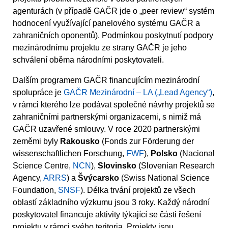
agenturách (v případě GAČR jde o „peer review“ systém
hodnocení využívající panelového systému GAČR a
zahraničních oponentů). Podmínkou poskytnutí podpory
mezinárodnímu projektu ze strany GAČR je jeho
schválení oběma národními poskytovateli.
Dalším programem GAČR financujícím mezinárodní
spolupráce je
GAČR Mezinárodní – LA („Lead Agency“)
,
v rámci kterého lze podávat společné návrhy projektů se
zahraničními partnerskými organizacemi, s nimiž má
GAČR uzavřené smlouvy. V roce 2020 partnerskými
zeměmi byly
Rakousko
(Fonds zur Förderung der
wissenschaftlichen Forschung,
FWF
),
Polsko
(Nacional
Science Centre,
NCN
),
Slovinsko
(Slovenian Research
Agency,
ARRS
) a
Švýcarsko
(Swiss National Science
Foundation,
SNSF
). Délka trvání projektů ze všech
oblastí základního výzkumu jsou 3 roky. Každý národní
poskytovatel financuje aktivity týkající se části řešení
projektu v rámci svého teritoria. Projekty jsou