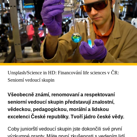
Unsplash/Science in HD: Financování life sciences v ČR:
Seniorní vedoucí skupin
Všeobecně známí, renomovaní a respektovaní
seniorní vedoucí skupin představují znalostní,
vědeckou, pedagogickou, morální a lidskou
excelenci České republiky. Tvoří jádro české vědy.
Coby juniorští vedoucí skupin jste dokončili své první
výzkumné granty. Máte první zkušenosti s vedením lidí.