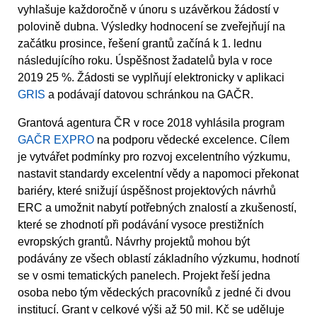
vyhlašuje každoročně v únoru s uzávěrkou žádostí v
polovině dubna. Výsledky hodnocení se zveřejňují na
začátku prosince, řešení grantů začíná k 1. lednu
následujícího roku. Úspěšnost žadatelů byla v roce
2019 25 %. Žádosti se vyplňují elektronicky v aplikaci
GRIS
a podávají datovou schránkou na GAČR.
Grantová agentura ČR v roce 2018 vyhlásila program
GAČR EXPRO
na podporu vědecké excelence. Cílem
je vytvářet podmínky pro rozvoj excelentního výzkumu,
nastavit standardy excelentní vědy a napomoci překonat
bariéry, které snižují úspěšnost projektových návrhů
ERC a umožnit nabytí potřebných znalostí a zkušeností,
které se zhodnotí při podávání vysoce prestižních
evropských grantů. Návrhy projektů mohou být
podávány ze všech oblastí základního výzkumu, hodnotí
se v osmi tematických panelech. Projekt řeší jedna
osoba nebo tým vědeckých pracovníků z jedné či dvou
institucí. Grant v celkové výši až 50 mil. Kč se uděluje