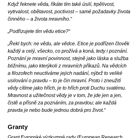
Když řeknete věda, říkáte tím také úsilí, trpělivost,
vytrvalost, obětavost, poctivost – samé požadavky života
činného – a života mravního.“
„Podřizujete tím vědu etice?“
„Řekl bych: ne vědu, ale vědce. Etice je podřízen člověk
každý a celý, všecko, co prožívá a koná, tedy i poznání.
Poznání je mravní povinnost, stejně jako láska a služba
bližnímu, jako kterýkoli z mravních příkazů. Na vědcích
a filozofech neuctíváme jejich nadání, nýbrž to veliké
usilování o pravdu – to je čin mravní. Proto i zneužití
vědy cítíme jako hřích, je to hřích proti Duchu svatému.
Mravnost a užitečnost vědy je v tom, že jde jen a jen,
čistě a přísně za poznáním, za pravdou; ale každá
pravda je nebo bude jednou dobrá pro život.“
Granty
Grant Evropské výzkumné rady (European Research