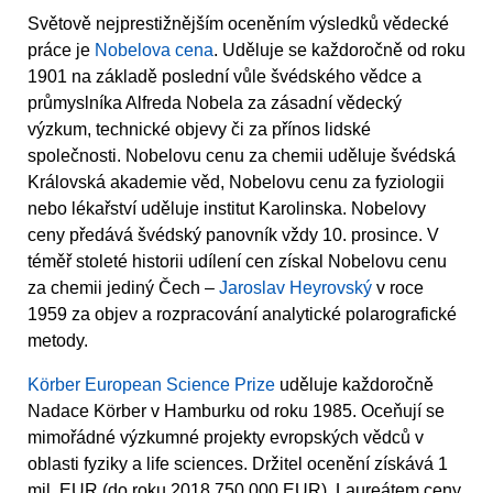
Světově nejprestižnějším oceněním výsledků vědecké
práce je
Nobelova cena
. Uděluje se každoročně od roku
1901 na základě poslední vůle švédského vědce a
průmyslníka Alfreda Nobela za zásadní vědecký
výzkum, technické objevy či za přínos lidské
společnosti. Nobelovu cenu za chemii uděluje švédská
Královská akademie věd, Nobelovu cenu za fyziologii
nebo lékařství uděluje institut Karolinska. Nobelovy
ceny předává švédský panovník vždy 10. prosince. V
téměř stoleté historii udílení cen získal Nobelovu cenu
za chemii jediný Čech –
Jaroslav Heyrovský
v roce
1959 za objev a rozpracování analytické polarografické
metody.
Körber European Science Prize
uděluje každoročně
Nadace Körber v Hamburku od roku 1985. Oceňují se
mimořádné výzkumné projekty evropských vědců v
oblasti fyziky a life sciences. Držitel ocenění získává 1
mil. EUR (do roku 2018 750 000 EUR). Laureátem ceny