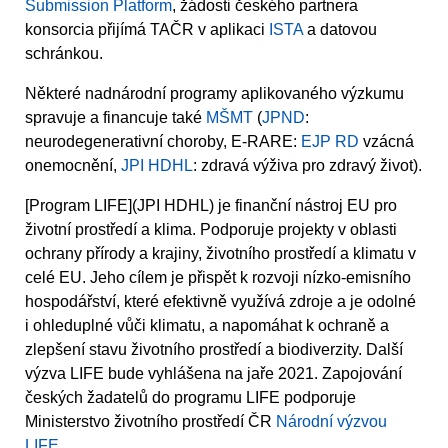
Submission Platform
, žádosti českého partnera
konsorcia přijímá TAČR v aplikaci
ISTA
a datovou
schránkou.
Některé nadnárodní programy aplikovaného výzkumu
spravuje a financuje také
MŠMT
(
JPND
:
neurodegenerativní choroby, E-RARE:
EJP RD
vzácná
onemocnění,
JPI HDHL
: zdravá výživa pro zdravý život).
[Program LIFE](JPI HDHL) je finanční nástroj EU pro
životní prostředí a klima. Podporuje projekty v oblasti
ochrany přírody a krajiny, životního prostředí a klimatu v
celé EU. Jeho cílem je přispět k rozvoji nízko-emisního
hospodářství, které efektivně využívá zdroje a je odolné
i ohleduplné vůči klimatu, a napomáhat k ochraně a
zlepšení stavu životního prostředí a biodiverzity. Další
výzva LIFE bude vyhlášena na jaře 2021. Zapojování
českých žadatelů do programu LIFE podporuje
Ministerstvo životního prostředí ČR
Národní výzvou
LIFE
.