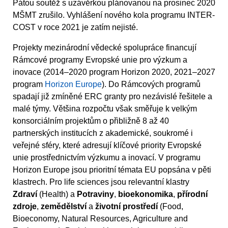
Pátou soutěž s uzávěrkou plánovanou na prosinec 2020
MŠMT zrušilo. Vyhlášení nového kola programu INTER-
COST v roce 2021 je zatím nejisté.
Projekty mezinárodní vědecké spolupráce financují
Rámcové programy Evropské unie pro výzkum a
inovace (2014–2020 program Horizon 2020, 2021–2027
program
Horizon Europe
). Do Rámcových programů
spadají již zmíněné ERC granty pro nezávislé řešitele a
malé týmy. Většina rozpočtu však směřuje k velkým
konsorciálním projektům o přibližně 8 až 40
partnerských institucích z akademické, soukromé i
veřejné sféry, které adresují klíčové priority Evropské
unie prostřednictvím výzkumu a inovací. V programu
Horizon Europe jsou prioritní témata EU popsána v pěti
klastrech. Pro life sciences jsou relevantní klastry
Zdraví
(Health) a
Potraviny
,
bioekonomika
,
přírodní
zdroje
,
zemědělství
a
životní prostředí
(Food,
Bioeconomy, Natural Resources, Agriculture and