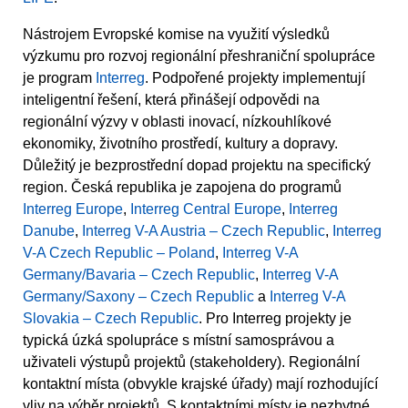
Nástrojem Evropské komise na využití výsledků
výzkumu pro rozvoj regionální přeshraniční spolupráce
je program
Interreg
. Podpořené projekty implementují
inteligentní řešení, která přinášejí odpovědi na
regionální výzvy v oblasti inovací, nízkouhlíkové
ekonomiky, životního prostředí, kultury a dopravy.
Důležitý je bezprostřední dopad projektu na specifický
region. Česká republika je zapojena do programů
Interreg Europe
,
Interreg Central Europe
,
Interreg
Danube
,
Interreg V-A Austria – Czech Republic
,
Interreg
V-A Czech Republic – Poland
,
Interreg V-A
Germany/Bavaria – Czech Republic
,
Interreg V-A
Germany/Saxony – Czech Republic
a
Interreg V-A
Slovakia – Czech Republic
. Pro Interreg projekty je
typická úzká spolupráce s místní samosprávou a
uživateli výstupů projektů (stakeholdery). Regionální
kontaktní místa (obvykle krajské úřady) mají rozhodující
vliv na výběr projektů. S kontaktními místy je nezbytné