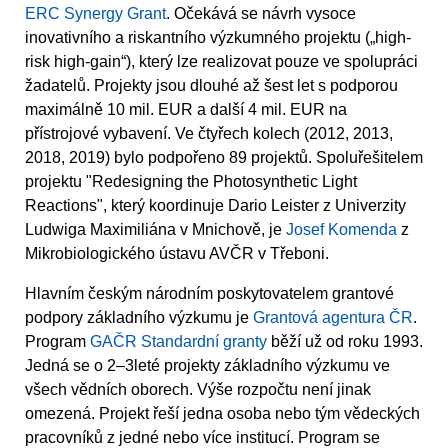
ERC Synergy Grant
. Očekává se návrh vysoce
inovativního a riskantního výzkumného projektu („high-
risk high-gain“), který lze realizovat pouze ve spolupráci
žadatelů. Projekty jsou dlouhé až šest let s podporou
maximálně 10 mil. EUR a další 4 mil. EUR na
přístrojové vybavení. Ve čtyřech kolech (2012, 2013,
2018, 2019) bylo podpořeno 89 projektů. Spoluřešitelem
projektu "Redesigning the Photosynthetic Light
Reactions", který koordinuje Dario Leister z Univerzity
Ludwiga Maximiliána v Mnichově, je
Josef Komenda
z
Mikrobiologického ústavu AVČR v Třeboni.
Hlavním českým národním poskytovatelem grantové
podpory základního výzkumu je
Grantová agentura ČR
.
Program
GAČR Standardní granty
běží už od roku 1993.
Jedná se o 2–3leté projekty základního výzkumu ve
všech vědních oborech. Výše rozpočtu není jinak
omezená. Projekt řeší jedna osoba nebo tým vědeckých
pracovníků z jedné nebo více institucí. Program se