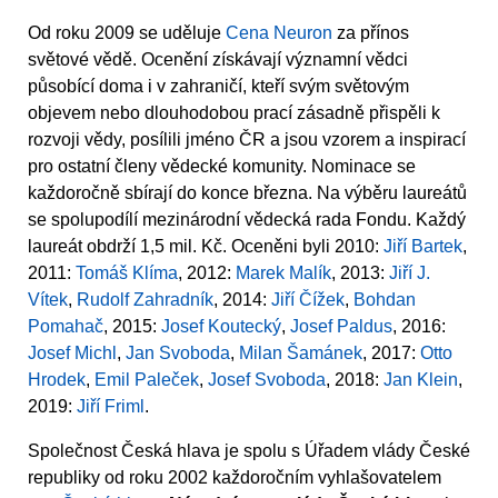
Od roku 2009 se uděluje
Cena Neuron
za přínos
světové vědě. Ocenění získávají významní vědci
působící doma i v zahraničí, kteří svým světovým
objevem nebo dlouhodobou prací zásadně přispěli k
rozvoji vědy, posílili jméno ČR a jsou vzorem a inspirací
pro ostatní členy vědecké komunity. Nominace se
každoročně sbírají do konce března. Na výběru laureátů
se spolupodílí mezinárodní vědecká rada Fondu. Každý
laureát obdrží 1,5 mil. Kč. Oceněni byli 2010:
Jiří Bartek
,
2011:
Tomáš Klíma
, 2012:
Marek Malík
, 2013:
Jiří J.
Vítek
,
Rudolf Zahradník
, 2014:
Jiří Čížek
,
Bohdan
Pomahač
, 2015:
Josef Koutecký
,
Josef Paldus
, 2016:
Josef Michl
,
Jan Svoboda
,
Milan Šamánek
, 2017:
Otto
Hrodek
,
Emil Paleček
,
Josef Svoboda
, 2018:
Jan Klein
,
2019:
Jiří Friml
.
Společnost Česká hlava je spolu s Úřadem vlády České
republiky od roku 2002 každoročním vyhlašovatelem