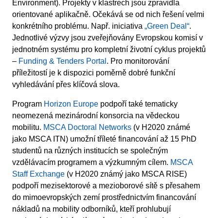
Environment). Projekty v klastrech jsou zpravidla
orientované aplikačně. Očekává se od nich řešení velmi
konkrétního problému. Např. iniciativa
„Green Deal“
.
Jednotlivé výzvy jsou zveřejňovány Evropskou komisí v
jednotném systému pro kompletní životní cyklus projektů
–
Funding & Tenders Portal
. Pro monitorování
příležitostí je k dispozici poměrně dobré funkční
vyhledávání přes klíčová slova.
Program
Horizon Europe
podpoří také tematicky
neomezená mezinárodní konsorcia na vědeckou
mobilitu.
MSCA Doctoral Networks
(v H2020 známé
jako MSCA ITN) umožní tříleté financování až 15 PhD
studentů na různých institucích se společným
vzdělávacím programem a výzkumným cílem.
MSCA
Staff Exchange
(v H2020 známý jako MSCA RISE)
podpoří mezisektorové a mezioborové sítě s přesahem
do mimoevropských zemí prostřednictvím financování
nákladů na mobility odborníků, kteří prohlubují