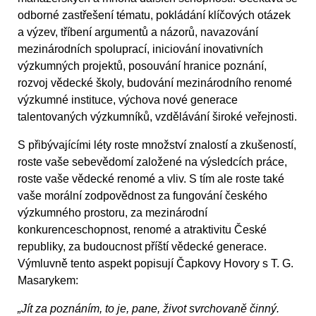
odborné zastřešení tématu, pokládání klíčových otázek
a výzev, tříbení argumentů a názorů, navazování
mezinárodních spoluprací, iniciování inovativních
výzkumných projektů, posouvání hranice poznání,
rozvoj vědecké školy, budování mezinárodního renomé
výzkumné instituce, výchova nové generace
talentovaných výzkumníků, vzdělávání široké veřejnosti.
S přibývajícími léty roste množství znalostí a zkušeností,
roste vaše sebevědomí založené na výsledcích práce,
roste vaše vědecké renomé a vliv. S tím ale roste také
vaše morální zodpovědnost za fungování českého
výzkumného prostoru, za mezinárodní
konkurenceschopnost, renomé a atraktivitu České
republiky, za budoucnost příští vědecké generace.
Výmluvně tento aspekt popisují Čapkovy Hovory s T. G.
Masarykem:
„Jít za poznáním, to je, pane, život svrchovaně činný.