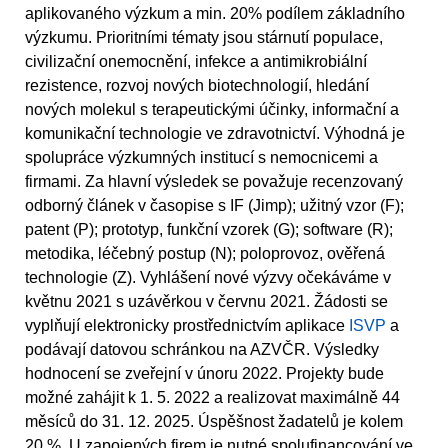
aplikovaného výzkum a min. 20% podílem základního
výzkumu. Prioritními tématy jsou stárnutí populace,
civilizační onemocnění, infekce a antimikrobiální
rezistence, rozvoj nových biotechnologií, hledání
nových molekul s terapeutickými účinky, informační a
komunikační technologie ve zdravotnictví. Výhodná je
spolupráce výzkumných institucí s nemocnicemi a
firmami. Za hlavní výsledek se považuje recenzovaný
odborný článek v časopise s IF (Jimp); užitný vzor (F);
patent (P); prototyp, funkční vzorek (G); software (R);
metodika, léčebný postup (N); poloprovoz, ověřená
technologie (Z). Vyhlášení nové výzvy očekáváme v
květnu 2021 s uzávěrkou v červnu 2021. Žádosti se
vyplňují elektronicky prostřednictvím aplikace
ISVP
a
podávají datovou schránkou na AZVČR. Výsledky
hodnocení se zveřejní v únoru 2022. Projekty bude
možné zahájit k 1. 5. 2022 a realizovat maximálně 44
měsíců do 31. 12. 2025. Úspěšnost žadatelů je kolem
20 %. U zapojených firem je nutné spolufinancování ve