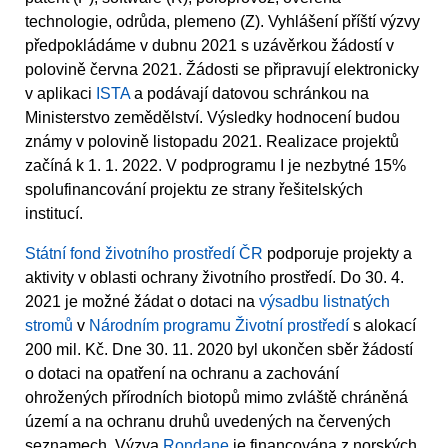
technologie, odrůda, plemeno (Z). Vyhlášení příští výzvy
předpokládáme v dubnu 2021 s uzávěrkou žádostí v
polovině června 2021. Žádosti se připravují elektronicky
v aplikaci
ISTA
a podávají datovou schránkou na
Ministerstvo zemědělství. Výsledky hodnocení budou
známy v polovině listopadu 2021. Realizace projektů
začíná k 1. 1. 2022. V podprogramu I je nezbytné 15%
spolufinancování projektu ze strany řešitelských
institucí.
Státní fond životního prostředí ČR
podporuje projekty a
aktivity v oblasti ochrany životního prostředí. Do 30. 4.
2021 je možné žádat o dotaci na
výsadbu listnatých
stromů
v
Národním programu Životní prostředí
s alokací
200 mil. Kč. Dne 30. 11. 2020 byl ukončen sběr žádostí
o dotaci na opatření na ochranu a zachování
ohrožených přírodních biotopů mimo zvláště chráněná
území a na ochranu druhů uvedených na červených
seznamech. Výzva
Rondane
je financována z norských