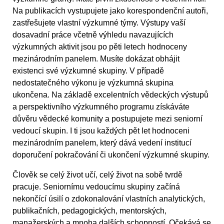
Na publikacích vystupujete jako korespondenční autoři,
zastřešujete vlastní výzkumné týmy. Výstupy vaší
dosavadní práce včetně výhledu navazujících
výzkumných aktivit jsou po pěti letech hodnoceny
mezinárodním panelem. Musíte dokázat obhájit
existenci své výzkumné skupiny. V případě
nedostatečného výkonu je výzkumná skupina
ukončena. Na základě excelentních vědeckých výstupů
a perspektivního výzkumného programu získáváte
důvěru vědecké komunity a postupujete mezi seniorní
vedoucí skupin. I ti jsou každých pět let hodnoceni
mezinárodním panelem, který dává vedení institucí
doporučení pokračování či ukončení výzkumné skupiny.
Člověk se celý život učí, celý život na sobě tvrdě
pracuje. Seniornímu vedoucímu skupiny začíná
nekončící úsilí o zdokonalování vlastních analytických,
publikačních, pedagogických, mentorských,
manažerských a mnoha dalších schopností. Očekává se