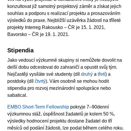
konzultovat již samotný projektový záměr a získat jejich
souhlas a podporu s realizací projektu a prosazováním
výsledků do praxe. Nejbližší uzávěrka žádostí na tříleté
projekty Interreg Rakousko – ČR je 15. 1. 2021,
Bavorsko – ČR je 19. 1. 2021.
Stipendia
Jako vedoucí výzkumné skupiny si nemůžete dovolit na
delší dobu odcestovat do zahraničí a opustit svůj tým.
Nejčastěji vysíláte své studenty (díl
druhý
a
třetí
) a
postdoky (díl
čtvrtý
). Vám osobně se mohou hodit
stipendia pro rozvoj mezinárodní spolupráce nebo
sabatical.
EMBO Short-Term Fellowship
pokryje 7–90denní
výzkumnou stáž, úspěšnost žadatelů je kolem 50 %,
výsledky hodnocení projektu dostane žadatel do tří
měsíců od podání žádosti, lze podat během celého roku.