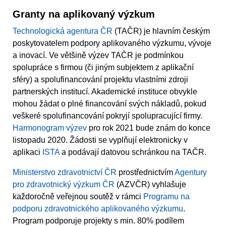
Granty na aplikovaný výzkum
Technologická agentura ČR
(TAČR) je hlavním českým
poskytovatelem podpory aplikovaného výzkumu, vývoje
a inovací. Ve většině výzev TAČR je podmínkou
spolupráce s firmou (či jiným subjektem z aplikační
sféry) a spolufinancování projektu vlastními zdroji
partnerských institucí. Akademické instituce obvykle
mohou žádat o plné financování svých nákladů, pokud
veškeré spolufinancování pokryjí spolupracující firmy.
Harmonogram výzev
pro rok 2021 bude znám do konce
listopadu 2020. Žádosti se vyplňují elektronicky v
aplikaci
ISTA
a podávají datovou schránkou na TAČR.
Ministerstvo zdravotnictví ČR
prostřednictvím
Agentury
pro zdravotnický výzkum ČR
(AZVČR) vyhlašuje
každoročně veřejnou soutěž v rámci
Programu na
podporu zdravotnického aplikovaného výzkumu
.
Program podporuje projekty s min. 80% podílem