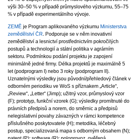
výši 30–50 % v případě průmyslového výzkumu, 55–75
% v případě experimentálního vývoje.
ZEMĚ
je Program aplikovaného výzkumu
Ministerstva
zemědělství ČR
. Podporuje se v něm inovativní
zemědělství a lesnictví prostřednictvím pokročilých
postupů a technologií a státní politika v agrárním
sektoru. Podmínkou podání projektu je zapojení
minimálně jedné firmy. Délka projektů je maximálně 5
let (podprogram I) nebo 3 roky (podprogram II).
Uznatelnými výsledky jsou původní/přehledový článek v
odborném periodiku ve WoS s příznakem „Article“,
„Review“, „Letter“ (Jimp); užitný vzor, průmyslový vzor
(F); prototyp, funkční vzorek (G); výsledky promítnuté do
právních předpisů a norem, do směrnic a předpisů
nelegislativní povahy závazných v rámci kompetence
příslušného poskytovatele (H); metodika, léčebný
postup, specializovaná mapa s odborným obsahem (N);
patent (P); software (R); poloprovoz, ověřená