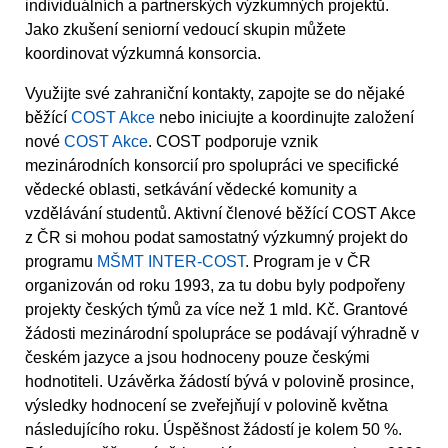
individuálních a partnerských výzkumných projektů.
Jako zkušení seniorní vedoucí skupin můžete
koordinovat výzkumná konsorcia.
Využijte své zahraniční kontakty, zapojte se do nějaké
běžící
COST Akce
nebo iniciujte a koordinujte založení
nové
COST Akce
. COST podporuje vznik
mezinárodních konsorcií pro spolupráci ve specifické
vědecké oblasti, setkávání vědecké komunity a
vzdělávání studentů. Aktivní členové běžící COST Akce
z ČR si mohou podat samostatný výzkumný projekt do
programu
MŠMT INTER-COST
. Program je v ČR
organizován od roku 1993, za tu dobu byly podpořeny
projekty českých týmů za více než 1 mld. Kč. Grantové
žádosti mezinárodní spolupráce se podávají výhradně v
českém jazyce a jsou hodnoceny pouze českými
hodnotiteli. Uzávěrka žádostí bývá v polovině prosince,
výsledky hodnocení se zveřejňují v polovině května
následujícího roku. Úspěšnost žádostí je kolem 50 %.