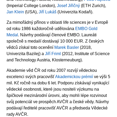
(Imperial College London),
Josef Jiřičný
(ETH Zurich),
Jan Klein
(USA),
Jiří Lukáš
(Univerzita Kodaň).
Za mimořádný přínos v oblasti life sciences je v Evropě
od roku 1986 každoročně udělována
EMBO Gold
Medal
. Návrhy podávají členové EMBO. Laureáti
společně s medailí dostávají 10 000 EUR. Z českých
vědců získal toto ocenění
Marek Basler
(2018,
Univerzita Bazilej) a
Jiří Friml
(2012, Institute of Science
and Technology Austria, Klosterneuburg).
Akademie věd ČR od roku 2007 rozvíjí vědeckou
excelenci svých pracovišť
Akademickou prémií
ve výši 5
mil. Kč ročně na dobu 6 let. Podporu získávají vynikající
vědecké osobnosti, které jsou nositeli výzkumu na
špičkové mezinárodní úrovni, aby mohli lépe rozvinout
svůj potenciál ve prospěch AVČR a české vědy. Návrhy
podávají ředitelé pracovišť AVČR a předseda Vědecké
rady AVČR.