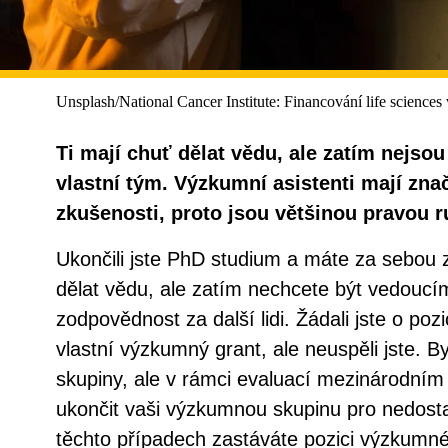
Unsplash/National Cancer Institute: Financování life sciences
Ti mají chuť dělat vědu, ale zatím nejsou
vlastní tým. Výzkumní asistenti mají zn
zkušenosti, proto jsou většinou pravou 
Ukončili jste PhD studium a máte za sebou 
dělat vědu, ale zatím nechcete být vedouc
zodpovědnost za další lidi. Žádali jste o poz
vlastní výzkumný grant, ale neuspěli jste. 
skupiny, ale v rámci evaluací mezinárodní
ukončit vaši výzkumnou skupinu pro nedost
těchto případech zastáváte pozici výzkumn