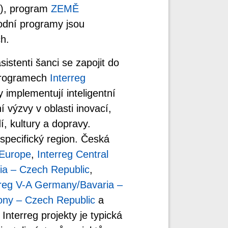
), program
ZEMĚ
odní programy jsou
h.
stenti šanci se zapojit do
programech
Interreg
 implementují inteligentní
í výzvy v oblasti inovací,
, kultury a dopravy.
 specifický region. Česká
 Europe
,
Interreg Central
ria – Czech Republic
,
rreg V-A Germany/Bavaria –
ony – Czech Republic
a
 Interreg projekty je typická