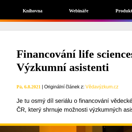
Knihovna
Webináře
Produk
Financování life scienc
Výzkumní asistenti
Pá, 6.8.2021
|
Originální článek z
:
Vědavýzkum.cz
Je tu osmý díl seriálu o financování vědecké 
ČR, který shrnuje možnosti výzkumných asi