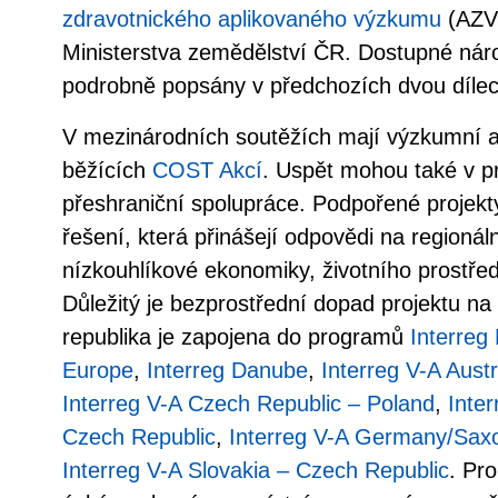
zdravotnického aplikovaného výzkumu
(AZV
Ministerstva zemědělství ČR. Dostupné nár
podrobně popsány v předchozích dvou dílec
V mezinárodních soutěžích mají výzkumní asi
běžících
COST Akcí
. Uspět mohou také v 
přeshraniční spolupráce. Podpořené projekty
řešení, která přinášejí odpovědi na regionáln
nízkouhlíkové ekonomiky, životního prostředí
Důležitý je bezprostřední dopad projektu na
republika je zapojena do programů
Interreg
Europe
,
Interreg Danube
,
Interreg V-A Aust
Interreg V-A Czech Republic – Poland
,
Inte
Czech Republic
,
Interreg V-A Germany/Sax
Interreg V-A Slovakia – Czech Republic
. Pro