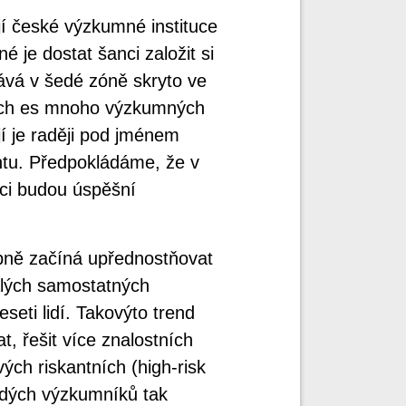
jí české výzkumné instituce
 je dostat šanci založit si
ává v šedé zóně skryto ve
ých es mnoho výzkumných
jí je raději pod jménem
antu. Předpokládáme, že v
ci budou úspěšní
pně začíná upřednostňovat
alých samostatných
seti lidí. Takovýto trend
, řešit více znalostních
ých riskantních (high-risk
ladých výzkumníků tak