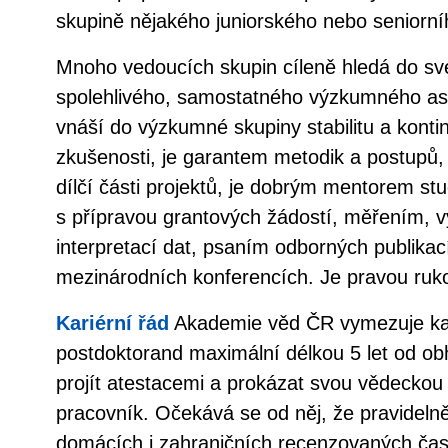
skupině nějakého juniorského nebo seniorní
Mnoho vedoucích skupin cíleně hledá do sv
spolehlivého, samostatného výzkumného asi
vnáší do výzkumné skupiny stabilitu a kont
zkušenosti, je garantem metodik a postupů, v
dílčí části projektů, je dobrým mentorem s
s přípravou grantových žádostí, měřením,
interpretací dat, psaním odborných publikac
mezinárodních konferencích. Je pravou ruk
Kariérní řád
Akademie věd ČR vymezuje kar
postdoktorand maximální délkou 5 let od obh
projít atestacemi a prokázat svou vědeckou
pracovník. Očekává se od něj, že pravideln
domácích i zahraničních recenzovaných čas