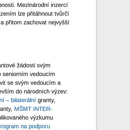
pnosti. Mezinárodní inzercí
ením lze přitáhnout tvůrčí
 a přitom zachovat nejvyšší
antové žádosti svým
o seniorním vedoucím
vit se svým vedoucím a
devším do národních výzev:
 – bilaterální
granty,
anty,
MŠMT INTER-
plikovaného výzkumu
rogram na podporu