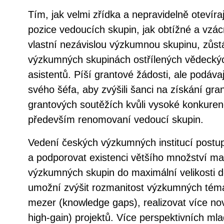
Tím, jak velmi zřídka a nepravidelně otevíra
pozice vedoucích skupin, jak obtížné a vzácné
vlastní nezávislou výzkumnou skupinu, zůst
výzkumných skupinách ostřílených vědeck
asistentů. Píší grantové žádosti, ale podáva
svého šéfa, aby zvýšili šanci na získání gr
grantových soutěžích kvůli vysoké konkuren
především renomovaní vedoucí skupin.
Vedení českých výzkumných institucí postu
a podporovat existenci většího množství m
výzkumných skupin do maximální velikosti de
umožní zvýšit rozmanitost výzkumných témat
mezer (knowledge gaps), realizovat více nov
high-gain) projektů. Více perspektivních m