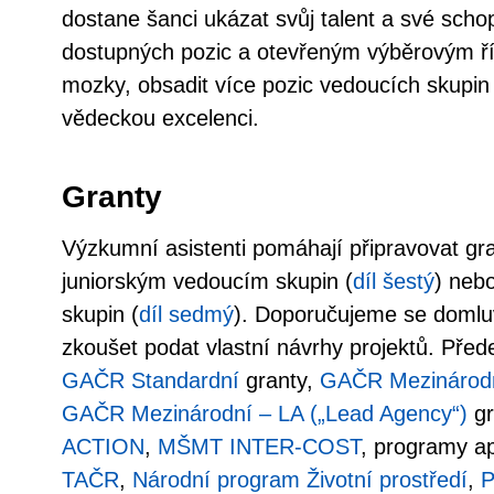
dostane šanci ukázat svůj talent a své scho
dostupných pozic a otevřeným výběrovým říz
mozky, obsadit více pozic vedoucích skupin
vědeckou excelenci.
Granty
Výzkumní asistenti pomáhají připravovat gr
juniorským vedoucím skupin (
díl šestý
) neb
skupin (
díl sedmý
). Doporučujeme se domlu
zkoušet podat vlastní návrhy projektů. Pře
GAČR Standardní
granty,
GAČR Mezinárodní
GAČR Mezinárodní – LA („Lead Agency“)
gr
ACTION
,
MŠMT INTER-COST
, programy a
TAČR
,
Národní program Životní prostředí
,
P