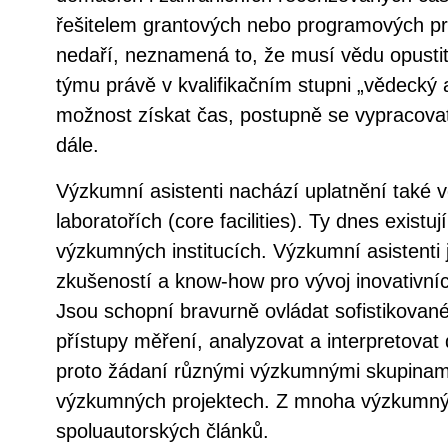
řešitelem grantových nebo programových pro
nedaří, neznamená to, že musí vědu opustit
týmu právě v kvalifikačním stupni „vědecký 
možnost získat čas, postupně se vypracovat
dále.
Výzkumní asistenti nachází uplatnění také v
laboratořích (core facilities). Ty dnes existuj
výzkumných institucích. Výzkumní asistenti j
zkušeností a know-how pro vývoj inovativní
Jsou schopní bravurně ovládat sofistikované
přístupy měření, analyzovat a interpretovat
proto žádaní různými výzkumnými skupinami,
výzkumných projektech. Z mnoha výzkumný
spoluautorských článků.