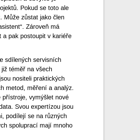
jektů. Pokud se toto ale
. Může zůstat jako člen
asistent“. Zároveň má
 a pak postoupit v kariéře
e sdílených servisních
í již téměř na všech
sou nositeli praktických
ch metod, měření a analýz.
 přístroje, vymýšlet nové
 data. Svou expertízou jsou
 podílejí se na různých
ch spoluprací mají mnoho