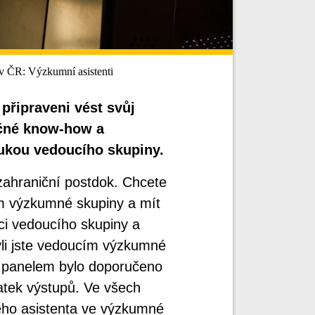
 v ČR: Výzkumní asistenti
 připraveni vést svůj
ačné know-how a
rukou vedoucího skupiny.
zahraniční postdok. Chcete
ím výzkumné skupiny a mít
ici vedoucího skupiny a
Byli jste vedoucím výzkumné
m panelem bylo doporučeno
atek výstupů. Ve všech
ého asistenta ve výzkumné