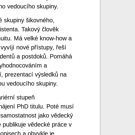
ho vedoucího skupiny.
é skupiny šikovného,
stenta. Takový člověk
inuitu. Má velké know-how a
yvíjí nové přístupy, řeší
tudentů a postdoků. Pomáhá
 vyhodnocováním a
í, prezentací výsledků na
ou vedoucího skupiny.
iérní stupeň
ájení PhD titulu. Poté musí
 samostatnost jako vědecký
ě publikuje vědecké práce v
opisech a obvykle je