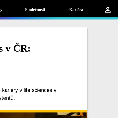
ty
Společnosti
Kariéra
es v ČR:
kariéry v life sciences v
stentů.