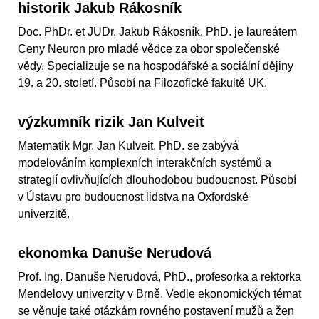
historik Jakub Rákosník
Doc. PhDr. et JUDr. Jakub Rákosník, PhD. je laureátem
Ceny Neuron pro mladé vědce za obor společenské
vědy. Specializuje se na hospodářské a sociální dějiny
19. a 20. století. Působí na Filozofické fakultě UK.
výzkumník rizik Jan Kulveit
Matematik Mgr. Jan Kulveit, PhD. se zabývá
modelováním komplexních interakčních systémů a
strategií ovlivňujících dlouhodobou budoucnost. Působí
v Ústavu pro budoucnost lidstva na Oxfordské
univerzitě.
ekonomka Danuše Nerudová
Prof. Ing. Danuše Nerudová, PhD., profesorka a rektorka
Mendelovy univerzity v Brně. Vedle ekonomických témat
se věnuje také otázkám rovného postavení mužů a žen