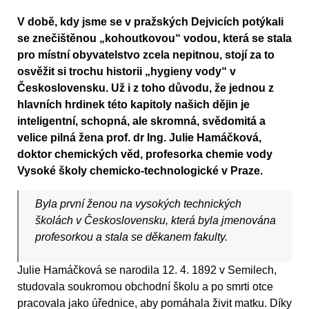
V době, kdy jsme se v pražských Dejvicích potýkali
se znečištěnou „kohoutkovou“ vodou, která se stala
pro místní obyvatelstvo zcela nepitnou, stojí za to
osvěžit si trochu historii „hygieny vody“ v
Československu. Už i z toho důvodu, že jednou z
hlavních hrdinek této kapitoly našich dějin je
inteligentní, schopná, ale skromná, svědomitá a
velice pilná žena prof. dr Ing. Julie Hamáčková,
doktor chemických věd, profesorka chemie vody
Vysoké školy chemicko-technologické v Praze.
Byla první ženou na vysokých technických
školách v Československu, která byla jmenována
profesorkou a stala se děkanem fakulty.
Julie Hamáčková se narodila 12. 4. 1892 v Semilech,
studovala soukromou obchodní školu a po smrti otce
pracovala jako úřednice, aby pomáhala živit matku. Díky