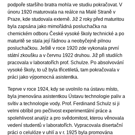
podpoře staršího bratra mohla ve studiu pokračovat. V
únoru 1920 maturovala na reálce na Malé Straně v
Praze, kde studovala externě. Již 2 roky před maturitou
byla zapsána jako mimořádná posluchačka na
chemickém odboru České vysoké školy technické a po
maturitě se stala její řádnou a neobyčejně pilnou
posluchačkou. Ještě v roce 1920 zde vykonala první
státní zkoušku a v červnu 1922 druhou. Již při studiích
pracovala v laboratořích prof. Schulze. Po absolvování
vysoké školy, to už byla třicetiletá, tam pokračovala v
práci jako výpomocná asistentka.
Teprve v roce 1924, kdy se uvolnilo na ústavu místo,
byla jmenována asistentkou Ústavu technologie paliv a
svítiv a technologie vody. Prof. Ferdinand Schulz si ji
velmi oblíbil pro pečlivost experimentální práce a
spolehlivost analýz a pro svědomitost, kterou věnovala
vedení studentů v laboratořích. Vypracovala disertační
práci o celulóze v uhlí a v r. 1925 byla promována