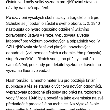
čistotu vod měly velký význam pro zjišťování stavu a
návrhy na nová opatření.
Po uzavření vysokých škol nacisty a tragické smrti prof.
Schulze se jí podařilo zůstat u svého oboru. 1. 2. 1940
nastoupila do hydrologického oddělení Státního
zdravotního ústavu v Praze, vybudovala a vedla
laboratoř pro výzkum povrchových a odpadních vod. V
SZÚ zjišťovala složení vod pitných, povrchových i
odpadních (zvl. nemocničních a chemického průmyslu),
stupeň znečištění říčních vod, jeho příčiny i průběh
samočištění, podklady pro detailní výzkum zdravotního
významu fluoru ve vodách.
Nashromáždila mnoho materiálu pro pozdější knižní
publikace a též se starala o výchovu nových odborníků,
vypracovala podrobné předpisy pro práci na rozborech
vody. V roce 1946 byla povolána jako externistka na své
předválečné pracoviště na technice. Na Vysoké škole
stavebního inženýrství vedla laboratorní cvičení v