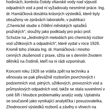
hodinách, kontrola čistoty vltavské vody nad výpustí
odpadních vod a pod ní vyžadovaly nesmírné práce. Ing.
dr. Hamáčková dosáhla krásných výsledků, které byly
obsaženy ve zprávách laboratoře, v publikaci
„Chemické studie o čištění městských splašků
pražských“, sloužily jako podklady pro práci prof.
Schulze na „Jednotných metodách pro chemický rozbor
vod užitkových a odpadních“, které vydal v roce 1928.
Kromě toho získala Ing. dr. Hamáčková i mnoho
cenných zkušeností z praxe, sžila se s denním životem
dělníků na čistírně, kteří na ni rádi vzpomínali.
Koncem roku 1928 se vrátila zpět na techniku a
věnovala se pak převážně rozborům povrchových i
podzemních vod, pitných, užitkových, provozních vod a
průmyslových odpadních vod, takže se stala suverénní v
celé šíři i hloubce problematiky analýz vody. Uplatnila
se současně jako vynikající analytička i posuzovatelka.
Zhodnocení výsledků rozborů a závěry o vlivech na