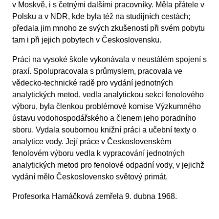
v Moskvě, i s četnými dalšími pracovníky. Měla přátele v
Polsku a v NDR, kde byla též na studijních cestách;
předala jim mnoho ze svých zkušeností při svém pobytu
tam i při jejich pobytech v Československu.
Práci na vysoké škole vykonávala v neustálém spojení s
praxí. Spolupracovala s průmyslem, pracovala ve
vědecko-technické radě pro vydání jednotných
analytických metod, vedla analytickou sekci fenolového
výboru, byla členkou problémové komise Výzkumného
ústavu vodohospodářského a členem jeho poradního
sboru. Vydala soubornou knižní práci a učební texty o
analytice vody. Její práce v Československém
fenolovém výboru vedla k vypracování jednotných
analytických metod pro fenolové odpadní vody, v jejichž
vydání mělo Československo světový primát.
Profesorka Hamáčková zemřela 9. dubna 1968.