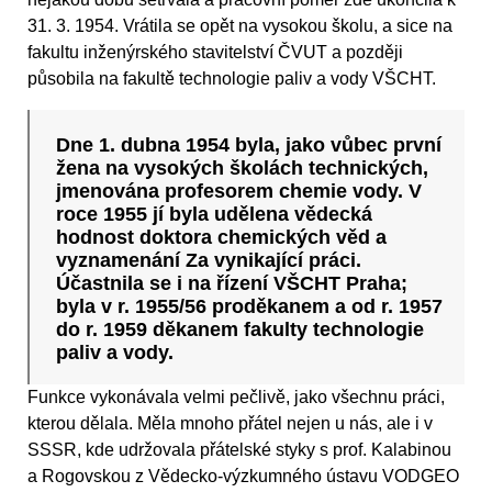
31. 3. 1954. Vrátila se opět na vysokou školu, a sice na
fakultu inženýrského stavitelství ČVUT a později
působila na fakultě technologie paliv a vody VŠCHT.
Dne 1. dubna 1954 byla, jako vůbec první
žena na vysokých školách technických,
jmenována profesorem chemie vody. V
roce 1955 jí byla udělena vědecká
hodnost doktora chemických věd a
vyznamenání Za vynikající práci.
Účastnila se i na řízení VŠCHT Praha;
byla v r. 1955/56 proděkanem a od r. 1957
do r. 1959 děkanem fakulty technologie
paliv a vody.
Funkce vykonávala velmi pečlivě, jako všechnu práci,
kterou dělala. Měla mnoho přátel nejen u nás, ale i v
SSSR, kde udržovala přátelské styky s prof. Kalabinou
a Rogovskou z Vědecko-výzkumného ústavu VODGEO