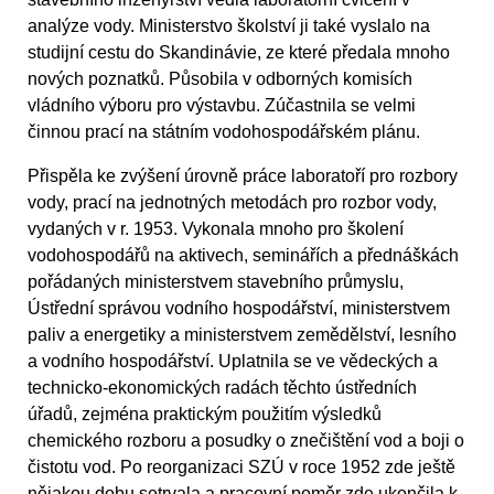
analýze vody. Ministerstvo školství ji také vyslalo na
studijní cestu do Skandinávie, ze které předala mnoho
nových poznatků. Působila v odborných komisích
vládního výboru pro výstavbu. Zúčastnila se velmi
činnou prací na státním vodohospodářském plánu.
Přispěla ke zvýšení úrovně práce laboratoří pro rozbory
vody, prací na jednotných metodách pro rozbor vody,
vydaných v r. 1953. Vykonala mnoho pro školení
vodohospodářů na aktivech, seminářích a přednáškách
pořádaných ministerstvem stavebního průmyslu,
Ústřední správou vodního hospodářství, ministerstvem
paliv a energetiky a ministerstvem zemědělství, lesního
a vodního hospodářství. Uplatnila se ve vědeckých a
technicko-ekonomických radách těchto ústředních
úřadů, zejména praktickým použitím výsledků
chemického rozboru a posudky o znečištění vod a boji o
čistotu vod. Po reorganizaci SZÚ v roce 1952 zde ještě
nějakou dobu setrvala a pracovní poměr zde ukončila k