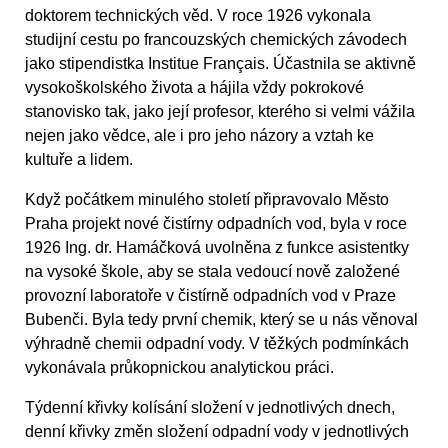
doktorem technických věd. V roce 1926 vykonala
studijní cestu po francouzských chemických závodech
jako stipendistka Institue Français. Účastnila se aktivně
vysokoškolského života a hájila vždy pokrokové
stanovisko tak, jako její profesor, kterého si velmi vážila
nejen jako vědce, ale i pro jeho názory a vztah ke
kultuře a lidem.
Když počátkem minulého století připravovalo Město
Praha projekt nové čistírny odpadních vod, byla v roce
1926 Ing. dr. Hamáčková uvolněna z funkce asistentky
na vysoké škole, aby se stala vedoucí nově založené
provozní laboratoře v čistírně odpadních vod v Praze
Bubenči. Byla tedy první chemik, který se u nás věnoval
výhradně chemii odpadní vody. V těžkých podmínkách
vykonávala průkopnickou analytickou práci.
Týdenní křivky kolísání složení v jednotlivých dnech,
denní křivky změn složení odpadní vody v jednotlivých