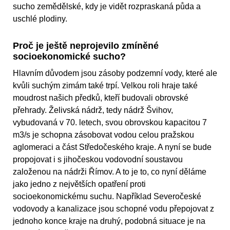
sucho zemědělské, kdy je vidět rozpraskaná půda a
uschlé plodiny.
Proč je ještě neprojevilo zmíněné
socioekonomické sucho?
Hlavním důvodem jsou zásoby podzemní vody, které ale
kvůli suchým zimám také trpí. Velkou roli hraje také
moudrost našich předků, kteří budovali obrovské
přehrady. Želivská nádrž, tedy nádrž Švihov,
vybudovaná v 70. letech, svou obrovskou kapacitou 7
m3/s je schopna zásobovat vodou celou pražskou
aglomeraci a část Středočeského kraje. A nyní se bude
propojovat i s jihočeskou vodovodní soustavou
založenou na nádrži Římov. A to je to, co nyní děláme
jako jedno z největších opatření proti
socioekonomickému suchu. Například Severočeské
vodovody a kanalizace jsou schopné vodu přepojovat z
jednoho konce kraje na druhý, podobná situace je na