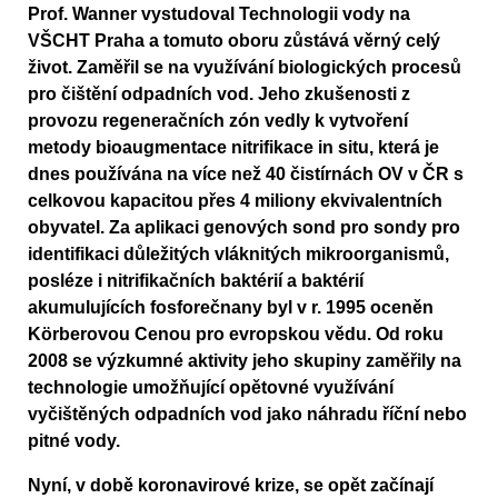
Prof. Wanner vystudoval Technologii vody na
VŠCHT Praha a tomuto oboru zůstává věrný celý
život. Zaměřil se na využívání biologických procesů
pro čištění odpadních vod. Jeho zkušenosti z
provozu regeneračních zón vedly k vytvoření
metody bioaugmentace nitrifikace in situ, která je
dnes používána na více než 40 čistírnách OV v ČR s
celkovou kapacitou přes 4 miliony ekvivalentních
obyvatel. Za aplikaci genových sond pro sondy pro
identifikaci důležitých vláknitých mikroorganismů,
posléze i nitrifikačních baktérií a baktérií
akumulujících fosforečnany byl v r. 1995 oceněn
Körberovou Cenou pro evropskou vědu. Od roku
2008 se výzkumné aktivity jeho skupiny zaměřily na
technologie umožňující opětovné využívání
vyčištěných odpadních vod jako náhradu říční nebo
pitné vody.
Nyní, v době koronavirové krize, se opět začínají