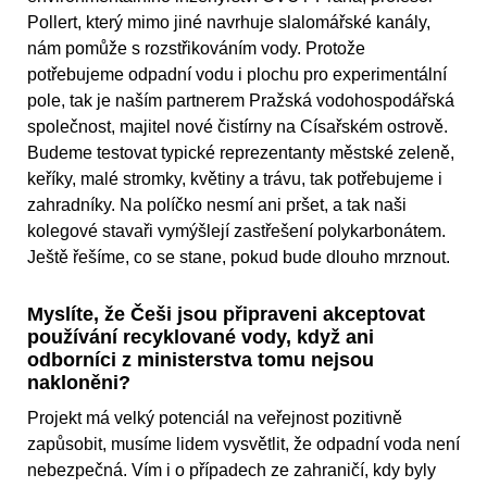
Pollert, který mimo jiné navrhuje slalomářské kanály,
nám pomůže s rozstřikováním vody. Protože
potřebujeme odpadní vodu i plochu pro experimentální
pole, tak je naším partnerem Pražská vodohospodářská
společnost, majitel nové čistírny na Císařském ostrově.
Budeme testovat typické reprezentanty městské zeleně,
keříky, malé stromky, květiny a trávu, tak potřebujeme i
zahradníky. Na políčko nesmí ani pršet, a tak naši
kolegové stavaři vymýšlejí zastřešení polykarbonátem.
Ještě řešíme, co se stane, pokud bude dlouho mrznout.
Myslíte, že Češi jsou připraveni akceptovat
používání recyklované vody, když ani
odborníci z ministerstva tomu nejsou
nakloněni?
Projekt má velký potenciál na veřejnost pozitivně
zapůsobit, musíme lidem vysvětlit, že odpadní voda není
nebezpečná. Vím i o případech ze zahraničí, kdy byly