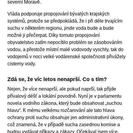
severní Moravě.
Vláda podporuje propojování bývalých krajských
systémů, protože se předpokládá, že i při déle trvajícím
suchu v některém regionu, jinde voda bude a bude
možné ji přečerpat. Díky tomuto propojování
obyvatelstvo zatím nepocítilo problém se zásobováním
vodou, a přestože místní malé vodovody vyschly, tak do
vodojemů v noci velké vodárenské společnosti přivážely
cisterny vody.
Zdá se, že víc letos nenaprší. Co s tím?
Nejen, že více nenaprší, ale pokud naprší, tak přijde
přívalový déšť a lokální povodně. Nyní je v parlamentu
novela vodního zákona, který bude obsahovat „suchou
hlavu“. K mému velkému rozčarování ale tato hlava
ochrany proti suchu obsahuje jen administrativní úkony,
což znamená, že v případě sucha zasednou komise a
budou vydávat příkazy a zákazy. Očekával jsem více,