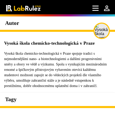
Autor
Vysoká škola chemicko-technologická v Praze
Vysoká škola chemicko-technologická v Praze spojuje tradici s
nejmodernějšími nano- a biotechnologiemi a dalšími progresivními
směry a obory ve vědě a výzkumu. Spolu s vynikajícím mezinárodním
renomé a špičkovým přístrojovým vybavením otevírá každému
studentovi možnosti zapojit se do vědeckých projektů dle vlastního
výběru, umožňuje zahraniční stáže a je následně vstupenkou k
prestižnímu, dobře ohodnocenému uplatnění doma i v zahraničí.
Tagy