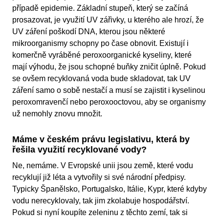
případě epidemie. Základní stupeň, který se začíná
prosazovat, je využití UV zářivky, u kterého ale hrozí, že
UV záření poškodí DNA, kterou jsou některé
mikroorganismy schopny po čase obnovit. Existují i
komerčně vyráběné peroxoorganické kyseliny, které
mají výhodu, že jsou schopné buňky zničit úplně. Pokud
se ovšem recyklovaná voda bude skladovat, tak UV
záření samo o sobě nestačí a musí se zajistit i kyselinou
peroxomravenčí nebo peroxooctovou, aby se organismy
už nemohly znovu množit.
Máme v českém právu legislativu, která by
řešila využití recyklované vody?
Ne, nemáme. V Evropské unii jsou země, které vodu
recyklují již léta a vytvořily si své národní předpisy.
Typicky Španělsko, Portugalsko, Itálie, Kypr, které kdyby
vodu nerecyklovaly, tak jim zkolabuje hospodářství.
Pokud si nyní koupíte zeleninu z těchto zemí, tak si