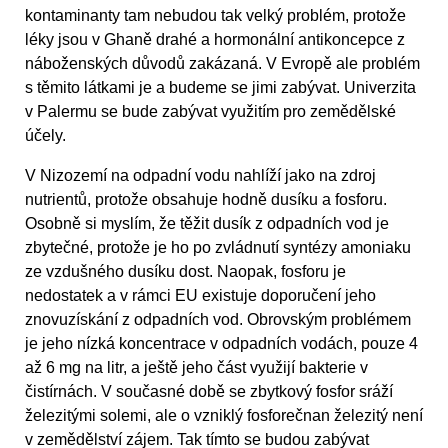
kontaminanty tam nebudou tak velký problém, protože
léky jsou v Ghaně drahé a hormonální antikoncepce z
náboženských důvodů zakázaná. V Evropě ale problém
s těmito látkami je a budeme se jimi zabývat. Univerzita
v Palermu se bude zabývat využitím pro zemědělské
účely.
V Nizozemí na odpadní vodu nahlíží jako na zdroj
nutrientů, protože obsahuje hodně dusíku a fosforu.
Osobně si myslím, že těžit dusík z odpadních vod je
zbytečné, protože je ho po zvládnutí syntézy amoniaku
ze vzdušného dusíku dost. Naopak, fosforu je
nedostatek a v rámci EU existuje doporučení jeho
znovuzískání z odpadních vod. Obrovským problémem
je jeho nízká koncentrace v odpadních vodách, pouze 4
až 6 mg na litr, a ještě jeho část využijí bakterie v
čistírnách. V současné době se zbytkový fosfor sráží
železitými solemi, ale o vzniklý fosforečnan železitý není
v zemědělství zájem. Tak tímto se budou zabývat