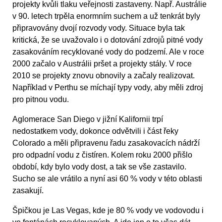
projekty kvůli tlaku veřejnosti zastaveny. Např. Austrálie
v 90. letech trpěla enormním suchem a už tenkrát byly
připravovány dvojí rozvody vody. Situace byla tak
kritická, že se uvažovalo i o dotování zdrojů pitné vody
zasakováním recyklované vody do podzemí. Ale v roce
2000 začalo v Austrálii pršet a projekty stály. V roce
2010 se projekty znovu obnovily a začaly realizovat.
Například v Perthu se míchají typy vody, aby měli zdroj
pro pitnou vodu.
Aglomerace San Diego v jižní Kalifornii trpí
nedostatkem vody, dokonce odvětvili i část řeky
Colorado a měli připravenu řadu zasakovacích nádrží
pro odpadní vodu z čistíren. Kolem roku 2000 přišlo
období, kdy bylo vody dost, a tak se vše zastavilo.
Sucho se ale vrátilo a nyní asi 60 % vody v této oblasti
zasakují.
Špičkou je Las Vegas, kde je 80 % vody ve vodovodu i