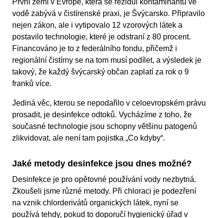
První zemí v Evropě, která se rezidui kontaminantů ve
vodě zabývá v čistírenské praxi, je Švýcarsko. Připravilo
nejen zákon, ale i vytipovalo 12 vzorových látek a
postavilo technologie, které je odstraní z 80 procent.
Financováno je to z federálního fondu, přičemž i
regionální čistírny se na tom musí podílet, a výsledek je
takový, že každý švýcarský občan zaplatí za rok o 9
franků více.
Jediná věc, kterou se nepodařilo v celoevropském právu
prosadit, je desinfekce odtoků. Vycházíme z toho, že
současné technologie jsou schopny většinu patogenů
zlikvidovat, ale není tam pojistka „Co kdyby“.
Jaké metody desinfekce jsou dnes možné?
Desinfekce je pro opětovné používání vody nezbytná.
Zkoušeli jsme různé metody. Při chloraci je podezření
na vznik chlorderivátů organických látek, nyní se
používá tehdy, pokud to doporučí hygienický úřad v