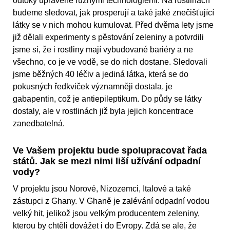
odtoky upravené různými technologiemi. Na rostlinách
budeme sledovat, jak prosperují a také jaké znečišťující
látky se v nich mohou kumulovat. Před dvěma lety jsme
již dělali experimenty s pěstování zeleniny a potvrdili
jsme si, že i rostliny mají vybudované bariéry a ne
všechno, co je ve vodě, se do nich dostane. Sledovali
jsme běžných 40 léčiv a jediná látka, která se do
pokusných ředkviček významněji dostala, je
gabapentin, což je antiepileptikum. Do půdy se látky
dostaly, ale v rostlinách již byla jejich koncentrace
zanedbatelná.
Ve Vašem projektu bude spolupracovat řada
států. Jak se mezi nimi liší užívání odpadní
vody?
V projektu jsou Norové, Nizozemci, Italové a také
zástupci z Ghany. V Ghaně je zalévání odpadní vodou
velký hit, jelikož jsou velkým producentem zeleniny,
kterou by chtěli dovážet i do Evropy. Zdá se ale, že