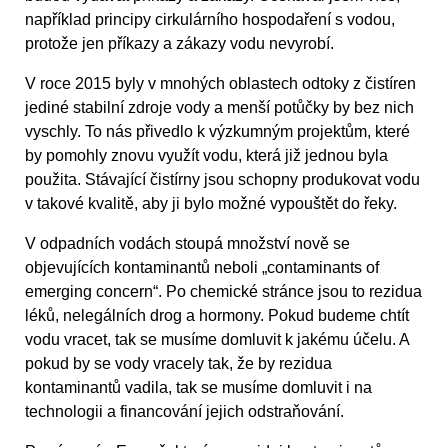
například principy cirkulárního hospodaření s vodou,
protože jen příkazy a zákazy vodu nevyrobí.
V roce 2015 byly v mnohých oblastech odtoky z čistíren
jediné stabilní zdroje vody a menší potůčky by bez nich
vyschly. To nás přivedlo k výzkumným projektům, které
by pomohly znovu využít vodu, která již jednou byla
použita. Stávající čistírny jsou schopny produkovat vodu
v takové kvalitě, aby ji bylo možné vypouštět do řeky.
V odpadních vodách stoupá množství nově se
objevujících kontaminantů neboli „contaminants of
emerging concern“. Po chemické stránce jsou to rezidua
léků, nelegálních drog a hormony. Pokud budeme chtít
vodu vracet, tak se musíme domluvit k jakému účelu. A
pokud by se vody vracely tak, že by rezidua
kontaminantů vadila, tak se musíme domluvit i na
technologii a financování jejich odstraňování.