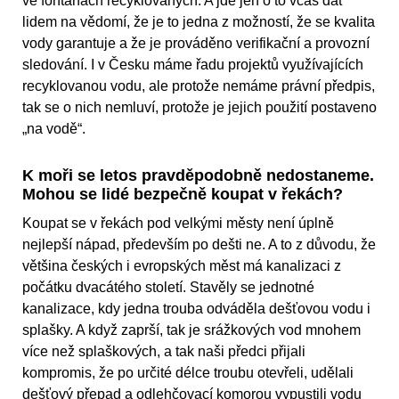
ve fontánách recyklovaných. A jde jen o to včas dát
lidem na vědomí, že je to jedna z možností, že se kvalita
vody garantuje a že je prováděno verifikační a provozní
sledování. I v Česku máme řadu projektů využívajících
recyklovanou vodu, ale protože nemáme právní předpis,
tak se o nich nemluví, protože je jejich použití postaveno
„na vodě“.
K moři se letos pravděpodobně nedostaneme.
Mohou se lidé bezpečně koupat v řekách?
Koupat se v řekách pod velkými městy není úplně
nejlepší nápad, především po dešti ne. A to z důvodu, že
většina českých i evropských měst má kanalizaci z
počátku dvacátého století. Stavěly se jednotné
kanalizace, kdy jedna trouba odváděla dešťovou vodu i
splašky. A když zaprší, tak je srážkových vod mnohem
více než splaškových, a tak naši předci přijali
kompromis, že po určité délce troubu otevřeli, udělali
dešťový přepad a odlehčovací komorou vypustili vodu