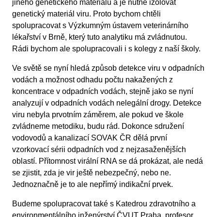
jiného genetického materiálu a je nutné izolovat
genetický materiál viru. Proto bychom chtěli
spolupracovat s Výzkumným ústavem veterinárního
lékařství v Brně, který tuto analytiku má zvládnutou.
Rádi bychom ale spolupracovali i s kolegy z naší školy.
Ve světě se nyní hledá způsob detekce viru v odpadních
vodách a možnost odhadu počtu nakažených z
koncentrace v odpadních vodách, stejně jako se nyní
analyzují v odpadních vodách nelegální drogy. Detekce
viru nebyla prvotním záměrem, ale pokud ve škole
zvládneme metodiku, budu rád. Dokonce sdružení
vodovodů a kanalizací SOVAK ČR dělá první
vzorkovací sérii odpadních vod z nejzasaženějších
oblastí. Přítomnost virální RNA se dá prokázat, ale nedá
se zjistit, zda je vir ještě nebezpečný, nebo ne.
Jednoznačně je to ale nepřímý indikační prvek.
Budeme spolupracovat také s Katedrou zdravotního a
environmentálního inženýrství ČVUT Praha, profesor