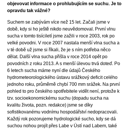
objevovat informace o prohlubujícím se suchu. Je to
opravdu tak vážné?
Suchem se zabývám více než 15 let. Začali jsme v
době, kdy si ho ještě nikdo neuvědomoval. První vlnu
sucha v tomto tisíciletí jsme zažili v roce 2003, rok po
velké povodni. V roce 2007 nastala menší vlna sucha a
v té době už jsme si říkali, že je s ním potřeba něco
dělat. Další vlna sucha přišla v roce 2014 opět po
povodních z roku 2013. A s menší úlevou trvá doteď. Po
6 letech sucha máme nyní dle údajů Českého
hydrometeorologického ústavu srážkový deficit celého
jednoho roku, průměrně chybí 700 mm srážek. Na první
pohled to pro českého spotřebitele vidět není, protože k
tzv. socioekonomickému suchu (dopadu sucha na
kvalitu života, pozn. redakce) jsme se díky
sofistikovanému vodnímu hospodářství nedopracovali.
Každý rok pozorujeme hydrologické sucho, kdy se dá
suchou nohou projít přes Labe v Ústí nad Labem, také