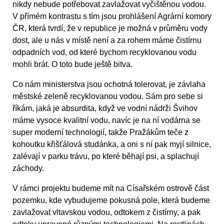
nikdy nebude potřebovat zavlažovat vyčištěnou vodou.
V přímém kontrastu s tím jsou prohlášení Agrární komory
ČR, která tvrdí, že v republice je možná v průměru vody
dost, ale u nás v místě není a za rohem máme čistírnu
odpadních vod, od které bychom recyklovanou vodu
mohli brát. O toto bude ještě bitva.
Co nám ministerstva jsou ochotná tolerovat, je závlaha
městské zeleně recyklovanou vodou. Sám pro sebe si
říkám, jaká je absurdita, když ve vodní nádrži Švihov
máme vysoce kvalitní vodu, navíc je na ní vodárna se
super moderní technologií, takže Pražákům teče z
kohoutku křišťálová studánka, a oni s ní pak myjí silnice,
zalévají v parku trávu, po které běhají psi, a splachují
záchody.
V rámci projektu budeme mít na Císařském ostrově část
pozemku, kde vybudujeme pokusná pole, která budeme
zavlažovat vltavskou vodou, odtokem z čistírny, a pak