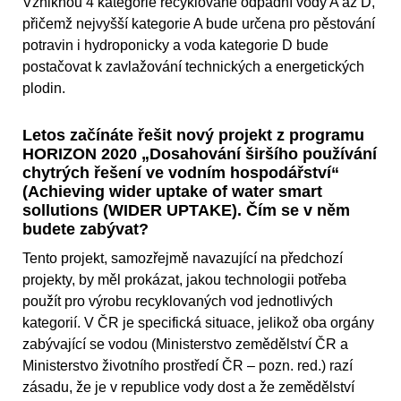
Vzniknou 4 kategorie recyklované odpadní vody A až D,
přičemž nejvyšší kategorie A bude určena pro pěstování
potravin i hydroponicky a voda kategorie D bude
postačovat k zavlažování technických a energetických
plodin.
Letos začínáte řešit nový projekt z programu
HORIZON 2020 „Dosahování širšího používání
chytrých řešení ve vodním hospodářství“
(Achieving wider uptake of water smart
sollutions (WIDER UPTAKE). Čím se v něm
budete zabývat?
Tento projekt, samozřejmě navazující na předchozí
projekty, by měl prokázat, jakou technologii potřeba
použít pro výrobu recyklovaných vod jednotlivých
kategorií. V ČR je specifická situace, jelikož oba orgány
zabývající se vodou (Ministerstvo zemědělství ČR a
Ministerstvo životního prostředí ČR – pozn. red.) razí
zásadu, že je v republice vody dost a že zemědělství