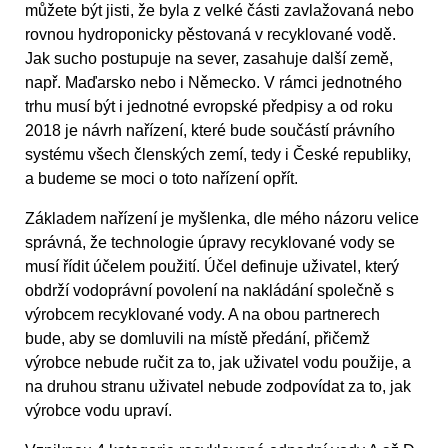
můžete být jisti, že byla z velké části zavlažovaná nebo
rovnou hydroponicky pěstovaná v recyklované vodě.
Jak sucho postupuje na sever, zasahuje další země,
např. Maďarsko nebo i Německo. V rámci jednotného
trhu musí být i jednotné evropské předpisy a od roku
2018 je návrh nařízení, které bude součástí právního
systému všech členských zemí, tedy i České republiky,
a budeme se moci o toto nařízení opřít.
Základem nařízení je myšlenka, dle mého názoru velice
správná, že technologie úpravy recyklované vody se
musí řídit účelem použití. Účel definuje uživatel, který
obdrží vodoprávní povolení na nakládání společně s
výrobcem recyklované vody. A na obou partnerech
bude, aby se domluvili na místě předání, přičemž
výrobce nebude ručit za to, jak uživatel vodu použije, a
na druhou stranu uživatel nebude zodpovídat za to, jak
výrobce vodu upraví.