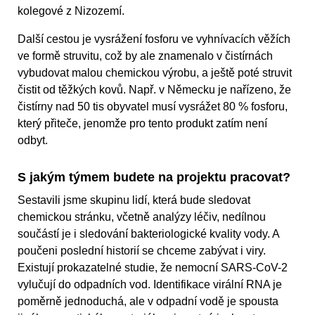
kolegové z Nizozemí.
Další cestou je vysrážení fosforu ve vyhnívacích věžích
ve formě struvitu, což by ale znamenalo v čistírnách
vybudovat malou chemickou výrobu, a ještě poté struvit
čistit od těžkých kovů. Např. v Německu je nařízeno, že
čistírny nad 50 tis obyvatel musí vysrážet 80 % fosforu,
který přiteče, jenomže pro tento produkt zatím není
odbyt.
S jakým týmem budete na projektu pracovat?
Sestavili jsme skupinu lidí, která bude sledovat
chemickou stránku, včetně analýzy léčiv, nedílnou
součástí je i sledování bakteriologické kvality vody. A
poučeni poslední historií se chceme zabývat i viry.
Existují prokazatelné studie, že nemocní SARS-CoV-2
vylučují do odpadních vod. Identifikace virální RNA je
poměrně jednoduchá, ale v odpadní vodě je spousta