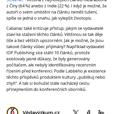
z Číny (64 %) anebo z Indie (22 %). I když je možné, že
autoři o svém umístění na článku neměli tušení,
spíše se jedná o snahu, jak vylepšit životopis.
Cabanac také kritizuje přístup, jakým se vydavatelé
staví ke stažení těchto článků. Většinou se tak děje
tiše a bez větších upozornění. Jak je možné, že jsou
takové články vůbec přijímány? Například vydavatel
IOP Publishing sice stáhl 10 článků, protože
existovaly jasné důkazy, že byly generovány
počítačem, ale nebyly identifikovány recenzním
řízením před konferencí. Podle Labbého je existence
těchto příspěvků produktem kultury „publikuj nebo
zhyň“. A tak si bohužel stále nacházejí cestu
přinejmenším do konferenčních sborníků.
Vědavýzkum.cz