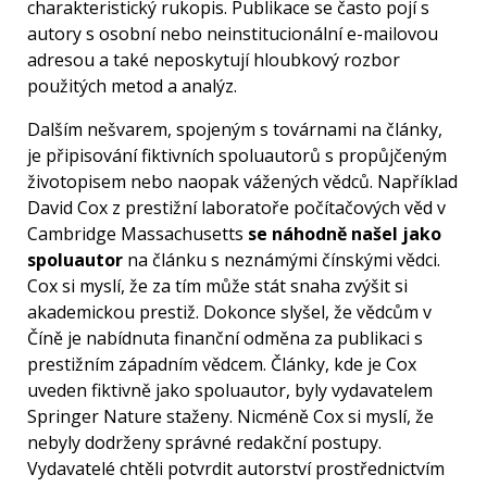
charakteristický rukopis. Publikace se často pojí s
autory s osobní nebo neinstitucionální e-mailovou
adresou a také neposkytují hloubkový rozbor
použitých metod a analýz.
Dalším nešvarem, spojeným s továrnami na články,
je připisování fiktivních spoluautorů s propůjčeným
životopisem nebo naopak vážených vědců. Například
David Cox z prestižní laboratoře počítačových věd v
Cambridge Massachusetts
se náhodně našel jako
spoluautor
na článku s neznámými čínskými vědci.
Cox si myslí, že za tím může stát snaha zvýšit si
akademickou prestiž. Dokonce slyšel, že vědcům v
Číně je nabídnuta finanční odměna za publikaci s
prestižním západním vědcem. Články, kde je Cox
uveden fiktivně jako spoluautor, byly vydavatelem
Springer Nature staženy. Nicméně Cox si myslí, že
nebyly dodrženy správné redakční postupy.
Vydavatelé chtěli potvrdit autorství prostřednictvím