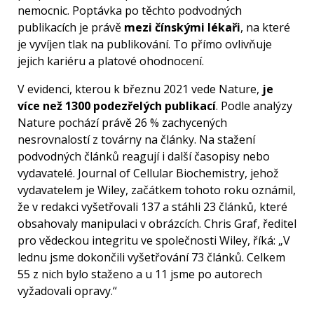
nemocnic. Poptávka po těchto podvodných
publikacích je právě
mezi čínskými lékaři
, na které
je vyvíjen tlak na publikování. To přímo ovlivňuje
jejich kariéru a platové ohodnocení.
V evidenci, kterou k březnu 2021 vede Nature,
je
více než 1300 podezřelých publikací
. Podle analýzy
Nature pochází právě 26 % zachycených
nesrovnalostí z továrny na články. Na stažení
podvodných článků reagují i další časopisy nebo
vydavatelé. Journal of Cellular Biochemistry, jehož
vydavatelem je Wiley, začátkem tohoto roku oznámil,
že v redakci vyšetřovali 137 a stáhli 23 článků, které
obsahovaly manipulaci v obrázcích. Chris Graf, ředitel
pro vědeckou integritu ve společnosti Wiley, říká: „V
lednu jsme dokončili vyšetřování 73 článků. Celkem
55 z nich bylo staženo a u 11 jsme po autorech
vyžadovali opravy.“