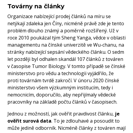
Továrny na články
Organizace nabízející prodej článků na míru se
netýkají zdaleka jen Číny, nicméně právě zde je tento
problém dlouho známý a poměrně rozšířený. Už v
roce 2010 poukázal tým Sheng Yanga, vědce v oblasti
managementu na čínské univerzitě ve Wu-chanu, na
stránky nabízející sepsání vědeckého článku. O sedm
let později byl odhalen skandál 107 článků z továren
v časopise Tumor Biology. V tomto případě se čínské
ministerstvo pro vědu a technologii vyjádřilo, že
proti továrnám tvrdě zakročí. V únoru 2020 čínské
ministerstvo všem výzkumným institucím, tedy i
nemocnicím, doporučilo, aby nepřijímaly vědecké
pracovníky na základě počtu článků v časopisech.
Jednou z možností, jak ověřit pravdivost článku,
je
ověřit surová data
. To je zdlouhavé a posoudit to
může jedině odborník. Nicméně články z továren mají