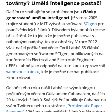
továrny? Umělá inteligence postačí
Dalším rozmáhajícím se problémem jsou
články
generované umělou inteligencí
. Již v roce 2005
trojice studentů z MIT vytvořila software
SCIgen
pro
psaní vědeckých článků. Důvodem byla pouhá recese
při zjištění, že to jde a že je možné publikovat s
náhodnými nadpisy, texty a obrázky. V roce 2012
však našel počítačový vědec Cyril Labbé 85 článků
generovaných softwarem SCIgen, publikovaných na
konferencích Electrical and Electronic Engineers
(IEEE). Labbé jako odpověď na tuto kauzu zprovoznil
webovou stránku
, kde je možné nechat publikace
zkontrolovat.
Od loňského roku našli Labbé se svým kolegou,
počítačovým vědcem Guilaumem Cabanacem, dalších
20 takových článků. Svá zjištění publikuje Cabanac na
svém Twitteru nebo na stránce
„Problematic Paper
Screener“
. Většina z nejnovějších článků měla autora