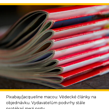
Pixabay/jacqueline macou: Vědecké články na
objednávku. Vydavatelům podvrhy stále
protékají mezi prsty