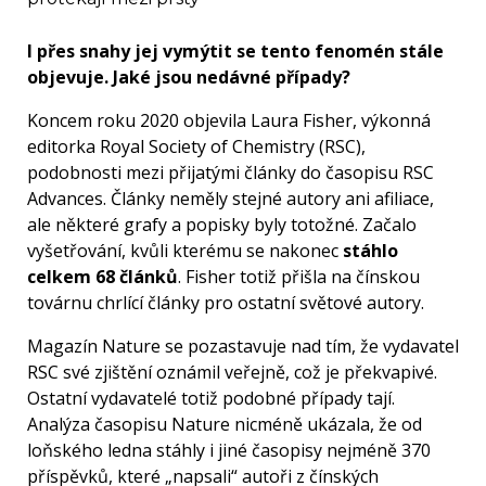
I přes snahy jej vymýtit se tento fenomén stále
objevuje. Jaké jsou nedávné případy?
Koncem roku 2020 objevila Laura Fisher, výkonná
editorka Royal Society of Chemistry (RSC),
podobnosti mezi přijatými články do časopisu RSC
Advances. Články neměly stejné autory ani afiliace,
ale některé grafy a popisky byly totožné. Začalo
vyšetřování, kvůli kterému se nakonec
stáhlo
celkem 68 článků
. Fisher totiž přišla na čínskou
továrnu chrlící články pro ostatní světové autory.
Magazín Nature se pozastavuje nad tím, že vydavatel
RSC své zjištění oznámil veřejně, což je překvapivé.
Ostatní vydavatelé totiž podobné případy tají.
Analýza časopisu Nature nicméně ukázala, že od
loňského ledna stáhly i jiné časopisy nejméně 370
příspěvků, které „napsali“ autoři z čínských