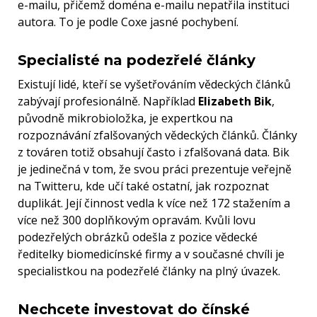
e-mailu, přičemž doména e-mailu nepatřila instituci
autora. To je podle Coxe jasné pochybení.
Specialisté na podezřelé články
Existují lidé, kteří se vyšetřováním vědeckých článků
zabývají profesionálně. Například
Elizabeth Bik
,
původně mikrobioložka, je expertkou na
rozpoznávání zfalšovaných vědeckých článků. Články
z továren totiž obsahují často i zfalšovaná data. Bik
je jedinečná v tom, že svou práci prezentuje veřejně
na Twitteru, kde učí také ostatní, jak rozpoznat
duplikát. Její činnost vedla k více než 172 stažením a
více než 300 doplňkovým opravám. Kvůli lovu
podezřelých obrázků odešla z pozice vědecké
ředitelky biomedicínské firmy a v současné chvíli je
specialistkou na podezřelé články na plný úvazek.
Nechcete investovat do čínské