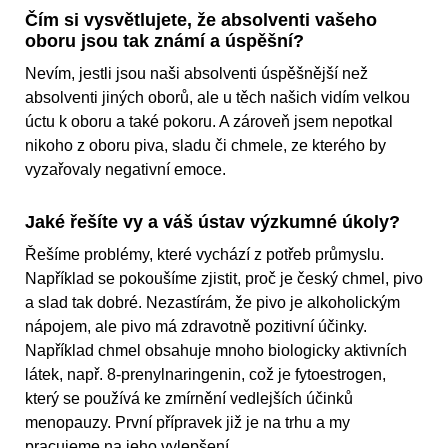
Čím si vysvětlujete, že absolventi vašeho
oboru jsou tak známí a úspěšní?
Nevím, jestli jsou naši absolventi úspěšnější než
absolventi jiných oborů, ale u těch našich vidím velkou
úctu k oboru a také pokoru. A zároveň jsem nepotkal
nikoho z oboru piva, sladu či chmele, ze kterého by
vyzařovaly negativní emoce.
Jaké řešíte vy a váš ústav výzkumné úkoly?
Řešíme problémy, které vychází z potřeb průmyslu.
Například se pokoušíme zjistit, proč je český chmel, pivo
a slad tak dobré. Nezastírám, že pivo je alkoholickým
nápojem, ale pivo má zdravotně pozitivní účinky.
Například chmel obsahuje mnoho biologicky aktivních
látek, např. 8-prenylnaringenin, což je fytoestrogen,
který se používá ke zmírnění vedlejších účinků
menopauzy. První přípravek již je na trhu a my
pracujeme na jeho vylepšení.