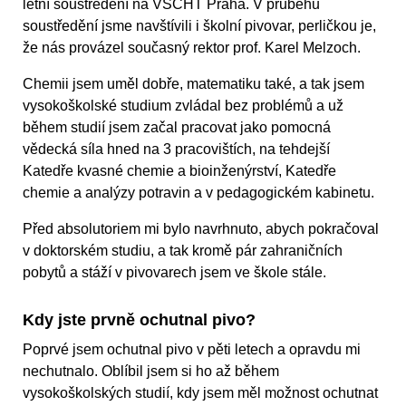
letní soustředění na VŠCHT Praha. V průběhu
soustředění jsme navštívili i školní pivovar, perličkou je,
že nás provázel současný rektor prof. Karel Melzoch.
Chemii jsem uměl dobře, matematiku také, a tak jsem
vysokoškolské studium zvládal bez problémů a už
během studií jsem začal pracovat jako pomocná
vědecká síla hned na 3 pracovištích, na tehdejší
Katedře kvasné chemie a bioinženýrství, Katedře
chemie a analýzy potravin a v pedagogickém kabinetu.
Před absolutoriem mi bylo navrhnuto, abych pokračoval
v doktorském studiu, a tak kromě pár zahraničních
pobytů a stáží v pivovarech jsem ve škole stále.
Kdy jste prvně ochutnal pivo?
Poprvé jsem ochutnal pivo v pěti letech a opravdu mi
nechutnalo. Oblíbil jsem si ho až během
vysokoškolských studií, kdy jsem měl možnost ochutnat