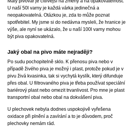
Malý pivovar je citlivější na změny a na opakovatelnost.
U naší 50l varny je každá várka jedinečná a
neopakovatelná. Otázkou je, zda to může poznat
spotřebitel. My jsme si do nedávna mysleli, že hranice je
výše, ale nyní se ukázalo, že u naší 100l varny mohou
být piva opakovatelná.
Jaký obal na pivo máte nejraději?
Po sudu pochopitelně sklo. K přenosu piva nebo v
případě živého piva je možný i plast, protože pokud je v
pivu živá kvasinka, tak si vychytá kyslík, který difunduje
přes obal. U filtrovaného piva je třeba používat speciální
bariérový plast nebo omezit trvanlivost. Pro mne je plast
transportní obal nebo obal na dokvášení piva.
U plechovek nebyla dodnes uspokojivě vyřešena
oxidace při plnění a zavírání a to je důvodem, proč
plechovky nemám rád.