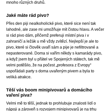
mnoho různých druhů.
Jaké máte rád pivo?
Přes den piji nealkoholické pivo, které sice není tak
lahodné, ale zase mi umožňuje mít čistou hlavu. A večer
si rád pivo dám, přičemž preferuji místní piva i v
zahraničí a ležák u mě vždy zvítězí. Nejlepší je ale to
pivo, které si člověk uvaří sám a pije je nefiltrované a
nepasterované. Doma si vařím někdy s kamarády pivo,
a když jsem byl u přátel ve Spojených státech, tak mě
velmi potěšilo, že na počest „profesora z Evropy“
uspořádali party s doma uvařeným pivem a byla to
veliká atrakce.
Těší vás boom minipivovarů a domácího
vaření piva?
Velmi mě to těší, jednak to prohlubuje znalosti lidí o
nápoji a zároveň s rozvojem minipivovarů je na trhu