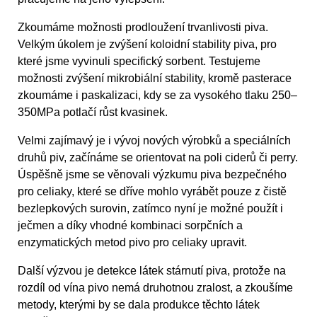
Zkoumáme možnosti prodloužení trvanlivosti piva.
Velkým úkolem je zvýšení koloidní stability piva, pro
které jsme vyvinuli specifický sorbent. Testujeme
možnosti zvýšení mikrobiální stability, kromě pasterace
zkoumáme i paskalizaci, kdy se za vysokého tlaku 250–
350MPa potlačí růst kvasinek.
Velmi zajímavý je i vývoj nových výrobků a speciálních
druhů piv, začínáme se orientovat na poli ciderů či perry.
Úspěšně jsme se věnovali výzkumu piva bezpečného
pro celiaky, které se dříve mohlo vyrábět pouze z čistě
bezlepkových surovin, zatímco nyní je možné použít i
ječmen a díky vhodné kombinaci sorpčních a
enzymatických metod pivo pro celiaky upravit.
Další výzvou je detekce látek stárnutí piva, protože na
rozdíl od vína pivo nemá druhotnou zralost, a zkoušíme
metody, kterými by se dala produkce těchto látek