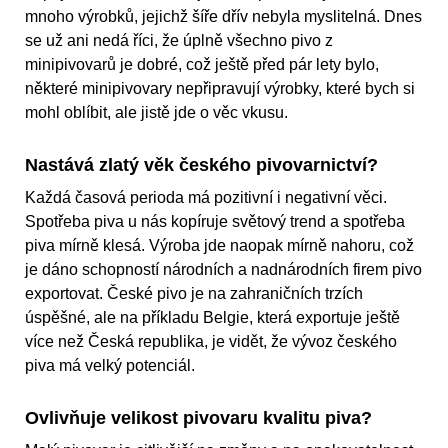
mnoho výrobků, jejichž šíře dřív nebyla myslitelná. Dnes
se už ani nedá říci, že úplně všechno pivo z
minipivovarů je dobré, což ještě před pár lety bylo,
některé minipivovary nepřipravují výrobky, které bych si
mohl oblíbit, ale jistě jde o věc vkusu.
Nastává zlatý věk českého pivovarnictví?
Každá časová perioda má pozitivní i negativní věci.
Spotřeba piva u nás kopíruje světový trend a spotřeba
piva mírně klesá. Výroba jde naopak mírně nahoru, což
je dáno schopností národních a nadnárodních firem pivo
exportovat. České pivo je na zahraničních trzích
úspěšné, ale na příkladu Belgie, která exportuje ještě
více než Česká republika, je vidět, že vývoz českého
piva má velký potenciál.
Ovlivňuje velikost pivovaru kvalitu piva?