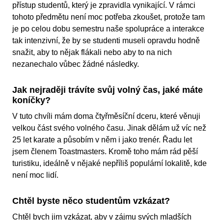
přístup studentů, který je zpravidla vynikající. V rámci
tohoto předmětu není moc potřeba zkoušet, protože tam
je po celou dobu semestru naše spolupráce a interakce
tak intenzivní, že by se studenti museli opravdu hodně
snažit, aby to nějak flákali nebo aby to na nich
nezanechalo vůbec žádné následky.
Jak nejraději trávíte svůj volný čas, jaké máte
koníčky?
V tuto chvíli mám doma čtyřměsíční dceru, které věnuji
velkou část svého volného času. Jinak dělám už víc než
25 let karate a působím v něm i jako trenér. Řadu let
jsem členem Toastmasters. Kromě toho mám rád pěší
turistiku, ideálně v nějaké nepříliš populární lokalitě, kde
není moc lidí.
Chtěl byste něco studentům vzkázat?
Chtěl bych jim vzkázat, aby v zájmu svých mladších