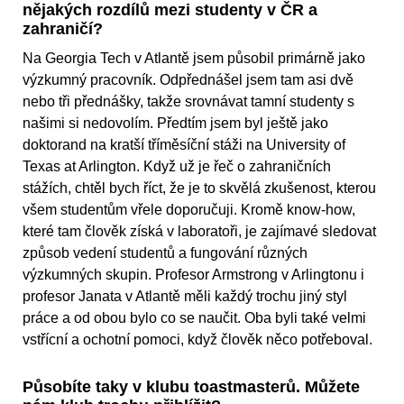
nějakých rozdílů mezi studenty v ČR a
zahraničí?
Na Georgia Tech v Atlantě jsem působil primárně jako
výzkumný pracovník. Odpřednášel jsem tam asi dvě
nebo tři přednášky, takže srovnávat tamní studenty s
našimi si nedovolím. Předtím jsem byl ještě jako
doktorand na kratší tříměsíční stáži na University of
Texas at Arlington. Když už je řeč o zahraničních
stážích, chtěl bych říct, že je to skvělá zkušenost, kterou
všem studentům vřele doporučuji. Kromě know-how,
které tam člověk získá v laboratoři, je zajímavé sledovat
způsob vedení studentů a fungování různých
výzkumných skupin. Profesor Armstrong v Arlingtonu i
profesor Janata v Atlantě měli každý trochu jiný styl
práce a od obou bylo co se naučit. Oba byli také velmi
vstřícní a ochotní pomoci, když člověk něco potřeboval.
Působíte taky v klubu toastmasterů. Můžete