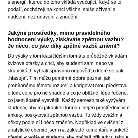
s energií, kterou do toho vkládá vyučující. Když se to
podaří, odcházejí na konci všichni spíše oživení a
nadšení, než unavení a znudění.
Jakými prostředky, mimo pravidelného
hodnocení výuky, získáváte zpětnou vazbu?
Je něco, co jste díky zpětné vazbě změnil?
Do výuky v tom klasičtějším formátu průběžně vkládám
kvízové otázky a chci, aby studenti sami nebo ve
skupinkách vybrali správnou odpověď, o které se pak
„hlasuje“. Tím můžu poměrně dobře poznat, jak
probíranému tématu rozumí, a korigovat mou představu
o tom, co je pro ně snadné a co je obtížné, lépe řečeno,
co jsem špatně vysvětlil. Každý semestr také vyzývám
studenty, aby mi jakoukoli formou, nejen prostřednictvím
ankety, poskytovali zpětnou vazbu. Tu vždy zvážím a
někdy podle ní i něco změním. Například ve cvičení z
analytické chemie jsem na základě komentáře v anketě
přestal vyvolávat studenty, aby počítali příklady u tabule.