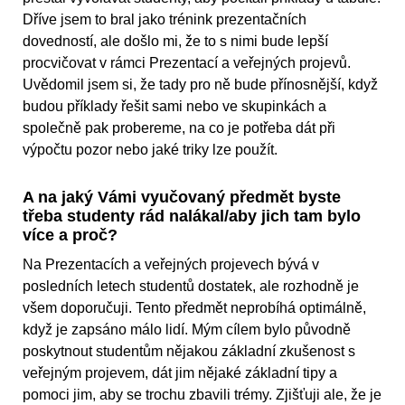
Dříve jsem to bral jako trénink prezentačních
dovedností, ale došlo mi, že to s nimi bude lepší
procvičovat v rámci Prezentací a veřejných projevů.
Uvědomil jsem si, že tady pro ně bude přínosnější, když
budou příklady řešit sami nebo ve skupinkách a
společně pak probereme, na co je potřeba dát při
výpočtu pozor nebo jaké triky lze použít.
A na jaký Vámi vyučovaný předmět byste
třeba studenty rád nalákal/aby jich tam bylo
více a proč?
Na Prezentacích a veřejných projevech bývá v
posledních letech studentů dostatek, ale rozhodně je
všem doporučuji. Tento předmět neprobíhá optimálně,
když je zapsáno málo lidí. Mým cílem bylo původně
poskytnout studentům nějakou základní zkušenost s
veřejným projevem, dát jim nějaké základní tipy a
pomoci jim, aby se trochu zbavili trémy. Zjišťuji ale, že je