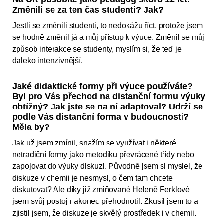
Změnili se za ten čas studenti? Jak?
Jestli se změnili studenti, to nedokážu říct, protože jsem
se hodně změnil já a můj přístup k výuce. Změnil se můj
způsob interakce se studenty, myslím si, že teď je
daleko intenzivnější.
Jaké didaktické formy při výuce používáte?
Byl pro Vás přechod na distanční formu výuky
obtížný? Jak jste se na ní adaptoval? Udrží se
podle Vás distanční forma v budoucnosti?
Měla by?
Jak už jsem zmínil, snažím se využívat i některé
netradiční formy jako metodiku převrácené třídy nebo
zapojovat do výuky diskuzi. Původně jsem si myslel, že
diskuze v chemii je nesmysl, o čem tam chcete
diskutovat? Ale díky již zmiňované Heleně Ferklové
jsem svůj postoj nakonec přehodnotil. Zkusil jsem to a
zjistil jsem, že diskuze je skvělý prostředek i v chemii.