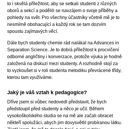
to i skvělá příležitost, aby se setkali studenti z různých
oborů a sekcí a podělili se navzájem o svoje příběhy a
pohledy na svět. Pro všechny účastníky včetně mě je to
nesmírně obohacující a každý rok se tam dozvím
spoustu zajímavých věcí.
Dále bych studenty chemie rád nalákal na Advances in
Separation Science. Je to dobrá příležitost k procvičení
odborné angličtiny i konverzace, protože výuka je hodně
založená na diskuzi mezi studenty. A rozhodně stojí za
to vyzkoušet si v roli studenta metodiku převrácené třídy,
kterou tam využíváme.
Jaký je váš vztah k pedagogice?
Dříve jsem si vůbec nedovedl představit, že bych
předstoupil před studenty a něco je učil. Během
vysokoškolského studia se na mě ale začali obracet
někteří spolužáci, abych jim dovysvětlil probíranou látku.