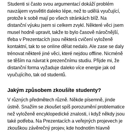
Studenti si často svou argumentací dokáží problém
navzájem vysvětlit daleko lépe, než to udělá vyučující,
protože k sobě mají po všech stránkách blíž. Na
distanční výuku jsem si celkem zvykl. Některé věci jsem
musel hodně upravit, takže to bylo časově náročnější,
třeba v Prezentacích jsou některá cvičení vyloženě
kontaktní, tak to se online dělat nedalo. Ale zase se daly
trénovat některé jiné věci, které nejdou offline. Nicméně
se těším na návrat k prezenčnímu studiu. Přijde mi, že
distanční forma vyžaduje daleko více energie jak od
vyučujícího, tak od studentů.
Jakým způsobem zkoušíte studenty?
V různých předmětech různě. Někde písemně, jinde
ústně. Snažím se zkoušet spíš porozumění problematice
než vyloženě encyklopedické znalosti, i když někdy jsou
také potřeba. Na Prezentacích a veřejných projevech je
zkouškou závěrečný projev, kde hodnotím hlavně