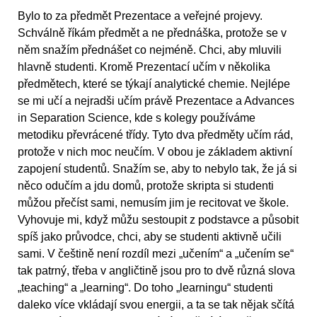
Bylo to za předmět Prezentace a veřejné projevy.
Schválně říkám předmět a ne přednáška, protože se v
něm snažím přednášet co nejméně. Chci, aby mluvili
hlavně studenti. Kromě Prezentací učím v několika
předmětech, které se týkají analytické chemie. Nejlépe
se mi učí a nejradši učím právě Prezentace a Advances
in Separation Science, kde s kolegy používáme
metodiku převrácené třídy. Tyto dva předměty učím rád,
protože v nich moc neučím. V obou je základem aktivní
zapojení studentů. Snažím se, aby to nebylo tak, že já si
něco odučím a jdu domů, protože skripta si studenti
můžou přečíst sami, nemusím jim je recitovat ve škole.
Vyhovuje mi, když můžu sestoupit z podstavce a působit
spíš jako průvodce, chci, aby se studenti aktivně učili
sami. V češtině není rozdíl mezi „učením“ a „učením se“
tak patrný, třeba v angličtině jsou pro to dvě různá slova
„teaching“ a „learning“. Do toho „learningu“ studenti
daleko více vkládají svou energii, a ta se tak nějak sčítá