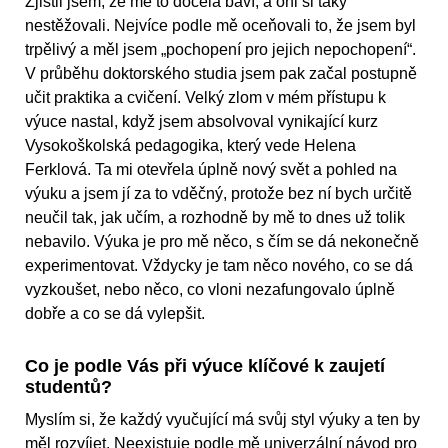
Zjistil jsem, že mě to docela baví, a oni si taky
nestěžovali. Nejvíce podle mě oceňovali to, že jsem byl
trpělivý a měl jsem „pochopení pro jejich nepochopení“.
V průběhu doktorského studia jsem pak začal postupně
učit praktika a cvičení. Velký zlom v mém přístupu k
výuce nastal, když jsem absolvoval vynikající kurz
Vysokoškolská pedagogika, který vede Helena
Ferklová. Ta mi otevřela úplně nový svět a pohled na
výuku a jsem jí za to vděčný, protože bez ní bych určitě
neučil tak, jak učím, a rozhodně by mě to dnes už tolik
nebavilo. Výuka je pro mě něco, s čím se dá nekonečně
experimentovat. Vždycky je tam něco nového, co se dá
vyzkoušet, nebo něco, co vloni nezafungovalo úplně
dobře a co se dá vylepšit.
Co je podle Vás při výuce klíčové k zaujetí
studentů?
Myslím si, že každý vyučující má svůj styl výuky a ten by
měl rozvíjet. Neexistuje podle mě univerzální návod pro