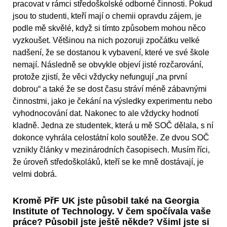
pracovat v rámci středoškolské odborné činnosti. Pokud
jsou to studenti, kteří mají o chemii opravdu zájem, je
podle mě skvělé, když si tímto způsobem mohou něco
vyzkoušet. Většinou na nich pozoruji zpočátku velké
nadšení, že se dostanou k vybavení, které ve své škole
nemají. Následně se obvykle objeví jisté rozčarování,
protože zjistí, že věci vždycky nefungují „na první
dobrou“ a také že se dost času stráví méně zábavnými
činnostmi, jako je čekání na výsledky experimentu nebo
vyhodnocování dat. Nakonec to ale vždycky hodnotí
kladně. Jedna ze studentek, která u mě SOČ dělala, s ní
dokonce vyhrála celostátní kolo soutěže. Ze dvou SOČ
vznikly články v mezinárodních časopisech. Musím říci,
že úroveň středoškoláků, kteří se ke mně dostávají, je
velmi dobrá.
Kromě PřF UK jste působil také na Georgia
Institute of Technology. V čem spočívala vaše
práce? Působil jste ještě někde? Všiml jste si