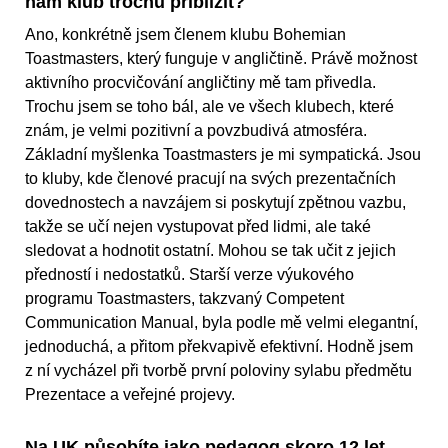
nám klub trochu přiblížit?
Ano, konkrétně jsem členem klubu Bohemian
Toastmasters, který funguje v angličtině. Právě možnost
aktivního procvičování angličtiny mě tam přivedla.
Trochu jsem se toho bál, ale ve všech klubech, které
znám, je velmi pozitivní a povzbudivá atmosféra.
Základní myšlenka Toastmasters je mi sympatická. Jsou
to kluby, kde členové pracují na svých prezentačních
dovednostech a navzájem si poskytují zpětnou vazbu,
takže se učí nejen vystupovat před lidmi, ale také
sledovat a hodnotit ostatní. Mohou se tak učit z jejich
předností i nedostatků. Starší verze výukového
programu Toastmasters, takzvaný Competent
Communication Manual, byla podle mě velmi elegantní,
jednoduchá, a přitom překvapivě efektivní. Hodně jsem
z ní vycházel při tvorbě první poloviny sylabu předmětu
Prezentace a veřejné projevy.
Na UK působíte jako pedagog skoro 12 let.