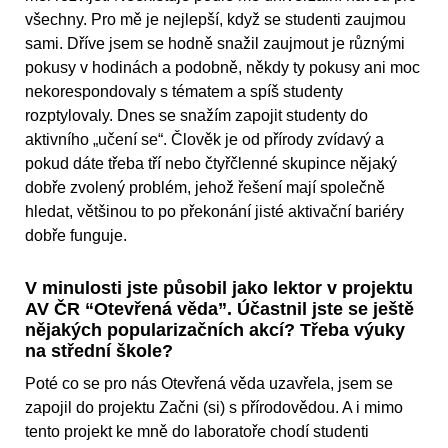
všechny. Pro mě je nejlepší, když se studenti zaujmou
sami. Dříve jsem se hodně snažil zaujmout je různými
pokusy v hodinách a podobně, někdy ty pokusy ani moc
nekorespondovaly s tématem a spíš studenty
rozptylovaly. Dnes se snažím zapojit studenty do
aktivního „učení se“. Člověk je od přírody zvídavý a
pokud dáte třeba tří nebo čtyřčlenné skupince nějaký
dobře zvolený problém, jehož řešení mají společně
hledat, většinou to po překonání jisté aktivační bariéry
dobře funguje.
V minulosti jste působil jako lektor v projektu
AV ČR “Otevřená věda”. Účastnil jste se ještě
nějakých popularizačních akcí? Třeba výuky
na střední škole?
Poté co se pro nás Otevřená věda uzavřela, jsem se
zapojil do projektu Začni (si) s přírodovědou. A i mimo
tento projekt ke mně do laboratoře chodí studenti