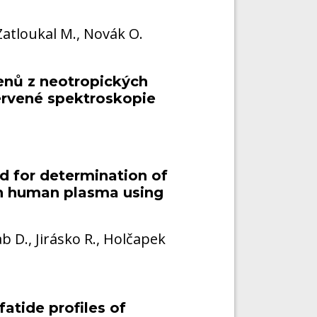
 Zatloukal M., Novák O.
penů z neotropických
ervené spektroskopie
od for determination of
 in human plasma using
 D., Jirásko R., Holčapek
atide profiles of