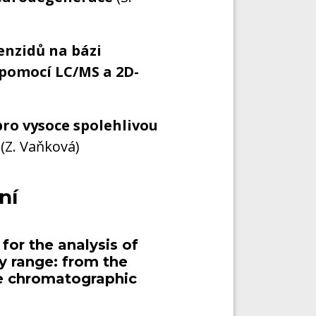
tenzidů na bázi
pomocí LC/MS a 2D-
pro vysoce spolehlivou
(Z. Vaňková)
ní
r the analysis of
y range: from the
he chromatographic