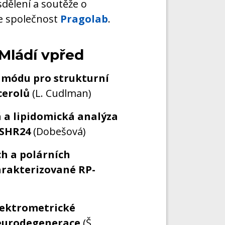
dělení a soutěže o
je společnost
Pragolab
.
 Mládí vpřed
m módu pro strukturní
cerolů
(L. Cudlman)
á a lipidomická analýza
 SHR24
(Dobešová)
ch a polárních
harakterizované RP-
pektrometrické
neurodegenerace
(Š.