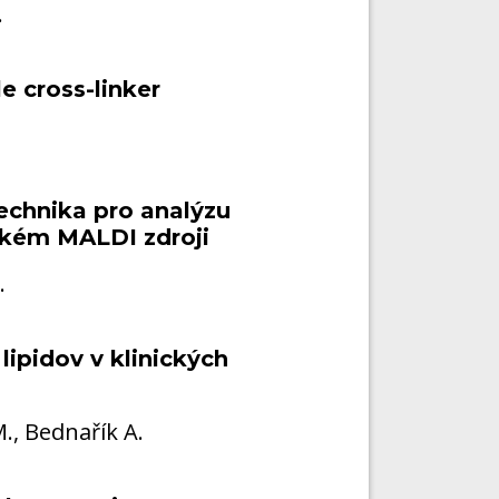
.
e cross-linker
echnika pro analýzu
ckém MALDI zdroji
.
ipidov v klinických
M., Bednařík A.