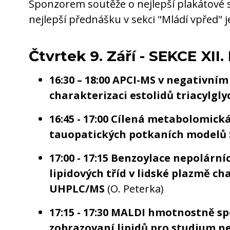
Sponzorem soutěže o nejlepší plakátové s
nejlepší přednášku v sekci "Mládí vpřed" 
Čtvrtek 9. Září - SEKCE XII.
16:30 – 18:00 APCI-MS v negativní
charakterizaci estolidů triacylgly
16:45 - 17:00 Cílená metabolomick
tauopatických potkaních modelů
17:00 - 17:15 Benzoylace nepolární
lipidových tříd v lidské plazmě c
UHPLC/MS
(O. Peterka)
17:15 - 17:30 MALDI hmotnostně s
zobrazovaní lipidů pro studium 