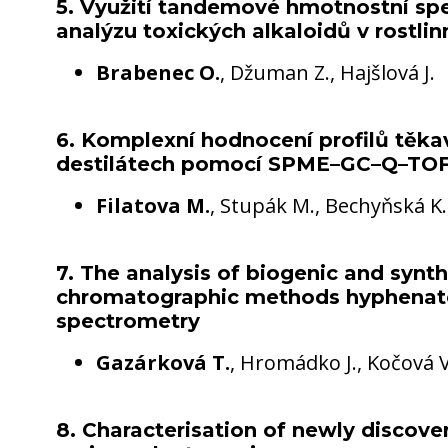
5. Využití tandemové hmotnostní sp
analýzu toxických alkaloidů v rostli
Brabenec O.
, Džuman Z., Hajšlová J.
6. Komplexní hodnocení profilů těka
destilátech pomocí SPME–GC–Q–TO
Filatova M.
, Stupák M., Bechyňská K.,
7. The analysis of biogenic and synth
chromatographic methods hyphenat
spectrometry
Gazárková T.
, Hromádko J., Kočová 
8. Characterisation of newly discov