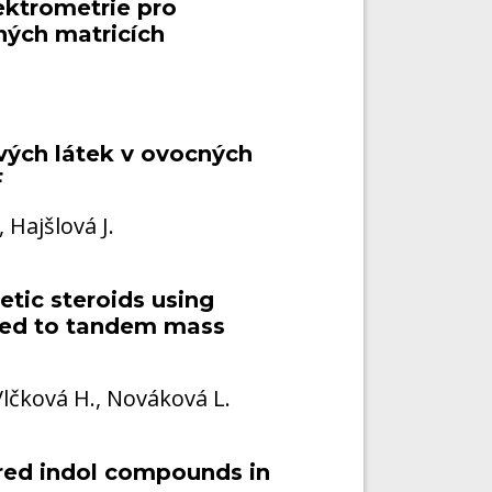
ektrometrie pro
nných matricích
vých látek v ovocných
F
 Hajšlová J.
etic steroids using
ed to tandem mass
Vlčková H., Nováková L.
ered indol compounds in