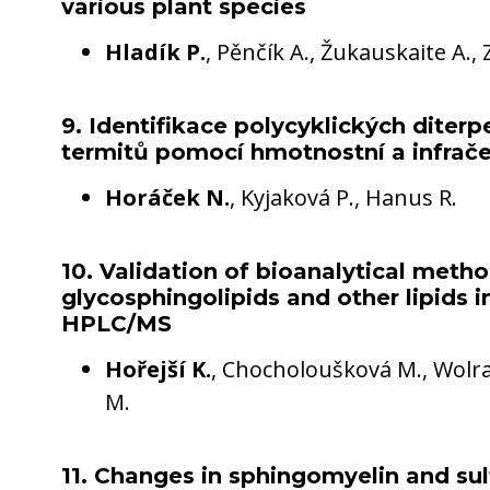
various plant species
Hladík P.
, Pěnčík A., Žukauskaite A.,
9. Identifikace polycyklických diter
termitů pomocí hmotnostní a infrač
Horáček N.
, Kyjaková P., Hanus R.
10. Validation of bioanalytical meth
glycosphingolipids and other lipids
HPLC/MS
Hořejší K.
, Chocholoušková M., Wolrab
M.
11. Changes in sphingomyelin and sulf