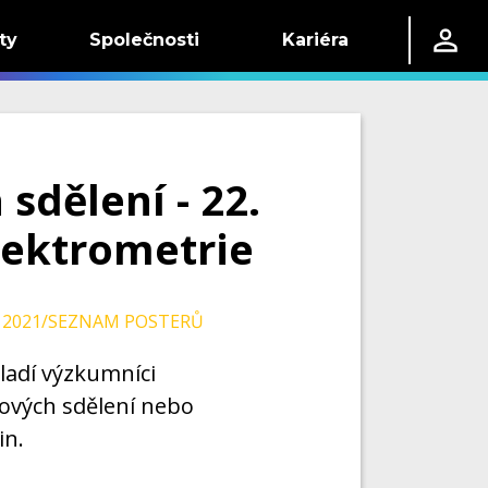
ty
Společnosti
Kariéra
sdělení - 22.
pektrometrie
S 2021/SEZNAM POSTERŮ
ladí výzkumníci
tových sdělení nebo
in.