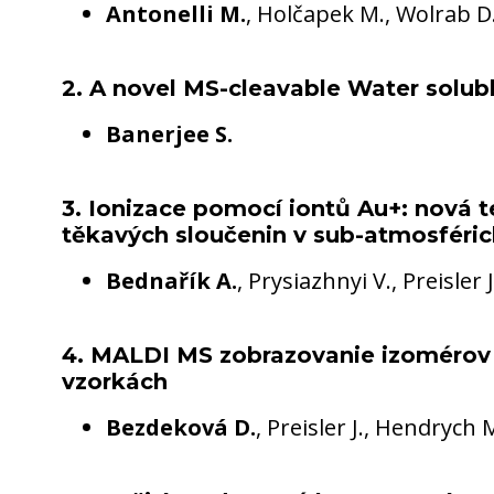
Antonelli M.
, Holčapek M., Wolrab D
2. A novel MS-cleavable Water solubl
Banerjee S.
3. Ionizace pomocí iontů Au+: nová t
těkavých sloučenin v sub-atmosféri
Bednařík A.
, Prysiazhnyi V., Preisler J
4. MALDI MS zobrazovanie izomérov l
vzorkách
Bezdeková D.
, Preisler J., Hendrych 