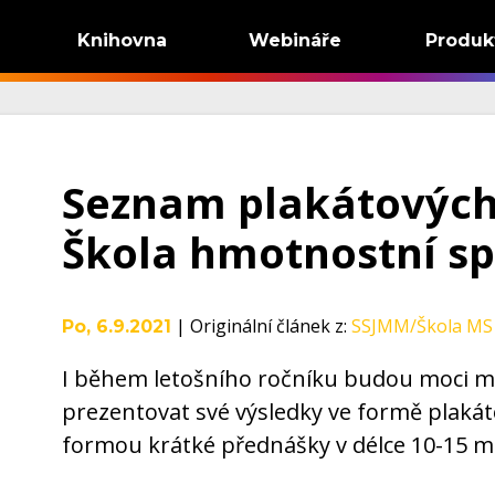
Knihovna
Webináře
Produk
Seznam plakátových 
Škola hmotnostní s
|
Originální článek z
:
SSJMM/Škola M
Po, 6.9.2021
I během letošního ročníku budou moci m
prezentovat své výsledky ve formě plaká
formou krátké přednášky v délce 10-15 m