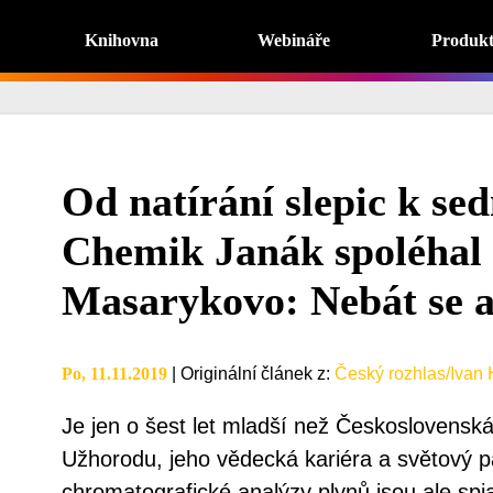
Knihovna
Webináře
Produk
Od natírání slepic k se
Chemik Janák spoléhal 
Masarykovo: Nebát se a
Po, 11.11.2019
|
Originální článek z
:
Český rozhlas/Ivan 
Je jen o šest let mladší než Československá 
Užhorodu, jeho vědecká kariéra a světový 
chromatografické analýzy plynů jsou ale spj