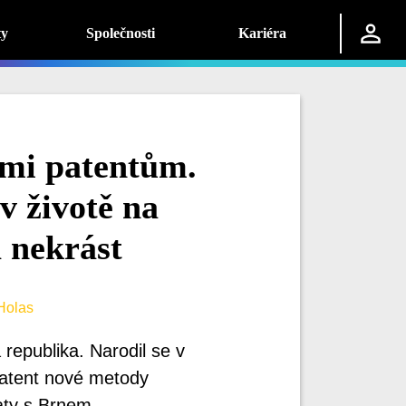
ty
Společnosti
Kariéra
dmi patentům.
v životě na
 nekrást
Holas
republika. Narodil se v
patent nové metody
aty s Brnem.