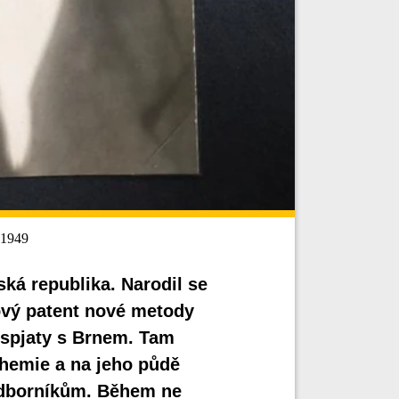
 1949
ská republika. Narodil se
ový patent nové metody
 spjaty s Brnem. Tam
chemie a na jeho půdě
odborníkům. Během ne