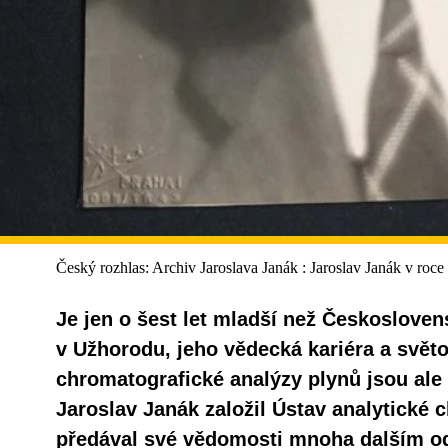
Český rozhlas: Archiv Jaroslava Janák : Jaroslav Janák v roce
Je jen o šest let mladší než Českosloven
v Užhorodu, jeho vědecká kariéra a svět
chromatografické analýzy plynů jsou ale
Jaroslav Janák založil Ústav analytické 
předával své vědomosti mnoha dalším 