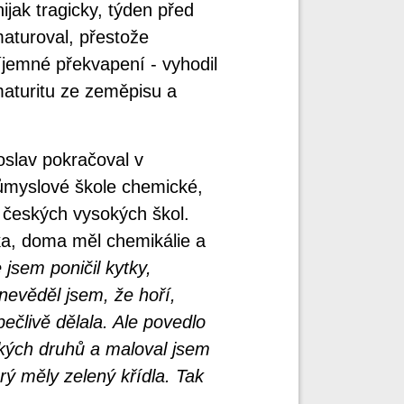
jak tragicky, týden před
aturoval, přestože
íjemné překvapení - vyhodil
aturitu ze zeměpisu a
oslav pokračoval v
růmyslové škole chemické,
 českých vysokých škol.
ka, doma měl chemikálie a
 jsem poničil kytky,
nevěděl jsem, že hoří,
pečlivě dělala. Ale povedlo
jakých druhů a maloval jsem
rý měly zelený křídla. Tak