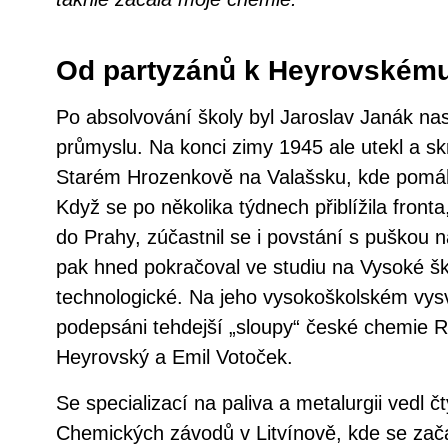
Od partyzánů k Heyrovském
Po absolvování školy byl Jaroslav Janák n
průmyslu. Na konci zimy 1945 ale utekl a sk
Starém Hrozenkově na Valašsku, kde pomáha
Když se po několika týdnech přiblížila fronta
do Prahy, zúčastnil se i povstání s puškou
pak hned pokračoval ve studiu na Vysoké š
technologické. Na jeho vysokoškolském vys
podepsáni tehdejší „sloupy“ české chemie Ru
Heyrovský a Emil Votoček.
Se specializací na paliva a metalurgii vedl čt
Chemických závodů v Litvínově, kde se zača