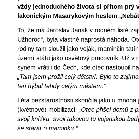
vždy jednoduchého života si přitom prý 
lakonickým Masarykovým heslem „Nebát 
To, že má Jaroslav Janák v rodném listě za
Užhorod“, byla vlastně naprostá náhoda. Ote
rodiny tam sloužil jako voják, maminčin tatí
území státu jako osvětový pracovník. Už v r
synem vrátili do Čech, kde otec nastoupil na
„Tam jsem prožil celý dětství. Bylo to zajím
ten hýbal tehdy celým městem.“
Léta bezstarostnosti skončila jako u mnoha j
(květnové) mobilizaci.
„Otec přišel domů z pr
svoji knížku, svoji takovou tu vojenskou be
se starat o maminku.“