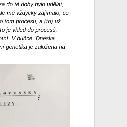
za do té doby bylo udělat,
. Ale mě vždycky zajímalo, co
t o tom procesu, a (to) už
To je vhled do procesů,
votní. V buňce. Dneska
ní genetika je založena na