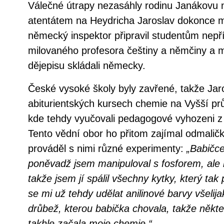
Válečné útrapy nezasáhly rodinu Janákovu ni
atentátem na Heydricha Jaroslav dokonce m
německý inspektor připravil studentům nepř
milovaného profesora češtiny a němčiny a m
dějepisu skládali německy.
České vysoké školy byly zavřené, takže Jar
abiturientských kursech chemie na Vyšší p
kde tehdy vyučovali pedagogové vyhozeni z
Tento vědní obor ho přitom zajímal odmalič
prováděl s nimi různé experimenty:
„Babičce
poněvadž jsem manipuloval s fosforem, ale 
takže jsem jí spálil všechny kytky, který tak 
se mi už tehdy udělat anilinové barvy všeli
drůbež, kterou babička chovala, takže někte
takhle začala moje chemie.“