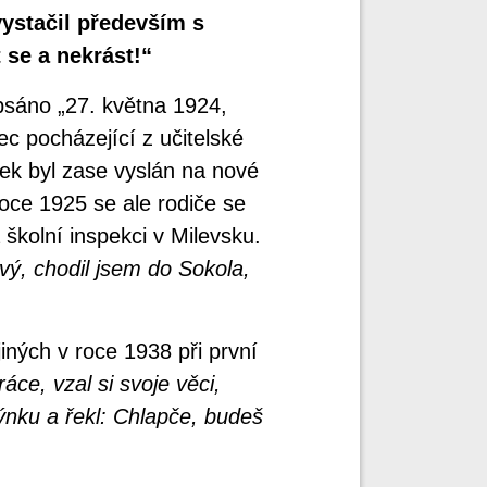
vystačil především s
se a nekrást!“
psáno „27. května 1924,
c pocházející z učitelské
nek byl zase vyslán na nové
oce 1925 se ale rodiče se
 školní inspekci v Milevsku.
avý, chodil jsem do Sokola,
iných v roce 1938 při první
áce, vzal si svoje věci,
dýnku a řekl: Chlapče, budeš