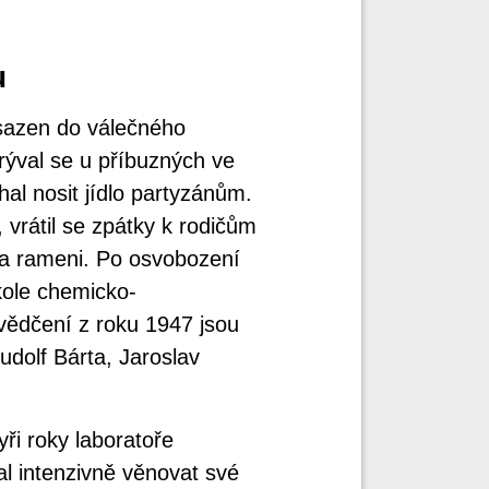
u
asazen do válečného
rýval se u příbuzných ve
l nosit jídlo partyzánům.
, vrátil se zpátky k rodičům
 na rameni. Po osvobození
kole chemicko-
vědčení z roku 1947 jsou
dolf Bárta, Jaroslav
yři roky laboratoře
l intenzivně věnovat své