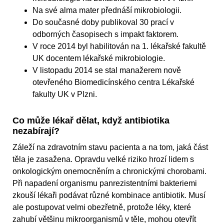
Na své alma mater přednáší mikrobiologii.
Do současné doby publikoval 30 prací v
odborných časopisech s impakt faktorem.
V roce 2014 byl habilitován na 1. lékařské fakultě
UK docentem lékařské mikrobiologie.
V listopadu 2014 se stal manažerem nově
otevřeného Biomedicínského centra Lékařské
fakulty UK v Plzni.
Co může lékař dělat, když antibiotika
nezabírají?
Záleží na zdravotním stavu pacienta a na tom, jaká část
těla je zasažena. Opravdu velké riziko hrozí lidem s
onkologickým onemocněním a chronickými chorobami.
Při napadení organismu panrezistentními bakteriemi
zkouší lékaři podávat různé kombinace antibiotik. Musí
ale postupovat velmi obezřetně, protože léky, které
zahubí většinu mikroorganismů v těle, mohou otevřít