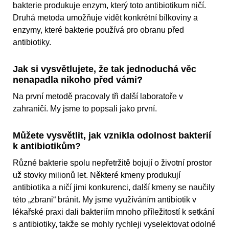
bakterie produkuje enzym, který toto antibiotikum ničí.
Druhá metoda umožňuje vidět konkrétní bílkoviny a
enzymy, které bakterie používá pro obranu před
antibiotiky.
Jak si vysvětlujete, že tak jednoduchá věc
nenapadla nikoho před vámi?
Na první metodě pracovaly tři další laboratoře v
zahraničí. My jsme to popsali jako první.
Můžete vysvětlit, jak vznikla odolnost bakterií
k antibiotikům?
Různé bakterie spolu nepřetržitě bojují o životní prostor
už stovky milionů let. Některé kmeny produkují
antibiotika a ničí jimi konkurenci, další kmeny se naučily
této „zbrani“ bránit. My jsme využíváním antibiotik v
lékařské praxi dali bakteriím mnoho příležitostí k setkání
s antibiotiky, takže se mohly rychleji vyselektovat odolné