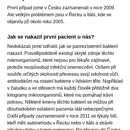
První případ jsme v Česku zaznamenali v roce 2009.
Ale velkým problémem jsou v Řecku a Itálii, kde se
objevily již okolo roku 2005.
Jak se nakazil první pacient u nás?
Nedokázali jsme odhalit, jak se panrezistentní bakterií
nakazil. Pravděpodobně existují skryté zdroje těchto
mikroorganismů, které nejsou pro lékaře zajímavé,
protože nezpůsobují infekční onemocnění. Ovšem při
souhře určitých okolností přenesou svojí odolnost vůči
antibiotikům na ostatní bakterie v lidském těle. Například
v žaludku a ve střevech má každý člověk přibližně dva
kilogramy mikroorganismů, které mu pomáhají trávit
potravu. Některé kmeny těchto bakterií se můžou při
dlouhodobém oslabení pacienta stát nebezpečnými.
Další případy zaznamenané v roce 2011 se týkaly lidí,
kteří měli autonehodu v Řecku nebo v Itálii a strávili
nějakou dobu v tamní nemocnici. Po převozu do Česka