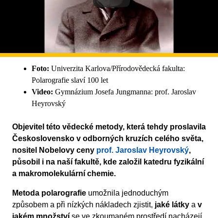
Foto:
Univerzita Karlova/Přírodovědecká fakulta:
Polarografie slaví 100 let
Video:
Gymnázium Josefa Jungmanna: prof. Jaroslav
Heyrovský
Objevitel této vědecké metody, která tehdy proslavila
Československo v odborných kruzích celého světa,
nositel Nobelovy ceny
prof. Jaroslav Heyrovský
,
působil i na naší fakultě, kde založil katedru fyzikální
a makromolekulární chemie.
Metoda polarografie
umožnila jednoduchým
způsobem a při nízkých nákladech zjistit,
jaké látky
a
v
jakém množství
se ve zkoumaném prostředí nacházejí.