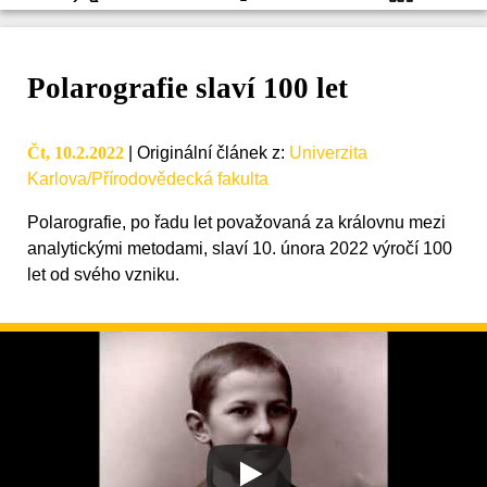
Polarografie slaví 100 let
Čt, 10.2.2022
|
Originální článek z
:
Univerzita
Karlova/Přírodovědecká fakulta
Polarografie, po řadu let považovaná za královnu mezi
analytickými metodami, slaví 10. února 2022 výročí 100
let od svého vzniku.