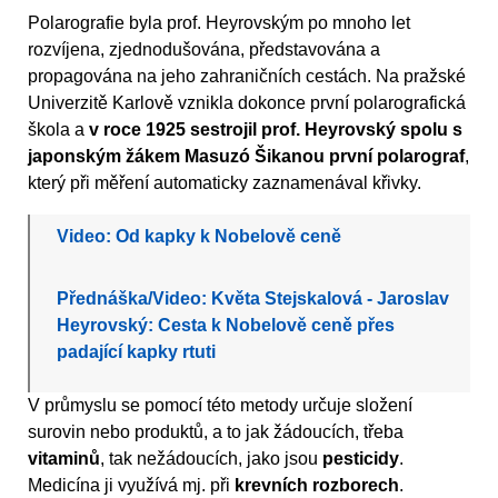
Polarografie byla prof. Heyrovským po mnoho let
rozvíjena, zjednodušována, představována a
propagována na jeho zahraničních cestách. Na pražské
Univerzitě Karlově vznikla dokonce první polarografická
škola a
v roce 1925 sestrojil prof. Heyrovský spolu s
japonským žákem Masuzó Šikanou první polarograf
,
který při měření automaticky zaznamenával křivky.
Video: Od kapky k Nobelově ceně
Přednáška/Video: Květa Stejskalová - Jaroslav
Heyrovský: Cesta k Nobelově ceně přes
padající kapky rtuti
V průmyslu se pomocí této metody určuje složení
surovin nebo produktů, a to jak žádoucích, třeba
vitaminů
, tak nežádoucích, jako jsou
pesticidy
.
Medicína ji využívá mj. při
krevních rozborech
.