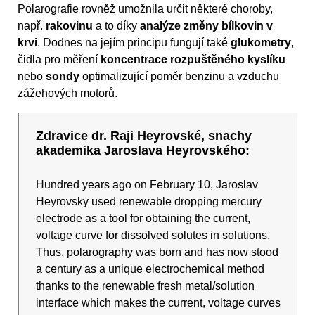
Polarografie rovněž umožnila určit některé choroby,
např.
rakovinu
a to díky
analýze změny bílkovin v
krvi
. Dodnes na jejím principu fungují také
glukometry
,
čidla pro měření
koncentrace rozpuštěného kyslíku
nebo
sondy
optimalizující poměr benzinu a vzduchu
zážehových motorů.
Zdravice dr. Raji Heyrovské, snachy
akademika Jaroslava Heyrovského:
Hundred years ago on February 10, Jaroslav
Heyrovsky used renewable dropping mercury
electrode as a tool for obtaining the current,
voltage curve for dissolved solutes in solutions.
Thus, polarography was born and has now stood
a century as a unique electrochemical method
thanks to the renewable fresh metal/solution
interface which makes the current, voltage curves