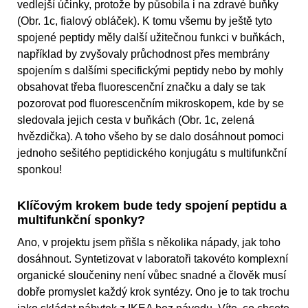
vedlejší účinky, protože by působila i na zdravé buňky
(Obr. 1c, fialový obláček). K tomu všemu by ještě tyto
spojené peptidy měly další užitečnou funkci v buňkách,
například by zvyšovaly průchodnost přes membrány
spojením s dalšími specifickými peptidy nebo by mohly
obsahovat třeba fluorescenční značku a daly se tak
pozorovat pod fluorescenčním mikroskopem, kde by se
sledovala jejich cesta v buňkách (Obr. 1c, zelená
hvězdička). A toho všeho by se dalo dosáhnout pomoci
jednoho sešitého peptidického konjugátu s multifunkční
sponkou!
Klíčovým krokem bude tedy spojení peptidu a
multifunkční sponky?
Ano, v projektu jsem přišla s několika nápady, jak toho
dosáhnout. Syntetizovat v laboratoři takovéto komplexní
organické sloučeniny není vůbec snadné a člověk musí
dobře promyslet každý krok syntézy. Ono je to tak trochu