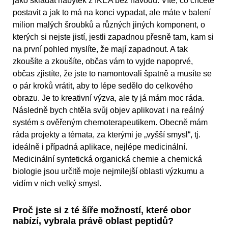
jako skládat nábytek z IKEA bez návodu. Víte, co chcete
postavit a jak to má na konci vypadat, ale máte v balení
milion malých šroubků a různých jiných komponent, o
kterých si nejste jistí, jestli zapadnou přesně tam, kam si
na první pohled myslíte, že mají zapadnout. A tak
zkoušíte a zkoušíte, občas vám to vyjde napoprvé,
občas zjistíte, že jste to namontovali špatně a musíte se
o pár kroků vrátit, aby to lépe sedělo do celkového
obrazu. Je to kreativní výzva, ale ty já mám moc ráda.
Následně bych chtěla svůj objev aplikovat i na reálný
systém s ověřeným chemoterapeutikem. Obecně mám
ráda projekty a témata, za kterými je „vyšší smysl“, tj.
ideálně i případná aplikace, nejlépe medicinální.
Medicinální syntetická organická chemie a chemická
biologie jsou určitě moje nejmilejší oblasti výzkumu a
vidím v nich velký smysl.
Proč jste si z té šíře možností, které obor
nabízí, vybrala právě oblast peptidů?