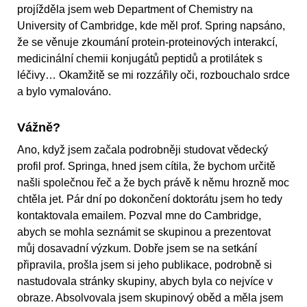
projížděla jsem web Department of Chemistry na
University of Cambridge, kde měl prof. Spring napsáno,
že se věnuje zkoumání protein-proteinových interakcí,
medicinální chemii konjugátů peptidů a protilátek s
léčivy… Okamžitě se mi rozzářily oči, rozbouchalo srdce
a bylo vymalováno.
Vážně?
Ano, když jsem začala podrobněji studovat vědecký
profil prof. Springa, hned jsem cítila, že bychom určitě
našli společnou řeč a že bych právě k němu hrozně moc
chtěla jet. Pár dní po dokončení doktorátu jsem ho tedy
kontaktovala emailem. Pozval mne do Cambridge,
abych se mohla seznámit se skupinou a prezentovat
můj dosavadní výzkum. Dobře jsem se na setkání
připravila, prošla jsem si jeho publikace, podrobně si
nastudovala stránky skupiny, abych byla co nejvíce v
obraze. Absolvovala jsem skupinový oběd a měla jsem