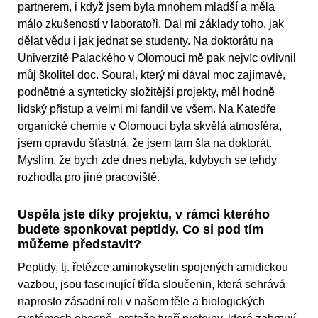
partnerem, i když jsem byla mnohem mladší a měla
málo zkušeností v laboratoři. Dal mi základy toho, jak
dělat vědu i jak jednat se studenty. Na doktorátu na
Univerzitě Palackého v Olomouci mě pak nejvíc ovlivnil
můj školitel doc. Soural, který mi dával moc zajímavé,
podnětné a synteticky složitější projekty, měl hodně
lidský přístup a velmi mi fandil ve všem. Na Katedře
organické chemie v Olomouci byla skvělá atmosféra,
jsem opravdu šťastná, že jsem tam šla na doktorát.
Myslím, že bych zde dnes nebyla, kdybych se tehdy
rozhodla pro jiné pracoviště.
Uspěla jste díky projektu, v rámci kterého
budete sponkovat peptidy. Co si pod tím
můžeme představit?
Peptidy, tj. řetězce aminokyselin spojených amidickou
vazbou, jsou fascinující třída sloučenin, která sehrává
naprosto zásadní roli v našem těle a biologických