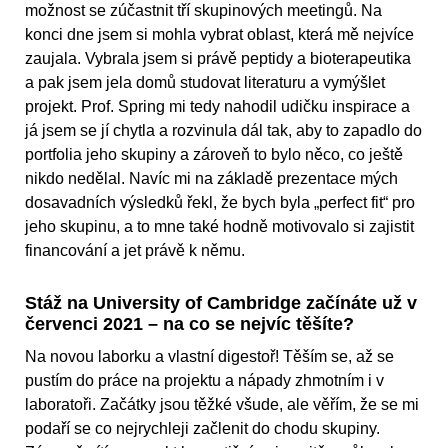
možnost se zúčastnit tří skupinových meetingů. Na
konci dne jsem si mohla vybrat oblast, která mě nejvíce
zaujala. Vybrala jsem si právě peptidy a bioterapeutika
a pak jsem jela domů studovat literaturu a vymýšlet
projekt. Prof. Spring mi tedy nahodil udičku inspirace a
já jsem se jí chytla a rozvinula dál tak, aby to zapadlo do
portfolia jeho skupiny a zároveň to bylo něco, co ještě
nikdo nedělal. Navíc mi na základě prezentace mých
dosavadních výsledků řekl, že bych byla „perfect fit“ pro
jeho skupinu, a to mne také hodně motivovalo si zajistit
financování a jet právě k němu.
Stáž na University of Cambridge začínáte už v
červenci 2021 – na co se nejvíc těšíte?
Na novou laborku a vlastní digestoř! Těším se, až se
pustím do práce na projektu a nápady zhmotním i v
laboratoři. Začátky jsou těžké všude, ale věřím, že se mi
podaří se co nejrychleji začlenit do chodu skupiny.