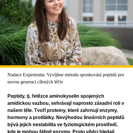
Nadace Experientia: Vyvíjíme metodu sponkování peptidů pro
novou generaci cílených léčiv
Peptidy, tj. řetězce aminokyselin spojených
amidickou vazbou, sehrávají naprosto zásadní roli v
našem těle. Tvoří proteiny, které zahrnují enzymy,
hormony a protilátky. Nevýhodou lineárních peptidů
bývá jejich nestabilita ve fyziologickém prostředí,
kde je mohou štěpit enzymy. Proto vědci hledají