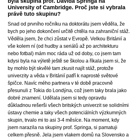
byla skupina prof. Davida Springa na
University of Cambridge. Proč jste si vybrala
právě tuto skupinu?
Snad od prvního ročníku na doktorátu jsem věděla, že
bych po jeho dokončení určitě chtěla na zahraniční stáž.
Věděla jsem, že chci zůstat v Evropě. Velkou Británií a
vše kolem ní (od hudby a seriálů až po architekturu
nebo fotbal) mám moc ráda už od doby, co jsem tam
kdysi byla na výletě ještě se školou a říkala jsem si, že
by mohlo být skvělé tam zkusit najít stáž, protože
univerzity a věda v Británií patří k naprosté světové
špičce. Navíc mého partnera v té době pracovně
přesunuli z Tokia do Londýna, což jsem taky brala jako
dobré znamení. Udělala jsem si tedy opravdu
důkladnou rešerši všech britských univerzit se solidními
ústavy chemie a taky všech potenciálních výzkumných
skupin, trvalo mi to asi 3-4 měsíce. Na moment, kdy
jsem narazila na skupiny prof. Springa, si pamatuji
celkem přesně. Jela jsem vlakem domů na Slovensko a