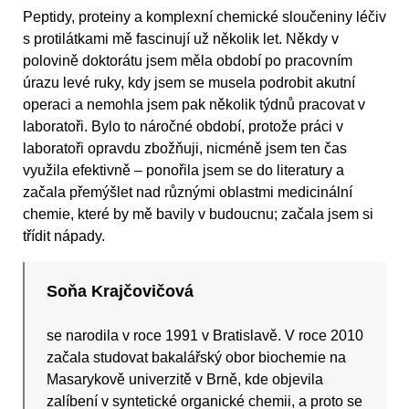
Peptidy, proteiny a komplexní chemické sloučeniny léčiv
s protilátkami mě fascinují už několik let. Někdy v
polovině doktorátu jsem měla období po pracovním
úrazu levé ruky, kdy jsem se musela podrobit akutní
operaci a nemohla jsem pak několik týdnů pracovat v
laboratoři. Bylo to náročné období, protože práci v
laboratoři opravdu zbožňuji, nicméně jsem ten čas
využila efektivně – ponořila jsem se do literatury a
začala přemýšlet nad různými oblastmi medicinální
chemie, které by mě bavily v budoucnu; začala jsem si
třídit nápady.
Soňa Krajčovičová
se narodila v roce 1991 v Bratislavě. V roce 2010
začala studovat bakalářský obor biochemie na
Masarykově univerzitě v Brně, kde objevila
zalíbení v syntetické organické chemii, a proto se