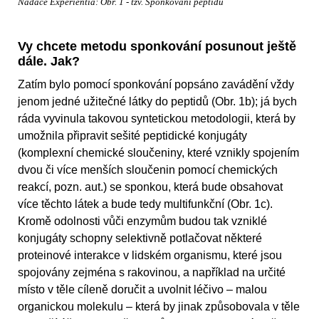
Nadace Experientia: Obr. 1 - tzv. Sponkování peptidů
Vy chcete metodu sponkování posunout ještě
dále. Jak?
Zatím bylo pomocí sponkování popsáno zavádění vždy
jenom jedné užitečné látky do peptidů (Obr. 1b); já bych
ráda vyvinula takovou syntetickou metodologii, která by
umožnila připravit sešité peptidické konjugáty
(komplexní chemické sloučeniny, které vznikly spojením
dvou či více menších sloučenin pomocí chemických
reakcí, pozn. aut.) se sponkou, která bude obsahovat
více těchto látek a bude tedy multifunkční (Obr. 1c).
Kromě odolnosti vůči enzymům budou tak vzniklé
konjugáty schopny selektivně potlačovat některé
proteinové interakce v lidském organismu, které jsou
spojovány zejména s rakovinou, a například na určité
místo v těle cíleně doručit a uvolnit léčivo – malou
organickou molekulu – která by jinak způsobovala v těle