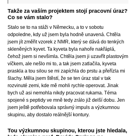
Takže za vaším projektem stojí pracovní úraz?
Co se vám stalo?
Stalo se to na stáži v Německu, a to v sobotu
odpoledne, kdy už jsem byla hodně unavená. Chtěla
jsem jít změřit vzorek z NMR, který se dává do tenkých
skleněných kyvet. Ta kyveta byla nahoře nakřáplá,
čehož jsem si nevšimla. Chtěla jsem ji uzavřít plastovým
víčkem, ale nešlo mi to, a tak jsem zatlačila, kyveta
praskla a tou silou se mi zapíchla do prstu a přeřízla mi
šlachy. Měla jsem štěstí, že se ten úraz stal v tak
rozvinuté zemi, kde mě mohli rychle operovat. Jinak
bych už asi nemohla nikdy pracovat rukama. Téma
spojené s peptidy ve mně tedy zrálo již delší dobu. Jen
jsem ještě potřebovala správný impuls a výzkumnou
skupinu, aby dostalo reálnější kontury.
Tou výzkumnou skupinou, kterou jste hledala,