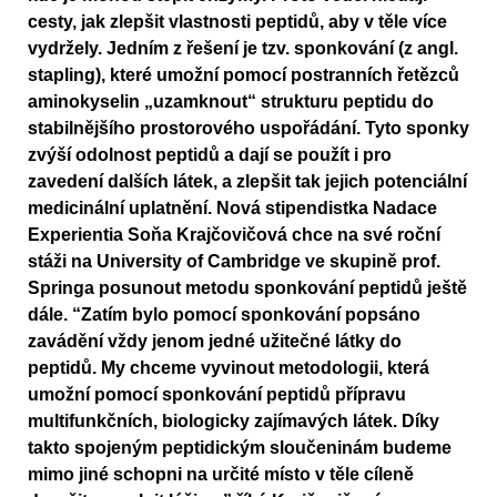
cesty, jak zlepšit vlastnosti peptidů, aby v těle více
vydržely. Jedním z řešení je tzv. sponkování (z angl.
stapling), které umožní pomocí postranních řetězců
aminokyselin „uzamknout“ strukturu peptidu do
stabilnějšího prostorového uspořádání. Tyto sponky
zvýší odolnost peptidů a dají se použít i pro
zavedení dalších látek, a zlepšit tak jejich potenciální
medicinální uplatnění. Nová stipendistka Nadace
Experientia Soňa Krajčovičová chce na své roční
stáži na University of Cambridge ve skupině prof.
Springa posunout metodu sponkování peptidů ještě
dále. “Zatím bylo pomocí sponkování popsáno
zavádění vždy jenom jedné užitečné látky do
peptidů. My chceme vyvinout metodologii, která
umožní pomocí sponkování peptidů přípravu
multifunkčních, biologicky zajímavých látek. Díky
takto spojeným peptidickým sloučeninám budeme
mimo jiné schopni na určité místo v těle cíleně