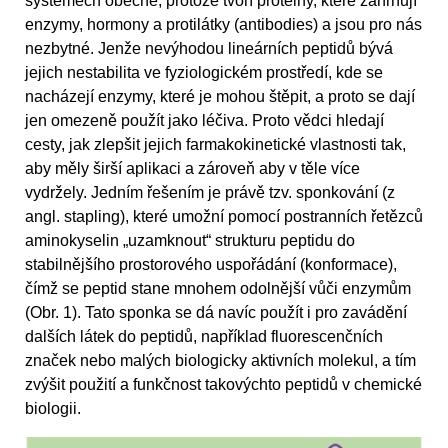
systémech obecně, protože tvoří proteiny, které zahrnují
enzymy, hormony a protilátky (antibodies) a jsou pro nás
nezbytné. Jenže nevýhodou lineárních peptidů bývá
jejich nestabilita ve fyziologickém prostředí, kde se
nacházejí enzymy, které je mohou štěpit, a proto se dají
jen omezeně použít jako léčiva. Proto vědci hledají
cesty, jak zlepšit jejich farmakokinetické vlastnosti tak,
aby měly širší aplikaci a zároveň aby v těle více
vydržely. Jedním řešením je právě tzv. sponkování (z
angl. stapling), které umožní pomocí postranních řetězců
aminokyselin „uzamknout“ strukturu peptidu do
stabilnějšího prostorového uspořádání (konformace),
čímž se peptid stane mnohem odolnější vůči enzymům
(Obr. 1). Tato sponka se dá navíc použít i pro zavádění
dalších látek do peptidů, například fluorescenčních
značek nebo malých biologicky aktivních molekul, a tím
zvýšit použití a funkčnost takovýchto peptidů v chemické
biologii.