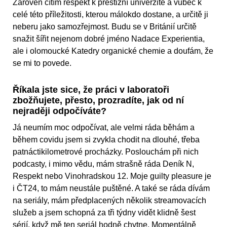
Zároveň cítím respekt k prestižní univerzitě a vůbec k
celé této příležitosti, kterou málokdo dostane, a určitě ji
neberu jako samozřejmost. Budu se v Británií určitě
snažit šířit nejenom dobré jméno Nadace Experientia,
ale i olomoucké Katedry organické chemie a doufám, že
se mi to povede.
Říkala jste sice, že práci v laboratoři
zbožňujete, přesto, prozradíte, jak od ní
nejraději odpočíváte?
Já neumím moc odpočívat, ale velmi ráda běhám a
během covidu jsem si zvykla chodit na dlouhé, třeba
patnáctikilometrové procházky. Poslouchám při nich
podcasty, i mimo vědu, mám strašně ráda Deník N,
Respekt nebo Vinohradskou 12. Moje guilty pleasure je
i ČT24, to mám neustále puštěné. A také se ráda dívám
na seriály, mám předplacených několik streamovacích
služeb a jsem schopná za tři týdny vidět klidně šest
sérií, když mě ten seriál hodně chytne. Momentálně