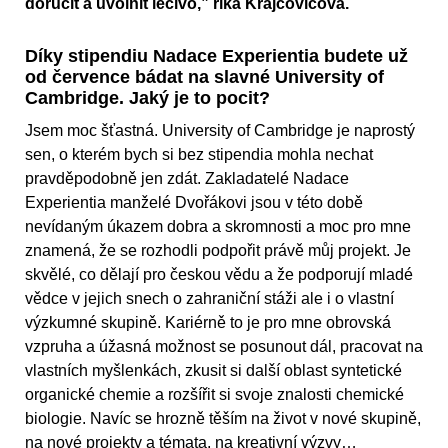
doručit a uvolnit léčivo,” říká Krajčovičová.
Díky stipendiu Nadace Experientia budete už
od července bádat na slavné University of
Cambridge. Jaký je to pocit?
Jsem moc šťastná. University of Cambridge je naprostý
sen, o kterém bych si bez stipendia mohla nechat
pravděpodobně jen zdát. Zakladatelé Nadace
Experientia manželé Dvořákovi jsou v této době
nevídaným úkazem dobra a skromnosti a moc pro mne
znamená, že se rozhodli podpořit právě můj projekt. Je
skvělé, co dělají pro českou vědu a že podporují mladé
vědce v jejich snech o zahraniční stáži ale i o vlastní
výzkumné skupině. Kariérně to je pro mne obrovská
vzpruha a úžasná možnost se posunout dál, pracovat na
vlastních myšlenkách, zkusit si další oblast syntetické
organické chemie a rozšířit si svoje znalosti chemické
biologie. Navíc se hrozně těším na život v nové skupině,
na nové projekty a témata, na kreativní výzvy…