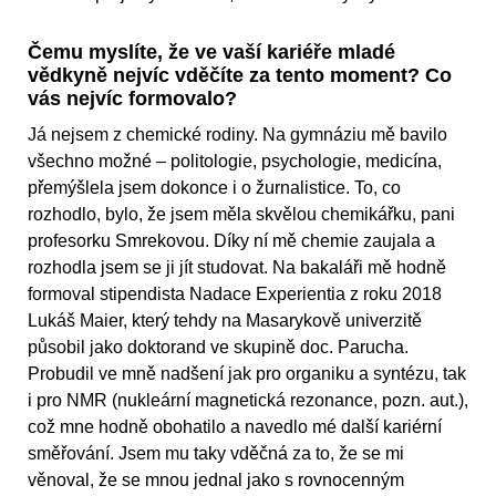
Čemu myslíte, že ve vaší kariéře mladé
vědkyně nejvíc vděčíte za tento moment? Co
vás nejvíc formovalo?
Já nejsem z chemické rodiny. Na gymnáziu mě bavilo
všechno možné – politologie, psychologie, medicína,
přemýšlela jsem dokonce i o žurnalistice. To, co
rozhodlo, bylo, že jsem měla skvělou chemikářku, pani
profesorku Smrekovou. Díky ní mě chemie zaujala a
rozhodla jsem se ji jít studovat. Na bakaláři mě hodně
formoval stipendista Nadace Experientia z roku 2018
Lukáš Maier, který tehdy na Masarykově univerzitě
působil jako doktorand ve skupině doc. Parucha.
Probudil ve mně nadšení jak pro organiku a syntézu, tak
i pro NMR (nukleární magnetická rezonance, pozn. aut.),
což mne hodně obohatilo a navedlo mé další kariérní
směřování. Jsem mu taky vděčná za to, že se mi
věnoval, že se mnou jednal jako s rovnocenným