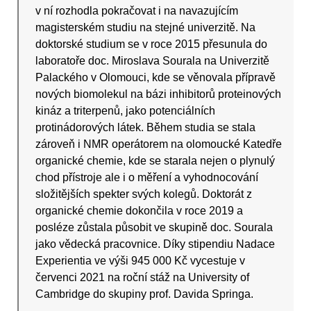
v ní rozhodla pokračovat i na navazujícím
magisterském studiu na stejné univerzitě. Na
doktorské studium se v roce 2015 přesunula do
laboratoře doc. Miroslava Sourala na Univerzitě
Palackého v Olomouci, kde se věnovala přípravě
nových biomolekul na bázi inhibitorů proteinových
kináz a triterpenů, jako potenciálních
protinádorových látek. Během studia se stala
zároveň i NMR operátorem na olomoucké Katedře
organické chemie, kde se starala nejen o plynulý
chod přístroje ale i o měření a vyhodnocování
složitějších spekter svých kolegů. Doktorát z
organické chemie dokončila v roce 2019 a
posléze zůstala působit ve skupině doc. Sourala
jako vědecká pracovnice. Díky stipendiu Nadace
Experientia ve výši 945 000 Kč vycestuje v
červenci 2021 na roční stáž na University of
Cambridge do skupiny prof. Davida Springa.