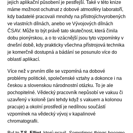
jejich aplikační působení je pestřejší. Také v této knize
máme možnost ochutnat z dobové atmosféry laboratoří,
kdy badatelé pracovali mnohdy na přístrojíchvyrobených
ve vlastních dílnách, anebo ve Vývojových dílnách
ČSAV. Může to být právě tato skutečnost, která činila
dobu pionýrskou, a o to vzácnější jsou tyto vzpomínky v
dnešní době, kdy prakticky všechna přístrojová technika
je komerčně dostupná a bádání se posunulo více do
oblastí aplikací.
Více než v prvním díle se vzpomíná na dobové
problémy politické, společenské vztahy a dokonce i na
českou a slovenskou národnostní otázku. To je ale
pochopitelné. Vědecký pracovník nepůsobí ve vakuu či
uzavřený v koloně (ani tehdy když s vakuem a kolonou
pracuje) a okolní prostředí je nedílnou součástí
vzpomínek na vědecký vývoj v kapalinové
chromatografii.
Byl to
T.S. Elliot
, který pravil
„Sometimes things become