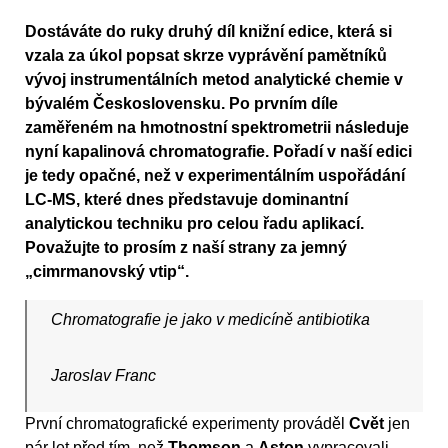
Dostáváte do ruky druhý díl knižní edice, která si
vzala za úkol popsat skrze vyprávění pamětníků
vývoj instrumentálních metod analytické chemie v
bývalém Československu. Po prvním díle
zaměřeném na hmotnostní spektrometrii následuje
nyní kapalinová chromatografie. Pořadí v naší edici
je tedy opačné, než v experimentálním uspořádání
LC-MS, které dnes představuje dominantní
analytickou techniku pro celou řadu aplikací.
Považujte to prosím z naší strany za jemný
„cimrmanovský vtip“.
Chromatografie je jako v medicíně antibiotika
Jaroslav Franc
První chromatografické experimenty prováděl
Cvět
jen
pár let před tím, než
Thomson
a
Aston
vypracovali