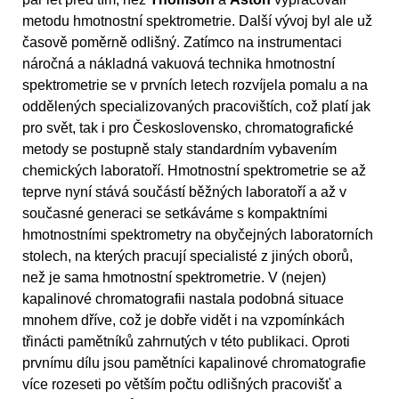
metodu hmotnostní spektrometrie. Další vývoj byl ale už
časově poměrně odlišný. Zatímco na instrumentaci
náročná a nákladná vakuová technika hmotnostní
spektrometrie se v prvních letech rozvíjela pomalu a na
oddělených specializovaných pracovištích, což platí jak
pro svět, tak i pro Československo, chromatografické
metody se postupně staly standardním vybavením
chemických laboratoří. Hmotnostní spektrometrie se až
teprve nyní stává součástí běžných laboratoří a až v
současné generaci se setkáváme s kompaktními
hmotnostními spektrometry na obyčejných laboratorních
stolech, na kterých pracují specialisté z jiných oborů,
než je sama hmotnostní spektrometrie. V (nejen)
kapalinové chromatografii nastala podobná situace
mnohem dříve, což je dobře vidět i na vzpomínkách
třinácti pamětníků zahrnutých v této publikaci. Oproti
prvnímu dílu jsou pamětníci kapalinové chromatografie
více rozeseti po větším počtu odlišných pracovišť a