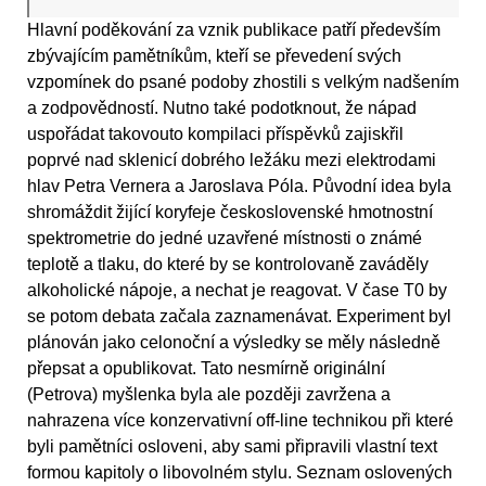
Hlavní poděkování za vznik publikace patří především
zbývajícím pamětníkům, kteří se převedení svých
vzpomínek do psané podoby zhostili s velkým nadšením
a zodpovědností. Nutno také podotknout, že nápad
uspořádat takovouto kompilaci příspěvků zajiskřil
poprvé nad sklenicí dobrého ležáku mezi elektrodami
hlav Petra Vernera a Jaroslava Póla. Původní idea byla
shromáždit žijící koryfeje československé hmotnostní
spektrometrie do jedné uzavřené místnosti o známé
teplotě a tlaku, do které by se kontrolovaně zaváděly
alkoholické nápoje, a nechat je reagovat. V čase T0 by
se potom debata začala zaznamenávat. Experiment byl
plánován jako celonoční a výsledky se měly následně
přepsat a opublikovat. Tato nesmírně originální
(Petrova) myšlenka byla ale později zavržena a
nahrazena více konzervativní off-line technikou při které
byli pamětníci osloveni, aby sami připravili vlastní text
formou kapitoly o libovolném stylu. Seznam oslovených