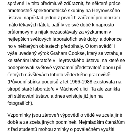
správné i v této předmluvě zdůraznit, že některé práce
hmotnostně-spektrometrické skupiny na Heyrovského
ústavu, například jedno z prvních zařízení pro ionizaci
málo těkavých látek, patřily ve své době k naprosto
průlomovým a nijak nezaostávaly za výzkumem v
nejlepších světových laboratořích své doby, a dokonce
ho v některých oblastech předbíhaly. O tom svědčí i
výše uvedený výrok Graham Cookse, který se vztahuje
ke stěnám laboratoře v Heyrovského ústavu, na které se
podepisovali světově významní představitelé oboru při
četných návštěvách tohoto vědeckého pracoviště.
(Původní sbírka podpisů z let 1966-1988 existovala na
stropě staré laboratoře v Máchově ulici. Ta ale zanikla
při stěhování ústavu a dnes existuje již jen na
fotografiích).
Vzpomínky jsou zároveň výpovědí o vědě ve zcela jiné
době a za zcela jiných podmínek. Nejmladším čtenářům
z řad studentů mohou zmínky o poválečném využití