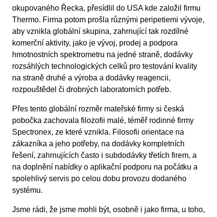
okupovaného Řecka, přesídlil do USA kde založil firmu
Thermo. Firma potom prošla různými peripetiemi vývoje,
aby vznikla globální skupina, zahrnující tak rozdílné
komerční aktivity, jako je vývoj, prodej a podpora
hmotnostních spektrometru na jedné straně, dodávky
rozsáhlých technologických celků pro testování kvality
na straně druhé a výroba a dodávky reagencii,
rozpouštědel či drobných laboratorních potřeb.
Přes tento globální rozměr mateřské firmy si česká
pobočka zachovala filozofii malé, téměř rodinné firmy
Spectronex, ze které vznikla. Filosofii orientace na
zákazníka a jeho potřeby, na dodávky kompletních
řešení, zahrnujících často i subdodávky třetích firem, a
na doplnění nabídky o aplikační podporu na počátku a
spolehlivý servis po celou dobu provozu dodaného
systému.
Jsme rádi, že jsme mohli být, osobně i jako firma, u toho,