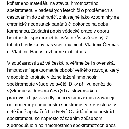
kořistného materiálu na stavbu hmotnostního
spektrometru v padesátých letech či o problémech s
cestováním do zahraničí, znít stejně jako vzpomínky na
chronický nedostatek banánů či dokonce na dobu
kamennou. Základní popis vědecké práce v oboru
hmotnostní spektrometrie ovšem zůstává stejný. Z
tohoto hlediska by nás všechny mohli Vladimír Čermák
či Vladimír Hanuš rozhodně učit i dnes.
V současnosti zažívá česká, a věříme že i slovenská,
hmotnostní spektrometrie období velkého rozvoje, který
v podstatě kopíruje vítězné tažení hmotnostní
spektrometrie všude ve světě. Díky přílivu peněz do
výzkumu se dnes na českých a slovenských
pracovištích již zavedly, nebo v současnosti zavádějí,
nejmodernější hmotnostní spektrometry, které slouží v
celé řadě aplikačních odvětví. Ovládání hmotnostních
spektrometrů se naprosto zásadním způsobem
zjednodušilo a na hmotnostních spektrometrech dnes