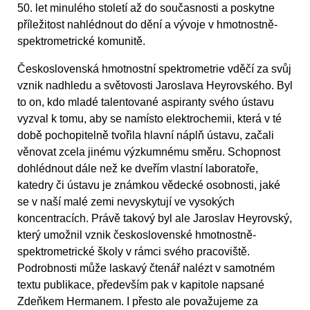
50. let minulého století až do současnosti a poskytne
příležitost nahlédnout do dění a vývoje v hmotnostně-
spektrometrické komunitě.
Československá hmotnostní spektrometrie vděčí za svůj
vznik nadhledu a světovosti Jaroslava Heyrovského. Byl
to on, kdo mladé talentované aspiranty svého ústavu
vyzval k tomu, aby se namísto elektrochemii, která v té
době pochopitelně tvořila hlavní náplň ústavu, začali
věnovat zcela jinému výzkumnému směru. Schopnost
dohlédnout dále než ke dveřím vlastní laboratoře,
katedry či ústavu je známkou vědecké osobnosti, jaké
se v naší malé zemi nevyskytují ve vysokých
koncentracích. Právě takový byl ale Jaroslav Heyrovský,
který umožnil vznik československé hmotnostně-
spektrometrické školy v rámci svého pracoviště.
Podrobnosti může laskavý čtenář nalézt v samotném
textu publikace, především pak v kapitole napsané
Zdeňkem Hermanem. I přesto ale považujeme za