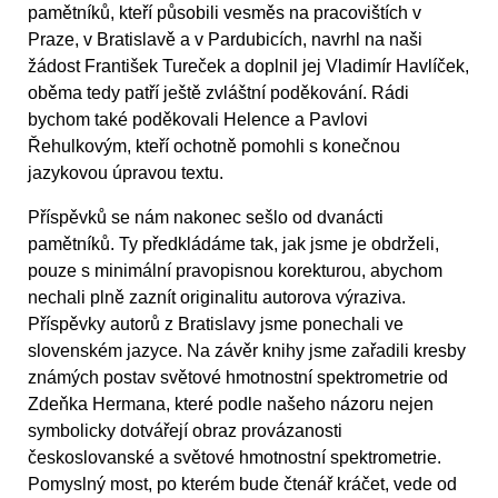
pamětníků, kteří působili vesměs na pracovištích v
Praze, v Bratislavě a v Pardubicích, navrhl na naši
žádost František Tureček a doplnil jej Vladimír Havlíček,
oběma tedy patří ještě zvláštní poděkování. Rádi
bychom také poděkovali Helence a Pavlovi
Řehulkovým, kteří ochotně pomohli s konečnou
jazykovou úpravou textu.
Příspěvků se nám nakonec sešlo od dvanácti
pamětníků. Ty předkládáme tak, jak jsme je obdrželi,
pouze s minimální pravopisnou korekturou, abychom
nechali plně zaznít originalitu autorova výraziva.
Příspěvky autorů z Bratislavy jsme ponechali ve
slovenském jazyce. Na závěr knihy jsme zařadili kresby
známých postav světové hmotnostní spektrometrie od
Zdeňka Hermana, které podle našeho názoru nejen
symbolicky dotvářejí obraz provázanosti
českoslovanské a světové hmotnostní spektrometrie.
Pomyslný most, po kterém bude čtenář kráčet, vede od