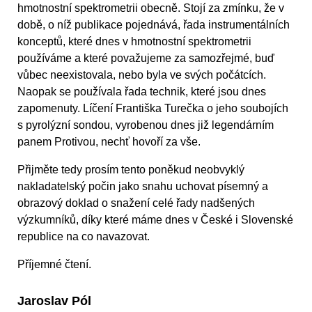
hmotnostní spektrometrii obecně. Stojí za zmínku, že v
době, o níž publikace pojednává, řada instrumentálních
konceptů, které dnes v hmotnostní spektrometrii
používáme a které považujeme za samozřejmé, buď
vůbec neexistovala, nebo byla ve svých počátcích.
Naopak se používala řada technik, které jsou dnes
zapomenuty. Líčení Františka Turečka o jeho soubojích
s pyrolýzní sondou, vyrobenou dnes již legendárním
panem Protivou, nechť hovoří za vše.
Přijměte tedy prosím tento poněkud neobvyklý
nakladatelský počin jako snahu uchovat písemný a
obrazový doklad o snažení celé řady nadšených
výzkumníků, díky které máme dnes v České i Slovenské
republice na co navazovat.
Příjemné čtení.
Jaroslav Pól