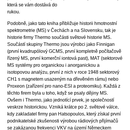
která se vám dostává do
rukou.
Podobně, jako tato kniha přibližuje historii hmotnostní
spektrometrie (MS) v Čechách a na Slovensku, tak je
historie firmy Thermo součásti světové historie MS.
Součástí skupiny Thermo jsou výrobci jako Finnigan
(první kvadrupólový GCMS, první kompletně počítačově
řízený MS, první komerční iontová past), MAT (sektorové
MS systémy pro organickou i anorganickou a
isotopovou analýzu, první z nich v roce 1948 sektorový
CH1 s magnetem usazeným na dřevěném rámu) nebo
Proxeon (zařízení pro nano-ESI a proteomiku). Každá z
těchto firem byla u toho, když se psaly dějiny MS.
Ovšem i Thermo, jako jednotící prvek, je společností
veskrze historickou. Vzniká krátce po 2. světové válce,
kdy zakladatel firmy pan Hatsopoulos, který získal první
podnikatelské zkušenosti výrobou rádiových přijímačů
se zakázanou frekvenci VKV na území Německem