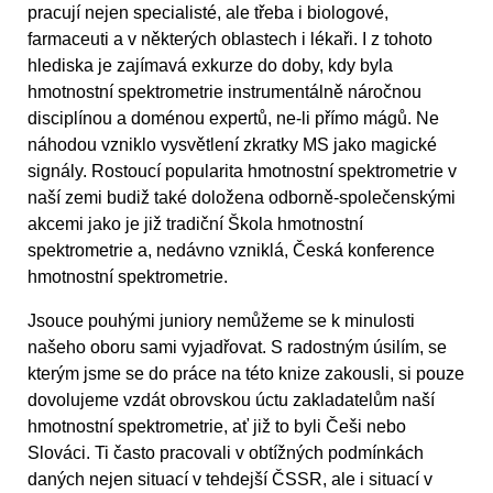
pracují nejen specialisté, ale třeba i biologové,
farmaceuti a v některých oblastech i lékaři. I z tohoto
hlediska je zajímavá exkurze do doby, kdy byla
hmotnostní spektrometrie instrumentálně náročnou
disciplínou a doménou expertů, ne-li přímo mágů. Ne
náhodou vzniklo vysvětlení zkratky MS jako magické
signály. Rostoucí popularita hmotnostní spektrometrie v
naší zemi budiž také doložena odborně-společenskými
akcemi jako je již tradiční Škola hmotnostní
spektrometrie a, nedávno vzniklá, Česká konference
hmotnostní spektrometrie.
Jsouce pouhými juniory nemůžeme se k minulosti
našeho oboru sami vyjadřovat. S radostným úsilím, se
kterým jsme se do práce na této knize zakousli, si pouze
dovolujeme vzdát obrovskou úctu zakladatelům naší
hmotnostní spektrometrie, ať již to byli Češi nebo
Slováci. Ti často pracovali v obtížných podmínkách
daných nejen situací v tehdejší ČSSR, ale i situací v