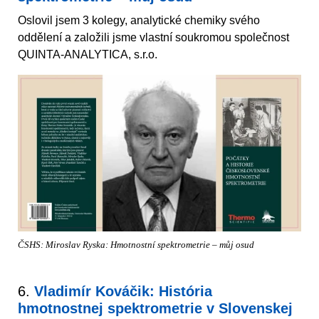
Oslovil jsem 3 kolegy, analytické chemiky svého
oddělení a založili jsme vlastní soukromou společnost
QUINTA-ANALYTICA, s.r.o.
ČSHS: Miroslav Ryska: Hmotnostní spektrometrie – můj osud
6.
Vladimír Kováčik: História
hmotnostnej spektrometrie v Slovenskej