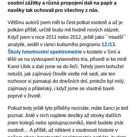
osobní zážitky a různá propojení dali na papír a
navěky tak uchovali pro všechny z nás.
Většinu autorů jsem měl tu čest potkat osobně a až je
potkám příště, určitě budu mít hodně nových otázek.
Když jsem v roce 2011 nebo 2012, ještě jako ´´mladší´´
analytik, seděl v rámci kulturního programu
12./13.
Školy hmotnostní spektrometrie
v kostele v Srní a
těšil se na vystoupení kytarového tria, přisedl si ke mně
Karel Ubik a dali jsme se do řeči. Tehdy jsem bohužel
netušil, jak zajímavý člověk vedle mě sedí, ale ten
rozhovor si pamatuji do dnešních dní, protože byl milý,
zajímavý a přátelský, i když jsme se vlastně bavili
poprvé v životě.
Pokud tedy ještě tyto příběhy neznáte, máte šanci je teď
poznat. Jistě v nich najdete desítky až stovky dalších
jmen kolegů nebo spolupracovníků, které budete znát
osobně… A příště, až některé z osobností historie v