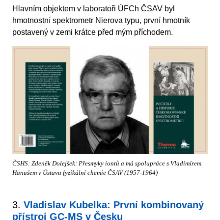
Hlavním objektem v laboratoři ÚFCh ČSAV byl
hmotnostní spektrometr Nierova typu, první hmotník
postavený v zemi krátce před mým příchodem.
ČSHS: Zdeněk Dolejšek: Přesmyky iontů a má spolupráce s Vladimírem
Hanušem v Ústavu fyzikální chemie ČSAV (1957-1964)
3.
Vladislav Kubelka: První kombinovaný
přístroj GC-MS v Česku