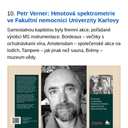
10.
Petr Verner: Hmotová spektrometrie
ve Fakultní nemocnici Univerzity Karlovy
Samostatnou kapitolou byly firemní akce, pořádané
výrobci MS instrumentace. Bordeaux – večírky s
ochutnávkami vína, Amsterodam – společenské akce na
lodích, Tampere – jak jinak než sauna, Brémy –
muzeum vědy.