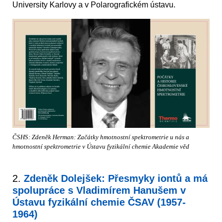
University Karlovy a v Polarografickém ústavu.
ČSHS: Zdeněk Herman: Začátky hmotnostní spektrometrie u nás a
hmotnostní spektrometrie v Ústavu fyzikální chemie Akademie věd
2.
Zdeněk Dolejšek: Přesmyky iontů a má
spolupráce s Vladimírem Hanušem v
Ústavu fyzikální chemie ČSAV (1957-
1964)