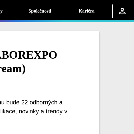
ty
Společnosti
Kariéra
LABOREXPO
tream)
hu bude 22 odborných a
likace, novinky a trendy v