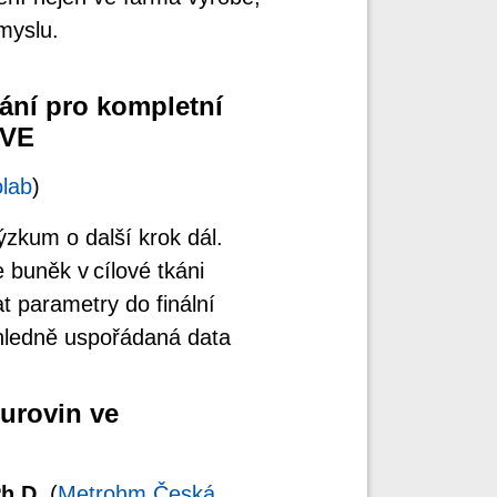
myslu.
vání pro kompletní
IVE
lab
)
zkum o další krok dál.
 buněk v cílové tkáni
t parametry do finální
úhledně uspořádaná data
surovin ve
h.D.
(
Metrohm Česká