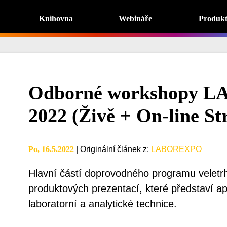
Knihovna
Webináře
Produk
Odborné workshopy 
2022 (Živě + On-line S
Po, 16.5.2022
|
Originální článek z
:
LABOREXPO
Hlavní částí doprovodného programu veletr
produktových prezentací, které představí ap
laboratorní a analytické technice.