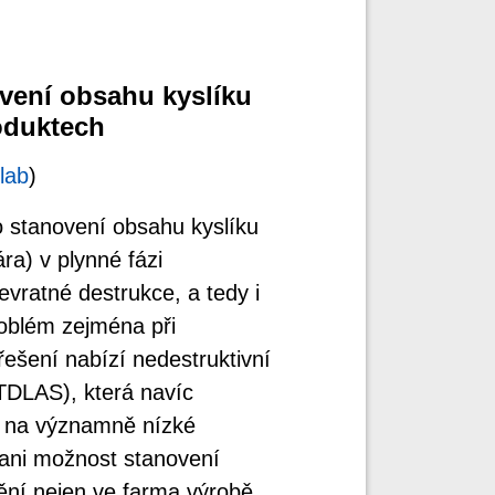
ovení obsahu kyslíku
oduktech
lab
)
ro stanovení obsahu kyslíku
ára) v plynné fázi
vratné destrukce, a tedy i
oblém zejména při
řešení nabízí nedestruktivní
TDLAS), která navíc
t na významně nízké
 ani možnost stanovení
ění nejen ve farma výrobě,