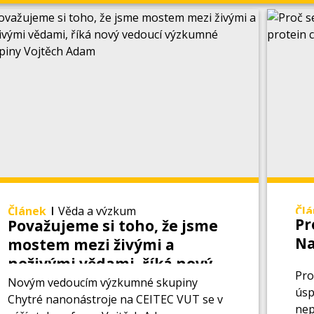
Článek
|
Věda a výzkum
Čl
Pr
Považujeme si toho, že jsme
Na
mostem mezi živými a
ch
neživými vědami, říká nový
Pro
vedoucí výzkumné skupiny
Novým vedoucím výzkumné skupiny
úsp
Chytré nanonástroje na CEITEC VUT se v
Vojtěch Adam
nep