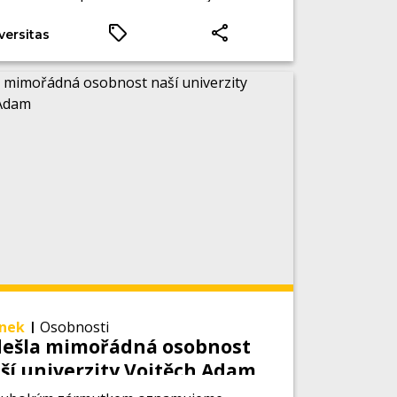
 klíčový protein metalothionein, který
versitas
áže nádorové buňky před
tinádorovou léčbou bránit.
ánek
|
Osobnosti
ešla mimořádná osobnost
ší univerzity Vojtěch Adam