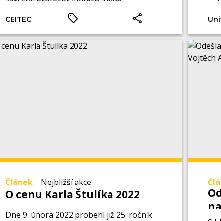
září stal profesor Vojtěch Adam.
být
CEITEC
Uni
dok
pro
Článek
|
Nejbližší akce
Čl
Od
O cenu Karla Štulíka 2022
na
Dne 9. února 2022 probehl již 25. ročník