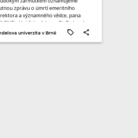
lubokým zármutkem oznamujeme
tnou zprávu o úmrtí emeritního
rektora a významného vědce, pana
f. RNDr. Vojtěcha Adama, Ph.D., který
 21. května podlehl krátké, ale těžké
delova univerzita v Brně
oci.