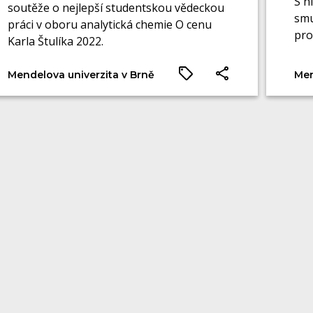
S h
soutěže o nejlepší studentskou vědeckou
smu
práci v oboru analytická chemie O cenu
pro
Karla Štulíka 2022.
pro
dne
Mendelova univerzita v Brně
Men
nem