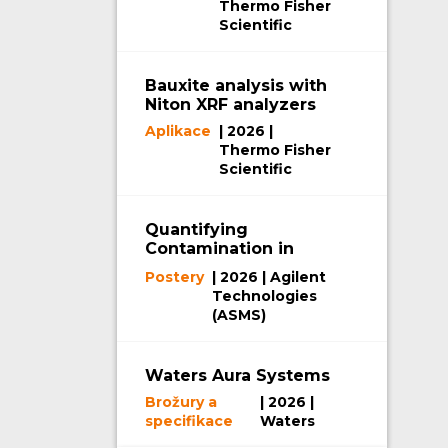
Thermo Fisher
NMP
Scientific
Bauxite analysis with
Niton XRF analyzers
Aplikace
| 2026 |
Thermo Fisher
Scientific
Quantifying
Contamination in
Mass Spectrometers
Postery
| 2026 | Agilent
Using SEM-EDX
Technologies
(ASMS)
Waters Aura Systems
Brožury a
| 2026 |
specifikace
Waters