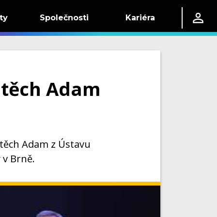
ty
Společnosti
Kariéra
ojtěch Adam
ojtěch Adam z Ústavu
 v Brně.