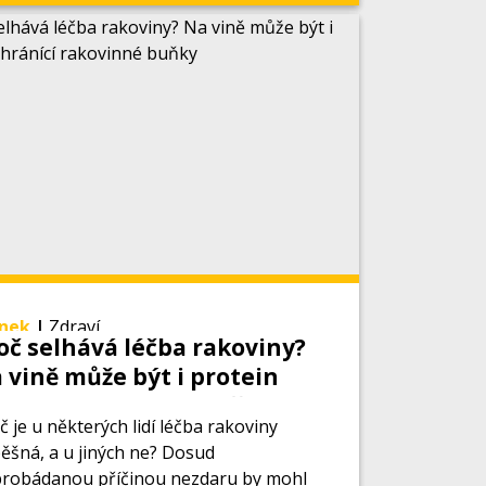
ánek
|
Zdraví
oč selhává léčba rakoviny?
 vině může být i protein
ránící rakovinné buňky
č je u některých lidí léčba rakoviny
ěšná, a u jiných ne? Dosud
robádanou příčinou nezdaru by mohl