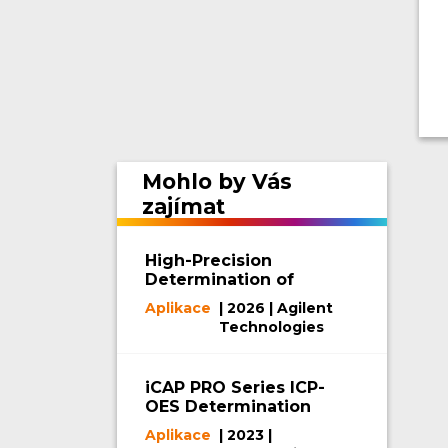
Mohlo by Vás
zajímat
High-Precision
Determination of
Phosphorus and
Aplikace
| 2026 | Agilent
Potassium in
Technologies
Fertilizers by ICP-
OES
iCAP PRO Series ICP-
OES Determination
of Impurity Elements
Aplikace
| 2023 |
in Battery-Grade