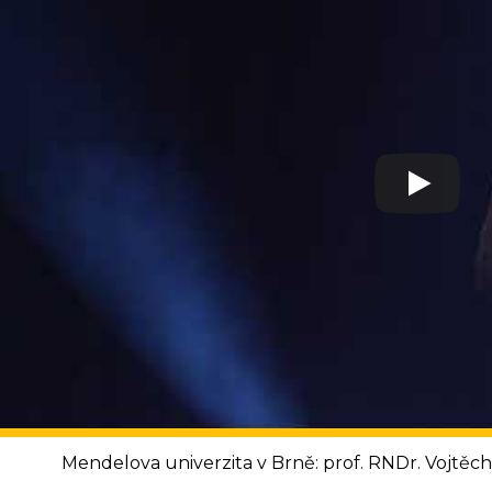
Mendelova univerzita v Brně: prof. RNDr. Vojtěc