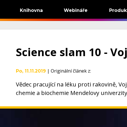
Knihovna
Webináře
Produk
Science slam 10 - V
|
Originální článek z
:
Po, 11.11.2019
Vědec pracující na léku proti rakovině, V
chemie a biochemie Mendelovy univerzity