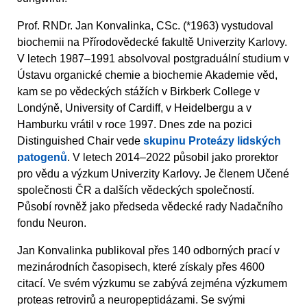
Prof. RNDr. Jan Konvalinka, CSc. (*1963) vystudoval
biochemii na Přírodovědecké fakultě Univerzity Karlovy.
V letech 1987–1991 absolvoval postgraduální studium v
Ústavu organické chemie a biochemie Akademie věd,
kam se po vědeckých stážích v Birkberk College v
Londýně, University of Cardiff, v Heidelbergu a v
Hamburku vrátil v roce 1997. Dnes zde na pozici
Distinguished Chair vede
skupinu Proteázy lidských
patogenů
. V letech 2014–2022 působil jako prorektor
pro vědu a výzkum Univerzity Karlovy. Je členem Učené
společnosti ČR a dalších vědeckých společností.
Působí rovněž jako předseda vědecké rady Nadačního
fondu Neuron.
Jan Konvalinka publikoval přes 140 odborných prací v
mezinárodních časopisech, které získaly přes 4600
citací. Ve svém výzkumu se zabývá zejména výzkumem
proteas retrovirů a neuropeptidázami. Se svými