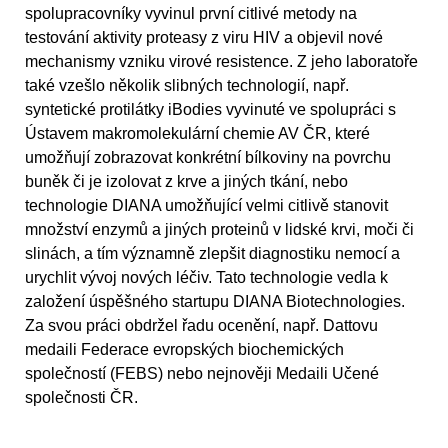
spolupracovníky vyvinul první citlivé metody na
testování aktivity proteasy z viru HIV a objevil nové
mechanismy vzniku virové resistence. Z jeho laboratoře
také vzešlo několik slibných technologií, např.
syntetické protilátky iBodies vyvinuté ve spolupráci s
Ústavem makromolekulární chemie AV ČR, které
umožňují zobrazovat konkrétní bílkoviny na povrchu
buněk či je izolovat z krve a jiných tkání, nebo
technologie DIANA umožňující velmi citlivě stanovit
množství enzymů a jiných proteinů v lidské krvi, moči či
slinách, a tím významně zlepšit diagnostiku nemocí a
urychlit vývoj nových léčiv. Tato technologie vedla k
založení úspěšného startupu DIANA Biotechnologies.
Za svou práci obdržel řadu ocenění, např. Dattovu
medaili Federace evropských biochemických
společností (FEBS) nebo nejnověji Medaili Učené
společnosti ČR.