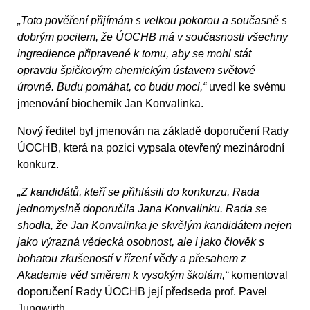
„Toto pověření přijímám s velkou pokorou a současně s
dobrým pocitem, že ÚOCHB má v současnosti všechny
ingredience připravené k tomu, aby se mohl stát
opravdu špičkovým chemickým ústavem světové
úrovně. Budu pomáhat, co budu moci,“
uvedl ke svému
jmenování biochemik Jan Konvalinka.
Nový ředitel byl jmenován na základě doporučení Rady
ÚOCHB, která na pozici vypsala otevřený mezinárodní
konkurz.
„Z kandidátů, kteří se přihlásili do konkurzu, Rada
jednomyslně doporučila Jana Konvalinku. Rada se
shodla, že Jan Konvalinka je skvělým kandidátem nejen
jako výrazná vědecká osobnost, ale i jako člověk s
bohatou zkušeností v řízení vědy a přesahem z
Akademie věd směrem k vysokým školám,“
komentoval
doporučení Rady ÚOCHB její předseda prof. Pavel
Jungwirth.