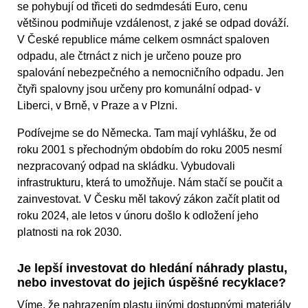
se pohybují od třiceti do sedmdesáti Euro, cenu
většinou podmiňuje vzdálenost, z jaké se odpad dováží.
V České republice máme celkem osmnáct spaloven
odpadu, ale čtrnáct z nich je určeno pouze pro
spalování nebezpečného a nemocničního odpadu. Jen
čtyři spalovny jsou určeny pro komunální odpad- v
Liberci, v Brně, v Praze a v Plzni.
Podívejme se do Německa. Tam mají vyhlášku, že od
roku 2001 s přechodným obdobím do roku 2005 nesmí
nezpracovaný odpad na skládku. Vybudovali
infrastrukturu, která to umožňuje. Nám stačí se poučit a
zainvestovat. V Česku měl takový zákon začít platit od
roku 2024, ale letos v únoru došlo k odložení jeho
platnosti na rok 2030.
Je lepší investovat do hledání náhrady plastu,
nebo investovat do jejich úspěšné recyklace?
Víme, že nahrazením plastu jinými dostupnými materiály