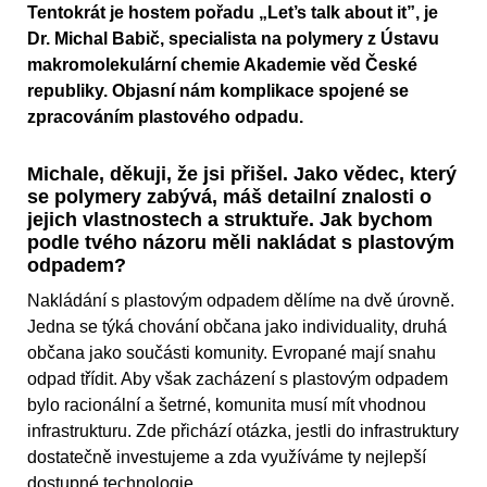
Tentokrát je hostem pořadu „Let’s talk about it”, je
Dr. Michal Babič, specialista na polymery z Ústavu
makromolekulární chemie Akademie věd České
republiky. Objasní nám komplikace spojené se
zpracováním plastového odpadu.
Michale, děkuji, že jsi přišel. Jako vědec, který
se polymery zabývá, máš detailní znalosti o
jejich vlastnostech a struktuře. Jak bychom
podle tvého názoru měli nakládat s plastovým
odpadem?
Nakládání s plastovým odpadem dělíme na dvě úrovně.
Jedna se týká chování občana jako individuality, druhá
občana jako součásti komunity. Evropané mají snahu
odpad třídit. Aby však zacházení s plastovým odpadem
bylo racionální a šetrné, komunita musí mít vhodnou
infrastrukturu. Zde přichází otázka, jestli do infrastruktury
dostatečně investujeme a zda využíváme ty nejlepší
dostupné technologie.