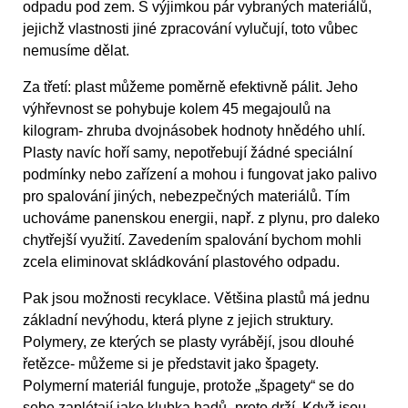
odpadu pod zem. S výjimkou pár vybraných materiálů,
jejichž vlastnosti jiné zpracování vylučují, toto vůbec
nemusíme dělat.
Za třetí: plast můžeme poměrně efektivně pálit. Jeho
výhřevnost se pohybuje kolem 45 megajoulů na
kilogram- zhruba dvojnásobek hodnoty hnědého uhlí.
Plasty navíc hoří samy, nepotřebují žádné speciální
podmínky nebo zařízení a mohou i fungovat jako palivo
pro spalování jiných, nebezpečných materiálů. Tím
uchováme panenskou energii, např. z plynu, pro daleko
chytřejší využití. Zavedením spalování bychom mohli
zcela eliminovat skládkování plastového odpadu.
Pak jsou možnosti recyklace. Většina plastů má jednu
základní nevýhodu, která plyne z jejich struktury.
Polymery, ze kterých se plasty vyrábějí, jsou dlouhé
řetězce- můžeme si je představit jako špagety.
Polymerní materiál funguje, protože „špagety“ se do
sebe zaplétají jako klubka hadů- proto drží. Když jsou