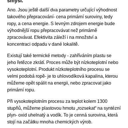
smysl.
Ano. Jsou ještě další dva parametry určující výhodnost
takového přepracování- cena primární suroviny, tedy
ropy, a cena energie. S levným zdrojem energie bude
výhodnější ropu přepracovávat než primárně
zpracovávat. Efektivita záleží i na množství a
koncentraci odpadu v dané lokalitě.
Existují také termické metody - zahříváním plastu se
jeho řetězce zkrátí. Proces může být nízkoteplotní nebo
vysokoteplotní. Produkt nízkoteplotního procesu se
velmi podobá ropě- je to uhlovodíková kapalina, kterou
můžeme opět spálit na energii, nebo zpracovat jako
primární ropu.
Při vysokoteplotním procesu za teplot kolem 1300
stupňů, můžeme plastovou hmotu „rozsekat“ na syntézní
plyn- oxid uhelnatý a vodík. To je cenná surovina, která
stojí na začátku mnoha chemických výrob.