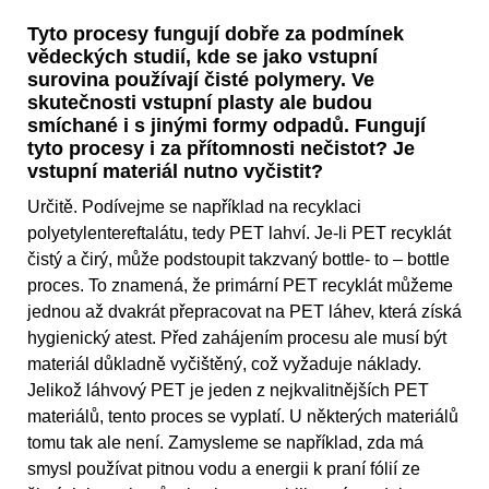
Tyto procesy fungují dobře za podmínek
vědeckých studií, kde se jako vstupní
surovina používají čisté polymery. Ve
skutečnosti vstupní plasty ale budou
smíchané i s jinými formy odpadů. Fungují
tyto procesy i za přítomnosti nečistot? Je
vstupní materiál nutno vyčistit?
Určitě. Podívejme se například na recyklaci
polyetylentereftalátu, tedy PET lahví. Je-li PET recyklát
čistý a čirý, může podstoupit takzvaný bottle- to – bottle
proces. To znamená, že primární PET recyklát můžeme
jednou až dvakrát přepracovat na PET láhev, která získá
hygienický atest. Před zahájením procesu ale musí být
materiál důkladně vyčištěný, což vyžaduje náklady.
Jelikož láhvový PET je jeden z nejkvalitnějších PET
materiálů, tento proces se vyplatí. U některých materiálů
tomu tak ale není. Zamysleme se například, zda má
smysl používat pitnou vodu a energii k praní fólií ze