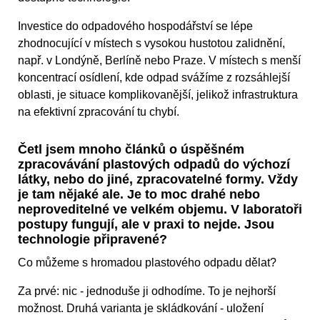
Investice do odpadového hospodářství se lépe
zhodnocující v místech s vysokou hustotou zalidnění,
např. v Londýně, Berlíně nebo Praze. V místech s menší
koncentrací osídlení, kde odpad svážíme z rozsáhlejší
oblasti, je situace komplikovanější, jelikož infrastruktura
na efektivní zpracování tu chybí.
Četl jsem mnoho článků o úspěšném
zpracovávání plastových odpadů do výchozí
látky, nebo do jiné, zpracovatelné formy. Vždy
je tam nějaké ale. Je to moc drahé nebo
neproveditelné ve velkém objemu. V laboratoři
postupy fungují, ale v praxi to nejde. Jsou
technologie připravené?
Co můžeme s hromadou plastového odpadu dělat?
Za prvé: nic - jednoduše ji odhodíme. To je nejhorší
možnost. Druhá varianta je skládkování - uložení