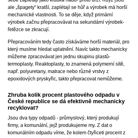
ale „špagety“ kratší, zaplétají se hůř a výrobek má horší
mechanické vlastnosti. To se děje, když primární
výrobek začnu přepracovávat na sekundární výrobek-
řetězce se zkracují.
Přepracováním tedy často získáváme horší materiál, pro
který musíme hledat uplatnění. Navíc takto mechanicky
můžeme zpracovávat jen jednu skupinu plastů-
termoplasty. Reaktoplasty, to znamená polymerní sítě,
např. polyuretany, matrace nebo různé vrstvy z
epoxidových pryskyřic, takto přepracovat nemůžeme.
Zhruba kolik procent plastového odpadu v
České republice se dá efektivně mechanicky
recyklovat?
Jsou dva typy odpadů - průmyslový, který produkují
firmy, a komunální, jejž produkujeme my. Z dat o
komunálním odpadu víme, že kolem čtyřiceti procent z