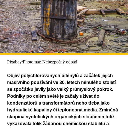
Pixabay/Photomat: Nebezpečný odpad
Objev polychlorovaných bifenylů a začátek jejich
masivního používání ve 30. letech minulého století
se zpočátku jevily jako velký průmyslový pokrok.
Podniky po celém světě je začaly užívat do
kondenzátorů a transformátorů nebo třeba jako
hydraulické kapaliny či teplonosná média. Zmíněná
skupina syntetických organických sloučenin totiž
vykazovala tolik žádanou chemickou stabilitu a