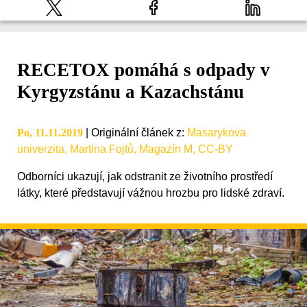
RECETOX pomáhá s odpady v
Kyrgyzstánu a Kazachstánu
Po, 11.11.2019
|
Originální článek z
:
Masarykova
univerzita, Martina Fojtů, Magazín M, CC-BY
Odborníci ukazují, jak odstranit ze životního prostředí
látky, které představují vážnou hrozbu pro lidské zdraví.