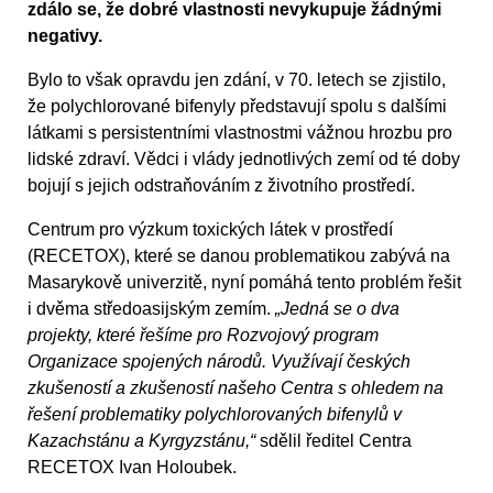
zdálo se, že dobré vlastnosti nevykupuje žádnými
negativy.
Bylo to však opravdu jen zdání, v 70. letech se zjistilo,
že polychlorované bifenyly představují spolu s dalšími
látkami s persistentními vlastnostmi vážnou hrozbu pro
lidské zdraví. Vědci i vlády jednotlivých zemí od té doby
bojují s jejich odstraňováním z životního prostředí.
Centrum pro výzkum toxických látek v prostředí
(RECETOX), které se danou problematikou zabývá na
Masarykově univerzitě, nyní pomáhá tento problém řešit
i dvěma středoasijským zemím.
„Jedná se o dva
projekty, které řešíme pro Rozvojový program
Organizace spojených národů. Využívají českých
zkušeností a zkušeností našeho Centra s ohledem na
řešení problematiky polychlorovaných bifenylů v
Kazachstánu a Kyrgyzstánu,“
sdělil ředitel Centra
RECETOX Ivan Holoubek.