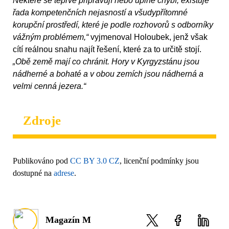
Některé se teprve připravují nebo úplně chybí, existuje
řada kompetenčních nejasností a všudypřítomné
korupční prostředí, které je podle rozhovorů s odborníky
vážným problémem,“
vyjmenoval Holoubek, jenž však
cítí reálnou snahu najít řešení, které za to určitě stojí.
„Obě země mají co chránit. Hory v Kyrgyzstánu jsou
nádherné a bohaté a v obou zemích jsou nádherná a
velmi cenná jezera.“
Zdroje
Publikováno pod
CC BY 3.0 CZ
, licenční podmínky jsou
dostupné na
adrese
.
Magazín M