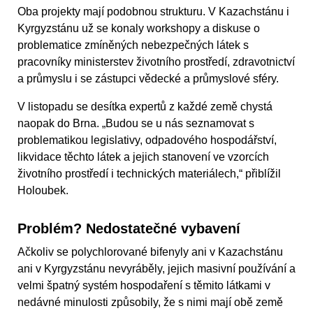
Oba projekty mají podobnou strukturu. V Kazachstánu i
Kyrgyzstánu už se konaly workshopy a diskuse o
problematice zmíněných nebezpečných látek s
pracovníky ministerstev životního prostředí, zdravotnictví
a průmyslu i se zástupci vědecké a průmyslové sféry.
V listopadu se desítka expertů z každé země chystá
naopak do Brna. „Budou se u nás seznamovat s
problematikou legislativy, odpadového hospodářství,
likvidace těchto látek a jejich stanovení ve vzorcích
životního prostředí i technických materiálech,“ přiblížil
Holoubek.
Problém? Nedostatečné vybavení
Ačkoliv se polychlorované bifenyly ani v Kazachstánu
ani v Kyrgyzstánu nevyráběly, jejich masivní používání a
velmi špatný systém hospodaření s těmito látkami v
nedávné minulosti způsobily, že s nimi mají obě země