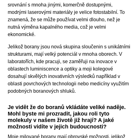
srovnání s mnoha jinými, komerčně dostupnými,
modrými laserovými materiály je velice fotostabilní. To
znamená, že se může používat velmi dlouho, než je
nutná výměna kapalného media, což je velmi
ekonomické.
Jelikož borany jsou nová skupina sloučenin s unikátními
strukturami, mají velký potenciál v mnoha oborech. V
laboratořích, kde pracuji, se zaměřuji na inovace v
oblastech luminiscence a optiky a moji kolegové
dosahují skvělých inovativních výsledků například v
oblasti povrchových technologii nebo medicíny využitím
podobných boranových shluků.
Je vidět že do boranů vkládáte veliké naděje.
Mohl byste mi prozradit, jakou roli tyto
molekuly v našem životě již hrají? A jaké
možnosti vidíte v jejich budoucnosti?
Moje milované borany mají obrovské možnosti, jelikož