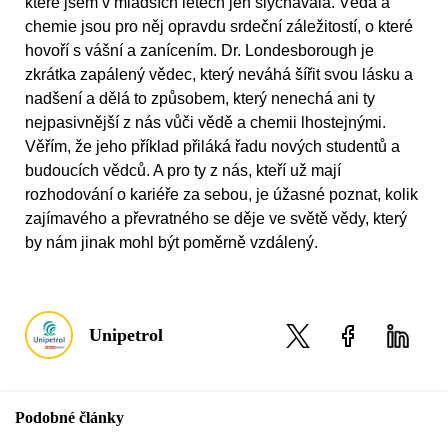
které jsem v mladších letech jen slýchávala. Věda a
chemie jsou pro něj opravdu srdeční záležitostí, o které
hovoří s vášní a zanícením. Dr. Londesborough je
zkrátka zapálený vědec, který neváhá šířit svou lásku a
nadšení a dělá to způsobem, který nenechá ani ty
nejpasivnější z nás vůči vědě a chemii lhostejnými.
Věřím, že jeho příklad přiláká řadu nových studentů a
budoucích vědců. A pro ty z nás, kteří už mají
rozhodování o kariéře za sebou, je úžasné poznat, kolik
zajímavého a převratného se děje ve světě vědy, který
by nám jinak mohl být poměrně vzdálený.
Unipetrol
Podobné články