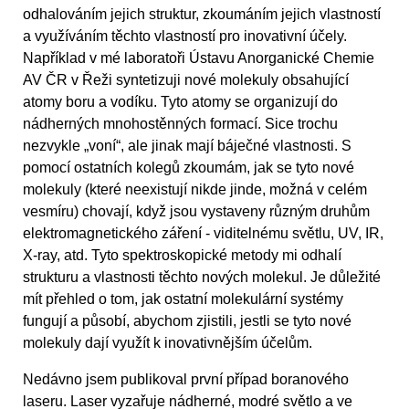
odhalováním jejich struktur, zkoumáním jejich vlastností
a využíváním těchto vlastností pro inovativní účely.
Například v mé laboratoři Ústavu Anorganické Chemie
AV ČR v Řeži syntetizuji nové molekuly obsahující
atomy boru a vodíku. Tyto atomy se organizují do
nádherných mnohostěnných formací. Sice trochu
nezvykle „voní“, ale jinak mají báječné vlastnosti. S
pomocí ostatních kolegů zkoumám, jak se tyto nové
molekuly (které neexistují nikde jinde, možná v celém
vesmíru) chovají, když jsou vystaveny různým druhům
elektromagnetického záření - viditelnému světlu, UV, IR,
X-ray, atd. Tyto spektroskopické metody mi odhalí
strukturu a vlastnosti těchto nových molekul. Je důležité
mít přehled o tom, jak ostatní molekulární systémy
fungují a působí, abychom zjistili, jestli se tyto nové
molekuly dají využít k inovativnějším účelům.
Nedávno jsem publikoval první případ boranového
laseru. Laser vyzařuje nádherné, modré světlo a ve