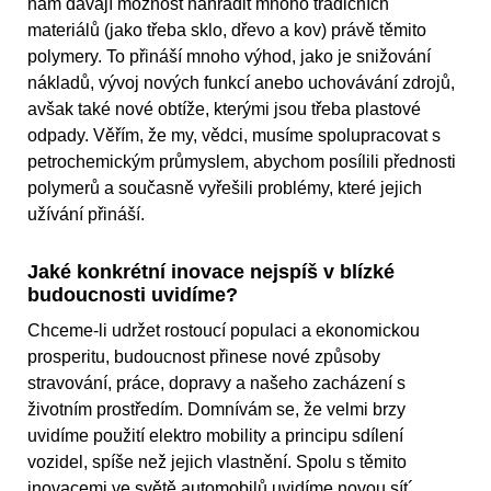
nám dávají možnost nahradit mnoho tradičních
materiálů (jako třeba sklo, dřevo a kov) právě těmito
polymery. To přináší mnoho výhod, jako je snižování
nákladů, vývoj nových funkcí anebo uchovávání zdrojů,
avšak také nové obtíže, kterými jsou třeba plastové
odpady. Věřím, že my, vědci, musíme spolupracovat s
petrochemickým průmyslem, abychom posílili přednosti
polymerů a současně vyřešili problémy, které jejich
užívání přináší.
Jaké konkrétní inovace nejspíš v blízké
budoucnosti uvidíme?
Chceme-li udržet rostoucí populaci a ekonomickou
prosperitu, budoucnost přinese nové způsoby
stravování, práce, dopravy a našeho zacházení s
životním prostředím. Domnívám se, že velmi brzy
uvidíme použití elektro mobility a principu sdílení
vozidel, spíše než jejich vlastnění. Spolu s těmito
inovacemi ve světě automobilů uvidíme novou sít´