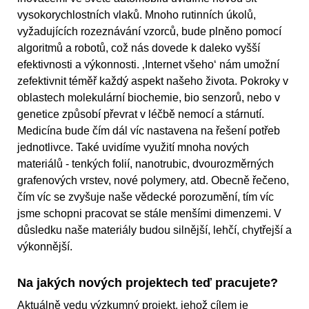
vysokorychlostních vlaků. Mnoho rutinních úkolů,
vyžadujících rozeznávání vzorců, bude plněno pomocí
algoritmů a robotů, což nás dovede k daleko vyšší
efektivnosti a výkonnosti. ‚Internet všeho‘ nám umožní
zefektivnit téměř každý aspekt našeho života. Pokroky v
oblastech molekulární biochemie, bio senzorů, nebo v
genetice způsobí převrat v léčbě nemocí a stárnutí.
Medicína bude čím dál víc nastavena na řešení potřeb
jednotlivce. Také uvidíme využití mnoha nových
materiálů - tenkých folií, nanotrubic, dvourozměrných
grafenových vrstev, nové polymery, atd. Obecně řečeno,
čím víc se zvyšuje naše vědecké porozumění, tím víc
jsme schopni pracovat se stále menšími dimenzemi. V
důsledku naše materiály budou silnější, lehčí, chytřejší a
výkonnější.
Na jakých nových projektech teď pracujete?
Aktuálně vedu výzkumný projekt, jehož cílem je