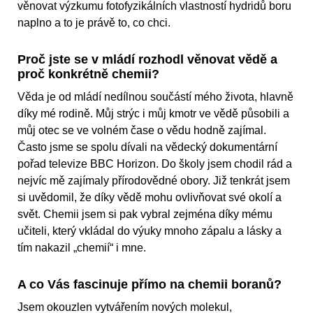
věnovat výzkumu fotofyzikálních vlastností hydridů boru
naplno a to je právě to, co chci.
Proč jste se v mládí rozhodl věnovat vědě a
proč konkrétně chemii?
Věda je od mládí nedílnou součástí mého života, hlavně
díky mé rodině. Můj strýc i můj kmotr ve vědě působili a
můj otec se ve volném čase o vědu hodně zajímal.
Často jsme se spolu dívali na vědecký dokumentární
pořad televize BBC Horizon. Do školy jsem chodil rád a
nejvíc mě zajímaly přírodovědné obory. Již tenkrát jsem
si uvědomil, že díky vědě mohu ovlivňovat své okolí a
svět. Chemii jsem si pak vybral zejména díky mému
učiteli, který vkládal do výuky mnoho zápalu a lásky a
tím nakazil „chemií“ i mne.
A co Vás fascinuje přímo na chemii boranů?
Jsem okouzlen vytvářením nových molekul,