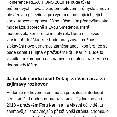
Konference REACTIONS 2018 se bude týkat
průlomových inovací v automobilovém průmyslu a nově
otevřených příležitostí pro výrobce, posilujících jejich
konkurenceschopnost. Já se zúčastním především jako
moderátor, společně s Evou Smetanou, která
moderovala konferenci minulý rok. Budu mít i svou
vlastní přednášku, kde budu analyzovat možnosti
získávání nové generace zaměstnanců. Konference se
bude konat 11. října v pražském Fóru Karlín. Bude to
vskutku pozoruhodná a znamenitá událost, na kterou se
doopravdy těším.
Já se také budu těšit! Děkuji za Váš čas a za
zajímavý rozhovor.
Po tomto rozhovoru jsem měla i příležitost shlédnout
seminář Dr. Londesborougha v rámci Týdne inovací
2018 v pražském Fóru Karlín a na vlastní oči vidět tu
zajímavější, zábavnější a přitažlivější stránku chemie, o