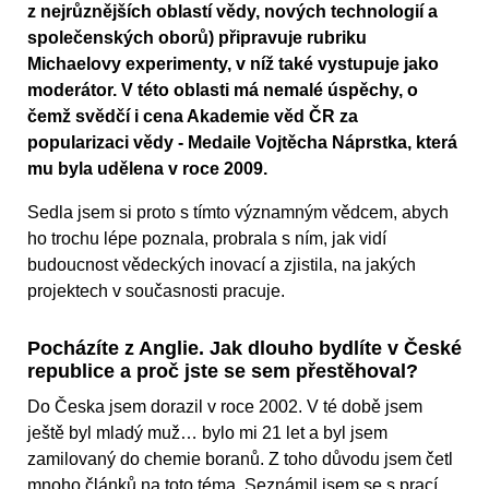
z nejrůznějších oblastí vědy, nových technologií a
společenských oborů) připravuje rubriku
Michaelovy experimenty, v níž také vystupuje jako
moderátor. V této oblasti má nemalé úspěchy, o
čemž svědčí i cena Akademie věd ČR za
popularizaci vědy - Medaile Vojtěcha Náprstka, která
mu byla udělena v roce 2009.
Sedla jsem si proto s tímto významným vědcem, abych
ho trochu lépe poznala, probrala s ním, jak vidí
budoucnost vědeckých inovací a zjistila, na jakých
projektech v současnosti pracuje.
Pocházíte z Anglie. Jak dlouho bydlíte v České
republice a proč jste se sem přestěhoval?
Do Česka jsem dorazil v roce 2002. V té době jsem
ještě byl mladý muž… bylo mi 21 let a byl jsem
zamilovaný do chemie boranů. Z toho důvodu jsem četl
mnoho článků na toto téma. Seznámil jsem se s prací