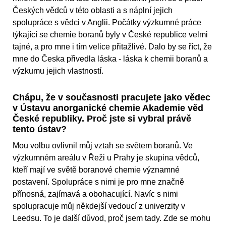
Českých vědců v této oblasti a s náplní jejich
spolupráce s vědci v Anglii. Počátky výzkumné práce
týkající se chemie boranů byly v České republice velmi
tajné, a pro mne i tím velice přitažlivé. Dalo by se říct, že
mne do Česka přivedla láska - láska k chemii boranů a
výzkumu jejich vlastností.
Chápu, že v současnosti pracujete jako vědec
v Ústavu anorganické chemie Akademie věd
České republiky. Proč jste si vybral právě
tento ústav?
Mou volbu ovlivnil můj vztah se světem boranů. Ve
výzkumném areálu v Řeži u Prahy je skupina vědců,
kteří mají ve světě boranové chemie významné
postavení. Spolupráce s nimi je pro mne značně
přínosná, zajímavá a obohacující. Navíc s nimi
spolupracuje můj někdejší vedoucí z univerzity v
Leedsu. To je další důvod, proč jsem tady. Zde se mohu