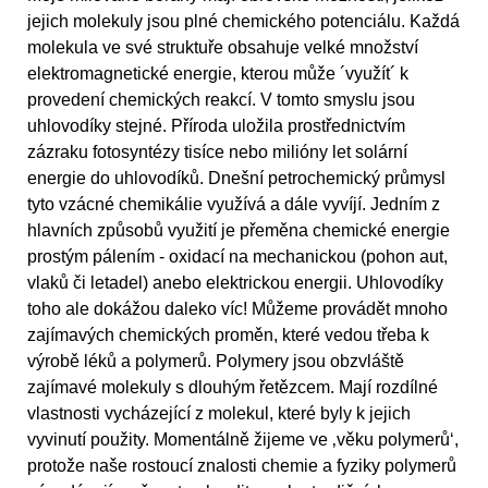
jejich molekuly jsou plné chemického potenciálu. Každá
molekula ve své struktuře obsahuje velké množství
elektromagnetické energie, kterou může ´využít´ k
provedení chemických reakcí. V tomto smyslu jsou
uhlovodíky stejné. Příroda uložila prostřednictvím
zázraku fotosyntézy tisíce nebo milióny let solární
energie do uhlovodíků. Dnešní petrochemický průmysl
tyto vzácné chemikálie využívá a dále vyvíjí. Jedním z
hlavních způsobů využití je přeměna chemické energie
prostým pálením - oxidací na mechanickou (pohon aut,
vlaků či letadel) anebo elektrickou energii. Uhlovodíky
toho ale dokážou daleko víc! Můžeme provádět mnoho
zajímavých chemických proměn, které vedou třeba k
výrobě léků a polymerů. Polymery jsou obzvláště
zajímavé molekuly s dlouhým řetězcem. Mají rozdílné
vlastnosti vycházející z molekul, které byly k jejich
vyvinutí použity. Momentálně žijeme ve ‚věku polymerů‘,
protože naše rostoucí znalosti chemie a fyziky polymerů