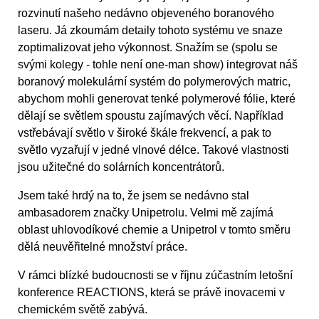
rozvinutí našeho nedávno objeveného boranového
laseru. Já zkoumám detaily tohoto systému ve snaze
zoptimalizovat jeho výkonnost. Snažím se (spolu se
svými kolegy - tohle není one-man show) integrovat náš
boranový molekulární systém do polymerových matric,
abychom mohli generovat tenké polymerové fólie, které
dělají se světlem spoustu zajímavých věcí. Například
vstřebávají světlo v široké škále frekvencí, a pak to
světlo vyzařují v jedné vlnové délce. Takové vlastnosti
jsou užitečné do solárních koncentrátorů.
Jsem také hrdý na to, že jsem se nedávno stal
ambasadorem značky Unipetrolu. Velmi mě zajímá
oblast uhlovodíkové chemie a Unipetrol v tomto směru
dělá neuvěřitelné množství práce.
V rámci blízké budoucnosti se v říjnu zúčastním letošní
konference REACTIONS, která se právě inovacemi v
chemickém světě zabývá.