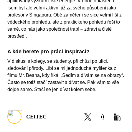
aplikovaný výzkum čisté energie. V obou oblastech
jsem byl ale velmi aktivní již za svého působení jako
profesor v Singapuru. Obě zaměření se sice velmi liší z
vědeckého prohledu, ale z praktického pohledu řeší to
samé, co nás jako společnost trápí – zdraví a čisté
prostředí.
A kde berete pro práci inspiraci?
V diskusi s kolegy, se studenty, při chůzi po ulici,
sledování přírody. Líbí se mi jednoduchá myšlenka z
filmu Mr. Beana, kdy říká: „Sedím a dívám se na obrazy“.
Často se totiž stačí zastavit a dívat se. Pak vám to vše
dojde samo. Stačí se jen dívat kolem sebe.
CEITEC