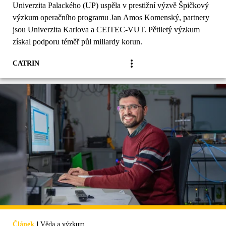
Univerzita Palackého (UP) uspěla v prestižní výzvě Špičkový
výzkum operačního programu Jan Amos Komenský, partnery
jsou Univerzita Karlova a CEITEC-VUT. Pětiletý výzkum
získal podporu téměř půl miliardy korun.
CATRIN
|
Článek
Věda a výzkum