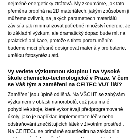
nejméně energeticky ztrátová. My zkoumáme, jak tato
přeměna probíhá na 2D materiálech, jakým způsobem ji
můžeme ovlivnit, na jakých parametrech materiálů
závisí a jak minimalizovat potřebné množství energie. Je
to základní výzkum, ale dramatický dopad bude mít na
praktické aplikace, protože s tímto porozuměním
budeme moci přesně designovat materiály pro baterie,
umělou fotosyntézu atd.
Vy vedete výzkumnou skupinu i na Vysoké
škole chemicko-technologické v Praze. V čem
se Váš tým a zaměření na CEITEC VUT liší?
Zaměření jsou úplně odlišná. Na VŠCHT se zabývám
výzkumem v oblasti nanorobotů, což jsou malé
pohyblivé stroje, které vykonávají předprogramované
úkoly, jako je například implementace léčiv nebo
odstraňování znečišťujících látek v životním prostředí.
Na CEITECu se primárně soustředím na základní a