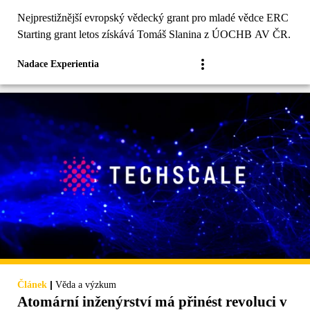
Nejprestižnější evropský vědecký grant pro mladé vědce ERC
Starting grant letos získává Tomáš Slanina z ÚOCHB AV ČR.
Nadace Experientia
|
Článek
Věda a výzkum
Atomární inženýrství má přinést revoluci v