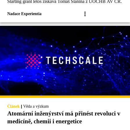
Starting grant letos získává Tomáš Slanina z ÚOCHB AV ČR.
Nadace Experientia
|
Článek
Věda a výzkum
Atomární inženýrství má přinést revoluci v
medicíně, chemii i energetice