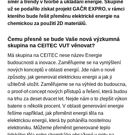
směr a trendy v tvorbě a ukládání energie. Skupině
už se podařilo získat projekt GAČR EXPRO, v rámci
kterého bude řešit přeměnu elektrické energie na
chemickou za použití 2D materiálů.
Čemu přesně se bude Vaše nová výzkumná
skupina na CEITEC VUT věnovat?
Má skupina na CEITEC nese název Energie
budoucnosti a inovace. Zaměřujeme se na vymýšlení
nových konceptů v oblasti energií. Jde nám o nové
způsoby, jak generovat elektrickou energii a jak ji
užitečně uložit. Zaměřujeme se na výhled do budoucna,
o proof-of-concept nových přístupů a řešení, která budou
na trhu za deset dvacet let. Nejde nám o to zlepšit výkon
baterie o několik procent. V oblasti generování energie
řešíme například, jak přeměnit energii těla na
elektrickou energii, která by poháněla nositelnou
elektroniku. Můžeme přeměnit generované teplo
lidského těla nebo chemikálie obsažené v potu na