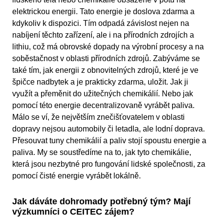
elektrickou energii. Tato energie je doslova zdarma a
kdykoliv k dispozici. Tím odpadá závislost nejen na
nabíjení těchto zařízení, ale i na přírodních zdrojích a
lithiu, což má obrovské dopady na výrobní procesy a na
soběstačnost v oblasti přírodních zdrojů. Zabýváme se
také tím, jak energii z obnovitelných zdrojů, které je ve
špičce nadbytek a je prakticky zdarma, uložit. Jak ji
využít a přeměnit do užitečných chemikálií. Nebo jak
pomocí této energie decentralizovaně vyrábět paliva.
Málo se ví, že největším znečišťovatelem v oblasti
dopravy nejsou automobily či letadla, ale lodní doprava.
Přesouvat tuny chemikálií a paliv stojí spoustu energie a
paliva. My se soustředíme na to, jak tyto chemikálie,
která jsou nezbytné pro fungování lidské společnosti, za
pomocí čisté energie vyrábět lokálně.
Jak dáváte dohromady potřebný tým? Mají
výzkumníci o CEITEC zájem?