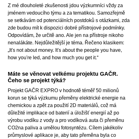
Z mé dlouholeté zkušenosti jdou výzkumníci vždy za
jménem vedoucího týmu a za tematikou. Samozřejmě
se setkávám od potenciálních postdoků s otázkami, zda
zde budou mít k dispozici dobré přístrojové podmínky.
Odpovídám, že určitě ano. Ale jen na přístroje nikoho
nenalákáte. Nejdůležitější je téma. Řečeno klasikem:
„It's not about money. It's about the people you have,
how you're led, and how much you get it.“
Máte se věnovat velkému projektu GAČR.
Čeho se projekt týká?
Projekt GAČR EXPRO v hodnotě téměř 50 milionů
korun se týká výzkumu přeměny elektrické energie na
chemickou a zpět za použití 2D materiálů, což má
důležité implikace od baterií a úložišť energií až po
výrobu vodíku z vody a pro vodíková auta či přeměnu
CO2na paliva a umělou fotosyntézu. Cílem jakékoliv
průmyslové aplikace je, aby tato přeměna byla co