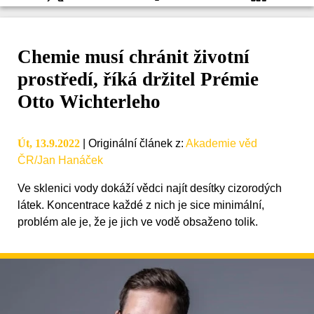
Chemie musí chránit životní
prostředí, říká držitel Prémie
Otto Wichterleho
Út, 13.9.2022
|
Originální článek z
:
Akademie věd
ČR/Jan Hanáček
Ve sklenici vody dokáží vědci najít desítky cizorodých
látek. Koncentrace každé z nich je sice minimální,
problém ale je, že je jich ve vodě obsaženo tolik.