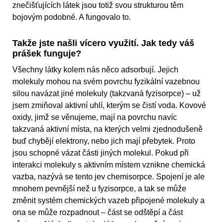
znečišťujících látek jsou totiž svou strukturou těm
bojovým podobné. A fungovalo to.
Takže jste našli vícero využití. Jak tedy váš
prášek funguje?
Všechny látky kolem nás něco adsorbují. Jejich
molekuly mohou na svém povrchu fyzikální vazebnou
silou navázat jiné molekuly (takzvaná fyzisorpce) – už
jsem zmiňoval aktivní uhlí, kterým se čistí voda. Kovové
oxidy, jimž se věnujeme, mají na povrchu navíc
takzvaná aktivní místa, na kterých velmi zjednodušeně
buď chybějí elektrony, nebo jich mají přebytek. Proto
jsou schopné vázat části jiných molekul. Pokud při
interakci molekuly s aktivním místem vznikne chemická
vazba, nazývá se tento jev chemisorpce. Spojení je ale
mnohem pevnější než u fyzisorpce, a tak se může
změnit systém chemických vazeb připojené molekuly a
ona se může rozpadnout – část se odštěpí a část