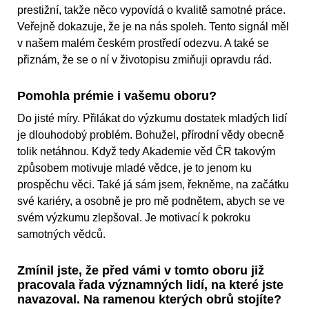
prestižní, takže něco vypovídá o kvalitě samotné práce.
Veřejně dokazuje, že je na nás spoleh. Tento signál měl
v našem malém českém prostředí odezvu. A také se
přiznám, že se o ní v životopisu zmiňuji opravdu rád.
Pomohla prémie i vašemu oboru?
Do jisté míry. Přilákat do výzkumu dostatek mladých lidí
je dlouhodobý problém. Bohužel, přírodní vědy obecně
tolik netáhnou. Když tedy Akademie věd ČR takovým
způsobem motivuje mladé vědce, je to jenom ku
prospěchu věci. Také já sám jsem, řekněme, na začátku
své kariéry, a osobně je pro mě podnětem, abych se ve
svém výzkumu zlepšoval. Je motivací k pokroku
samotných vědců.
Zmínil jste, že před vámi v tomto oboru již
pracovala řada významných lidí, na které jste
navazoval. Na ramenou kterých obrů stojíte?