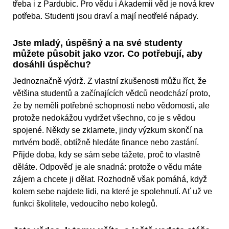
třeba i z Pardubic. Pro vědu i Akademii věd je nová krev
potřeba. Studenti jsou draví a mají neotřelé nápady.
Jste mladý, úspěšný a na své studenty
můžete působit jako vzor. Co potřebují, aby
dosáhli úspěchu?
Jednoznačně výdrž. Z vlastní zkušenosti můžu říct, že
většina studentů a začínajících vědců neodchází proto,
že by neměli potřebné schopnosti nebo vědomosti, ale
protože nedokážou vydržet všechno, co je s vědou
spojené. Někdy se zklamete, jindy výzkum skončí na
mrtvém bodě, obtížně hledáte finance nebo zastání.
Přijde doba, kdy se sám sebe tážete, proč to vlastně
děláte. Odpověď je ale snadná: protože o vědu máte
zájem a chcete ji dělat. Rozhodně však pomáhá, když
kolem sebe najdete lidi, na které je spolehnutí. Ať už ve
funkci školitele, vedoucího nebo kolegů.