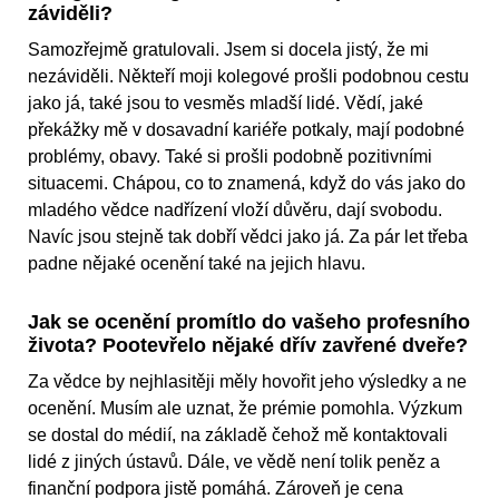
záviděli?
Samozřejmě gratulovali. Jsem si docela jistý, že mi
nezáviděli. Někteří moji kolegové prošli podobnou cestu
jako já, také jsou to vesměs mladší lidé. Vědí, jaké
překážky mě v dosavadní kariéře potkaly, mají podobné
problémy, obavy. Také si prošli podobně pozitivními
situacemi. Chápou, co to znamená, když do vás jako do
mladého vědce nadřízení vloží důvěru, dají svobodu.
Navíc jsou stejně tak dobří vědci jako já. Za pár let třeba
padne nějaké ocenění také na jejich hlavu.
Jak se ocenění promítlo do vašeho profesního
života? Pootevřelo nějaké dřív zavřené dveře?
Za vědce by nejhlasitěji měly hovořit jeho výsledky a ne
ocenění. Musím ale uznat, že prémie pomohla. Výzkum
se dostal do médií, na základě čehož mě kontaktovali
lidé z jiných ústavů. Dále, ve vědě není tolik peněz a
finanční podpora jistě pomáhá. Zároveň je cena