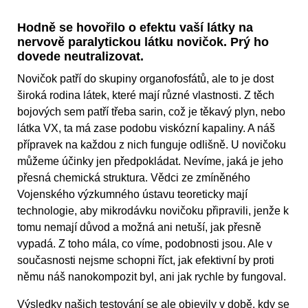
Hodně se hovořilo o efektu vaší látky na
nervově paralytickou látku novičok. Prý ho
dovede neutralizovat.
Novičok patří do skupiny organofosfátů, ale to je dost
široká rodina látek, které mají různé vlastnosti. Z těch
bojových sem patří třeba sarin, což je těkavý plyn, nebo
látka VX, ta má zase podobu viskózní kapaliny. A náš
přípravek na každou z nich funguje odlišně. U novičoku
můžeme účinky jen předpokládat. Nevíme, jaká je jeho
přesná chemická struktura. Vědci ze zmíněného
Vojenského výzkumného ústavu teoreticky mají
technologie, aby mikrodávku novičoku připravili, jenže k
tomu nemají důvod a možná ani netuší, jak přesně
vypadá. Z toho mála, co víme, podobnosti jsou. Ale v
současnosti nejsme schopni říct, jak efektivní by proti
němu náš nanokompozit byl, ani jak rychle by fungoval.
Výsledky našich testování se ale objevily v době, kdy se