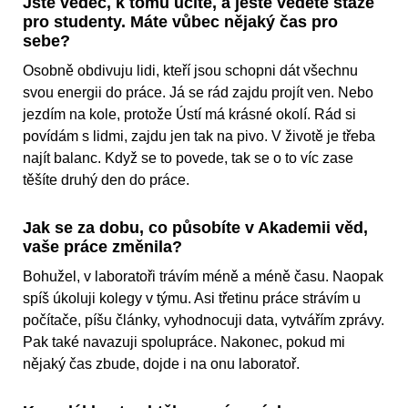
Jste vědec, k tomu učíte, a ještě vedete stáže
pro studenty. Máte vůbec nějaký čas pro
sebe?
Osobně obdivuju lidi, kteří jsou schopni dát všechnu
svou energii do práce. Já se rád zajdu projít ven. Nebo
jezdím na kole, protože Ústí má krásné okolí. Rád si
povídám s lidmi, zajdu jen tak na pivo. V životě je třeba
najít balanc. Když se to povede, tak se o to víc zase
těšíte druhý den do práce.
Jak se za dobu, co působíte v Akademii věd,
vaše práce změnila?
Bohužel, v laboratoři trávím méně a méně času. Naopak
spíš úkoluji kolegy v týmu. Asi třetinu práce strávím u
počítače, píšu články, vyhodnocuji data, vytvářím zprávy.
Pak také navazuji spolupráce. Nakonec, pokud mi
nějaký čas zbude, dojde i na onu laboratoř.