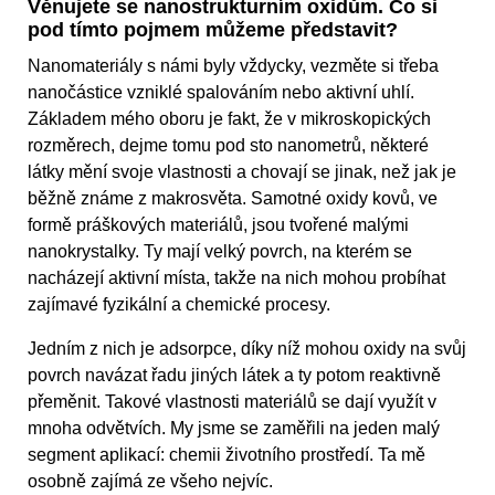
Věnujete se nanostrukturním oxidům. Co si
pod tímto pojmem můžeme představit?
Nanomateriály s námi byly vždycky, vezměte si třeba
nanočástice vzniklé spalováním nebo aktivní uhlí.
Základem mého oboru je fakt, že v mikroskopických
rozměrech, dejme tomu pod sto nanometrů, některé
látky mění svoje vlastnosti a chovají se jinak, než jak je
běžně známe z makrosvěta. Samotné oxidy kovů, ve
formě práškových materiálů, jsou tvořené malými
nanokrystalky. Ty mají velký povrch, na kterém se
nacházejí aktivní místa, takže na nich mohou probíhat
zajímavé fyzikální a chemické procesy.
Jedním z nich je adsorpce, díky níž mohou oxidy na svůj
povrch navázat řadu jiných látek a ty potom reaktivně
přeměnit. Takové vlastnosti materiálů se dají využít v
mnoha odvětvích. My jsme se zaměřili na jeden malý
segment aplikací: chemii životního prostředí. Ta mě
osobně zajímá ze všeho nejvíc.