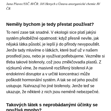
Jana Plavec/SSČ AVČR: Jiří Henych z Ústavu anorganické chemie AV
ČR
Neměly bychom je tedy přestat používat?
To není zase tak snadné. V ekologii sice platí jakýsi
systém předběžné opatrnosti: když přesně nevíte, jak
nějaká látka působí, je lepší ji do přírody nevypouštět.
Jenže tady mluvíme o látkách, které buď už v našem
prostředí jsou, nebo je využívat potřebujeme. Vezměte si
třeba takové bisfenoly, což jsou změkčovadla plastů. Z
výzkumů víme, že masivně rozšířený bisfenol A je
endokrinní disruptor a v určité koncentraci může
poškodit hormonální systém. A tak se od jeho použití
ustupuje. Nahrazují ho jiné bisfenoly. Jenže teď se
ukazuje, že některé z nich jsou neméně nebezpečné.
Takových látek s neprobádanými účinky se
používá mnoho?