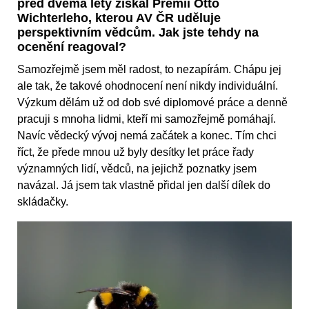
před dvěma lety získal Prémii Otto
Wichterleho, kterou AV ČR uděluje
perspektivním vědcům. Jak jste tehdy na
ocenění reagoval?
Samozřejmě jsem měl radost, to nezapírám. Chápu jej
ale tak, že takové ohodnocení není nikdy individuální.
Výzkum dělám už od dob své diplomové práce a denně
pracuji s mnoha lidmi, kteří mi samozřejmě pomáhají.
Navíc vědecký vývoj nemá začátek a konec. Tím chci
říct, že přede mnou už byly desítky let práce řady
významných lidí, vědců, na jejichž poznatky jsem
navázal. Já jsem tak vlastně přidal jen další dílek do
skládačky.