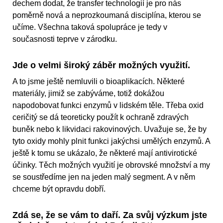
dechem dodat, že transfer technologií je pro nás
poměrně nová a neprozkoumaná disciplína, kterou se
učíme. Všechna taková spolupráce je tedy v
současnosti teprve v zárodku.
Jde o velmi široký záběr možných využití.
A to jsme ještě nemluvili o bioaplikacích. Některé
materiály, jimiž se zabýváme, totiž dokážou
napodobovat funkci enzymů v lidském těle. Třeba oxid
ceričitý se dá teoreticky použít k ochraně zdravých
buněk nebo k likvidaci rakovinových. Uvažuje se, že by
tyto oxidy mohly plnit funkci jakýchsi umělých enzymů. A
ještě k tomu se ukázalo, že některé mají antivirotické
účinky. Těch možných využití je obrovské množství a my
se soustředíme jen na jeden malý segment. A v něm
chceme být opravdu dobří.
Zdá se, že se vám to daří. Za svůj výzkum jste