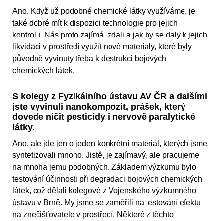
Ano. Když už podobné chemické látky využíváme, je
také dobré mít k dispozici technologie pro jejich
kontrolu. Nás proto zajímá, zdali a jak by se daly k jejich
likvidaci v prostředí využít nové materiály, které byly
původně vyvinuty třeba k destrukci bojových
chemických látek.
S kolegy z Fyzikálního ústavu AV ČR a dalšími
jste vyvinuli nanokompozit, prášek, který
dovede ničit pesticidy i nervově paralytické
látky.
Ano, ale jde jen o jeden konkrétní materiál, kterých jsme
syntetizovali mnoho. Jistě, je zajímavý, ale pracujeme
na mnoha jemu podobných. Základem výzkumu bylo
testování účinnosti při degradaci bojových chemických
látek, což dělali kolegové z Vojenského výzkumného
ústavu v Brně. My jsme se zaměřili na testování efektu
na znečišťovatele v prostředí. Některé z těchto