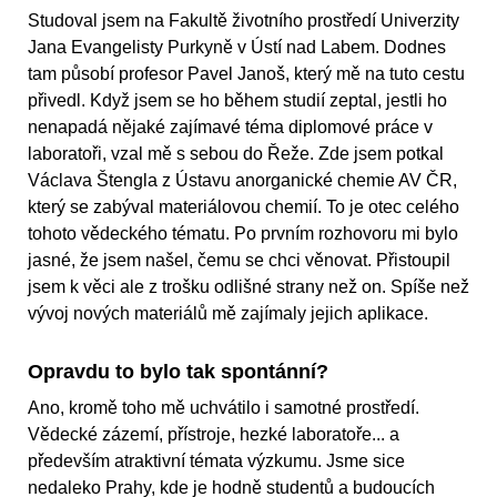
Studoval jsem na Fakultě životního prostředí Univerzity
Jana Evangelisty Purkyně v Ústí nad Labem. Dodnes
tam působí profesor Pavel Janoš, který mě na tuto cestu
přivedl. Když jsem se ho během studií zeptal, jestli ho
nenapadá nějaké zajímavé téma diplomové práce v
laboratoři, vzal mě s sebou do Řeže. Zde jsem potkal
Václava Štengla z Ústavu anorganické chemie AV ČR,
který se zabýval materiálovou chemií. To je otec celého
tohoto vědeckého tématu. Po prvním rozhovoru mi bylo
jasné, že jsem našel, čemu se chci věnovat. Přistoupil
jsem k věci ale z trošku odlišné strany než on. Spíše než
vývoj nových materiálů mě zajímaly jejich aplikace.
Opravdu to bylo tak spontánní?
Ano, kromě toho mě uchvátilo i samotné prostředí.
Vědecké zázemí, přístroje, hezké laboratoře... a
především atraktivní témata výzkumu. Jsme sice
nedaleko Prahy, kde je hodně studentů a budoucích