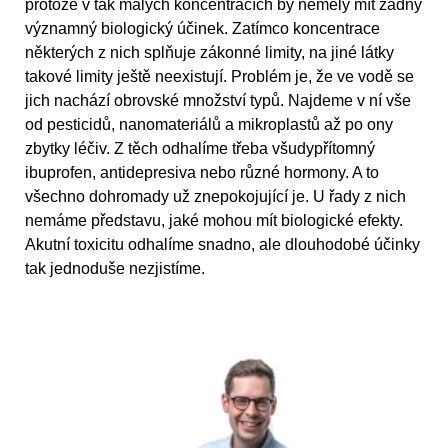
protože v tak malých koncentracích by neměly mít žádný
významný biologický účinek. Zatímco koncentrace
některých z nich splňuje zákonné limity, na jiné látky
takové limity ještě neexistují. Problém je, že ve vodě se
jich nachází obrovské množství typů. Najdeme v ní vše
od pesticidů, nanomateriálů a mikroplastů až po ony
zbytky léčiv. Z těch odhalíme třeba všudypřítomný
ibuprofen, antidepresiva nebo různé hormony. A to
všechno dohromady už znepokojující je. U řady z nich
nemáme představu, jaké mohou mít biologické efekty.
Akutní toxicitu odhalíme snadno, ale dlouhodobé účinky
tak jednoduše nezjistíme.