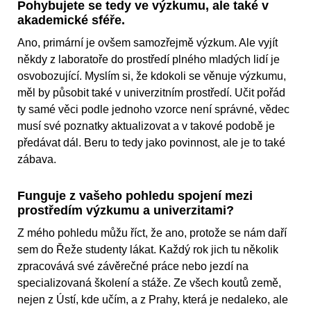
Pohybujete se tedy ve výzkumu, ale také v
akademické sféře.
Ano, primární je ovšem samozřejmě výzkum. Ale vyjít
někdy z laboratoře do prostředí plného mladých lidí je
osvobozující. Myslím si, že kdokoli se věnuje výzkumu,
měl by působit také v univerzitním prostředí. Učit pořád
ty samé věci podle jednoho vzorce není správné, vědec
musí své poznatky aktualizovat a v takové podobě je
předávat dál. Beru to tedy jako povinnost, ale je to také
zábava.
Funguje z vašeho pohledu spojení mezi
prostředím výzkumu a univerzitami?
Z mého pohledu můžu říct, že ano, protože se nám daří
sem do Řeže studenty lákat. Každý rok jich tu několik
zpracovává své závěrečné práce nebo jezdí na
specializovaná školení a stáže. Ze všech koutů země,
nejen z Ústí, kde učím, a z Prahy, která je nedaleko, ale