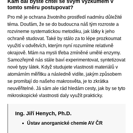
Kam dál byste chtěl se svým výzkumem v
tomto směru postupovat?
Pro mě je ochrana životního prostředí nadmíru důležité
téma. Doufám, že se do budoucna náš tým rozroste a
rozvineme systematickou metodiku, jak látky k jeho
ochraně studovat. Také by stálo za to lépe prozkoumat
využití v odvětvích, kterým nyní rozumíme relativně
okrajově. Mám na mysli třeba zmíněné umělé enzymy.
Samozřejmě nás stále baví experimentovat, syntetizovat
nové typy látek. Když studujete vlastnosti materiálů v
atomárním měřítku a následně vidíte, jakým způsobem
se promítají do našeho makrosvěta, je to zkrátka
neuvěřitelné. Já sám ale rád hledám cesty, jak by se tyto
mikroskopické vlastnosti daly využít prakticky.
Ing. Jiří Henych, Ph.D.
Ústav anorganické chemie AV ČR