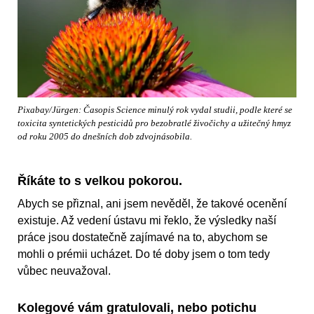
Pixabay/Jürgen: Časopis Science minulý rok vydal studii, podle které se
toxicita syntetických pesticidů pro bezobratlé živočichy a užitečný hmyz
od roku 2005 do dnešních dob zdvojnásobila.
Říkáte to s velkou pokorou.
Abych se přiznal, ani jsem nevěděl, že takové ocenění
existuje. Až vedení ústavu mi řeklo, že výsledky naší
práce jsou dostatečně zajímavé na to, abychom se
mohli o prémii ucházet. Do té doby jsem o tom tedy
vůbec neuvažoval.
Kolegové vám gratulovali, nebo potichu