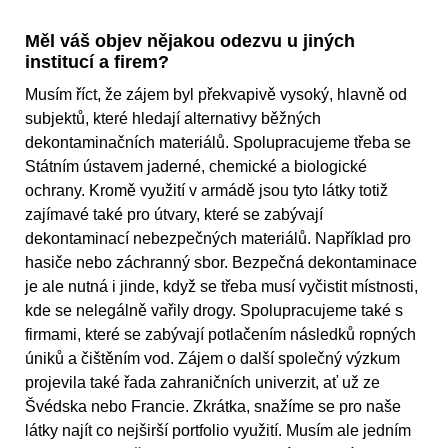
Měl váš objev nějakou odezvu u jiných
institucí a firem?
Musím říct, že zájem byl překvapivě vysoký, hlavně od
subjektů, které hledají alternativy běžných
dekontaminačních materiálů. Spolupracujeme třeba se
Státním ústavem jaderné, chemické a biologické
ochrany. Kromě využití v armádě jsou tyto látky totiž
zajímavé také pro útvary, které se zabývají
dekontaminací nebezpečných materiálů. Například pro
hasiče nebo záchranný sbor. Bezpečná dekontaminace
je ale nutná i jinde, když se třeba musí vyčistit místnosti,
kde se nelegálně vařily drogy. Spolupracujeme také s
firmami, které se zabývají potlačením následků ropných
úniků a čištěním vod. Zájem o další společný výzkum
projevila také řada zahraničních univerzit, ať už ze
Švédska nebo Francie. Zkrátka, snažíme se pro naše
látky najít co nejširší portfolio využití. Musím ale jedním