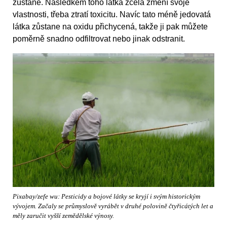
zůstane. Následkem toho látka zcela změní svoje
vlastnosti, třeba ztratí toxicitu. Navíc tato méně jedovatá
látka zůstane na oxidu přichycená, takže ji pak můžete
poměrně snadno odfiltrovat nebo jinak odstranit.
Pixabay/zefe wu: Pesticidy a bojové látky se kryjí i svým historickým
vývojem. Začaly se průmyslově vyrábět v druhé polovině čtyřicátých let a
měly zaručit vyšší zemědělské výnosy.