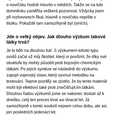
o novičoku hodně mluvilo v médiích. Takže se na tuto
domněnku zaměřila veškerá pozornost. Vždycky jsem
při rozhovorech říkal, hlavně o novičoku nepište v
titulku. Pokaždé tam samozřejmě byl (smích).
Jde o velký objev. Jak dlouho výzkum takové
látky trvá?
Je to běh na dlouhou trať. S výzkumem tohoto typu
oxidů začal už můj školitel, který si povšiml, že díky své
struktuře by mohly působit proti bojovým chemickým
látkám. Po jejich syntéze se následně do výzkumu
zapojil vojenský ústav, který vyvinul metodiku na
testování. Teprve později se zjistilo, že by tento materiál
mohl být efektivní také proti znečišťujícím látkám.
Dlouhou řadou výzkumů jsme se nakonec dostali až k
dnešku, celý ten proces trval asi dvacet let. Já
samozřejmě v tomto soukolí nejsem celou dobu, ale asi
jen posledních jedenáct let.