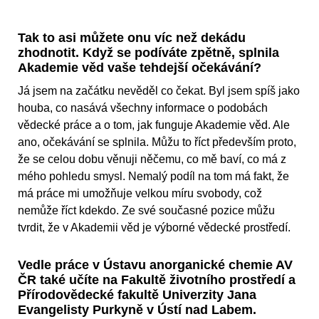
Tak to asi můžete onu víc než dekádu
zhodnotit. Když se podíváte zpětně, splnila
Akademie věd vaše tehdejší očekávání?
Já jsem na začátku nevěděl co čekat. Byl jsem spíš jako
houba, co nasává všechny informace o podobách
vědecké práce a o tom, jak funguje Akademie věd. Ale
ano, očekávání se splnila. Můžu to říct především proto,
že se celou dobu věnuji něčemu, co mě baví, co má z
mého pohledu smysl. Nemalý podíl na tom má fakt, že
má práce mi umožňuje velkou míru svobody, což
nemůže říct kdekdo. Ze své současné pozice můžu
tvrdit, že v Akademii věd je výborné vědecké prostředí.
Vedle práce v Ústavu anorganické chemie AV
ČR také učíte na Fakultě životního prostředí a
Přírodovědecké fakultě Univerzity Jana
Evangelisty Purkyně v Ústí nad Labem.