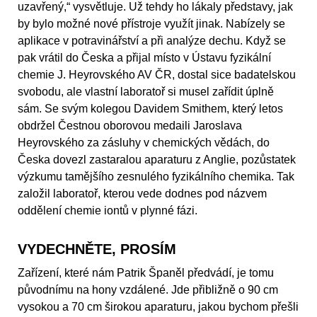
uzavřený,“ vysvětluje. Už tehdy ho lákaly představy, jak
by bylo možné nové přístroje využít jinak. Nabízely se
aplikace v potravinářství a při analýze dechu. Když se
pak vrátil do Česka a přijal místo v Ústavu fyzikální
chemie J. Heyrovského AV ČR, dostal sice badatelskou
svobodu, ale vlastní laboratoř si musel zařídit úplně
sám. Se svým kolegou Davidem Smithem, který letos
obdržel Čestnou oborovou medaili Jaroslava
Heyrovského za zásluhy v chemických vědách, do
Česka dovezl zastaralou aparaturu z Anglie, pozůstatek
výzkumu tamějšího zesnulého fyzikálního chemika. Tak
založil laboratoř, kterou vede dodnes pod názvem
oddělení chemie iontů v plynné fázi.
VYDECHNĚTE, PROSÍM
Zařízení, které nám Patrik Španěl předvádí, je tomu
původnímu na hony vzdálené. Jde přibližně o 90 cm
vysokou a 70 cm širokou aparaturu, jakou bychom přešli