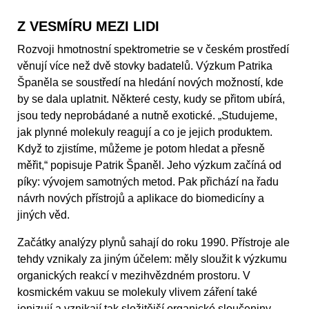
Z VESMÍRU MEZI LIDI
Rozvoji hmotnostní spektrometrie se v českém prostředí
věnují více než dvě stovky badatelů. Výzkum Patrika
Španěla se soustředí na hledání nových možností, kde
by se dala uplatnit. Některé cesty, kudy se přitom ubírá,
jsou tedy neprobádané a nutně exotické. „Studujeme,
jak plynné molekuly reagují a co je jejich produktem.
Když to zjistíme, můžeme je potom hledat a přesně
měřit,“ popisuje Patrik Španěl. Jeho výzkum začíná od
píky: vývojem samotných metod. Pak přichází na řadu
návrh nových přístrojů a aplikace do biomedicíny a
jiných věd.
Začátky analýzy plynů sahají do roku 1990. Přístroje ale
tehdy vznikaly za jiným účelem: měly sloužit k výzkumu
organických reakcí v mezihvězdném prostoru. V
kosmickém vakuu se molekuly vlivem záření také
ionizují a vznikají tak složitější organické sloučeniny.