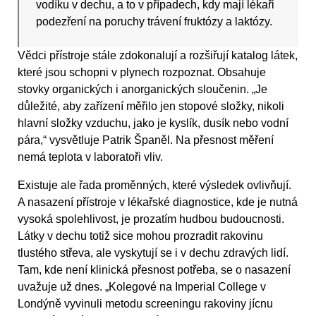
vodíku v dechu, a to v případech, kdy mají lékaři
podezření na poruchy trávení fruktózy a laktózy.
Vědci přístroje stále zdokonalují a rozšiřují katalog látek,
které jsou schopni v plynech rozpoznat. Obsahuje
stovky organických i anorganických sloučenin. „Je
důležité, aby zařízení měřilo jen stopové složky, nikoli
hlavní složky vzduchu, jako je kyslík, dusík nebo vodní
pára,“ vysvětluje Patrik Španěl. Na přesnost měření
nemá teplota v laboratoři vliv.
Existuje ale řada proměnných, které výsledek ovlivňují.
A nasazení přístroje v lékařské diagnostice, kde je nutná
vysoká spolehlivost, je prozatím hudbou budoucnosti.
Látky v dechu totiž sice mohou prozradit rakovinu
tlustého střeva, ale vyskytují se i v dechu zdravých lidí.
Tam, kde není klinická přesnost potřeba, se o nasazení
uvažuje už dnes. „Kolegové na Imperial College v
Londýně vyvinuli metodu screeningu rakoviny jícnu