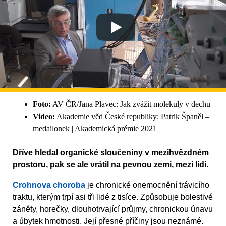
Foto:
AV ČR/Jana Plavec: Jak zvážit molekuly v dechu
Video:
Akademie věd České republiky: Patrik Španěl –
medailonek | Akademická prémie 2021
Dříve hledal organické sloučeniny v mezihvězdném
prostoru, pak se ale vrátil na pevnou zemi, mezi lidi.
Crohnova choroba
je chronické onemocnění trávicího
traktu, kterým trpí asi tři lidé z tisíce. Způsobuje bolestivé
záněty, horečky, dlouhotrvající průjmy, chronickou únavu
a úbytek hmotnosti. Její přesné příčiny jsou neznámé.