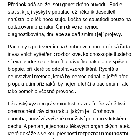
Předpokládá se, že jsou genetického původu. Podle
statistik její výskyt v populaci už několik desetiletí
narůstá, ale lék neexistuje. Léčba se soustředí pouze na
potlačování příznaků. Čím dříve je nemoc
diagnostikována, tím lépe se daří zmírnit její projevy.
Pacienty s podezřením na Crohnovu chorobu čeká řada
invazivních vyšetření: rozbor krve, kolonoskopie tlustého
střeva, endoskopie horního trávicího traktu a nejspíše i
biopsie, při které se odebírá vzorek tkání. Rychlá a
neinvazivní metoda, která by nemoc odhalila ještě před
propuknutím příznaků, by nejen ulehčila pacientům, ale
také pomohla včasné prevenci.
Lékařský výzkum již v minulosti naznačil, že zánětlivá
onemocnění trávicího traktu, jakým je i Crohnova
choroba, provází zvýšené množství pentanu v lidském
dechu. A pentan je jednou z těkavých organických látek,
které dokáže s velkou přesností rozpoznat
hmotnostní