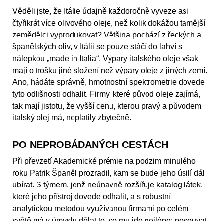
Věděli jste, že Itálie údajně každoročně vyveze asi
čtyřikrát více olivového oleje, než kolik dokážou tamější
zemědělci vyprodukovat? Většina pochází z řeckých a
španělských oliv, v Itálii se pouze stáčí do lahví s
nálepkou „made in Italia“. Výpary italského oleje však
mají o trošku jiné složení než výpary oleje z jiných zemí.
Ano, hádáte správně, hmotnostní spektrometrie dovede
tyto odlišnosti odhalit. Firmy, které původ oleje zajímá,
tak mají jistotu, že vyšší cenu, kterou pravý a původem
italský olej má, neplatily zbytečně.
PO NEPROBÁDANÝCH CESTÁCH
Při převzetí Akademické prémie na podzim minulého
roku Patrik Španěl prozradil, kam se bude jeho úsilí dál
ubírat. S týmem, jenž neúnavně rozšiřuje katalog látek,
které jeho přístroj dovede odhalit, a s robustní
analytickou metodou využívanou firmami po celém
světě má v úmyslu dělat to, co mu jde nejlépe: posouvat