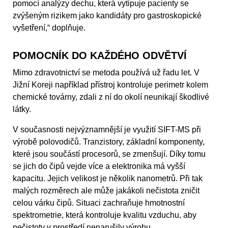
pomocí analýzy dechu, která vytipuje pacienty se
zvýšeným rizikem jako kandidáty pro gastroskopické
vyšetření,“ doplňuje.
POMOCNÍK DO KAŽDÉHO ODVĚTVÍ
Mimo zdravotnictví se metoda používá už řadu let. V
Jižní Koreji například přístroj kontroluje perimetr kolem
chemické továrny, zdali z ní do okolí neunikají škodlivé
látky.
V současnosti nejvýznamnější je využití SIFT-MS při
výrobě polovodičů. Tranzistory, základní komponenty,
které jsou součástí procesorů, se zmenšují. Díky tomu
se jich do čipů vejde více a elektronika má vyšší
kapacitu. Jejich velikost je několik nanometrů. Při tak
malých rozměrech ale může jakákoli nečistota zničit
celou várku čipů. Situaci zachraňuje hmotnostní
spektrometrie, která kontroluje kvalitu vzduchu, aby
nečistoty v prostředí nenarušily výrobu.