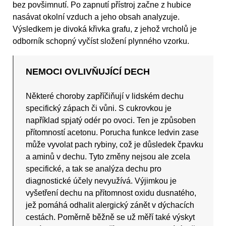
bez povšimnutí. Po zapnutí přístroj začne z hubice
nasávat okolní vzduch a jeho obsah analyzuje.
Výsledkem je divoká křivka grafu, z jehož vrcholů je
odborník schopný vyčíst složení plynného vzorku.
NEMOCI OVLIVŇUJÍCÍ DECH
Některé choroby zapříčiňují v lidském dechu
specifický zápach či vůni. S cukrovkou je
například spjatý odér po ovoci. Ten je způsoben
přítomností acetonu. Porucha funkce ledvin zase
může vyvolat pach rybiny, což je důsledek čpavku
a aminů v dechu. Tyto změny nejsou ale zcela
specifické, a tak se analýza dechu pro
diagnostické účely nevyužívá. Výjimkou je
vyšetření dechu na přítomnost oxidu dusnatého,
jež pomáhá odhalit alergický zánět v dýchacích
cestách. Poměrně běžně se už měří také výskyt