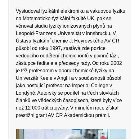
Vystudoval fyzikální elektroniku a vakuovou fyziku
na Matematicko-fyzikální fakultě UK, pak se
věnoval studiu fyziky ionizovaných plynů na
Leopold-Franzens Universität v Innsbrucku. V
Ústavu fyzikální chemie J. Heyrovského AV ČR
působí od roku 1997, zastává zde pozice
vedoucího oddělení chemie iontů v plynné fázi,
zástupce ředitele a předsedy rady. Od roku 2002
je též profesorem v oboru chemické fyziky na
Univerzitě Keele v Anglii a v současnosti působí
jako hostující profesor na Imperial College v
Londýně. Autorsky se podílel na třech stovkách
článků ve vědeckých časopisech, které byly více
než 12 000krát citovány. V minulém roce získal
prestižní grant AV ČR Akademickou prémii.