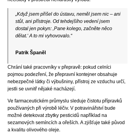
„Když jsem přišel do ústavu, neměl jsem nic – ani
stůl, ani přístroje. Od tehdejšího vedení jsem
dostal jen pokyn: ‚Pane kolego, začněte něco
dělat.‘ A to mi vyhovovalo.“
Patrik Španěl
Chrání také pracovníky v přepravě: pokud celníci
pojmou podezření, že přepravní kontejner obsahuje
nebezpečné látky či výbušniny, přístroj ze vzduchu určí,
jestli se uvnitř nějaké nacházejí.
Ve farmaceutickém průmyslu sleduje čistotu přípravků
používaných při výrobě léčiv. V potravinářství bude
možné detekovat zbytky pesticidů například na
sezamových semíncích a ořeších. A zjišťuje také původ
a kvalitu olivového oleje.