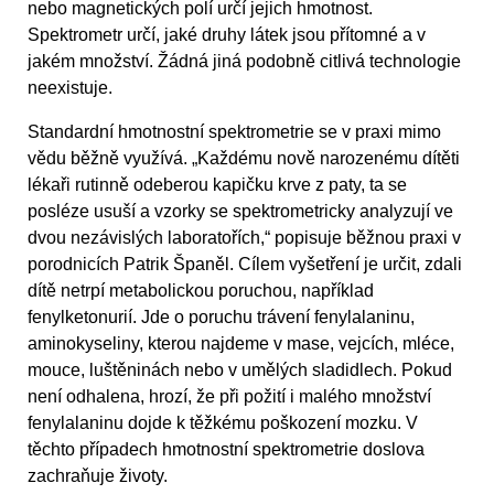
nebo magnetických polí určí jejich hmotnost.
Spektrometr určí, jaké druhy látek jsou přítomné a v
jakém množství. Žádná jiná podobně citlivá technologie
neexistuje.
Standardní hmotnostní spektrometrie se v praxi mimo
vědu běžně využívá. „Každému nově narozenému dítěti
lékaři rutinně odeberou kapičku krve z paty, ta se
posléze usuší a vzorky se spektrometricky analyzují ve
dvou nezávislých laboratořích,“ popisuje běžnou praxi v
porodnicích Patrik Španěl. Cílem vyšetření je určit, zdali
dítě netrpí metabolickou poruchou, například
fenylketonurií. Jde o poruchu trávení fenylalaninu,
aminokyseliny, kterou najdeme v mase, vejcích, mléce,
mouce, luštěninách nebo v umělých sladidlech. Pokud
není odhalena, hrozí, že při požití i malého množství
fenylalaninu dojde k těžkému poškození mozku. V
těchto případech hmotnostní spektrometrie doslova
zachraňuje životy.