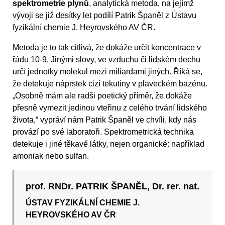
spektrometrie plynů
, analytická metoda, na jejímž
vývoji se již desítky let podílí Patrik Španěl z Ústavu
fyzikální chemie J. Heyrovského AV ČR.
Metoda je to tak citlivá, že dokáže určit koncentrace v
řádu 10-9. Jinými slovy, ve vzduchu či lidském dechu
určí jednotky molekul mezi miliardami jiných. Říká se,
že detekuje náprstek cizí tekutiny v plaveckém bazénu.
„Osobně mám ale radši poetický příměr, že dokáže
přesně vymezit jedinou vteřinu z celého trvání lidského
života,“ vypráví nám Patrik Španěl ve chvíli, kdy nás
provází po své laboratoři. Spektrometrická technika
detekuje i jiné těkavé látky, nejen organické: například
amoniak nebo sulfan.
prof. RNDr. PATRIK ŠPANĚL, Dr. rer. nat.
ÚSTAV FYZIKÁLNÍ CHEMIE J.
HEYROVSKÉHO AV ČR