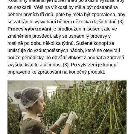
Rostlinný materiál je nutné ihned po sklizni vysušit, aby
se nezkazil. Většina vlhkosti by měla být odstraněna
během prvních tří dnů, poté by měla být zpomalena, aby
se zabránilo vysychání během několika dalších dnů (3).
Proces vytvrzování
je prodloužením sušení, ale ve
změněném prostředí, aby se usnadnily procesy v
rostlině po dobu několika týdnů. Sušené konopí se
umisťuje do vzduchotěsných nádob, které se otevírají
pouze periodicky. To odvádí vlhkost z poupat a zároveň
zvyšuje kvalitu a účinnost (3). Po vytvrzení je konopí
připraveno ke zpracování na konečný produkt.