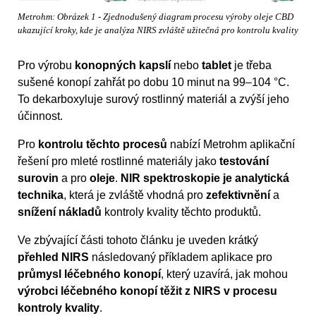
Metrohm: Obrázek 1 - Zjednodušený diagram procesu výroby oleje CBD
ukazující kroky, kde je analýza NIRS zvláště užitečná pro kontrolu kvality
Pro výrobu
konopných kapslí
nebo
tablet
je třeba
sušené konopí zahřát po dobu 10 minut na 99–104 °C.
To dekarboxyluje surový rostlinný materiál a zvýší jeho
účinnost.
Pro
kontrolu těchto procesů
nabízí Metrohm aplikační
řešení pro mleté rostlinné materiály jako
testování
surovin
a pro
oleje
.
NIR spektroskopie je analytická
technika
, která je zvláště vhodná pro
zefektivnění
a
snížení nákladů
kontroly kvality těchto produktů.
Ve zbývající části tohoto článku je uveden krátký
přehled NIRS
následovaný příkladem aplikace pro
průmysl léčebného konopí
, který uzavírá, jak mohou
výrobci léčebného konopí těžit z NIRS v procesu
kontroly kvality
.