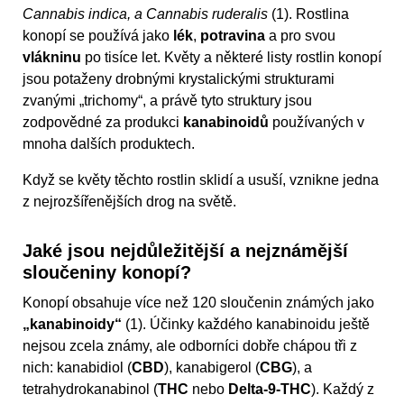
Cannabis indica, a Cannabis ruderalis
(1). Rostlina
konopí se používá jako
lék
,
potravina
a pro svou
vlákninu
po tisíce let. Květy a některé listy rostlin konopí
jsou potaženy drobnými krystalickými strukturami
zvanými „trichomy“, a právě tyto struktury jsou
zodpovědné za produkci
kanabinoidů
používaných v
mnoha dalších produktech.
Když se květy těchto rostlin sklidí a usuší, vznikne jedna
z nejrozšířenějších drog na světě.
Jaké jsou nejdůležitější a nejznámější
sloučeniny konopí?
Konopí obsahuje více než 120 sloučenin známých jako
„kanabinoidy“
(1). Účinky každého kanabinoidu ještě
nejsou zcela známy, ale odborníci dobře chápou tři z
nich: kanabidiol (
CBD
), kanabigerol (
CBG
), a
tetrahydrokanabinol (
THC
nebo
Delta-9-THC
). Každý z