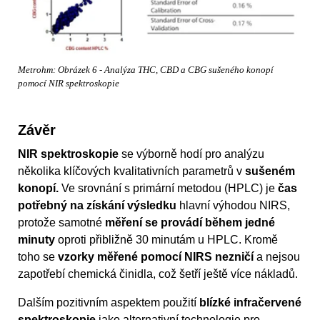
Metrohm: Obrázek 6 - Analýza THC, CBD a CBG sušeného konopí
pomocí NIR spektroskopie
Závěr
NIR spektroskopie
se výborně hodí pro analýzu
několika klíčových kvalitativních parametrů v
sušeném
konopí.
Ve srovnání s primární metodou (HPLC) je
čas
potřebný na získání výsledku
hlavní výhodou NIRS,
protože samotné
měření se provádí během jedné
minuty
oproti přibližně 30 minutám u HPLC. Kromě
toho se
vzorky měřené pomocí NIRS nezničí
a nejsou
zapotřebí chemická činidla, což šetří ještě více nákladů.
Dalším pozitivním aspektem použití
blízké infračervené
spektroskopie
jako alternativní technologie pro