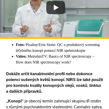
Foto:
Pixabay/Erin Stone: QC a produktový screening
léčebného konopí pomocí NIR spektroskopie
Video:
MetrohmTV: Basics of NIR spectroscopy –
How does NIR spectroscopy work?
Dokáže určit kanabinoidní profil nebo dokonce
potenci sušených květů konopí. NIRS lze také použít
pro kontrolu kvality konopných olejů, vosků, tinktur
a dalších přípravků.
„Konopí“
je obecný termín zahrnující skupinu tří rostlin
s různými psychoaktivními vlastnostmi:
Cannabis sativa,