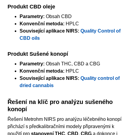
Produkt CBD oleje
Parametry:
Obsah CBD
Konvenční metoda:
HPLC
Související aplikace NIRS:
Quality Control of
CBD oils
Produkt Sušené konopí
Parametry:
Obsah THC, CBD a CBG
Konvenční metoda:
HPLC
Související aplikace NIRS:
Quality control of
dried cannabis
Řešení na klíč pro analýzu sušeného
konopí
Řešení Metrohm NIRS pro analýzu léčebného konopí
přichází s předkalibračními modely připravenými k
použití pro
stanovení THC
,
CBD
,
CBG
a dokonce i