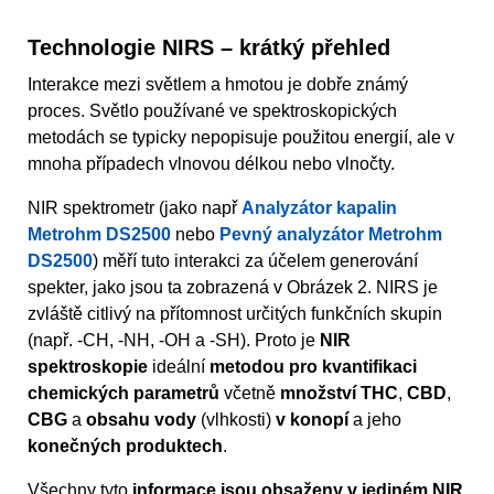
Technologie NIRS – krátký přehled
Interakce mezi světlem a hmotou je dobře známý
proces. Světlo používané ve spektroskopických
metodách se typicky nepopisuje použitou energií, ale v
mnoha případech vlnovou délkou nebo vlnočty.
NIR spektrometr (jako např
Analyzátor kapalin
Metrohm DS2500
nebo
Pevný analyzátor Metrohm
DS2500
) měří tuto interakci za účelem generování
spekter, jako jsou ta zobrazená v Obrázek 2. NIRS je
zvláště citlivý na přítomnost určitých funkčních skupin
(např. -CH, -NH, -OH a -SH). Proto je
NIR
spektroskopie
ideální
metodou pro kvantifikaci
chemických parametrů
včetně
množství THC
,
CBD
,
CBG
a
obsahu vody
(vlhkosti)
v konopí
a jeho
konečných produktech
.
Všechny tyto
informace jsou obsaženy v jediném NIR