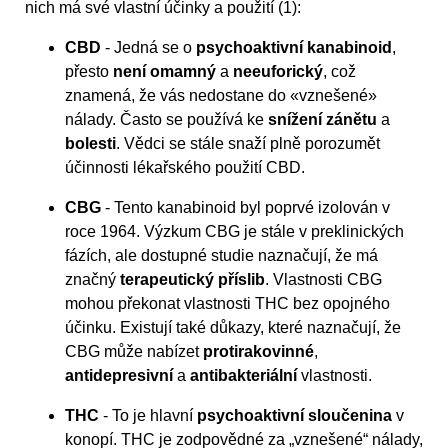
nich má své vlastní účinky a použití (1):
CBD
- Jedná se o
psychoaktivní kanabinoid
,
přesto
není omamný
a
neeuforický
, což
znamená, že vás nedostane do «vznešené»
nálady. Často se používá ke
snížení zánětu
a
bolesti
. Vědci se stále snaží plně porozumět
účinnosti lékařského použití CBD.
CBG
- Tento kanabinoid byl poprvé izolován v
roce 1964. Výzkum CBG je stále v preklinických
fázích, ale dostupné studie naznačují, že má
značný
terapeutický příslib
. Vlastnosti CBG
mohou překonat vlastnosti THC bez opojného
účinku. Existují také důkazy, které naznačují, že
CBG může nabízet
protirakovinné
,
antidepresivní
a
antibakteriální
vlastnosti.
THC
- To je hlavní
psychoaktivní sloučenina
v
konopí. THC je zodpovědné za „vznešené“ nálady,