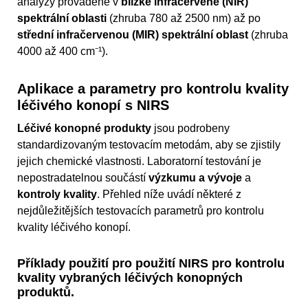
analýzy prováděné v
blízké infračervené (NIR)
spektrální oblasti
(zhruba 780 až 2500 nm) až po
střední infračervenou (MIR) spektrální oblast
(zhruba
4000 až 400 cm⁻¹).
Aplikace a parametry pro kontrolu kvality
léčivého konopí s NIRS
Léčivé konopné produkty
jsou podrobeny
standardizovaným testovacím metodám, aby se zjistily
jejich chemické vlastnosti. Laboratorní testování je
nepostradatelnou součástí
výzkumu a vývoje
a
kontroly kvality
. Přehled níže uvádí některé z
nejdůležitějších testovacích parametrů pro kontrolu
kvality léčivého konopí.
Příklady použití pro použití NIRS pro kontrolu
kvality vybraných léčivých konopných
produktů.