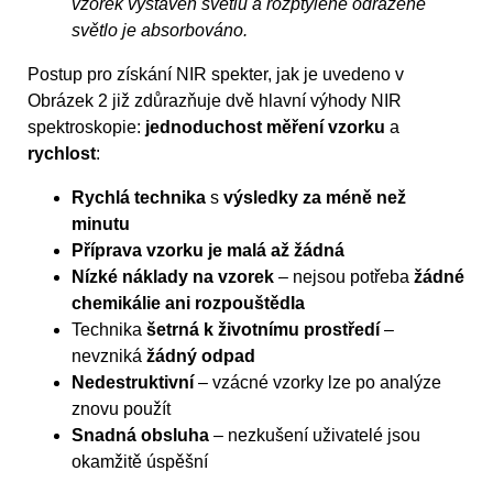
vzorek vystaven světlu a rozptýlené odražené
světlo je absorbováno.
Postup pro získání NIR spekter, jak je uvedeno v
Obrázek 2 již zdůrazňuje dvě hlavní výhody NIR
spektroskopie:
jednoduchost měření vzorku
a
rychlost
:
Rychlá technika
s
výsledky za méně než
minutu
Příprava vzorku je malá až žádná
Nízké náklady na vzorek
– nejsou potřeba
žádné
chemikálie ani rozpouštědla
Technika
šetrná k životnímu prostředí
–
nevzniká
žádný odpad
Nedestruktivní
– vzácné vzorky lze po analýze
znovu použít
Snadná obsluha
– nezkušení uživatelé jsou
okamžitě úspěšní