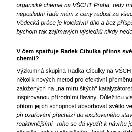
organické chemie na VŠCHT Praha, tedy mí
neposlední řadě mám z ceny radost za všec
Vědecká práce je kolektivní dílo a bez přís
bychom tak zajímavých výsledků nikdy nedos
V čem spatřuje Radek Cibulka přínos své
chemii?
Výzkumná skupina Radka Cibulky na VŠCHT 
několik nových metod pro efektivní přeměnu
založených na „na míru šitých“ katalyzátore
inspirovanou přírodními flaviny. Důležitou vla
přitom jejich schopnost absorbovat světlo ve 
při ozařování přechází do excitovaného stav
reaktivnějšími. Toho se dá využít k návrhu 