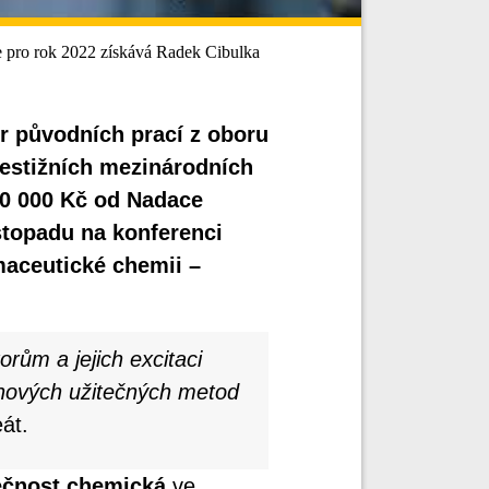
 pro rok 2022 získává Radek Cibulka
r původních prací z oboru
restižních mezinárodních
00 000 Kč od Nadace
stopadu na konferenci
maceutické chemii –
orům a jejich excitaci
k nových užitečných metod
át.
ečnost chemická
ve