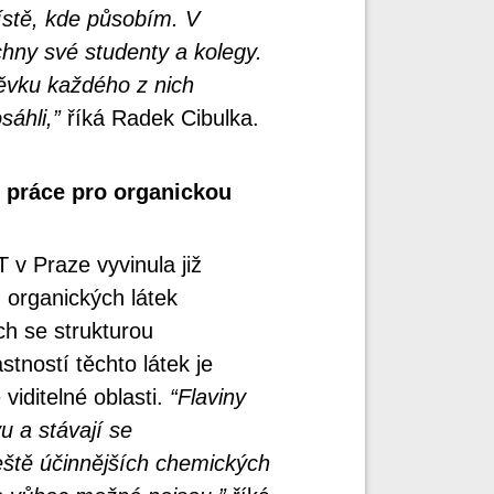
stě, kde působím. V
hny své studenty a kolegy.
pěvku každého z nich
áhli,”
říká Radek Cibulka.
 práce pro organickou
v Praze vyvinula již
 organických látek
ch se strukturou
stností těchto látek je
viditelné oblasti.
“Flaviny
u a stávají se
ještě účinnějších chemických