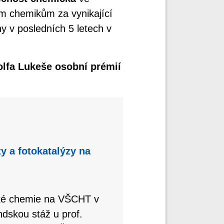
m chemikům za vynikající
y v posledních 5 letech v
lfa Lukeše osobní prémií
y a fotokatalýzy na
cké chemie na VŠCHT v
dskou stáž u prof.