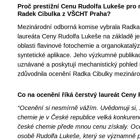
Proč prestižní Cenu Rudolfa Lukeše pro r
Radek Cibulka z VŠCHT Praha?
Mezinárodní odborná komise vybrala Radka 
laureáta Ceny Rudolfa Lukeše na základě j
oblasti flavinové fotochemie a organokatalýzy,
syntetické aplikace. Jeho výzkumné publika
uznávané a poskytují mechanistický pohled na
zdůvodnila ocenění Radka Cibulky mezináro
Co na ocenění říká čerstvý laureát Ceny
“Ocenění si nesmírně vážím. Uvědomuji si, ž
chemie je v České republice velká konkurenc
české chemie přede mnou cenu získaly. Oce
osobě Rudolfa Lukeše, který se významně p