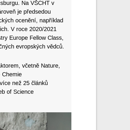
ensburgu. Na VŠCHT v
ároveň je předsedou
kých ocenění, například
ich. V roce 2020/2021
try Europe Fellow Class,
ečných evropských vědců.
aktorem, včetně Nature,
e Chemie
více než 25 článků
eb of Science