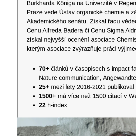
Burkharda Königa na Univerzitě v Reg
Praze vede Ústav organické chemie a z
Akademického senátu. Získal řadu vědec
Cenu Alfreda Badera či Cenu Sigma Aldr
získal nejvyšší ocenění asociace Chemis
kterým asociace zvýrazňuje práci výjim
70+
článků v časopisech s impact f
Nature communication, Angewandt
25+
mezi lety 2016-2021 publikoval 
1500+
má více než 1500 citací v W
22
h-index