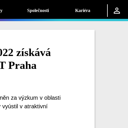
ty
Společnosti
Kariéra
22 získává
T Praha
něn za výzkum v oblasti
vyústil v atraktivní