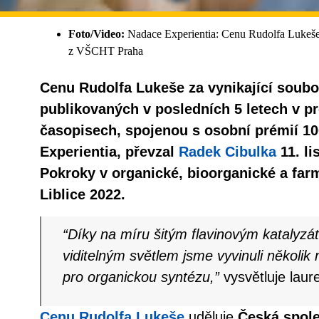
Foto/Video:
Nadace Experientia: Cenu Rudolfa Lukeše
z VŠCHT Praha
Cenu Rudolfa Lukeše za vynikající soubo
publikovaných v posledních 5 letech v p
časopisech, spojenou s osobní prémií 1
Experientia, převzal
Radek Cibulka
11. li
Pokroky v organické, bioorganické a far
Liblice 2022.
“Díky na míru šitým flavinovým katalyzát
viditelným světlem jsme vyvinuli několi
pro organickou syntézu,”
vysvětluje laure
Cenu Rudolfa Lukeše
uděluje
Česká spol