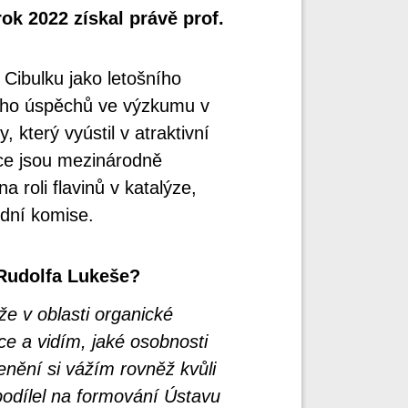
ok 2022 získal právě prof.
Cibulku jako letošního
eho úspěchů ve výzkumu v
 který vyústil v atraktivní
ce jsou mezinárodně
 roli flavinů v katalýze,
dní komise.
 Rudolfa Lukeše?
e v oblasti organické
e a vidím, jaké osobnosti
nění si vážím rovněž kvůli
odílel na formování Ústavu